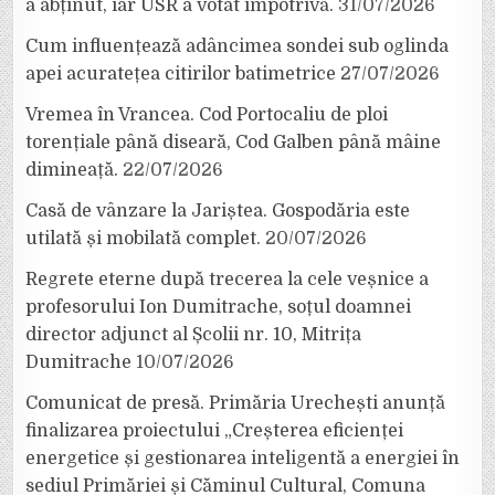
a abținut, iar USR a votat împotrivă.
31/07/2026
Cum influențează adâncimea sondei sub oglinda
apei acuratețea citirilor batimetrice
27/07/2026
Vremea în Vrancea. Cod Portocaliu de ploi
torențiale până diseară, Cod Galben până mâine
dimineață.
22/07/2026
Casă de vânzare la Jariștea. Gospodăria este
utilată și mobilată complet.
20/07/2026
Regrete eterne după trecerea la cele veșnice a
profesorului Ion Dumitrache, soțul doamnei
director adjunct al Școlii nr. 10, Mitrița
Dumitrache
10/07/2026
Comunicat de presă. Primăria Urechești anunță
finalizarea proiectului „Creșterea eficienței
energetice și gestionarea inteligentă a energiei în
sediul Primăriei și Căminul Cultural, Comuna