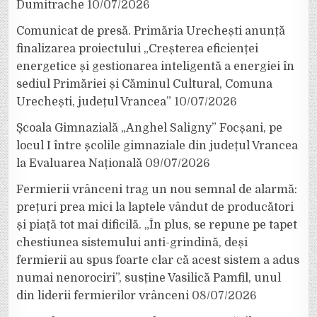
Dumitrache
10/07/2026
Comunicat de presă. Primăria Urechești anunță
finalizarea proiectului „Creșterea eficienței
energetice și gestionarea inteligentă a energiei în
sediul Primăriei și Căminul Cultural, Comuna
Urechești, județul Vrancea”
10/07/2026
Școala Gimnazială „Anghel Saligny” Focșani, pe
locul I între școlile gimnaziale din județul Vrancea
la Evaluarea Națională
09/07/2026
Fermierii vrânceni trag un nou semnal de alarmă:
prețuri prea mici la laptele vândut de producători
și piață tot mai dificilă. „În plus, se repune pe tapet
chestiunea sistemului anti-grindină, deși
fermierii au spus foarte clar că acest sistem a adus
numai nenorociri”, susține Vasilică Pamfil, unul
din liderii fermierilor vrânceni
08/07/2026