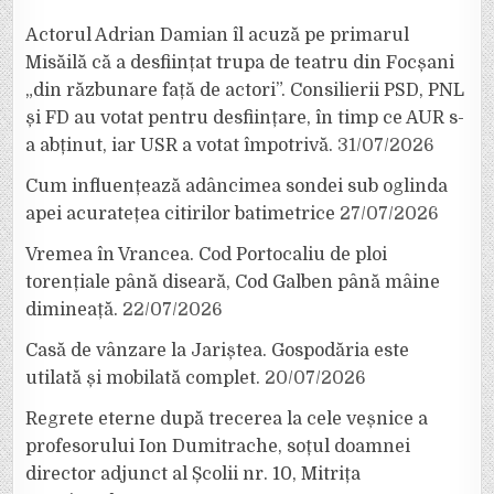
Actorul Adrian Damian îl acuză pe primarul
Misăilă că a desființat trupa de teatru din Focșani
„din răzbunare față de actori”. Consilierii PSD, PNL
și FD au votat pentru desființare, în timp ce AUR s-
a abținut, iar USR a votat împotrivă.
31/07/2026
Cum influențează adâncimea sondei sub oglinda
apei acuratețea citirilor batimetrice
27/07/2026
Vremea în Vrancea. Cod Portocaliu de ploi
torențiale până diseară, Cod Galben până mâine
dimineață.
22/07/2026
Casă de vânzare la Jariștea. Gospodăria este
utilată și mobilată complet.
20/07/2026
Regrete eterne după trecerea la cele veșnice a
profesorului Ion Dumitrache, soțul doamnei
director adjunct al Școlii nr. 10, Mitrița