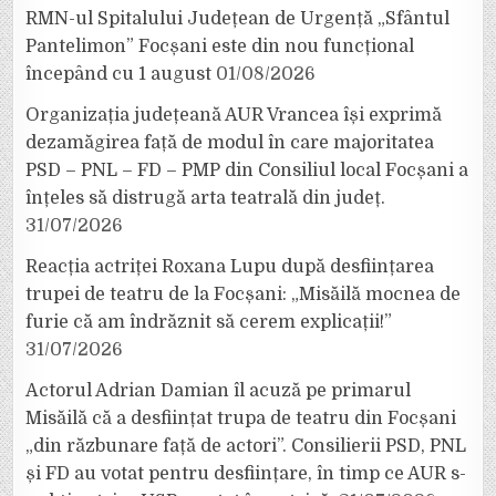
RMN-ul Spitalului Județean de Urgență „Sfântul
Pantelimon” Focșani este din nou funcțional
începând cu 1 august
01/08/2026
Organizația județeană AUR Vrancea își exprimă
dezamăgirea față de modul în care majoritatea
PSD – PNL – FD – PMP din Consiliul local Focșani a
înțeles să distrugă arta teatrală din județ.
31/07/2026
Reacția actriței Roxana Lupu după desființarea
trupei de teatru de la Focșani: „Misăilă mocnea de
furie că am îndrăznit să cerem explicații!”
31/07/2026
Actorul Adrian Damian îl acuză pe primarul
Misăilă că a desființat trupa de teatru din Focșani
„din răzbunare față de actori”. Consilierii PSD, PNL
și FD au votat pentru desființare, în timp ce AUR s-