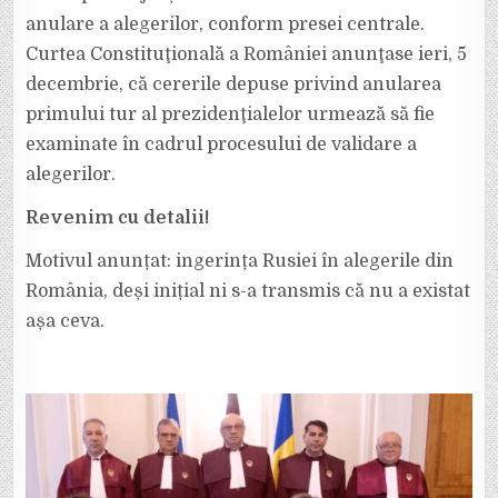
ALEGERILOR
PREZIDENȚIALE,
anulare a alegerilor, conform presei centrale.
DEȘI
L-
Curtea Constituţională a României anunţase ieri, 5
A
VALIDAT
decembrie, că cererile depuse privind anularea
INIȚIAL,
LUNI,
primului tur al prezidenţialelor urmează să fie
2
DECEMBRIE!
examinate în cadrul procesului de validare a
alegerilor.
Revenim cu detalii!
Motivul anunțat: ingerința Rusiei în alegerile din
România, deși inițial ni s-a transmis că nu a existat
așa ceva.