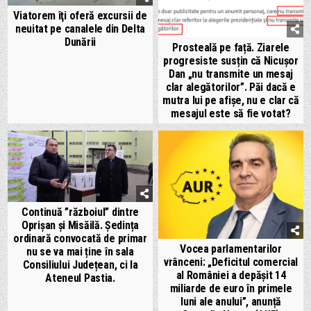
Viatorem îţi oferă excursii de
neuitat pe canalele din Delta
Dunării
Prosteală pe față. Ziarele
progresiste susțin că Nicușor
Dan „nu transmite un mesaj
clar alegătorilor”. Păi dacă e
mutra lui pe afișe, nu e clar că
mesajul este să fie votat?
Continuă ”războiul” dintre
Oprișan și Misăilă. Ședința
ordinară convocată de primar
Vocea parlamentarilor
nu se va mai ține în sala
vrânceni: „Deficitul comercial
Consiliului Județean, ci la
al României a depășit 14
Ateneul Pastia.
miliarde de euro în primele
luni ale anului”, anunță