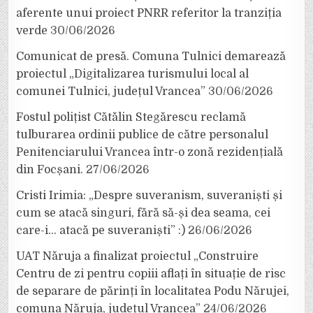
aferente unui proiect PNRR referitor la tranziția
verde
30/06/2026
Comunicat de presă. Comuna Tulnici demarează
proiectul „Digitalizarea turismului local al
comunei Tulnici, județul Vrancea”
30/06/2026
Fostul polițist Cătălin Stegărescu reclamă
tulburarea ordinii publice de către personalul
Penitenciarului Vrancea într-o zonă rezidențială
din Focșani.
27/06/2026
Cristi Irimia: „Despre suveranism, suveraniști și
cum se atacă singuri, fără să-și dea seama, cei
care-i… atacă pe suveraniști” :)
26/06/2026
UAT Năruja a finalizat proiectul „Construire
Centru de zi pentru copiii aflați în situație de risc
de separare de părinți în localitatea Podu Nărujei,
comuna Năruja, județul Vrancea”
24/06/2026