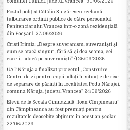
comunei Tulnici, județul Vrancea”
30/06/2026
Fostul polițist Cătălin Stegărescu reclamă
tulburarea ordinii publice de către personalul
Penitenciarului Vrancea într-o zonă rezidențială
din Focșani.
27/06/2026
Cristi Irimia: „Despre suveranism, suveraniști și
cum se atacă singuri, fără să-și dea seama, cei
care-i… atacă pe suveraniști” :)
26/06/2026
UAT Năruja a finalizat proiectul „Construire
Centru de zi pentru copiii aflați în situație de risc
de separare de părinți în localitatea Podu Nărujei,
comuna Năruja, județul Vrancea”
24/06/2026
Elevii de la Școala Gimnazială „Ioan Cîmpineanu”
din Câmpineanca au fost premiați pentru
rezultatele deosebite obținute în acest an școlar
22/06/2026