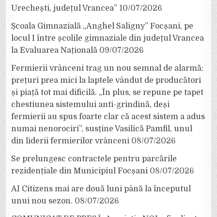
Urechești, județul Vrancea”
10/07/2026
Școala Gimnazială „Anghel Saligny” Focșani, pe
locul I între școlile gimnaziale din județul Vrancea
la Evaluarea Națională
09/07/2026
Fermierii vrânceni trag un nou semnal de alarmă:
prețuri prea mici la laptele vândut de producători
și piață tot mai dificilă. „În plus, se repune pe tapet
chestiunea sistemului anti-grindină, deși
fermierii au spus foarte clar că acest sistem a adus
numai nenorociri”, susține Vasilică Pamfil, unul
din liderii fermierilor vrânceni
08/07/2026
Se prelungesc contractele pentru parcările
rezidențiale din Municipiul Focșani
08/07/2026
AI Citizens mai are două luni până la începutul
unui nou sezon.
08/07/2026