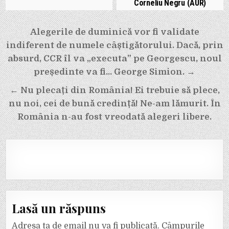
Corneliu Negru (AUR)
Navigare
Alegerile de duminică vor fi validate
în
indiferent de numele câștigătorului. Dacă, prin
articole
absurd, CCR îl va „executa” pe Georgescu, noul
președinte va fi… George Simion. →
← Nu plecați din România! Ei trebuie să plece,
nu noi, cei de bună credință! Ne-am lămurit. În
România n-au fost vreodată alegeri libere.
Lasă un răspuns
Adresa ta de email nu va fi publicată.
Câmpurile