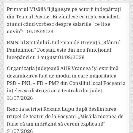
Primarul Misăilă îi jignește pe actorii îndepărtați
din Teatrul Pastia: „Ei gândesc ca niște socialiști
atunci când vorbesc despre salariile ”ce li se
cuvin”!”
01/08/2026
RMN-ul Spitalului Județean de Urgență „Sfântul
Pantelimon” Focșani este din nou funcțional
începând cu 1 august
01/08/2026
Organizația județeană AUR Vrancea își exprimă
dezamăgirea față de modul în care majoritatea
PSD – PNL – FD – PMP din Consiliul local Focșani a
înțeles să distrugă arta teatrală din județ.
31/07/2026
Reacția actriței Roxana Lupu după desființarea
trupei de teatru de la Focșani: „Misăilă mocnea de
furie că am îndrăznit să cerem explicații!”
31/07/2026