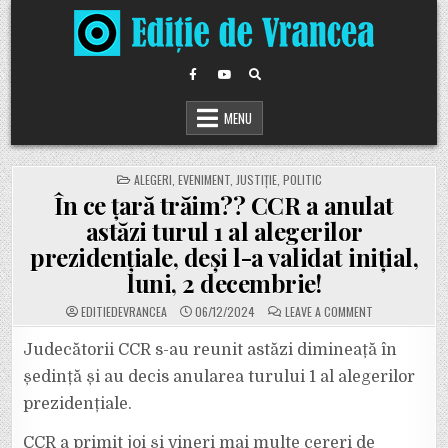
Skip
to
content
MENU
POSTED
ALEGERI
,
EVENIMENT
,
JUSTIȚIE
,
POLITIC
IN
În ce țară trăim?? CCR a anulat
astăzi turul 1 al alegerilor
prezidențiale, deși l-a validat inițial,
luni, 2 decembrie!
ON
EDITIEDEVRANCEA
06/12/2024
LEAVE A COMMENT
ÎN
CE
ȚARĂ
Judecătorii CCR s-au reunit astăzi dimineață în
TRĂIM??
CCR
ședință și au decis anularea turului 1 al alegerilor
A
ANULAT
prezidențiale.
ASTĂZI
TURUL
1
CCR a primit joi și vineri mai multe cereri de
AL