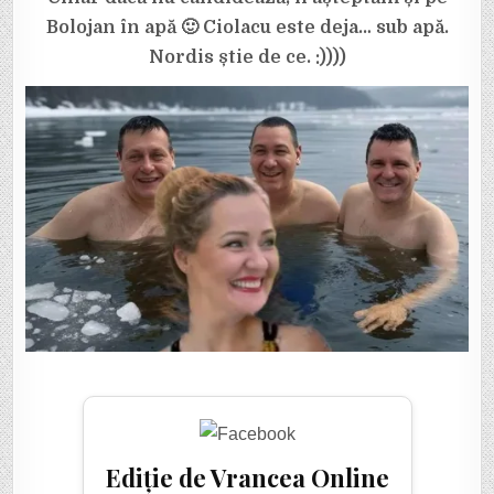
PATRU
SUVERANIȘTI
Bolojan în apă 🙂 Ciolacu este deja… sub apă.
ERAU
CINCI.
Nordis știe de ce. :))))
:)))
Ediție de Vrancea Online