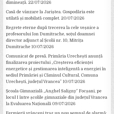
dimineață.
22/07/2026
Casă de vânzare la Jariștea. Gospodăria este
utilată și mobilată complet.
20/07/2026
Regrete eterne după trecerea la cele veșnice a
profesorului Ion Dumitrache, soțul doamnei
director adjunct al Școlii nr. 10, Mitrița
Dumitrache
10/07/2026
Comunicat de presă. Primăria Urechești anunță
finalizarea proiectului „Creșterea eficienței
energetice și gestionarea inteligentă a energiei în
sediul Primăriei și Căminul Cultural, Comuna
Urechești, județul Vrancea”
10/07/2026
Școala Gimnazială „Anghel Saligny” Focșani, pe
locul I între școlile gimnaziale din județul Vrancea
la Evaluarea Națională
09/07/2026
Fermierii vrânceni trag un nou semnal de alarmă: