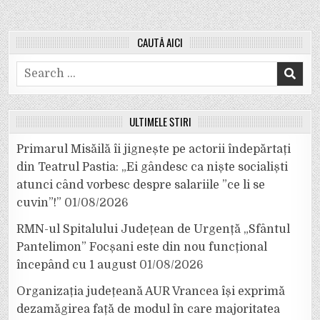
CAUTĂ AICI
Search
for:
ULTIMELE ȘTIRI
Primarul Misăilă îi jignește pe actorii îndepărtați
din Teatrul Pastia: „Ei gândesc ca niște socialiști
atunci când vorbesc despre salariile ”ce li se
cuvin”!”
01/08/2026
RMN-ul Spitalului Județean de Urgență „Sfântul
Pantelimon” Focșani este din nou funcțional
începând cu 1 august
01/08/2026
Organizația județeană AUR Vrancea își exprimă
dezamăgirea față de modul în care majoritatea