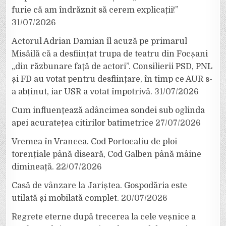
furie că am îndrăznit să cerem explicații!”
31/07/2026
Actorul Adrian Damian îl acuză pe primarul
Misăilă că a desființat trupa de teatru din Focșani
„din răzbunare față de actori”. Consilierii PSD, PNL
și FD au votat pentru desființare, în timp ce AUR s-
a abținut, iar USR a votat împotrivă.
31/07/2026
Cum influențează adâncimea sondei sub oglinda
apei acuratețea citirilor batimetrice
27/07/2026
Vremea în Vrancea. Cod Portocaliu de ploi
torențiale până diseară, Cod Galben până mâine
dimineață.
22/07/2026
Casă de vânzare la Jariștea. Gospodăria este
utilată și mobilată complet.
20/07/2026
Regrete eterne după trecerea la cele veșnice a