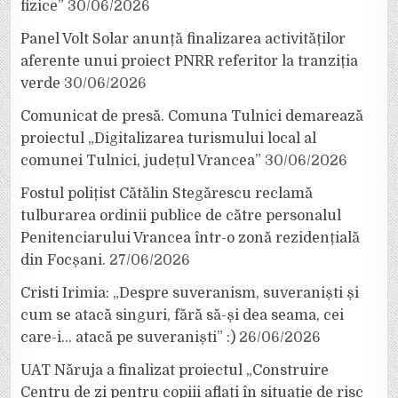
fizice”
30/06/2026
Panel Volt Solar anunță finalizarea activităților
aferente unui proiect PNRR referitor la tranziția
verde
30/06/2026
Comunicat de presă. Comuna Tulnici demarează
proiectul „Digitalizarea turismului local al
comunei Tulnici, județul Vrancea”
30/06/2026
Fostul polițist Cătălin Stegărescu reclamă
tulburarea ordinii publice de către personalul
Penitenciarului Vrancea într-o zonă rezidențială
din Focșani.
27/06/2026
Cristi Irimia: „Despre suveranism, suveraniști și
cum se atacă singuri, fără să-și dea seama, cei
care-i… atacă pe suveraniști” :)
26/06/2026
UAT Năruja a finalizat proiectul „Construire
Centru de zi pentru copiii aflați în situație de risc