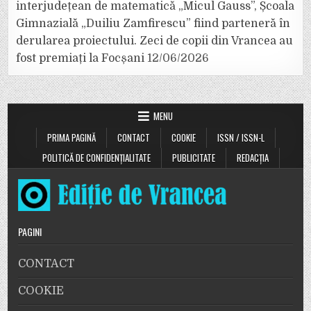
interjudețean de matematică „Micul Gauss”, Școala
Gimnazială „Duiliu Zamfirescu” fiind parteneră în
derularea proiectului. Zeci de copii din Vrancea au
fost premiați la Focșani
12/06/2026
MENU
PRIMA PAGINĂ
CONTACT
COOKIE
ISSN / ISSN-L
POLITICĂ DE CONFIDENȚIALITATE
PUBLICITATE
REDACȚIA
PAGINI
CONTACT
COOKIE