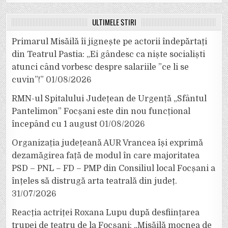
ULTIMELE ȘTIRI
Primarul Misăilă îi jignește pe actorii îndepărtați
din Teatrul Pastia: „Ei gândesc ca niște socialiști
atunci când vorbesc despre salariile ”ce li se
cuvin”!”
01/08/2026
RMN-ul Spitalului Județean de Urgență „Sfântul
Pantelimon” Focșani este din nou funcțional
începând cu 1 august
01/08/2026
Organizația județeană AUR Vrancea își exprimă
dezamăgirea față de modul în care majoritatea
PSD – PNL – FD – PMP din Consiliul local Focșani a
înțeles să distrugă arta teatrală din județ.
31/07/2026
Reacția actriței Roxana Lupu după desființarea
trupei de teatru de la Focșani: „Misăilă mocnea de