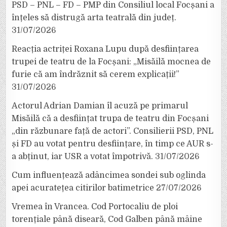
PSD – PNL – FD – PMP din Consiliul local Focșani a
înțeles să distrugă arta teatrală din județ.
31/07/2026
Reacția actriței Roxana Lupu după desființarea
trupei de teatru de la Focșani: „Misăilă mocnea de
furie că am îndrăznit să cerem explicații!”
31/07/2026
Actorul Adrian Damian îl acuză pe primarul
Misăilă că a desființat trupa de teatru din Focșani
„din răzbunare față de actori”. Consilierii PSD, PNL
și FD au votat pentru desființare, în timp ce AUR s-
a abținut, iar USR a votat împotrivă.
31/07/2026
Cum influențează adâncimea sondei sub oglinda
apei acuratețea citirilor batimetrice
27/07/2026
Vremea în Vrancea. Cod Portocaliu de ploi
torențiale până diseară, Cod Galben până mâine