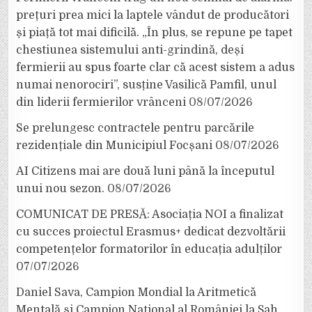
prețuri prea mici la laptele vândut de producători
și piață tot mai dificilă. „În plus, se repune pe tapet
chestiunea sistemului anti-grindină, deși
fermierii au spus foarte clar că acest sistem a adus
numai nenorociri”, susține Vasilică Pamfil, unul
din liderii fermierilor vrânceni
08/07/2026
Se prelungesc contractele pentru parcările
rezidențiale din Municipiul Focșani
08/07/2026
AI Citizens mai are două luni până la începutul
unui nou sezon.
08/07/2026
COMUNICAT DE PRESĂ: Asociația NOI a finalizat
cu succes proiectul Erasmus+ dedicat dezvoltării
competențelor formatorilor în educația adulților
07/07/2026
Daniel Sava, Campion Mondial la Aritmetică
Mentală și Campion Național al României la Șah