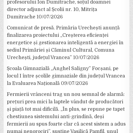
profesorului Ion Dumitrache, soțul doamnei
director adjunct al Școlii nr. 10, Mitrița
Dumitrache
10/07/2026
Comunicat de presă. Primăria Urechești anunță
finalizarea proiectului „Creșterea eficienței
energetice și gestionarea inteligentă a energiei în
sediul Primăriei și Căminul Cultural, Comuna
Urechești, județul Vrancea”
10/07/2026
Școala Gimnazială „Anghel Saligny” Focșani, pe
locul I între școlile gimnaziale din județul Vrancea
la Evaluarea Națională
09/07/2026
Fermierii vrânceni trag un nou semnal de alarmă:
prețuri prea mici la laptele vândut de producători
și piață tot mai dificilă. „În plus, se repune pe tapet
chestiunea sistemului anti-grindină, deși
fermierii au spus foarte clar că acest sistem a adus
numai nenorociri”, susține Vasilică Pamfil, unul