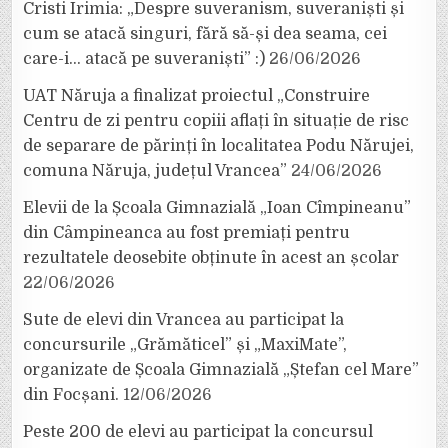
Cristi Irimia: „Despre suveranism, suveraniști și
cum se atacă singuri, fără să-și dea seama, cei
care-i… atacă pe suveraniști” :)
26/06/2026
UAT Năruja a finalizat proiectul „Construire
Centru de zi pentru copiii aflați în situație de risc
de separare de părinți în localitatea Podu Nărujei,
comuna Năruja, județul Vrancea”
24/06/2026
Elevii de la Școala Gimnazială „Ioan Cîmpineanu”
din Câmpineanca au fost premiați pentru
rezultatele deosebite obținute în acest an școlar
22/06/2026
Sute de elevi din Vrancea au participat la
concursurile „Grămăticel” și „MaxiMate”,
organizate de Școala Gimnazială „Ștefan cel Mare”
din Focșani.
12/06/2026
Peste 200 de elevi au participat la concursul