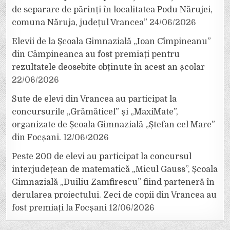
de separare de părinți în localitatea Podu Nărujei,
comuna Năruja, județul Vrancea”
24/06/2026
Elevii de la Școala Gimnazială „Ioan Cîmpineanu”
din Câmpineanca au fost premiați pentru
rezultatele deosebite obținute în acest an școlar
22/06/2026
Sute de elevi din Vrancea au participat la
concursurile „Grămăticel” și „MaxiMate”,
organizate de Școala Gimnazială „Ștefan cel Mare”
din Focșani.
12/06/2026
Peste 200 de elevi au participat la concursul
interjudețean de matematică „Micul Gauss”, Școala
Gimnazială „Duiliu Zamfirescu” fiind parteneră în
derularea proiectului. Zeci de copii din Vrancea au
fost premiați la Focșani
12/06/2026