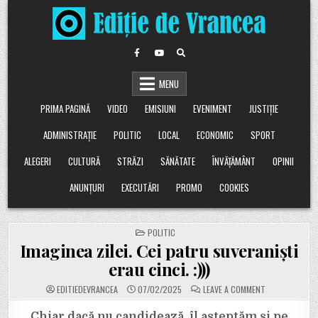
Skip
to
content
MENU
PRIMA PAGINĂ
VIDEO
EMISIUNI
EVENIMENT
JUSTIȚIE
ADMINISTRAȚIE
POLITIC
LOCAL
ECONOMIC
SPORT
ALEGERI
CULTURĂ
STRĂZI
SĂNĂTATE
ÎNVĂȚĂMÂNT
OPINII
ANUNȚURI
EXECUTĂRI
PROMO
COOKIES
POSTED
POLITIC
IN
Imaginea zilei. Cei patru suveraniști
erau cinci. :)))
ON
EDITIEDEVRANCEA
07/02/2025
LEAVE A COMMENT
IMAGINEA
ZILEI.
CEI
Chiar dacă nu candidează, îl așteptăm și pe