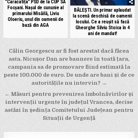
”Caracatița” PSD de la CUP SA
Focșani. Nașul de cununie al
BĂLEȘTI. Un primar aplaudat
primarului Misăilă, Liviu
la scenă deschisă de oamenii
Oloeriu, unul din oamenii de
locului. Ce a reușit să facă
bază din AGA
Gheorghe Silviu Stoica în 4
ani de mandat!
Navigare
Călin Georgescu ar fi fost arestat dacă făcea
în
asta. Nicușor Dan are bannere în toată țara,
articole
campania sa de promovare fiind estimată la
peste 100.000 de euro. De unde are bani și de ce
autoritățile nu intervin? →
← Măsuri pentru prevenirea îmbolnăvirilor și
intervenții urgente în județul Vrancea, decise
astăzi în ședința Comitetului Județean pentru
Situații de Urgență