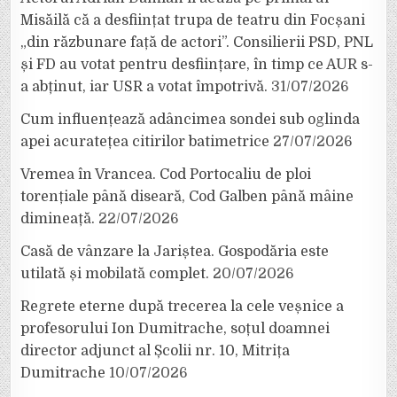
Misăilă că a desființat trupa de teatru din Focșani
„din răzbunare față de actori”. Consilierii PSD, PNL
și FD au votat pentru desființare, în timp ce AUR s-
a abținut, iar USR a votat împotrivă.
31/07/2026
Cum influențează adâncimea sondei sub oglinda
apei acuratețea citirilor batimetrice
27/07/2026
Vremea în Vrancea. Cod Portocaliu de ploi
torențiale până diseară, Cod Galben până mâine
dimineață.
22/07/2026
Casă de vânzare la Jariștea. Gospodăria este
utilată și mobilată complet.
20/07/2026
Regrete eterne după trecerea la cele veșnice a
profesorului Ion Dumitrache, soțul doamnei
director adjunct al Școlii nr. 10, Mitrița
Dumitrache
10/07/2026