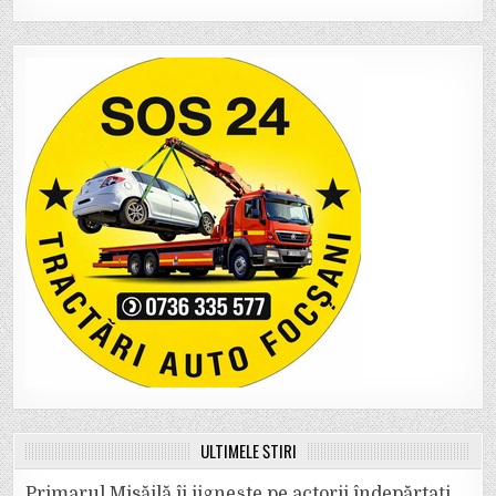
ULTIMELE ȘTIRI
Primarul Misăilă îi jignește pe actorii îndepărtați