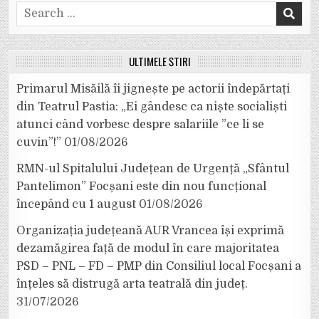
Search
for:
ULTIMELE ȘTIRI
Primarul Misăilă îi jignește pe actorii îndepărtați
din Teatrul Pastia: „Ei gândesc ca niște socialiști
atunci când vorbesc despre salariile ”ce li se
cuvin”!”
01/08/2026
RMN-ul Spitalului Județean de Urgență „Sfântul
Pantelimon” Focșani este din nou funcțional
începând cu 1 august
01/08/2026
Organizația județeană AUR Vrancea își exprimă
dezamăgirea față de modul în care majoritatea
PSD – PNL – FD – PMP din Consiliul local Focșani a
înțeles să distrugă arta teatrală din județ.
31/07/2026