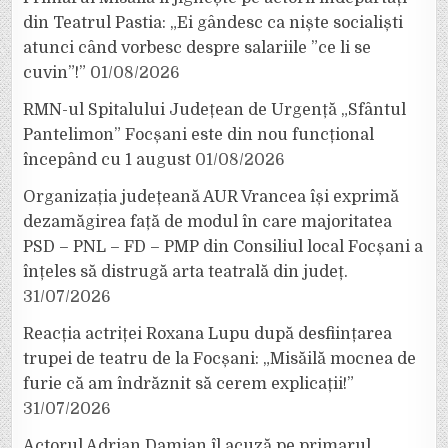
din Teatrul Pastia: „Ei gândesc ca niște socialiști
atunci când vorbesc despre salariile ”ce li se
cuvin”!”
01/08/2026
RMN-ul Spitalului Județean de Urgență „Sfântul
Pantelimon” Focșani este din nou funcțional
începând cu 1 august
01/08/2026
Organizația județeană AUR Vrancea își exprimă
dezamăgirea față de modul în care majoritatea
PSD – PNL – FD – PMP din Consiliul local Focșani a
înțeles să distrugă arta teatrală din județ.
31/07/2026
Reacția actriței Roxana Lupu după desființarea
trupei de teatru de la Focșani: „Misăilă mocnea de
furie că am îndrăznit să cerem explicații!”
31/07/2026
Actorul Adrian Damian îl acuză pe primarul