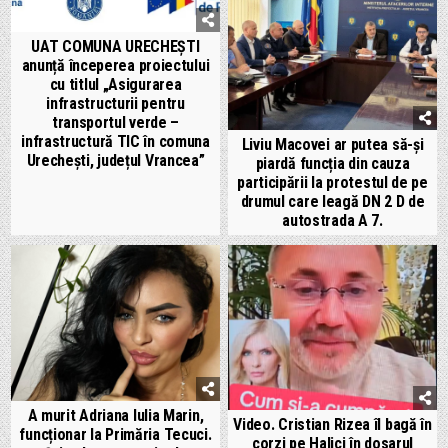
UAT COMUNA URECHEȘTI
anunță începerea proiectului
cu titlul „Asigurarea
infrastructurii pentru
transportul verde –
infrastructură TIC în comuna
Liviu Macovei ar putea să-și
Urechești, județul Vrancea”
piardă funcția din cauza
participării la protestul de pe
drumul care leagă DN 2 D de
autostrada A 7.
A murit Adriana Iulia Marin,
Video. Cristian Rizea îl bagă în
funcționar la Primăria Tecuci.
corzi pe Halici în dosarul