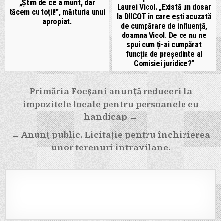
„Știm de ce a murit, dar
Laurei Vicol. „Există un dosar
tăcem cu toții!”, mărturia unui
la DIICOT în care ești acuzată
apropiat.
de cumpărare de influență,
doamna Vicol. De ce nu ne
spui cum ți-ai cumpărat
funcția de președinte al
Comisiei juridice?”
Navigare
Primăria Focșani anunță reduceri la
în
impozitele locale pentru persoanele cu
articole
handicap →
← Anunț public. Licitație pentru închirierea
unor terenuri intravilane.