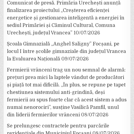
Comunicat de presă. Primăria Urechești anunță
finalizarea proiectului „Creșterea eficienței
energetice și gestionarea inteligentă a energiei în
sediul Primăriei și Căminul Cultural, Comuna
Urechești, județul Vrancea”
10/07/2026
Școala Gimnazială „Anghel Saligny” Focșani, pe
locul I între școlile gimnaziale din județul Vrancea
la Evaluarea Națională
09/07/2026
Fermierii vrânceni trag un nou semnal de alarmă:
prețuri prea mici la laptele vândut de producători
și piață tot mai dificilă. „În plus, se repune pe tapet
chestiunea sistemului anti-grindină, deși
fermierii au spus foarte clar că acest sistem a adus
numai nenorociri”, susține Vasilică Pamfil, unul
din liderii fermierilor vrânceni
08/07/2026
Se prelungesc contractele pentru parcările
rezidențiale din Municipiul Focșani
08/07/2026