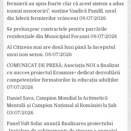
fermierii au spus foarte clar că acest sistem a adus
numai nenorociri”, susține Vasilică Pamfil, unul
din liderii fermierilor vrânceni
08/07/2026
Se prelungesc contractele pentru parcările
rezidențiale din Municipiul Focșani
08/07/2026
AI Citizens mai are două luni până la începutul
unui nou sezon.
08/07/2026
COMUNICAT DE PRESĂ: Asociația NOI a finalizat
cu succes proiectul Erasmus+ dedicat dezvoltării
competențelor formatorilor în educația adulților
07/07/2026
Daniel Sava, Campion Mondial la Aritmetică
Mentală și Campion Național al României la Șah
03/07/2026
Panel Volt Solar anunță finalizarea proiectului
„Instalare de echipamente de stocare a energiei