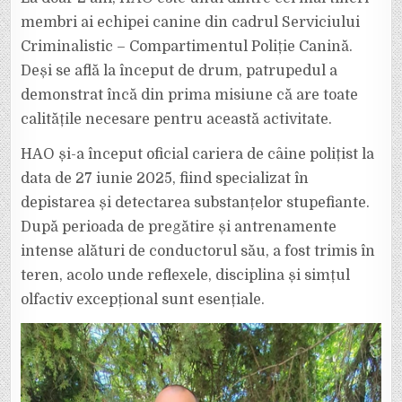
CARE
DEPISTEAZĂ
membri ai echipei canine din cadrul Serviciului
DROGURILE
ASCUNSE
Criminalistic – Compartimentul Poliție Canină.
DE
TRAFICANȚI
Deși se află la început de drum, patrupedul a
demonstrat încă din prima misiune că are toate
calitățile necesare pentru această activitate.
HAO și-a început oficial cariera de câine polițist la
data de 27 iunie 2025, fiind specializat în
depistarea și detectarea substanțelor stupefiante.
După perioada de pregătire și antrenamente
intense alături de conductorul său, a fost trimis în
teren, acolo unde reflexele, disciplina și simțul
olfactiv excepțional sunt esențiale.