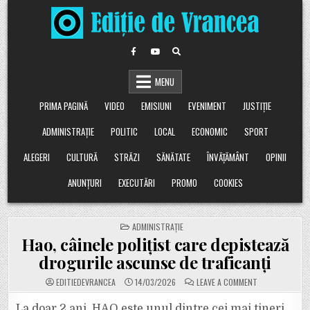
Skip
to
content
MENU
PRIMA PAGINĂ
VIDEO
EMISIUNI
EVENIMENT
JUSTIȚIE
ADMINISTRAȚIE
POLITIC
LOCAL
ECONOMIC
SPORT
ALEGERI
CULTURĂ
STRĂZI
SĂNĂTATE
ÎNVĂȚĂMÂNT
OPINII
ANUNȚURI
EXECUTĂRI
PROMO
COOKIES
POSTED
ADMINISTRAȚIE
IN
Hao, câinele polițist care depistează
drogurile ascunse de traficanți
ON
EDITIEDEVRANCEA
14/03/2026
LEAVE A COMMENT
HAO,
CÂINELE
POLIȚIST
La doar 2 ani, HAO este unul dintre cei mai tineri