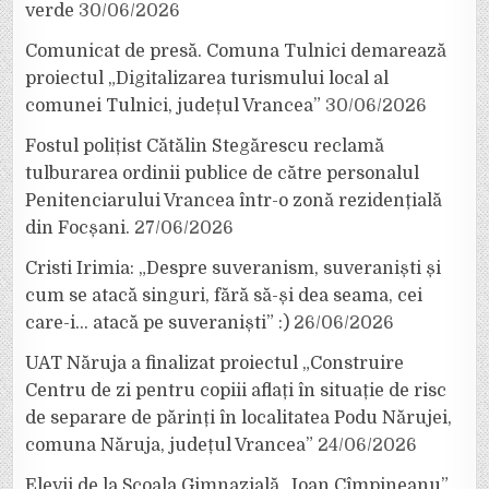
verde
30/06/2026
Comunicat de presă. Comuna Tulnici demarează
proiectul „Digitalizarea turismului local al
comunei Tulnici, județul Vrancea”
30/06/2026
Fostul polițist Cătălin Stegărescu reclamă
tulburarea ordinii publice de către personalul
Penitenciarului Vrancea într-o zonă rezidențială
din Focșani.
27/06/2026
Cristi Irimia: „Despre suveranism, suveraniști și
cum se atacă singuri, fără să-și dea seama, cei
care-i… atacă pe suveraniști” :)
26/06/2026
UAT Năruja a finalizat proiectul „Construire
Centru de zi pentru copiii aflați în situație de risc
de separare de părinți în localitatea Podu Nărujei,
comuna Năruja, județul Vrancea”
24/06/2026
Elevii de la Școala Gimnazială „Ioan Cîmpineanu”