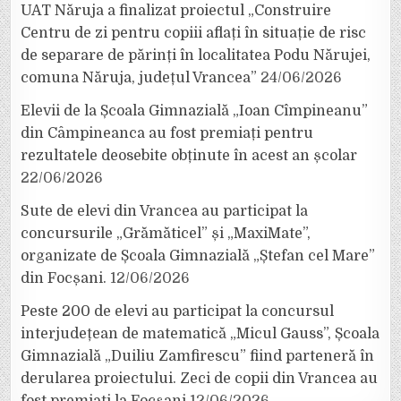
UAT Năruja a finalizat proiectul „Construire
Centru de zi pentru copiii aflați în situație de risc
de separare de părinți în localitatea Podu Nărujei,
comuna Năruja, județul Vrancea”
24/06/2026
Elevii de la Școala Gimnazială „Ioan Cîmpineanu”
din Câmpineanca au fost premiați pentru
rezultatele deosebite obținute în acest an școlar
22/06/2026
Sute de elevi din Vrancea au participat la
concursurile „Grămăticel” și „MaxiMate”,
organizate de Școala Gimnazială „Ștefan cel Mare”
din Focșani.
12/06/2026
Peste 200 de elevi au participat la concursul
interjudețean de matematică „Micul Gauss”, Școala
Gimnazială „Duiliu Zamfirescu” fiind parteneră în
derularea proiectului. Zeci de copii din Vrancea au
fost premiați la Focșani
12/06/2026