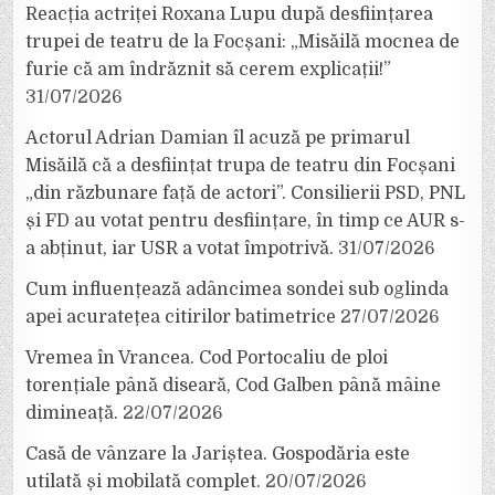
Reacția actriței Roxana Lupu după desființarea
trupei de teatru de la Focșani: „Misăilă mocnea de
furie că am îndrăznit să cerem explicații!”
31/07/2026
Actorul Adrian Damian îl acuză pe primarul
Misăilă că a desființat trupa de teatru din Focșani
„din răzbunare față de actori”. Consilierii PSD, PNL
și FD au votat pentru desființare, în timp ce AUR s-
a abținut, iar USR a votat împotrivă.
31/07/2026
Cum influențează adâncimea sondei sub oglinda
apei acuratețea citirilor batimetrice
27/07/2026
Vremea în Vrancea. Cod Portocaliu de ploi
torențiale până diseară, Cod Galben până mâine
dimineață.
22/07/2026
Casă de vânzare la Jariștea. Gospodăria este
utilată și mobilată complet.
20/07/2026