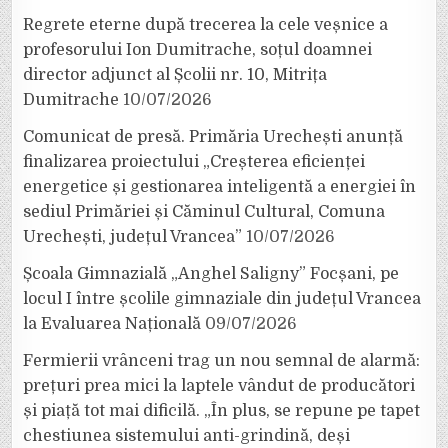
Regrete eterne după trecerea la cele veșnice a
profesorului Ion Dumitrache, soțul doamnei
director adjunct al Școlii nr. 10, Mitrița
Dumitrache
10/07/2026
Comunicat de presă. Primăria Urechești anunță
finalizarea proiectului „Creșterea eficienței
energetice și gestionarea inteligentă a energiei în
sediul Primăriei și Căminul Cultural, Comuna
Urechești, județul Vrancea”
10/07/2026
Școala Gimnazială „Anghel Saligny” Focșani, pe
locul I între școlile gimnaziale din județul Vrancea
la Evaluarea Națională
09/07/2026
Fermierii vrânceni trag un nou semnal de alarmă:
prețuri prea mici la laptele vândut de producători
și piață tot mai dificilă. „În plus, se repune pe tapet
chestiunea sistemului anti-grindină, deși