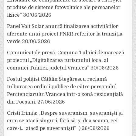
produse de sisteme fotovoltaice ale persoanelor
fizice”
30/06/2026
Panel Volt Solar anunță finalizarea activităților
aferente unui proiect PNRR referitor la tranziția
verde
30/06/2026
Comunicat de presă. Comuna Tulnici demarează
proiectul „Digitalizarea turismului local al
comunei Tulnici, județul Vrancea”
30/06/2026
Fostul polițist Cătălin Stegărescu reclamă
tulburarea ordinii publice de către personalul
Penitenciarului Vrancea într-o zonă rezidențială
din Focșani.
27/06/2026
Cristi Irimia: „Despre suveranism, suveraniști și
cum se atacă singuri, fără să-și dea seama, cei
care-i… atacă pe suveraniști” :)
26/06/2026