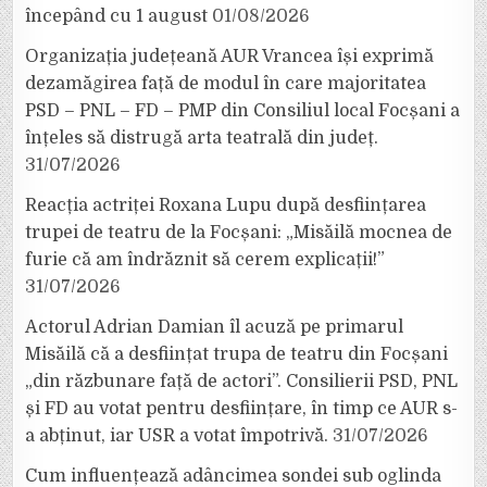
începând cu 1 august
01/08/2026
Organizația județeană AUR Vrancea își exprimă
dezamăgirea față de modul în care majoritatea
PSD – PNL – FD – PMP din Consiliul local Focșani a
înțeles să distrugă arta teatrală din județ.
31/07/2026
Reacția actriței Roxana Lupu după desființarea
trupei de teatru de la Focșani: „Misăilă mocnea de
furie că am îndrăznit să cerem explicații!”
31/07/2026
Actorul Adrian Damian îl acuză pe primarul
Misăilă că a desființat trupa de teatru din Focșani
„din răzbunare față de actori”. Consilierii PSD, PNL
și FD au votat pentru desființare, în timp ce AUR s-
a abținut, iar USR a votat împotrivă.
31/07/2026
Cum influențează adâncimea sondei sub oglinda