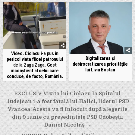
Video. Ciolacu i-a pus în
Digitalizarea și
pericol viața fiicei patronului
debirocratizarea prioritățile
de la Zaga Zaga. Gest
lui Liviu Bostan
inconștient al celui care
conduce, de facto, România.
Navigare
EXCLUSIV: Vizita lui Ciolacu la Spitalul
în
Județean i-a fost fatală lui Halici, liderul PSD
articole
Vrancea. Acesta va fi înlocuit după alegerile
din 9 iunie cu președintele PSD Odobești,
Daniel Nicolaș →