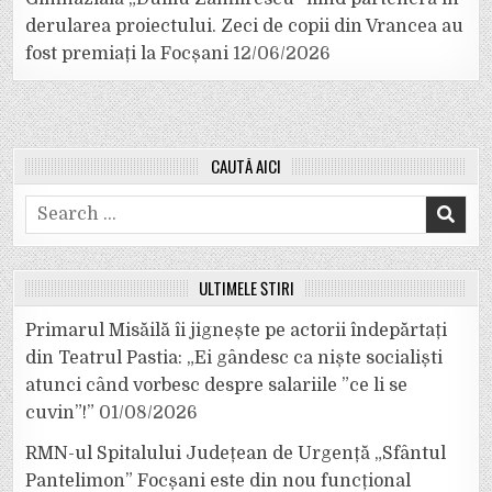
derularea proiectului. Zeci de copii din Vrancea au
fost premiați la Focșani
12/06/2026
CAUTĂ AICI
Search
for:
ULTIMELE ȘTIRI
Primarul Misăilă îi jignește pe actorii îndepărtați
din Teatrul Pastia: „Ei gândesc ca niște socialiști
atunci când vorbesc despre salariile ”ce li se
cuvin”!”
01/08/2026
RMN-ul Spitalului Județean de Urgență „Sfântul
Pantelimon” Focșani este din nou funcțional