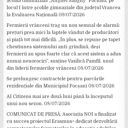
Școala Gimnazială „Anghel Saligny” Focșani, pe
locul I între școlile gimnaziale din județul Vrancea
la Evaluarea Națională
09/07/2026
Fermierii vrânceni trag un nou semnal de alarmă:
prețuri prea mici la laptele vândut de producători
și piață tot mai dificilă. „În plus, se repune pe tapet
chestiunea sistemului anti-grindină, deși
fermierii au spus foarte clar că acest sistem a adus
numai nenorociri”, susține Vasilică Pamfil, unul
din liderii fermierilor vrânceni
08/07/2026
Se prelungesc contractele pentru parcările
rezidențiale din Municipiul Focșani
08/07/2026
AI Citizens mai are două luni până la începutul
unui nou sezon.
08/07/2026
COMUNICAT DE PRESĂ: Asociația NOI a finalizat
cu succes proiectul Erasmus+ dedicat dezvoltării