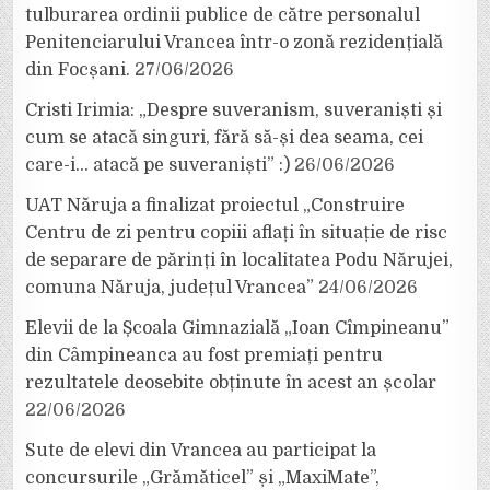
tulburarea ordinii publice de către personalul
Penitenciarului Vrancea într-o zonă rezidențială
din Focșani.
27/06/2026
Cristi Irimia: „Despre suveranism, suveraniști și
cum se atacă singuri, fără să-și dea seama, cei
care-i… atacă pe suveraniști” :)
26/06/2026
UAT Năruja a finalizat proiectul „Construire
Centru de zi pentru copiii aflați în situație de risc
de separare de părinți în localitatea Podu Nărujei,
comuna Năruja, județul Vrancea”
24/06/2026
Elevii de la Școala Gimnazială „Ioan Cîmpineanu”
din Câmpineanca au fost premiați pentru
rezultatele deosebite obținute în acest an școlar
22/06/2026
Sute de elevi din Vrancea au participat la
concursurile „Grămăticel” și „MaxiMate”,