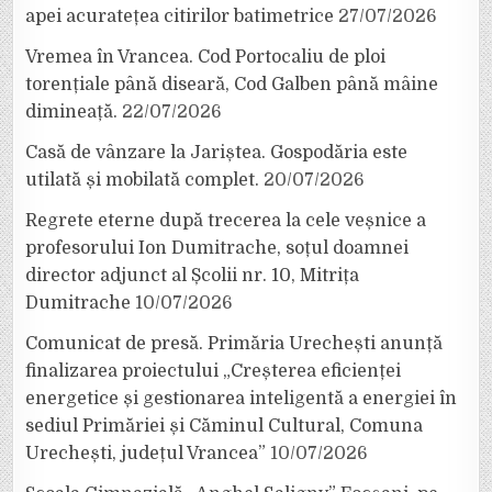
apei acuratețea citirilor batimetrice
27/07/2026
Vremea în Vrancea. Cod Portocaliu de ploi
torențiale până diseară, Cod Galben până mâine
dimineață.
22/07/2026
Casă de vânzare la Jariștea. Gospodăria este
utilată și mobilată complet.
20/07/2026
Regrete eterne după trecerea la cele veșnice a
profesorului Ion Dumitrache, soțul doamnei
director adjunct al Școlii nr. 10, Mitrița
Dumitrache
10/07/2026
Comunicat de presă. Primăria Urechești anunță
finalizarea proiectului „Creșterea eficienței
energetice și gestionarea inteligentă a energiei în
sediul Primăriei și Căminul Cultural, Comuna
Urechești, județul Vrancea”
10/07/2026