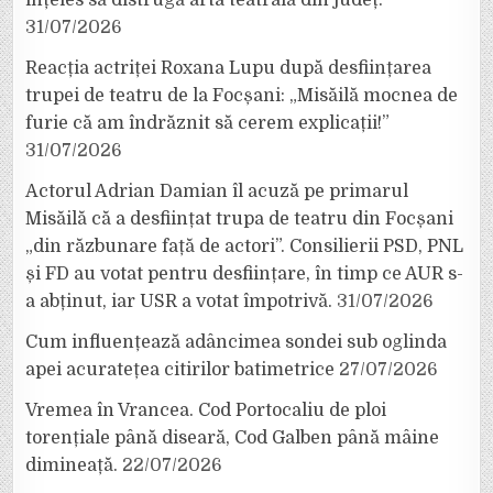
31/07/2026
Reacția actriței Roxana Lupu după desființarea
trupei de teatru de la Focșani: „Misăilă mocnea de
furie că am îndrăznit să cerem explicații!”
31/07/2026
Actorul Adrian Damian îl acuză pe primarul
Misăilă că a desființat trupa de teatru din Focșani
„din răzbunare față de actori”. Consilierii PSD, PNL
și FD au votat pentru desființare, în timp ce AUR s-
a abținut, iar USR a votat împotrivă.
31/07/2026
Cum influențează adâncimea sondei sub oglinda
apei acuratețea citirilor batimetrice
27/07/2026
Vremea în Vrancea. Cod Portocaliu de ploi
torențiale până diseară, Cod Galben până mâine
dimineață.
22/07/2026