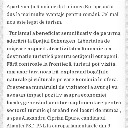
DIN
PUNCT
Apartenența României la Uniunea Europeană a
DE
VEDERE
dus la mai multe avantaje pentru români. Cel mai
TURISTIC,
DUPĂ
nou este legat de turism.
ADERAREA
ROMÂNIEI
LA
„
Turismul a beneficiat semnificativ de pe urma
SPAȚIUL
SCHENGEN
(MARITIM
aderării la Spațiul Schengen. Libertatea de
ȘI
AERIAN)
mișcare a sporit atractivitatea României ca
destinație turistică pentru cetățenii europeni.
Fără controale la frontieră, turiștii pot vizita
mai ușor țara noastră, explorând bogățiile
naturale și culturale pe care România le oferă.
Creșterea numărului de vizitatori a avut și va
avea un impact pozitiv asupra economiei
locale, generând venituri suplimentare pentru
sectorul turistic și creând noi locuri de muncă
”,
a spus Alexandru Ciprian Epure, candidatul
Alianței PSD-PNL la europarlamentarele din 9