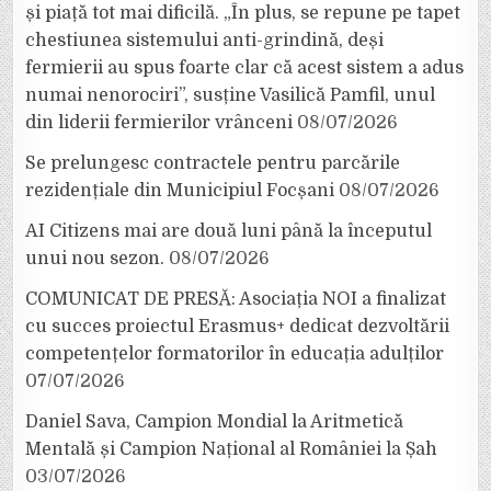
și piață tot mai dificilă. „În plus, se repune pe tapet
chestiunea sistemului anti-grindină, deși
fermierii au spus foarte clar că acest sistem a adus
numai nenorociri”, susține Vasilică Pamfil, unul
din liderii fermierilor vrânceni
08/07/2026
Se prelungesc contractele pentru parcările
rezidențiale din Municipiul Focșani
08/07/2026
AI Citizens mai are două luni până la începutul
unui nou sezon.
08/07/2026
COMUNICAT DE PRESĂ: Asociația NOI a finalizat
cu succes proiectul Erasmus+ dedicat dezvoltării
competențelor formatorilor în educația adulților
07/07/2026
Daniel Sava, Campion Mondial la Aritmetică
Mentală și Campion Național al României la Șah
03/07/2026