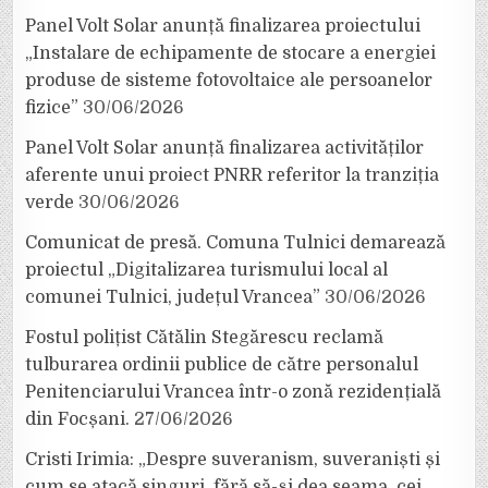
Panel Volt Solar anunță finalizarea proiectului
„Instalare de echipamente de stocare a energiei
produse de sisteme fotovoltaice ale persoanelor
fizice”
30/06/2026
Panel Volt Solar anunță finalizarea activităților
aferente unui proiect PNRR referitor la tranziția
verde
30/06/2026
Comunicat de presă. Comuna Tulnici demarează
proiectul „Digitalizarea turismului local al
comunei Tulnici, județul Vrancea”
30/06/2026
Fostul polițist Cătălin Stegărescu reclamă
tulburarea ordinii publice de către personalul
Penitenciarului Vrancea într-o zonă rezidențială
din Focșani.
27/06/2026
Cristi Irimia: „Despre suveranism, suveraniști și
cum se atacă singuri, fără să-și dea seama, cei