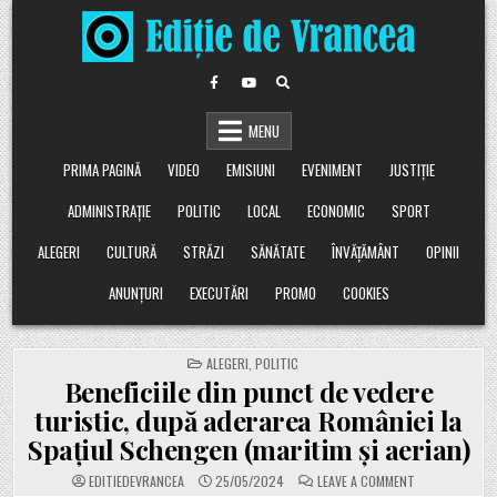
Skip
to
content
MENU
PRIMA PAGINĂ
VIDEO
EMISIUNI
EVENIMENT
JUSTIȚIE
ADMINISTRAȚIE
POLITIC
LOCAL
ECONOMIC
SPORT
ALEGERI
CULTURĂ
STRĂZI
SĂNĂTATE
ÎNVĂȚĂMÂNT
OPINII
ANUNȚURI
EXECUTĂRI
PROMO
COOKIES
POSTED
ALEGERI
,
POLITIC
IN
Beneficiile din punct de vedere
turistic, după aderarea României la
Spațiul Schengen (maritim și aerian)
ON
EDITIEDEVRANCEA
25/05/2024
LEAVE A COMMENT
BENEFICIILE