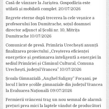
Casă de vânzare la Jariștea. Gospodăria este
utilată și mobilată complet.
20/07/2026
Regrete eterne după trecerea la cele veșnice a
profesorului Ion Dumitrache, soțul doamnei
director adjunct al Școlii nr. 10, Mitrița
Dumitrache
10/07/2026
Comunicat de presă. Primăria Urechești anunță
finalizarea proiectului „Creșterea eficienței
energetice și gestionarea inteligentă a energiei în
sediul Primăriei și Căminul Cultural, Comuna
Urechești, județul Vrancea”
10/07/2026
Școala Gimnazială „Anghel Saligny” Focșani, pe
locul I între școlile gimnaziale din județul Vrancea
la Evaluarea Națională
09/07/2026
Fermierii vrânceni trag un nou semnal de alarmă:
prețuri prea mici la laptele vândut de producători