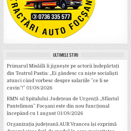
ULTIMELE ȘTIRI
Primarul Misăilă îi jignește pe actorii îndepărtați
din Teatrul Pastia: „Ei gândesc ca niște socialiști
atunci când vorbesc despre salariile ”ce li se
cuvin”!”
01/08/2026
RMN-ul Spitalului Județean de Urgență „Sfântul
Pantelimon” Focșani este din nou funcțional
începând cu 1 august
01/08/2026
Organizația județeană AUR Vrancea își exprimă