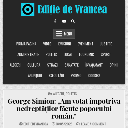
Skip
to
content
MENU
PRIMA PAGINĂ
VIDEO
EMISIUNI
EVENIMENT
JUSTIȚIE
ADMINISTRAȚIE
POLITIC
LOCAL
ECONOMIC
SPORT
ALEGERI
CULTURĂ
STRĂZI
SĂNĂTATE
ÎNVĂȚĂMÂNT
OPINII
ANUNȚURI
EXECUTĂRI
PROMO
COOKIES
POSTED
ALEGERI
,
POLITIC
IN
George Simion: „Am votat împotriva
nedreptăților făcute poporului
român.”
ON
EDITIEDEVRANCEA
18/05/2025
LEAVE A COMMENT
GEORGE