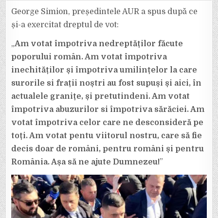
SIMION:
„AM
George Simion, președintele AUR a spus după ce
VOTAT
ÎMPOTRIVA
și-a exercitat dreptul de vot:
NEDREPTĂȚILO
FĂCUTE
POPORULUI
„
Am votat împotriva nedreptăților făcute
ROMÂN.”
poporului român. Am votat împotriva
inechităților și împotriva umilințelor la care
surorile si frații noștri au fost supuși și aici, în
actualele granițe, și pretutindeni. Am votat
împotriva abuzurilor si împotriva sărăciei. Am
votat împotriva celor care ne desconsideră pe
toți. Am votat pentu viitorul nostru, care să fie
decis doar de români, pentru români și pentru
România. Așa să ne ajute Dumnezeu!
”