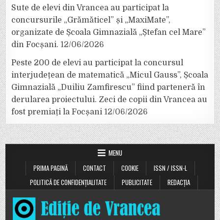
Sute de elevi din Vrancea au participat la
concursurile „Grămăticel” și „MaxiMate”,
organizate de Școala Gimnazială „Ștefan cel Mare”
din Focșani.
12/06/2026
Peste 200 de elevi au participat la concursul
interjudețean de matematică „Micul Gauss”, Școala
Gimnazială „Duiliu Zamfirescu” fiind parteneră în
derularea proiectului. Zeci de copii din Vrancea au
fost premiați la Focșani
12/06/2026
MENU
PRIMA PAGINĂ
CONTACT
COOKIE
ISSN / ISSN-L
POLITICĂ DE CONFIDENȚIALITATE
PUBLICITATE
REDACȚIA