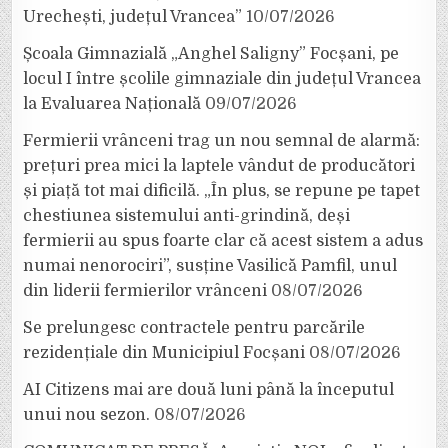
Urechești, județul Vrancea”
10/07/2026
Școala Gimnazială „Anghel Saligny” Focșani, pe
locul I între școlile gimnaziale din județul Vrancea
la Evaluarea Națională
09/07/2026
Fermierii vrânceni trag un nou semnal de alarmă:
prețuri prea mici la laptele vândut de producători
și piață tot mai dificilă. „În plus, se repune pe tapet
chestiunea sistemului anti-grindină, deși
fermierii au spus foarte clar că acest sistem a adus
numai nenorociri”, susține Vasilică Pamfil, unul
din liderii fermierilor vrânceni
08/07/2026
Se prelungesc contractele pentru parcările
rezidențiale din Municipiul Focșani
08/07/2026
AI Citizens mai are două luni până la începutul
unui nou sezon.
08/07/2026