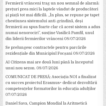
Fermierii vrânceni trag un nou semnal de alarmă:
prețuri prea mici la laptele vândut de producători
și piață tot mai dificilă. „În plus, se repune pe tapet
chestiunea sistemului anti-grindină, deși
fermierii au spus foarte clar că acest sistem a adus
numai nenorociri”, susține Vasilică Pamfil, unul
din liderii fermierilor vrânceni
08/07/2026
Se prelungesc contractele pentru parcările
rezidențiale din Municipiul Focșani
08/07/2026
AI Citizens mai are două luni până la începutul
unui nou sezon.
08/07/2026
COMUNICAT DE PRESĂ: Asociația NOI a finalizat
cu succes proiectul Erasmus+ dedicat dezvoltării
competențelor formatorilor în educația adulților
07/07/2026
Daniel Sava, Campion Mondial la Aritmetică