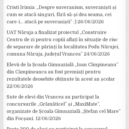
Cristi Irimia: „Despre suveranism, suveraniști și
cum se atacă singuri, fără să-și dea seama, cei
care-i… atacă pe suveraniști” :)
26/06/2026
UAT Năruja a finalizat proiectul „Construire
Centru de zi pentru copiii aflați în situație de risc
de separare de părinți în localitatea Podu Nărujei,
comuna Năruja, județul Vrancea”
24/06/2026
Elevii de la Școala Gimnazială „Ioan Cîmpineanu”
din Câmpineanca au fost premiați pentru
rezultatele deosebite obținute în acest an școlar
22/06/2026
Sute de elevi din Vrancea au participat la
concursurile „Grămăticel” și „MaxiMate”,
organizate de Școala Gimnazială „Ștefan cel Mare”
din Focșani.
12/06/2026