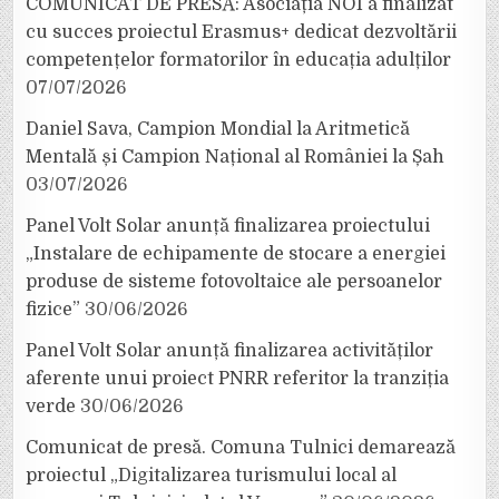
COMUNICAT DE PRESĂ: Asociația NOI a finalizat
cu succes proiectul Erasmus+ dedicat dezvoltării
competențelor formatorilor în educația adulților
07/07/2026
Daniel Sava, Campion Mondial la Aritmetică
Mentală și Campion Național al României la Șah
03/07/2026
Panel Volt Solar anunță finalizarea proiectului
„Instalare de echipamente de stocare a energiei
produse de sisteme fotovoltaice ale persoanelor
fizice”
30/06/2026
Panel Volt Solar anunță finalizarea activităților
aferente unui proiect PNRR referitor la tranziția
verde
30/06/2026
Comunicat de presă. Comuna Tulnici demarează
proiectul „Digitalizarea turismului local al