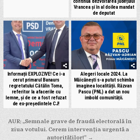
continua dezvoltarea județului
Vrancea și în al doilea mandat
de deputat
Informații EXPLOZIVE! Ce i-a
Alegeri locale 2024. La
cerut primarul Banaurs
Măicănești s-a putut schimba
regretatului Cătălin Toma,
imaginea localității. Răzvan
referitor la afacerile cu
Pascu (PNL) a dat un nou
lemne, și de ce a fost refuzat
imbold comunității.
de ex-președintele CJ!
Navigare
AUR: „Semnale grave de fraudă electorală în
ziua votului. Cerem intervenția urgentă a
în
autorităților!” →