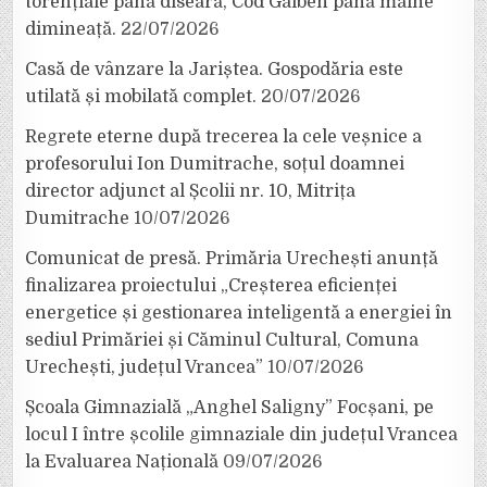
torențiale până diseară, Cod Galben până mâine
dimineață.
22/07/2026
Casă de vânzare la Jariștea. Gospodăria este
utilată și mobilată complet.
20/07/2026
Regrete eterne după trecerea la cele veșnice a
profesorului Ion Dumitrache, soțul doamnei
director adjunct al Școlii nr. 10, Mitrița
Dumitrache
10/07/2026
Comunicat de presă. Primăria Urechești anunță
finalizarea proiectului „Creșterea eficienței
energetice și gestionarea inteligentă a energiei în
sediul Primăriei și Căminul Cultural, Comuna
Urechești, județul Vrancea”
10/07/2026
Școala Gimnazială „Anghel Saligny” Focșani, pe
locul I între școlile gimnaziale din județul Vrancea
la Evaluarea Națională
09/07/2026