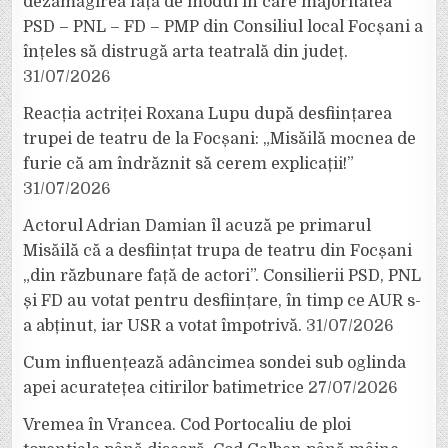
dezamăgirea față de modul în care majoritatea
PSD – PNL – FD – PMP din Consiliul local Focșani a
înțeles să distrugă arta teatrală din județ.
31/07/2026
Reacția actriței Roxana Lupu după desființarea
trupei de teatru de la Focșani: „Misăilă mocnea de
furie că am îndrăznit să cerem explicații!”
31/07/2026
Actorul Adrian Damian îl acuză pe primarul
Misăilă că a desființat trupa de teatru din Focșani
„din răzbunare față de actori”. Consilierii PSD, PNL
și FD au votat pentru desființare, în timp ce AUR s-
a abținut, iar USR a votat împotrivă.
31/07/2026
Cum influențează adâncimea sondei sub oglinda
apei acuratețea citirilor batimetrice
27/07/2026
Vremea în Vrancea. Cod Portocaliu de ploi