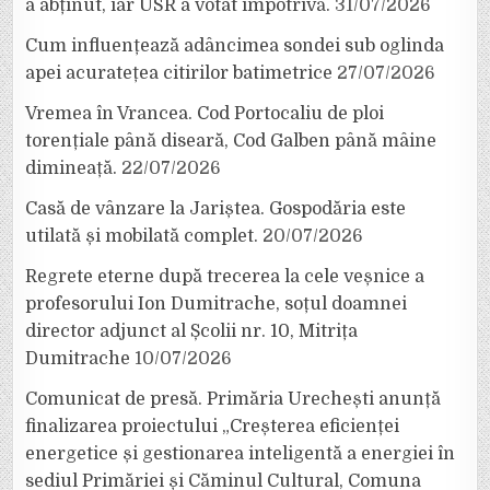
a abținut, iar USR a votat împotrivă.
31/07/2026
Cum influențează adâncimea sondei sub oglinda
apei acuratețea citirilor batimetrice
27/07/2026
Vremea în Vrancea. Cod Portocaliu de ploi
torențiale până diseară, Cod Galben până mâine
dimineață.
22/07/2026
Casă de vânzare la Jariștea. Gospodăria este
utilată și mobilată complet.
20/07/2026
Regrete eterne după trecerea la cele veșnice a
profesorului Ion Dumitrache, soțul doamnei
director adjunct al Școlii nr. 10, Mitrița
Dumitrache
10/07/2026
Comunicat de presă. Primăria Urechești anunță
finalizarea proiectului „Creșterea eficienței
energetice și gestionarea inteligentă a energiei în
sediul Primăriei și Căminul Cultural, Comuna