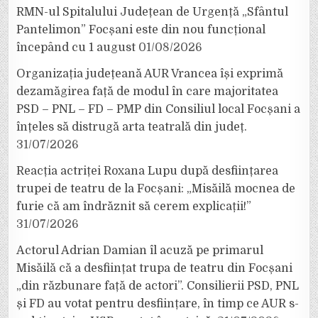
RMN-ul Spitalului Județean de Urgență „Sfântul
Pantelimon” Focșani este din nou funcțional
începând cu 1 august
01/08/2026
Organizația județeană AUR Vrancea își exprimă
dezamăgirea față de modul în care majoritatea
PSD – PNL – FD – PMP din Consiliul local Focșani a
înțeles să distrugă arta teatrală din județ.
31/07/2026
Reacția actriței Roxana Lupu după desființarea
trupei de teatru de la Focșani: „Misăilă mocnea de
furie că am îndrăznit să cerem explicații!”
31/07/2026
Actorul Adrian Damian îl acuză pe primarul
Misăilă că a desființat trupa de teatru din Focșani
„din răzbunare față de actori”. Consilierii PSD, PNL
și FD au votat pentru desființare, în timp ce AUR s-