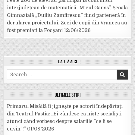
Peste 200 de elevi au participat la concursul
interjudețean de matematică „Micul Gauss”, Școala
Gimnazială „Duiliu Zamfirescu” fiind parteneră în
derularea proiectului. Zeci de copii din Vrancea au
fost premiați la Focșani
12/06/2026
CAUTĂ AICI
Search
for:
ULTIMELE ȘTIRI
Primarul Misăilă îi jignește pe actorii îndepărtați
din Teatrul Pastia: „Ei gândesc ca niște socialiști
atunci când vorbesc despre salariile ”ce li se
cuvin”!”
01/08/2026