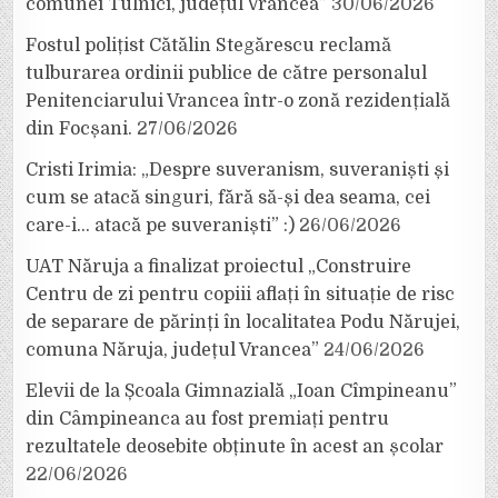
comunei Tulnici, județul Vrancea”
30/06/2026
Fostul polițist Cătălin Stegărescu reclamă
tulburarea ordinii publice de către personalul
Penitenciarului Vrancea într-o zonă rezidențială
din Focșani.
27/06/2026
Cristi Irimia: „Despre suveranism, suveraniști și
cum se atacă singuri, fără să-și dea seama, cei
care-i… atacă pe suveraniști” :)
26/06/2026
UAT Năruja a finalizat proiectul „Construire
Centru de zi pentru copiii aflați în situație de risc
de separare de părinți în localitatea Podu Nărujei,
comuna Năruja, județul Vrancea”
24/06/2026
Elevii de la Școala Gimnazială „Ioan Cîmpineanu”
din Câmpineanca au fost premiați pentru
rezultatele deosebite obținute în acest an școlar
22/06/2026