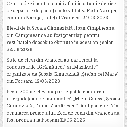
Centru de zi pentru copiii aflați în situație de risc
de separare de părinți în localitatea Podu Nărujei,
comuna Năruja, județul Vrancea”
24/06/2026
Elevii de la Școala Gimnazială „Ioan Cîmpineanu”
din Câmpineanca au fost premiați pentru
rezultatele deosebite obținute în acest an școlar
22/06/2026
Sute de elevi din Vrancea au participat la
concursurile „Grămăticel” și „MaxiMate”,
organizate de Școala Gimnazială „Ștefan cel Mare”
din Focșani.
12/06/2026
Peste 200 de elevi au participat la concursul
interjudețean de matematică „Micul Gauss”, Școala
Gimnazială „Duiliu Zamfirescu” fiind parteneră în
derularea proiectului. Zeci de copii din Vrancea au
fost premiați la Focșani
12/06/2026