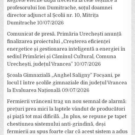
Regrete eterne după trecerea la cele veșnice a
profesorului Ion Dumitrache, soțul doamnei
director adjunct al Școlii nr. 10, Mitrița
Dumitrache
10/07/2026
Comunicat de presă. Primăria Urechești anunță
finalizarea proiectului „Creșterea eficienței
energetice și gestionarea inteligentă a energiei în
sediul Primăriei și Căminul Cultural, Comuna
Urechești, județul Vrancea”
10/07/2026
Școala Gimnazială „Anghel Saligny” Focșani, pe
locul I între școlile gimnaziale din județul Vrancea
la Evaluarea Națională
09/07/2026
Fermierii vrânceni trag un nou semnal de alarmă:
prețuri prea mici la laptele vândut de producători
și piață tot mai dificilă. „În plus, se repune pe tapet
chestiunea sistemului anti-grindină, deși
fermierii au spus foarte clar că acest sistem a adus