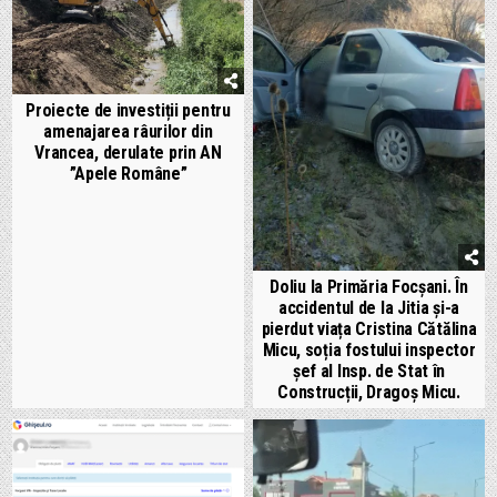
Proiecte de investiții pentru
amenajarea râurilor din
Vrancea, derulate prin AN
”Apele Române”
Doliu la Primăria Focșani. În
accidentul de la Jitia și-a
pierdut viața Cristina Cătălina
Micu, soția fostului inspector
șef al Insp. de Stat în
Construcții, Dragoș Micu.