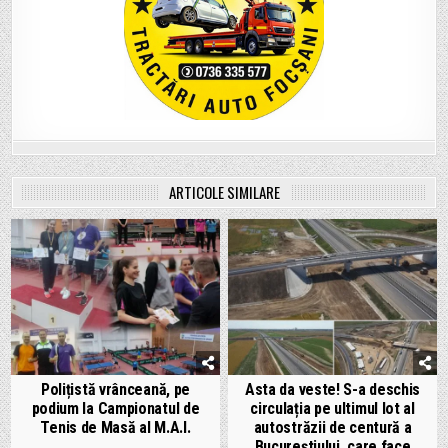
ARTICOLE SIMILARE
Polițistă vrânceană, pe
Asta da veste! S-a deschis
podium la Campionatul de
circulația pe ultimul lot al
Tenis de Masă al M.A.I.
autostrăzii de centură a
Bucureștiului, care face