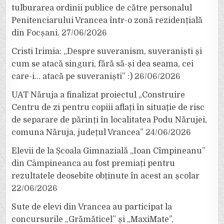
tulburarea ordinii publice de către personalul
Penitenciarului Vrancea într-o zonă rezidențială
din Focșani.
27/06/2026
Cristi Irimia: „Despre suveranism, suveraniști și
cum se atacă singuri, fără să-și dea seama, cei
care-i… atacă pe suveraniști” :)
26/06/2026
UAT Năruja a finalizat proiectul „Construire
Centru de zi pentru copiii aflați în situație de risc
de separare de părinți în localitatea Podu Nărujei,
comuna Năruja, județul Vrancea”
24/06/2026
Elevii de la Școala Gimnazială „Ioan Cîmpineanu”
din Câmpineanca au fost premiați pentru
rezultatele deosebite obținute în acest an școlar
22/06/2026
Sute de elevi din Vrancea au participat la
concursurile „Grămăticel” și „MaxiMate”,