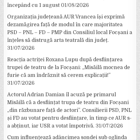
începând cu 1 august
01/08/2026
Organizația județeană AUR Vrancea își exprimă
dezamăgirea față de modul în care majoritatea
PSD – PNL – FD – PMP din Consiliul local Focșani a
înțeles să distrugă arta teatrală din județ.
31/07/2026
Reacția actriței Roxana Lupu după desființarea
trupei de teatru de la Focșani: „Misăilă mocnea de
furie că am îndrăznit să cerem explicații!”
31/07/2026
Actorul Adrian Damian îl acuză pe primarul
Misăilă că a desființat trupa de teatru din Focșani
„din răzbunare față de actori”. Consilierii PSD, PNL
și FD au votat pentru desființare, în timp ce AUR s-
a abținut, iar USR a votat împotrivă.
31/07/2026
Cum influențează adâncimea sondei sub oglinda