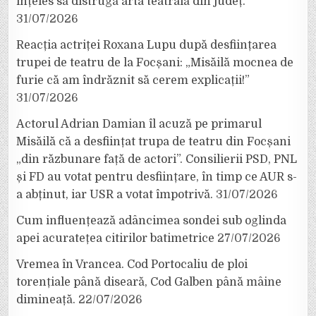
înțeles să distrugă arta teatrală din județ.
31/07/2026
Reacția actriței Roxana Lupu după desființarea
trupei de teatru de la Focșani: „Misăilă mocnea de
furie că am îndrăznit să cerem explicații!”
31/07/2026
Actorul Adrian Damian îl acuză pe primarul
Misăilă că a desființat trupa de teatru din Focșani
„din răzbunare față de actori”. Consilierii PSD, PNL
și FD au votat pentru desființare, în timp ce AUR s-
a abținut, iar USR a votat împotrivă.
31/07/2026
Cum influențează adâncimea sondei sub oglinda
apei acuratețea citirilor batimetrice
27/07/2026
Vremea în Vrancea. Cod Portocaliu de ploi
torențiale până diseară, Cod Galben până mâine
dimineață.
22/07/2026