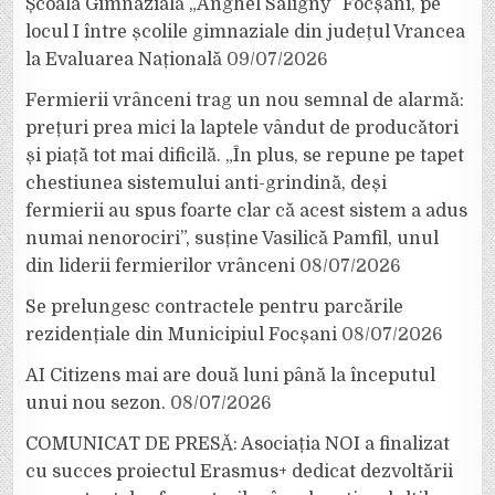
Școala Gimnazială „Anghel Saligny” Focșani, pe
locul I între școlile gimnaziale din județul Vrancea
la Evaluarea Națională
09/07/2026
Fermierii vrânceni trag un nou semnal de alarmă:
prețuri prea mici la laptele vândut de producători
și piață tot mai dificilă. „În plus, se repune pe tapet
chestiunea sistemului anti-grindină, deși
fermierii au spus foarte clar că acest sistem a adus
numai nenorociri”, susține Vasilică Pamfil, unul
din liderii fermierilor vrânceni
08/07/2026
Se prelungesc contractele pentru parcările
rezidențiale din Municipiul Focșani
08/07/2026
AI Citizens mai are două luni până la începutul
unui nou sezon.
08/07/2026
COMUNICAT DE PRESĂ: Asociația NOI a finalizat
cu succes proiectul Erasmus+ dedicat dezvoltării