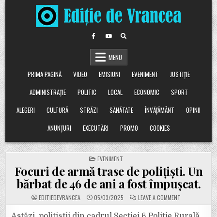
Skip
to
content
MENU
PRIMA PAGINĂ
VIDEO
EMISIUNI
EVENIMENT
JUSTIȚIE
ADMINISTRAȚIE
POLITIC
LOCAL
ECONOMIC
SPORT
ALEGERI
CULTURĂ
STRĂZI
SĂNĂTATE
ÎNVĂȚĂMÂNT
OPINII
ANUNȚURI
EXECUTĂRI
PROMO
COOKIES
POSTED
EVENIMENT
IN
Focuri de armă trase de polițiști. Un
bărbat de 46 de ani a fost împușcat.
ON
EDITIEDEVRANCEA
05/03/2025
LEAVE A COMMENT
FOCURI
DE
ARMĂ
Astăzi, poliţiştii din cadrul Secţiei 6 Poliţie Rurală