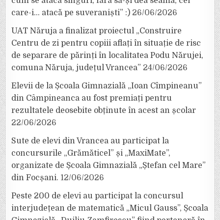
cum se atacă singuri, fără să-și dea seama, cei
care-i… atacă pe suveraniști” :)
26/06/2026
UAT Năruja a finalizat proiectul „Construire
Centru de zi pentru copiii aflați în situație de risc
de separare de părinți în localitatea Podu Nărujei,
comuna Năruja, județul Vrancea”
24/06/2026
Elevii de la Școala Gimnazială „Ioan Cîmpineanu”
din Câmpineanca au fost premiați pentru
rezultatele deosebite obținute în acest an școlar
22/06/2026
Sute de elevi din Vrancea au participat la
concursurile „Grămăticel” și „MaxiMate”,
organizate de Școala Gimnazială „Ștefan cel Mare”
din Focșani.
12/06/2026
Peste 200 de elevi au participat la concursul
interjudețean de matematică „Micul Gauss”, Școala