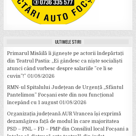
ULTIMELE ȘTIRI
Primarul Misăilă îi jignește pe actorii îndepărtați
din Teatrul Pastia: „Ei gândesc ca niște socialiști
atunci când vorbesc despre salariile ”ce li se
cuvin”!”
01/08/2026
RMN-ul Spitalului Județean de Urgență „Sfântul
Pantelimon” Focșani este din nou funcțional
începând cu 1 august
01/08/2026
Organizația județeană AUR Vrancea își exprimă
dezamăgirea față de modul în care majoritatea
PSD – PNL – FD – PMP din Consiliul local Focșani a