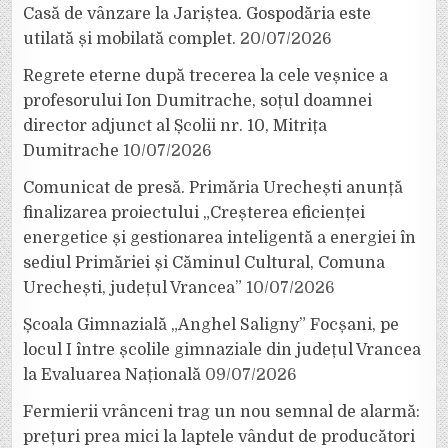
Casă de vânzare la Jariștea. Gospodăria este
utilată și mobilată complet.
20/07/2026
Regrete eterne după trecerea la cele veșnice a
profesorului Ion Dumitrache, soțul doamnei
director adjunct al Școlii nr. 10, Mitrița
Dumitrache
10/07/2026
Comunicat de presă. Primăria Urechești anunță
finalizarea proiectului „Creșterea eficienței
energetice și gestionarea inteligentă a energiei în
sediul Primăriei și Căminul Cultural, Comuna
Urechești, județul Vrancea”
10/07/2026
Școala Gimnazială „Anghel Saligny” Focșani, pe
locul I între școlile gimnaziale din județul Vrancea
la Evaluarea Națională
09/07/2026
Fermierii vrânceni trag un nou semnal de alarmă:
prețuri prea mici la laptele vândut de producători