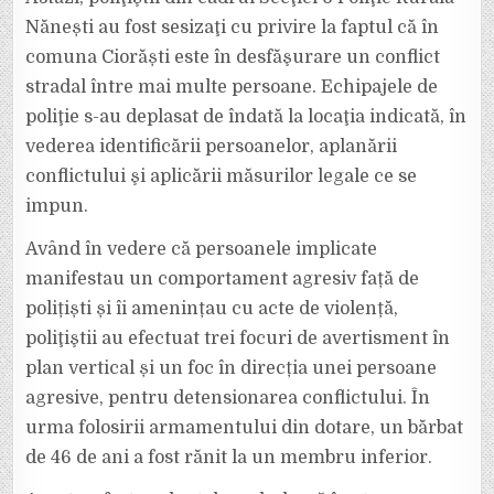
TRASE
DE
Nănești au fost sesizaţi cu privire la faptul că în
POLIȚIȘTI.
UN
comuna Ciorăști este în desfăşurare un conflict
BĂRBAT
DE
stradal între mai multe persoane. Echipajele de
46
DE
ANI
poliţie s-au deplasat de îndată la locaţia indicată, în
A
FOST
vederea identificării persoanelor, aplanării
ÎMPUȘCAT.
conflictului şi aplicării măsurilor legale ce se
impun.
Având în vedere că persoanele implicate
manifestau un comportament agresiv față de
polițiști și îi amenințau cu acte de violență,
poliţiştii au efectuat trei focuri de avertisment în
plan vertical și un foc în direcția unei persoane
agresive, pentru detensionarea conflictului. În
urma folosirii armamentului din dotare, un bărbat
de 46 de ani a fost rănit la un membru inferior.