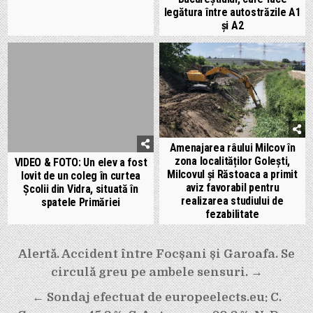
legătura între autostrăzile A1
și A2
Amenajarea râului Milcov în
zona localităților Goleşti,
VIDEO & FOTO: Un elev a fost
Milcovul şi Răstoaca a primit
lovit de un coleg în curtea
aviz favorabil pentru
Școlii din Vidra, situată în
realizarea studiului de
spatele Primăriei
fezabilitate
Navigare
Alertă. Accident între Focșani și Garoafa. Se
în
circulă greu pe ambele sensuri. →
articole
← Sondaj efectuat de europeelects.eu: C.