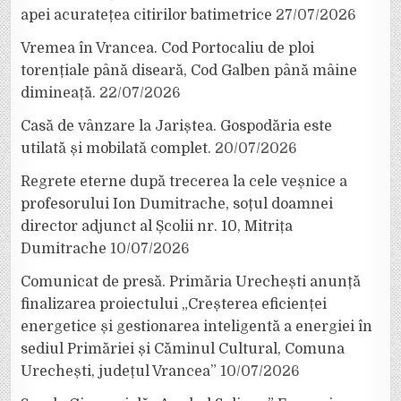
apei acuratețea citirilor batimetrice
27/07/2026
Vremea în Vrancea. Cod Portocaliu de ploi
torențiale până diseară, Cod Galben până mâine
dimineață.
22/07/2026
Casă de vânzare la Jariștea. Gospodăria este
utilată și mobilată complet.
20/07/2026
Regrete eterne după trecerea la cele veșnice a
profesorului Ion Dumitrache, soțul doamnei
director adjunct al Școlii nr. 10, Mitrița
Dumitrache
10/07/2026
Comunicat de presă. Primăria Urechești anunță
finalizarea proiectului „Creșterea eficienței
energetice și gestionarea inteligentă a energiei în
sediul Primăriei și Căminul Cultural, Comuna
Urechești, județul Vrancea”
10/07/2026