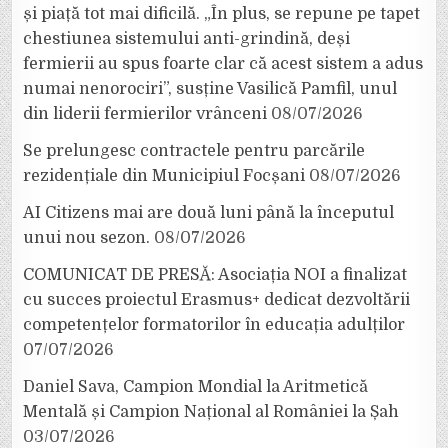
și piață tot mai dificilă. „În plus, se repune pe tapet
chestiunea sistemului anti-grindină, deși
fermierii au spus foarte clar că acest sistem a adus
numai nenorociri”, susține Vasilică Pamfil, unul
din liderii fermierilor vrânceni
08/07/2026
Se prelungesc contractele pentru parcările
rezidențiale din Municipiul Focșani
08/07/2026
AI Citizens mai are două luni până la începutul
unui nou sezon.
08/07/2026
COMUNICAT DE PRESĂ: Asociația NOI a finalizat
cu succes proiectul Erasmus+ dedicat dezvoltării
competențelor formatorilor în educația adulților
07/07/2026
Daniel Sava, Campion Mondial la Aritmetică
Mentală și Campion Național al României la Șah
03/07/2026