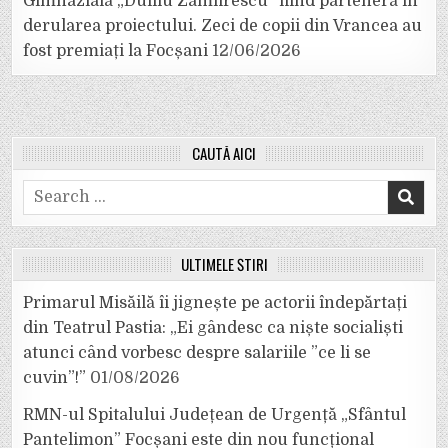
Gimnazială „Duiliu Zamfirescu” fiind parteneră în
derularea proiectului. Zeci de copii din Vrancea au
fost premiați la Focșani
12/06/2026
CAUTĂ AICI
Search
for:
ULTIMELE ȘTIRI
Primarul Misăilă îi jignește pe actorii îndepărtați
din Teatrul Pastia: „Ei gândesc ca niște socialiști
atunci când vorbesc despre salariile ”ce li se
cuvin”!”
01/08/2026
RMN-ul Spitalului Județean de Urgență „Sfântul
Pantelimon” Focșani este din nou funcțional