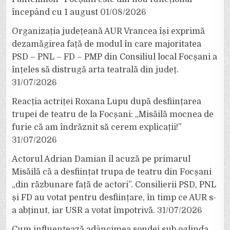
începând cu 1 august
01/08/2026
Organizația județeană AUR Vrancea își exprimă
dezamăgirea față de modul în care majoritatea
PSD – PNL – FD – PMP din Consiliul local Focșani a
înțeles să distrugă arta teatrală din județ.
31/07/2026
Reacția actriței Roxana Lupu după desființarea
trupei de teatru de la Focșani: „Misăilă mocnea de
furie că am îndrăznit să cerem explicații!”
31/07/2026
Actorul Adrian Damian îl acuză pe primarul
Misăilă că a desființat trupa de teatru din Focșani
„din răzbunare față de actori”. Consilierii PSD, PNL
și FD au votat pentru desființare, în timp ce AUR s-
a abținut, iar USR a votat împotrivă.
31/07/2026
Cum influențează adâncimea sondei sub oglinda