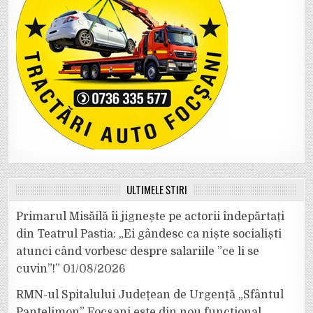
ULTIMELE ȘTIRI
Primarul Misăilă îi jignește pe actorii îndepărtați
din Teatrul Pastia: „Ei gândesc ca niște socialiști
atunci când vorbesc despre salariile ”ce li se
cuvin”!”
01/08/2026
RMN-ul Spitalului Județean de Urgență „Sfântul
Pantelimon” Focșani este din nou funcțional