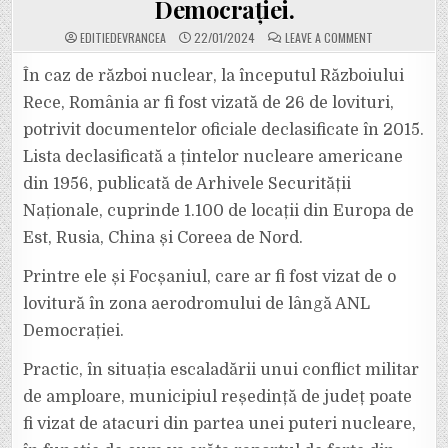
Democrației.
ON
EDITIEDEVRANCEA
22/01/2024
LEAVE A COMMENT
FOCȘANIUL
APĂREA
ÎN
În caz de război nuclear, la începutul Războiului
ANUL
1956
Rece, România ar fi fost vizată de 26 de lovituri,
DREPT
UNA
potrivit documentelor oficiale declasificate în 2015.
DIN
ȚINTELE
Lista declasificată a țintelor nucleare americane
VIZATE
DE
UN
din 1956, publicată de Arhivele Securității
ATAC
NUCLEAR
Naționale, cuprinde 1.100 de locații din Europa de
AL
SUA,
Est, Rusia, China și Coreea de Nord.
ÎN
ZONA
AERODROMULUI
Printre ele și Focșaniul, care ar fi fost vizat de o
DE
LÂNGĂ
ANL
lovitură în zona aerodromului de lângă ANL
DEMOCRAȚIEI.
Democrației.
Practic, în situația escaladării unui conflict militar
de amploare, municipiul reședință de județ poate
fi vizat de atacuri din partea unei puteri nucleare,