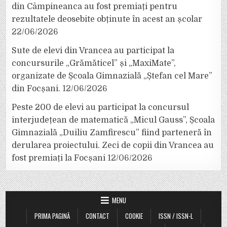
din Câmpineanca au fost premiați pentru
rezultatele deosebite obținute în acest an școlar
22/06/2026
Sute de elevi din Vrancea au participat la
concursurile „Grămăticel” și „MaxiMate”,
organizate de Școala Gimnazială „Ștefan cel Mare”
din Focșani.
12/06/2026
Peste 200 de elevi au participat la concursul
interjudețean de matematică „Micul Gauss”, Școala
Gimnazială „Duiliu Zamfirescu” fiind parteneră în
derularea proiectului. Zeci de copii din Vrancea au
fost premiați la Focșani
12/06/2026
MENU
PRIMA PAGINĂ
CONTACT
COOKIE
ISSN / ISSN-L