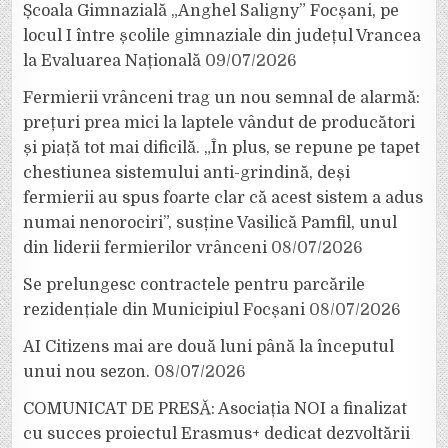
Școala Gimnazială „Anghel Saligny” Focșani, pe
locul I între școlile gimnaziale din județul Vrancea
la Evaluarea Națională
09/07/2026
Fermierii vrânceni trag un nou semnal de alarmă:
prețuri prea mici la laptele vândut de producători
și piață tot mai dificilă. „În plus, se repune pe tapet
chestiunea sistemului anti-grindină, deși
fermierii au spus foarte clar că acest sistem a adus
numai nenorociri”, susține Vasilică Pamfil, unul
din liderii fermierilor vrânceni
08/07/2026
Se prelungesc contractele pentru parcările
rezidențiale din Municipiul Focșani
08/07/2026
AI Citizens mai are două luni până la începutul
unui nou sezon.
08/07/2026
COMUNICAT DE PRESĂ: Asociația NOI a finalizat
cu succes proiectul Erasmus+ dedicat dezvoltării