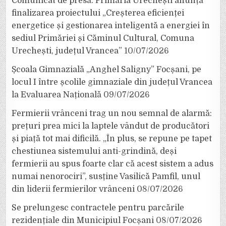
Comunicat de presă. Primăria Urechești anunță
finalizarea proiectului „Creșterea eficienței
energetice și gestionarea inteligentă a energiei în
sediul Primăriei și Căminul Cultural, Comuna
Urechești, județul Vrancea”
10/07/2026
Școala Gimnazială „Anghel Saligny” Focșani, pe
locul I între școlile gimnaziale din județul Vrancea
la Evaluarea Națională
09/07/2026
Fermierii vrânceni trag un nou semnal de alarmă:
prețuri prea mici la laptele vândut de producători
și piață tot mai dificilă. „În plus, se repune pe tapet
chestiunea sistemului anti-grindină, deși
fermierii au spus foarte clar că acest sistem a adus
numai nenorociri”, susține Vasilică Pamfil, unul
din liderii fermierilor vrânceni
08/07/2026
Se prelungesc contractele pentru parcările
rezidențiale din Municipiul Focșani
08/07/2026