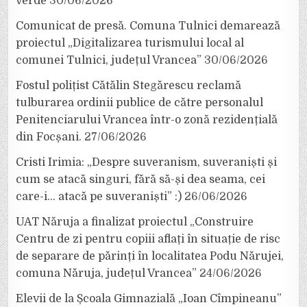
verde
30/06/2026
Comunicat de presă. Comuna Tulnici demarează
proiectul „Digitalizarea turismului local al
comunei Tulnici, județul Vrancea”
30/06/2026
Fostul polițist Cătălin Stegărescu reclamă
tulburarea ordinii publice de către personalul
Penitenciarului Vrancea într-o zonă rezidențială
din Focșani.
27/06/2026
Cristi Irimia: „Despre suveranism, suveraniști și
cum se atacă singuri, fără să-și dea seama, cei
care-i… atacă pe suveraniști” :)
26/06/2026
UAT Năruja a finalizat proiectul „Construire
Centru de zi pentru copiii aflați în situație de risc
de separare de părinți în localitatea Podu Nărujei,
comuna Năruja, județul Vrancea”
24/06/2026
Elevii de la Școala Gimnazială „Ioan Cîmpineanu”