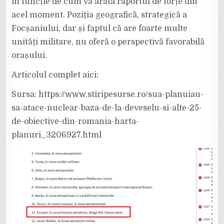
în funcție de cum va arăta raportul de forțe din
acel moment. Poziția geografică, strategică a
Focșaniului, dar și faptul că are foarte multe
unități militare, nu oferă o perspectivă favorabilă
orașului.
Articolul complet aici:
Sursa: https://www.stiripesurse.ro/sua-planuiau-
sa-atace-nuclear-baza-de-la-deveselu-si-alte-25-
de-obiective-din-romania-harta-
planuri_3206927.html