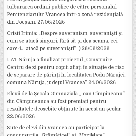
tulburarea ordinii publice de către personalul
Penitenciarului Vrancea într-o zonă rezidențială
din Focșani.
27/06/2026
Cristi Irimia: „Despre suveranism, suveraniști și
cum se atacă singuri, fără să-și dea seama, cei
care-i… atacă pe suveraniști” :)
26/06/2026
UAT Năruja a finalizat proiectul „Construire
Centru de zi pentru copiii aflați în situație de risc
de separare de părinți în localitatea Podu Nărujei,
comuna Năruja, județul Vrancea”
24/06/2026
Elevii de la Școala Gimnazială „Ioan Cîmpineanu”
din Câmpineanca au fost premiați pentru
rezultatele deosebite obținute în acest an școlar
22/06/2026
Sute de elevi din Vrancea au participat la
concursurile „Grămăticel” și „MaxiMate”,