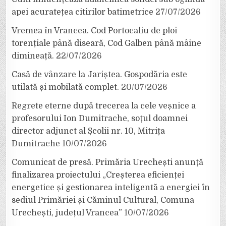
apei acuratețea citirilor batimetrice
27/07/2026
Vremea în Vrancea. Cod Portocaliu de ploi
torențiale până diseară, Cod Galben până mâine
dimineață.
22/07/2026
Casă de vânzare la Jariștea. Gospodăria este
utilată și mobilată complet.
20/07/2026
Regrete eterne după trecerea la cele veșnice a
profesorului Ion Dumitrache, soțul doamnei
director adjunct al Școlii nr. 10, Mitrița
Dumitrache
10/07/2026
Comunicat de presă. Primăria Urechești anunță
finalizarea proiectului „Creșterea eficienței
energetice și gestionarea inteligentă a energiei în
sediul Primăriei și Căminul Cultural, Comuna
Urechești, județul Vrancea”
10/07/2026