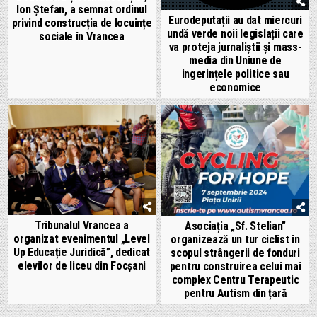
Ion Ștefan, a semnat ordinul
Eurodeputații au dat miercuri
privind construcția de locuințe
undă verde noii legislații care
sociale în Vrancea
va proteja jurnaliștii și mass-
media din Uniune de
ingerințele politice sau
economice
Tribunalul Vrancea a
Asociația „Sf. Stelian”
organizat evenimentul „Level
organizează un tur ciclist în
Up Educație Juridică”, dedicat
scopul strângerii de fonduri
elevilor de liceu din Focșani
pentru construirea celui mai
complex Centru Terapeutic
pentru Autism din țară