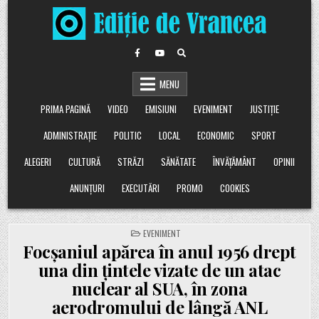
Skip
to
content
MENU
PRIMA PAGINĂ
VIDEO
EMISIUNI
EVENIMENT
JUSTIȚIE
ADMINISTRAȚIE
POLITIC
LOCAL
ECONOMIC
SPORT
ALEGERI
CULTURĂ
STRĂZI
SĂNĂTATE
ÎNVĂȚĂMÂNT
OPINII
ANUNȚURI
EXECUTĂRI
PROMO
COOKIES
POSTED
EVENIMENT
IN
Focșaniul apărea în anul 1956 drept
una din țintele vizate de un atac
nuclear al SUA, în zona
aerodromului de lângă ANL