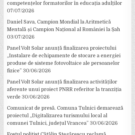
competențelor formatorilor în educația adulților
07/07/2026
Daniel Sava, Campion Mondial la Aritmetică
Mentală și Campion Național al României la Șah
03/07/2026
Panel Volt Solar anunță finalizarea proiectului
„Instalare de echipamente de stocare a energiei
produse de sisteme fotovoltaice ale persoanelor
fizice”
30/06/2026
Panel Volt Solar anunță finalizarea activităților
aferente unui proiect PNRR referitor la tranziția
verde
30/06/2026
Comunicat de presă. Comuna Tulnici demarează
proiectul „Digitalizarea turismului local al
comunei Tulnici, județul Vrancea”
30/06/2026
Fostul polițist Cătălin Stegărescu reclamă