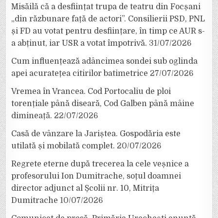
Misăilă că a desființat trupa de teatru din Focșani
„din răzbunare față de actori”. Consilierii PSD, PNL
și FD au votat pentru desființare, în timp ce AUR s-
a abținut, iar USR a votat împotrivă.
31/07/2026
Cum influențează adâncimea sondei sub oglinda
apei acuratețea citirilor batimetrice
27/07/2026
Vremea în Vrancea. Cod Portocaliu de ploi
torențiale până diseară, Cod Galben până mâine
dimineață.
22/07/2026
Casă de vânzare la Jariștea. Gospodăria este
utilată și mobilată complet.
20/07/2026
Regrete eterne după trecerea la cele veșnice a
profesorului Ion Dumitrache, soțul doamnei
director adjunct al Școlii nr. 10, Mitrița
Dumitrache
10/07/2026