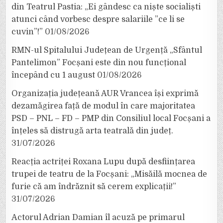
din Teatrul Pastia: „Ei gândesc ca niște socialiști
atunci când vorbesc despre salariile ”ce li se
cuvin”!”
01/08/2026
RMN-ul Spitalului Județean de Urgență „Sfântul
Pantelimon” Focșani este din nou funcțional
începând cu 1 august
01/08/2026
Organizația județeană AUR Vrancea își exprimă
dezamăgirea față de modul în care majoritatea
PSD – PNL – FD – PMP din Consiliul local Focșani a
înțeles să distrugă arta teatrală din județ.
31/07/2026
Reacția actriței Roxana Lupu după desființarea
trupei de teatru de la Focșani: „Misăilă mocnea de
furie că am îndrăznit să cerem explicații!”
31/07/2026
Actorul Adrian Damian îl acuză pe primarul