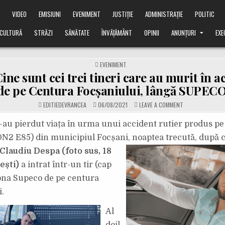
Ă
VIDEO
EMISIUNI
EVENIMENT
JUSTIȚIE
ADMINISTRAȚIE
POLITIC
CULTURĂ
STRĂZI
SĂNĂTATE
ÎNVĂȚĂMÂNT
OPINII
ANUNȚURI
EXE
POSTED
EVENIMENT
IN
ne sunt cei trei tineri care au murit în a
de pe Centura Focșaniului, lângă SUPECO
ON
EDITIEDEVRANCEA
06/08/2021
LEAVE A COMMENT
FOTO:
CINE
SUNT
și-au pierdut viața în urma unui accident rutier produs pe
CEI
TREI
DN2 E85) din municipiul Focșani,
noaptea trecută, după 
TINERI
CARE
Claudiu Despa (foto sus, 18
AU
MURIT
ești)
a intrat într-un tir (cap
ÎN
ACCIDENTUL
DE
zona Supeco de pe centura
PE
CENTURA
.
FOCȘANIULUI,
LÂNGĂ
SUPECO.
Al