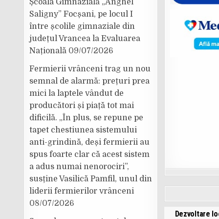
Școala Gimnazială „Anghel
Saligny” Focșani, pe locul I
între școlile gimnaziale din
județul Vrancea la Evaluarea
Națională
09/07/2026
Fermierii vrânceni trag un nou
semnal de alarmă: prețuri prea
mici la laptele vândut de
producători și piață tot mai
dificilă. „În plus, se repune pe
tapet chestiunea sistemului
anti-grindină, deși fermierii au
spus foarte clar că acest sistem
a adus numai nenorociri”,
susține Vasilică Pamfil, unul din
liderii fermierilor vrânceni
08/07/2026
Dezvoltare lo