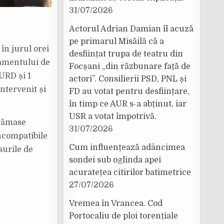
31/07/2026
Actorul Adrian Damian îl acuză
pe primarul Misăilă că a
în jurul orei
desființat trupa de teatru din
șamentului de
Focșani „din răzbunare față de
URD și 1
actori”. Consilierii PSD, PNL și
intervenit și
FD au votat pentru desființare,
în timp ce AUR s-a abținut, iar
USR a votat împotrivă.
 rămase
31/07/2026
incompatibile
Cum influențează adâncimea
surile de
sondei sub oglinda apei
acuratețea citirilor batimetrice
27/07/2026
Vremea în Vrancea. Cod
Portocaliu de ploi torențiale