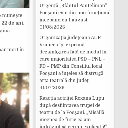
Urgență „Sfântul Pantelimon”
Focșani este din nou funcțional
se numește
începând cu 1 august
 22 de ani,
01/08/2026
așina
Organizația județeană AUR
Vrancea își exprimă
năr mort în
dezamăgirea față de modul în
care majoritatea PSD – PNL –
FD – PMP din Consiliul local
Focșani a înțeles să distrugă
arta teatrală din județ.
31/07/2026
Reacția actriței Roxana Lupu
după desființarea trupei de
teatru de la Focșani: „Misăilă
mocnea de furie că am
îndrăznit să cerem explicații!”