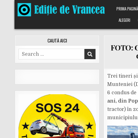
Skip
PRIMA PAGIN
to
content
ALEGERI
CAUTĂ AICI
FOTO: Ci
Search
for:
Trei tineri 
Munteniei (
6 condus de
ani, din Pop
tractor) în 
municipiului