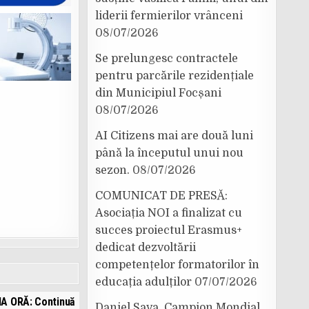
liderii fermierilor vrânceni
08/07/2026
Se prelungesc contractele
pentru parcările rezidențiale
din Municipiul Focșani
08/07/2026
AI Citizens mai are două luni
până la începutul unui nou
sezon.
08/07/2026
COMUNICAT DE PRESĂ:
Asociația NOI a finalizat cu
succes proiectul Erasmus+
dedicat dezvoltării
competențelor formatorilor în
educația adulților
07/07/2026
A ORĂ: Continuă
Daniel Sava, Campion Mondial