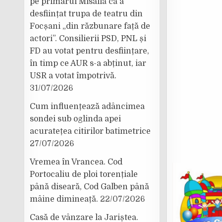
pe primarul Misăilă că a
desființat trupa de teatru din
Focșani „din răzbunare față de
actori”. Consilierii PSD, PNL și
FD au votat pentru desființare,
în timp ce AUR s-a abținut, iar
USR a votat împotrivă.
31/07/2026
Cum influențează adâncimea
sondei sub oglinda apei
acuratețea citirilor batimetrice
27/07/2026
Vremea în Vrancea. Cod
Portocaliu de ploi torențiale
până diseară, Cod Galben până
mâine dimineață.
22/07/2026
Casă de vânzare la Jariștea.