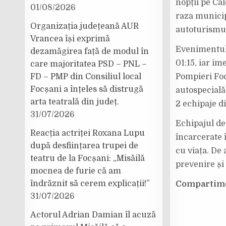
nopții pe Ca
01/08/2026
raza municip
Organizația județeană AUR
autoturismul 
Vrancea își exprimă
Evenimentul 
dezamăgirea față de modul în
01:15, iar i
care majoritatea PSD – PNL –
FD – PMP din Consiliul local
Pompieri Foc
Focșani a înțeles să distrugă
autospecială 
arta teatrală din județ.
2 echipaje d
31/07/2026
Echipajul de
Reacția actriței Roxana Lupu
încarcerate 
după desființarea trupei de
cu viața. De
teatru de la Focșani: „Misăilă
prevenire și 
mocnea de furie că am
îndrăznit să cerem explicații!”
Compartimen
31/07/2026
Actorul Adrian Damian îl acuză