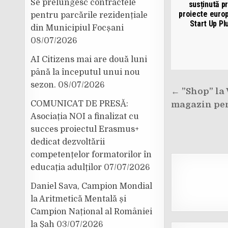
Se prelungesc contractele
susținută pr
proiecte euro
pentru parcările rezidențiale
Start Up Pl
din Municipiul Focșani
08/07/2026
AI Citizens mai are două luni
până la începutul unui nou
sezon.
08/07/2026
Navigar
← ”Shop” la
în
COMUNICAT DE PRESĂ:
magazin pen
articole
Asociația NOI a finalizat cu
succes proiectul Erasmus+
dedicat dezvoltării
competențelor formatorilor în
educația adulților
07/07/2026
Daniel Sava, Campion Mondial
la Aritmetică Mentală și
Campion Național al României
la Șah
03/07/2026