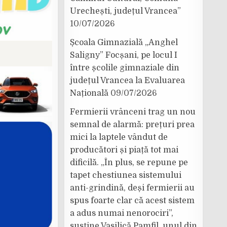
Urechești, județul Vrancea”
10/07/2026
Școala Gimnazială „Anghel
Saligny” Focșani, pe locul I
între școlile gimnaziale din
județul Vrancea la Evaluarea
Națională
09/07/2026
Fermierii vrânceni trag un nou
semnal de alarmă: prețuri prea
mici la laptele vândut de
producători și piață tot mai
dificilă. „În plus, se repune pe
tapet chestiunea sistemului
anti-grindină, deși fermierii au
spus foarte clar că acest sistem
a adus numai nenorociri”,
susține Vasilică Pamfil, unul din