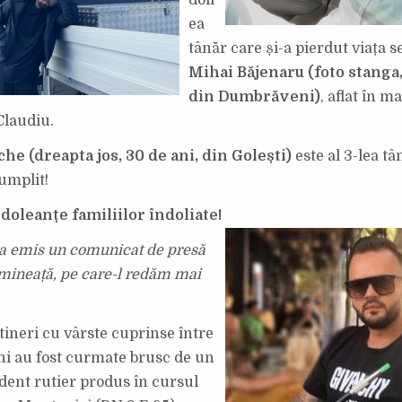
doil
ea
tânăr care și-a pierdut viața 
Mihai Băjenaru (foto stanga,
din Dumbrăveni)
, aflat în m
Claudiu.
he (dreapta jos, 30 de ani, din Golești)
este al 3-lea tâ
umplit!
doleanțe familiilor îndoliate!
a emis un comunicat de presă
imineață, pe care-l redăm mai
i tineri cu vârste cuprinse între
ani au fost curmate brusc de un
dent rutier produs în cursul