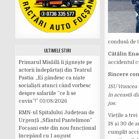
condusă de 
ULTIMELE ȘTIRI
Cătălin Enac
Primarul Misăilă îi jignește pe
accidentul c
actorii îndepărtați din Teatrul
Sincere con
Pastia: „Ei gândesc ca niște
socialiști atunci când vorbesc
ISU Vrancea 
despre salariile ”ce li se
în această d
cuvin”!”
01/08/2026
jos:
RMN-ul Spitalului Județean de
Viețile a tre
Urgență „Sfântul Pantelimon”
18 și 30 de 
Focșani este din nou funcțional
cumplit acci
începând cu 1 august