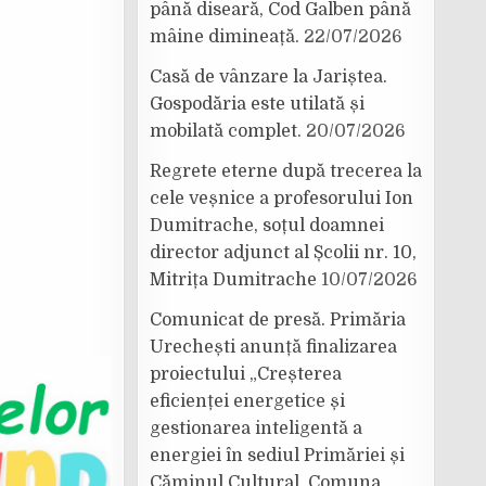
până diseară, Cod Galben până
mâine dimineață.
22/07/2026
Casă de vânzare la Jariștea.
Gospodăria este utilată și
mobilată complet.
20/07/2026
Regrete eterne după trecerea la
cele veșnice a profesorului Ion
Dumitrache, soțul doamnei
director adjunct al Școlii nr. 10,
Mitrița Dumitrache
10/07/2026
Comunicat de presă. Primăria
Urechești anunță finalizarea
proiectului „Creșterea
eficienței energetice și
gestionarea inteligentă a
energiei în sediul Primăriei și
Căminul Cultural, Comuna