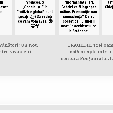
in
Vrancea. :)
înmormântată ieri,
asf
pene:
„Specialiștii” în
Gabriel va fi îngropat
Chioj
us
încălzire globală sunt
mâine. Premoniție sau
șocați. :)))) Să vedeți
coincidență? Ce au
ce vară vom avea! 🤓
postat pe FB tinerii
🤣🤓
morți în accidentul de
la Străoane.
e
 Vânători! Un nou
TRAGEDIE: Trei oam
tru vrânceni.
astă-noapte într-u
centura Focșaniului, 