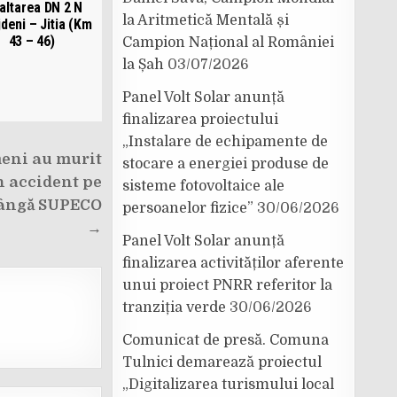
altarea DN 2 N
la Aritmetică Mentală și
deni – Jitia (Km
43 – 46)
Campion Național al României
la Șah
03/07/2026
Panel Volt Solar anunță
finalizarea proiectului
„Instalare de echipamente de
eni au murit
stocare a energiei produse de
n accident pe
sisteme fotovoltaice ale
lângă SUPECO
persoanelor fizice”
30/06/2026
→
Panel Volt Solar anunță
finalizarea activităților aferente
unui proiect PNRR referitor la
tranziția verde
30/06/2026
Comunicat de presă. Comuna
Tulnici demarează proiectul
„Digitalizarea turismului local