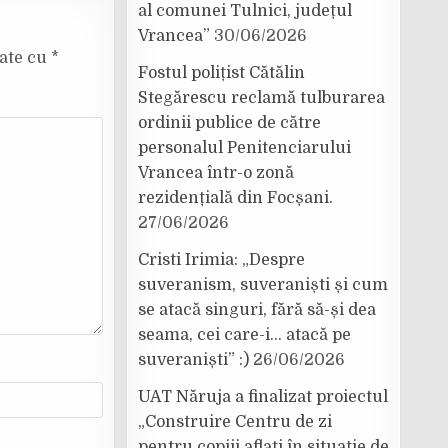
al comunei Tulnici, județul
Vrancea”
30/06/2026
cate cu
*
Fostul polițist Cătălin
Stegărescu reclamă tulburarea
ordinii publice de către
personalul Penitenciarului
Vrancea într-o zonă
rezidențială din Focșani.
27/06/2026
Cristi Irimia: „Despre
suveranism, suveraniști și cum
se atacă singuri, fără să-și dea
seama, cei care-i… atacă pe
suveraniști” :)
26/06/2026
UAT Năruja a finalizat proiectul
„Construire Centru de zi
pentru copiii aflați în situație de