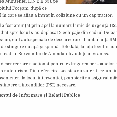
lea Munteniei (DN 2 E 85), pe
iului Focșani, după ce
în care se aflau a intrat în coliziune cu un cap tractor.
a fost anunțat prin apel la numărul unic de urgență 112, 
mediat spre locul s-au deplasat 3 echipaje din cadrul Deta
șani, cu 1 autospecială de descarcerare, 1 ambulanță SM
de stingere cu apă și spumă. Totodată, la fața locului au 
in cadrul Serviciului de Ambulanță Județean Vrancea.
 descarcerare a acționat pentru extragerea persoanelor
în autoturism. Din nefericire, acestea au suferit leziuni 
 asemenea, la locul intervenției, pompierii au asigurat mă
stingere a incendiilor (PSI) necesare.
tul de Informare şi Relaţii Publice