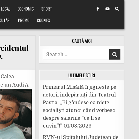
LOCAL
ECONOMIC
SPORT
CUTĂRI
PROMO
COOKIES
CAUTĂ AICI
ccidentul
Search
.
for:
ULTIMELE ȘTIRI
 Calea
ce un Audi A
Primarul Misăilă îi jignește pe
actorii îndepărtați din Teatrul
Pastia: „Ei gândesc ca niște
socialiști atunci când vorbesc
despre salariile ”ce li se
cuvin”!”
01/08/2026
RMN-ul Spitalului Județean de