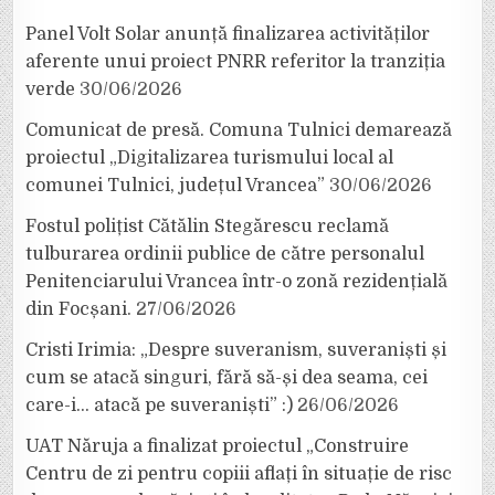
Panel Volt Solar anunță finalizarea activităților
aferente unui proiect PNRR referitor la tranziția
verde
30/06/2026
Comunicat de presă. Comuna Tulnici demarează
proiectul „Digitalizarea turismului local al
comunei Tulnici, județul Vrancea”
30/06/2026
Fostul polițist Cătălin Stegărescu reclamă
tulburarea ordinii publice de către personalul
Penitenciarului Vrancea într-o zonă rezidențială
din Focșani.
27/06/2026
Cristi Irimia: „Despre suveranism, suveraniști și
cum se atacă singuri, fără să-și dea seama, cei
care-i… atacă pe suveraniști” :)
26/06/2026
UAT Năruja a finalizat proiectul „Construire
Centru de zi pentru copiii aflați în situație de risc