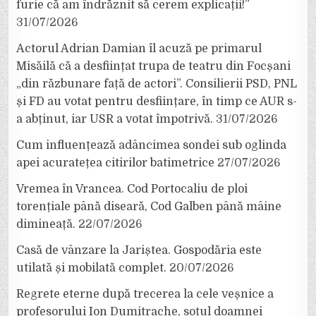
furie că am îndrăznit să cerem explicații!”
31/07/2026
Actorul Adrian Damian îl acuză pe primarul
Misăilă că a desființat trupa de teatru din Focșani
„din răzbunare față de actori”. Consilierii PSD, PNL
și FD au votat pentru desființare, în timp ce AUR s-
a abținut, iar USR a votat împotrivă.
31/07/2026
Cum influențează adâncimea sondei sub oglinda
apei acuratețea citirilor batimetrice
27/07/2026
Vremea în Vrancea. Cod Portocaliu de ploi
torențiale până diseară, Cod Galben până mâine
dimineață.
22/07/2026
Casă de vânzare la Jariștea. Gospodăria este
utilată și mobilată complet.
20/07/2026
Regrete eterne după trecerea la cele veșnice a
profesorului Ion Dumitrache, soțul doamnei