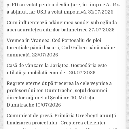
și FD au votat pentru desființare, în timp ce AUR s-
a abținut, iar USR a votat împotrivă.
31/07/2026
Cum influențează adâncimea sondei sub oglinda
apei acuratețea citirilor batimetrice
27/07/2026
Vremea în Vrancea. Cod Portocaliu de ploi
torențiale până diseară, Cod Galben până mâine
dimineață.
22/07/2026
Casă de vânzare la Jariștea. Gospodăria este
utilată și mobilată complet.
20/07/2026
Regrete eterne după trecerea la cele veșnice a
profesorului Ion Dumitrache, soțul doamnei
director adjunct al Școlii nr. 10, Mitrița
Dumitrache
10/07/2026
Comunicat de presă. Primăria Urechești anunță
finalizarea proiectului „Creșterea eficienței