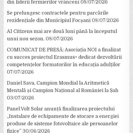
din liderii fermierilor vrânceni
08/07/2026
Se prelungesc contractele pentru parcările
rezidențiale din Municipiul Focșani
08/07/2026
AI Citizens mai are două luni până la începutul
unui nou sezon.
08/07/2026
COMUNICAT DE PRESĂ: Asociația NOI a finalizat
cu succes proiectul Erasmus+ dedicat dezvoltării
competențelor formatorilor în educația adulților
07/07/2026
Daniel Sava, Campion Mondial la Aritmetică
Mentală și Campion Național al României la Șah
03/07/2026
Panel Volt Solar anunță finalizarea proiectului
„Instalare de echipamente de stocare a energiei
produse de sisteme fotovoltaice ale persoanelor
fizice”
30/06/2026