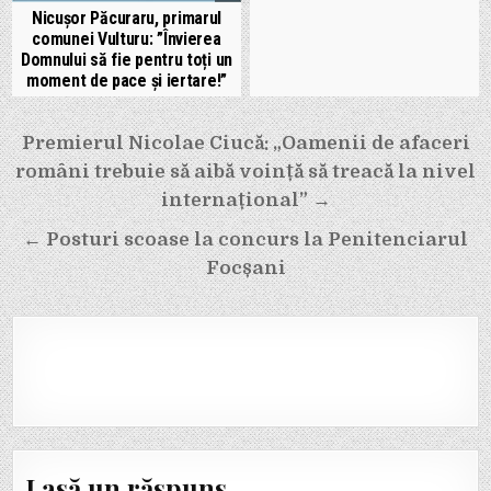
Nicușor Păcuraru, primarul
comunei Vulturu: ”Învierea
Domnului să fie pentru toți un
moment de pace și iertare!”
Navigare
Premierul Nicolae Ciucă: „Oamenii de afaceri
în
români trebuie să aibă voință să treacă la nivel
articole
internațional” →
← Posturi scoase la concurs la Penitenciarul
Focșani
Lasă un răspuns