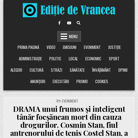
Skip
to
content
MENU
PRIMA PAGINĂ
VIDEO
EMISIUNI
EVENIMENT
JUSTIȚIE
ADMINISTRAȚIE
POLITIC
LOCAL
ECONOMIC
SPORT
ALEGERI
CULTURĂ
STRĂZI
SĂNĂTATE
ÎNVĂȚĂMÂNT
OPINII
ANUNȚURI
EXECUTĂRI
PROMO
COOKIES
POSTED
EVENIMENT
IN
DRAMA unui frumos și inteligent
tânăr focșănean mort din cauza
drogurilor. Cosmin Stan, fiul
antrenorului de tenis Costel Stan, a