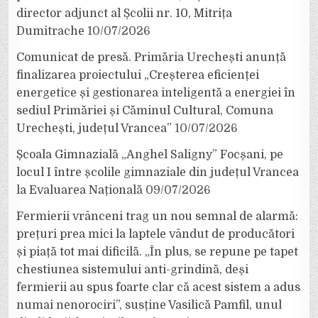
director adjunct al Școlii nr. 10, Mitrița
Dumitrache
10/07/2026
Comunicat de presă. Primăria Urechești anunță
finalizarea proiectului „Creșterea eficienței
energetice și gestionarea inteligentă a energiei în
sediul Primăriei și Căminul Cultural, Comuna
Urechești, județul Vrancea”
10/07/2026
Școala Gimnazială „Anghel Saligny” Focșani, pe
locul I între școlile gimnaziale din județul Vrancea
la Evaluarea Națională
09/07/2026
Fermierii vrânceni trag un nou semnal de alarmă:
prețuri prea mici la laptele vândut de producători
și piață tot mai dificilă. „În plus, se repune pe tapet
chestiunea sistemului anti-grindină, deși
fermierii au spus foarte clar că acest sistem a adus
numai nenorociri”, susține Vasilică Pamfil, unul