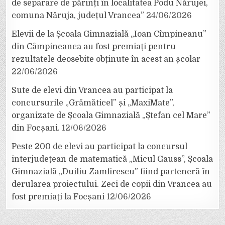
de separare de părinți în localitatea Podu Nărujei,
comuna Năruja, județul Vrancea”
24/06/2026
Elevii de la Școala Gimnazială „Ioan Cîmpineanu”
din Câmpineanca au fost premiați pentru
rezultatele deosebite obținute în acest an școlar
22/06/2026
Sute de elevi din Vrancea au participat la
concursurile „Grămăticel” și „MaxiMate”,
organizate de Școala Gimnazială „Ștefan cel Mare”
din Focșani.
12/06/2026
Peste 200 de elevi au participat la concursul
interjudețean de matematică „Micul Gauss”, Școala
Gimnazială „Duiliu Zamfirescu” fiind parteneră în
derularea proiectului. Zeci de copii din Vrancea au
fost premiați la Focșani
12/06/2026