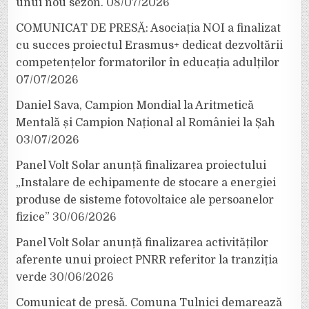
unui nou sezon.
08/07/2026
COMUNICAT DE PRESĂ: Asociația NOI a finalizat
cu succes proiectul Erasmus+ dedicat dezvoltării
competențelor formatorilor în educația adulților
07/07/2026
Daniel Sava, Campion Mondial la Aritmetică
Mentală și Campion Național al României la Șah
03/07/2026
Panel Volt Solar anunță finalizarea proiectului
„Instalare de echipamente de stocare a energiei
produse de sisteme fotovoltaice ale persoanelor
fizice”
30/06/2026
Panel Volt Solar anunță finalizarea activităților
aferente unui proiect PNRR referitor la tranziția
verde
30/06/2026
Comunicat de presă. Comuna Tulnici demarează