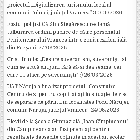
proiectul „Digitalizarea turismului local al
comunei Tulnici, județul Vrancea”
30/06/2026
Fostul polițist Cătălin Stegărescu reclamă
tulburarea ordinii publice de către personalul
Penitenciarului Vrancea într-o zonă rezidențială
din Focșani.
27/06/2026
Cristi Irimia: „Despre suveranism, suveraniști și
cum se atacă singuri, fără să-și dea seama, cei
care-i… atacă pe suveraniști” :)
26/06/2026
UAT Năruja a finalizat proiectul „Construire
Centru de zi pentru copiii aflați în situație de risc
de separare de părinți în localitatea Podu Nărujei,
comuna Năruja, județul Vrancea”
24/06/2026
Elevii de la Școala Gimnazială „Ioan Cîmpineanu”
din Câmpineanca au fost premiați pentru
rezultatele deosebite obținute în acest an școlar