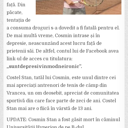
față. Din
păcate,
tentația de
a consuma droguri s-a dovedit a fi fatală pentru el.
De mai multă vreme, Cosmin intrase și în
depresie, neascunzând acest lucru față de
prietenii săi. De altfel, contul lui de Facebook avea
link-ul de acces cu titulatura:
„suntdepresivinmodneironic”.
Costel Stan, tatăl lui Cosmin, este unul dintre cei
mai apreciați antrenori de tenis de câmp din
Vrancea, un om deosebit, apreciat de comunitatea
sportivă din care face parte de zeci de ani. Costel
Stan mai are o fiică în vârstă de 13 ani.
UPDATE: Cosmin Stan a fost găsit mort în căminul
Universității Hyperion de pe B-dul