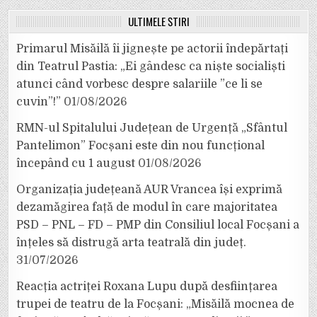
ULTIMELE ȘTIRI
Primarul Misăilă îi jignește pe actorii îndepărtați
din Teatrul Pastia: „Ei gândesc ca niște socialiști
atunci când vorbesc despre salariile ”ce li se
cuvin”!”
01/08/2026
RMN-ul Spitalului Județean de Urgență „Sfântul
Pantelimon” Focșani este din nou funcțional
începând cu 1 august
01/08/2026
Organizația județeană AUR Vrancea își exprimă
dezamăgirea față de modul în care majoritatea
PSD – PNL – FD – PMP din Consiliul local Focșani a
înțeles să distrugă arta teatrală din județ.
31/07/2026
Reacția actriței Roxana Lupu după desființarea
trupei de teatru de la Focșani: „Misăilă mocnea de