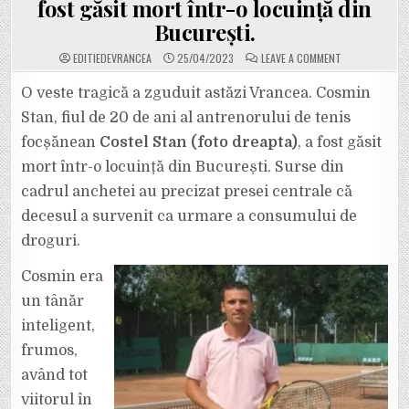
fost găsit mort într-o locuință din
București.
ON
EDITIEDEVRANCEA
25/04/2023
LEAVE A COMMENT
DRAMA
UNUI
FRUMOS
O veste tragică a zguduit astăzi Vrancea. Cosmin
ȘI
INTELIGENT
Stan, fiul de 20 de ani al antrenorului de tenis
TÂNĂR
FOCȘĂNEAN
focșănean
Costel Stan (foto dreapta)
, a fost găsit
MORT
DIN
mort într-o locuință din București. Surse din
CAUZA
DROGURILOR.
COSMIN
cadrul anchetei au precizat presei centrale că
STAN,
FIUL
decesul a survenit ca urmare a consumului de
ANTRENORULUI
DE
droguri.
TENIS
COSTEL
STAN,
Cosmin era
A
FOST
GĂSIT
un tânăr
MORT
ÎNTR-
inteligent,
O
LOCUINȚĂ
frumos,
DIN
BUCUREȘTI.
având tot
viitorul în