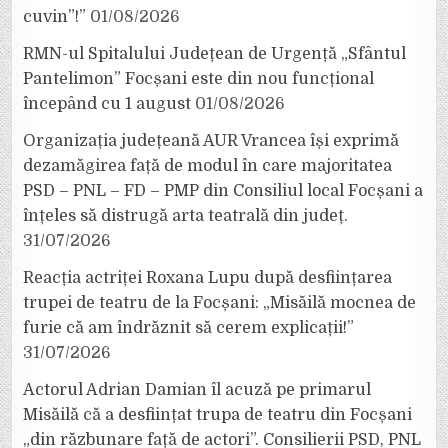
cuvin”!”
01/08/2026
RMN-ul Spitalului Județean de Urgență „Sfântul
Pantelimon” Focșani este din nou funcțional
începând cu 1 august
01/08/2026
Organizația județeană AUR Vrancea își exprimă
dezamăgirea față de modul în care majoritatea
PSD – PNL – FD – PMP din Consiliul local Focșani a
înțeles să distrugă arta teatrală din județ.
31/07/2026
Reacția actriței Roxana Lupu după desființarea
trupei de teatru de la Focșani: „Misăilă mocnea de
furie că am îndrăznit să cerem explicații!”
31/07/2026
Actorul Adrian Damian îl acuză pe primarul
Misăilă că a desființat trupa de teatru din Focșani
„din răzbunare față de actori”. Consilierii PSD, PNL