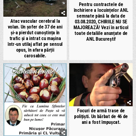
Pentru contractele de
închiriere a locuințelor ANL
semnate până la data de
Atac vascular cerebral la
03.08.2020, CHIRIILE NU SE
volan. Un șofer de 37 de ani
MAJOREAZĂ! Vezi în articol
și-a pierdut cunoștința în
toate detaliile anunțate de
trafic și a intrat cu mașina
ANL București!
într-un utilaj aflat pe sensul
opus, în afara părții
carosabile.
Focuri de armă trase de
polițiști. Un bărbat de 46 de
ani a fost împușcat.