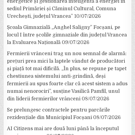
energetice și gestionarea inteligentă a energiei în
sediul Primăriei și Căminul Cultural, Comuna
Urechești, județul Vrancea”
10/07/2026
Școala Gimnazială „Anghel Saligny” Focșani, pe
locul I între școlile gimnaziale din județul Vrancea
la Evaluarea Națională
09/07/2026
Fermierii vrânceni trag un nou semnal de alarmă:
prețuri prea mici la laptele vândut de producători
și piață tot mai dificilă. „În plus, se repune pe tapet
chestiunea sistemului anti-grindină, deși
fermierii au spus foarte clar că acest sistem a adus
numai nenorociri”, susține Vasilică Pamfil, unul
din liderii fermierilor vrânceni
08/07/2026
Se prelungesc contractele pentru parcările
rezidențiale din Municipiul Focșani
08/07/2026
AI Citizens mai are două luni până la începutul