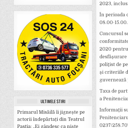
2023, inclus
În perioada d
08.00-15.00.
Concursul se
conformitate
2020 pentru
desfăşurare 
poliţist de p
şi criteriil
guvernează p
Taxa de parti
a Penitencia
ULTIMELE ȘTIRI
Informaţii s
Primarul Misăilă îi jignește pe
Penitenciarul
actorii îndepărtați din Teatrul
0237/258.707,
Pastia: „Ei gândesc ca niște