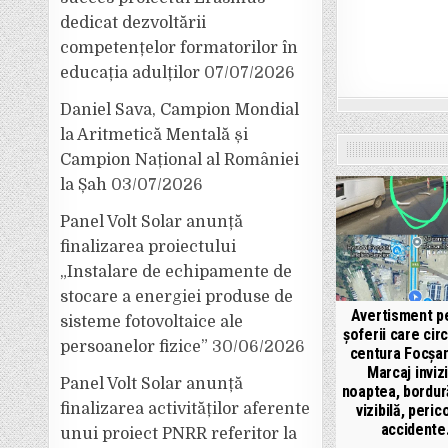
dedicat dezvoltării
competențelor formatorilor în
educația adulților
07/07/2026
Daniel Sava, Campion Mondial
la Aritmetică Mentală și
Campion Național al României
la Șah
03/07/2026
Panel Volt Solar anunță
finalizarea proiectului
„Instalare de echipamente de
stocare a energiei produse de
Avertisment p
sisteme fotovoltaice ale
șoferii care cir
persoanelor fizice”
30/06/2026
centura Focșani
Marcaj invizi
Panel Volt Solar anunță
noaptea, bordur
finalizarea activităților aferente
vizibilă, peric
accidente
unui proiect PNRR referitor la