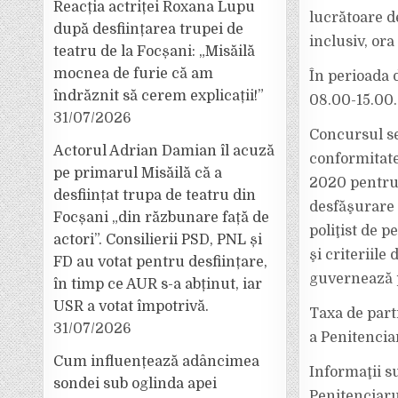
Reacția actriței Roxana Lupu
lucrătoare de
după desființarea trupei de
inclusiv, ora
teatru de la Focșani: „Misăilă
mocnea de furie că am
În perioada d
îndrăznit să cerem explicații!”
08.00-15.00.
31/07/2026
Concursul se
Actorul Adrian Damian îl acuză
conformitate
pe primarul Misăilă că a
2020 pentru
desființat trupa de teatru din
desfăşurare 
Focșani „din răzbunare față de
poliţist de p
actori”. Consilierii PSD, PNL și
şi criteriil
FD au votat pentru desființare,
guvernează p
în timp ce AUR s-a abținut, iar
USR a votat împotrivă.
Taxa de parti
31/07/2026
a Penitencia
Cum influențează adâncimea
Informaţii s
sondei sub oglinda apei
Penitenciarul