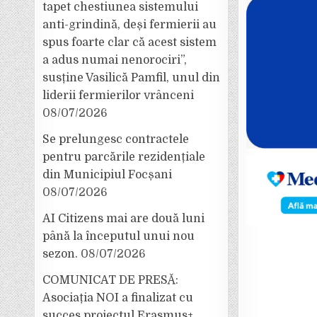
tapet chestiunea sistemului
anti-grindină, deși fermierii au
spus foarte clar că acest sistem
a adus numai nenorociri”,
susține Vasilică Pamfil, unul din
liderii fermierilor vrânceni
08/07/2026
Se prelungesc contractele
pentru parcările rezidențiale
din Municipiul Focșani
08/07/2026
AI Citizens mai are două luni
până la începutul unui nou
sezon.
08/07/2026
COMUNICAT DE PRESĂ:
Asociația NOI a finalizat cu
succes proiectul Erasmus+