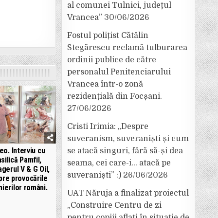
al comunei Tulnici, județul
Vrancea”
30/06/2026
Fostul polițist Cătălin
Stegărescu reclamă tulburarea
ordinii publice de către
personalul Penitenciarului
Vrancea într-o zonă
rezidențială din Focșani.
27/06/2026
Cristi Irimia: „Despre
suveranism, suveraniști și cum
eo. Interviu cu
se atacă singuri, fără să-și dea
silică Pamfil,
seama, cei care-i… atacă pe
gerul V & G Oil,
suveraniști” :)
26/06/2026
pre provocările
ierilor români.
UAT Năruja a finalizat proiectul
„Construire Centru de zi
pentru copiii aflați în situație de