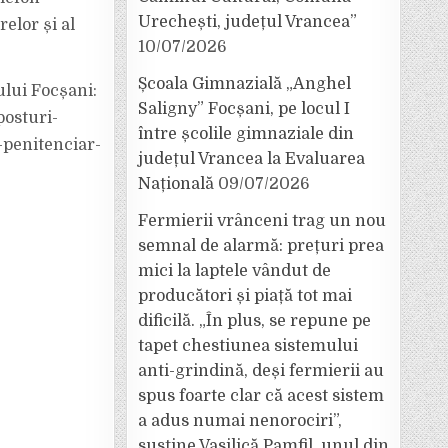
Urechești, județul Vrancea”
elor și al
10/07/2026
Școala Gimnazială „Anghel
ului Focșani:
Saligny” Focșani, pe locul I
posturi-
între școlile gimnaziale din
-penitenciar-
județul Vrancea la Evaluarea
Națională
09/07/2026
Fermierii vrânceni trag un nou
semnal de alarmă: prețuri prea
mici la laptele vândut de
producători și piață tot mai
dificilă. „În plus, se repune pe
tapet chestiunea sistemului
anti-grindină, deși fermierii au
spus foarte clar că acest sistem
a adus numai nenorociri”,
susține Vasilică Pamfil, unul din