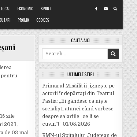
LOCAL
ECONOMIC
SPORT
CUTĂRI
PROMO
COOKIES
CAUTĂ AICI
cșani
Search
for:
derea
ULTIMELE ȘTIRI
, pentru
L
Primarul Misăilă îi jignește pe
actorii îndepărtați din Teatrul
Pastia: „Ei gândesc ca niște
socialiști atunci când vorbesc
15 zile
despre salariile ”ce li se
cuvin”!”
01/08/2026
ai 2023,
ata de 03 mai
RMN-ul Spitalului Județean de