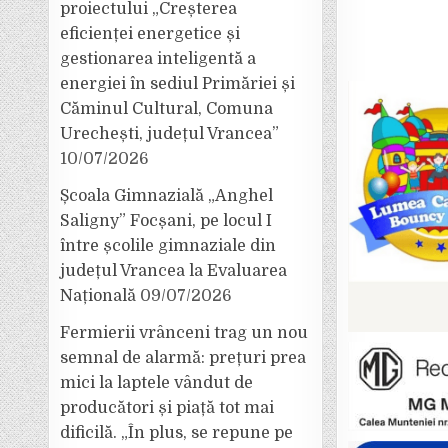
proiectului „Creșterea
eficienței energetice și
gestionarea inteligentă a
energiei în sediul Primăriei și
Căminul Cultural, Comuna
Urechești, județul Vrancea”
10/07/2026
Școala Gimnazială „Anghel
Saligny” Focșani, pe locul I
între școlile gimnaziale din
județul Vrancea la Evaluarea
Națională
09/07/2026
Fermierii vrânceni trag un nou
semnal de alarmă: prețuri prea
mici la laptele vândut de
producători și piață tot mai
dificilă. „În plus, se repune pe