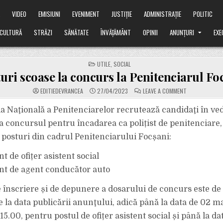
Ă
VIDEO
EMISIUNI
EVENIMENT
JUSTIȚIE
ADMINISTRAȚIE
POLITIC
CULTURĂ
STRĂZI
SĂNĂTATE
ÎNVĂȚĂMÂNT
OPINII
ANUNȚURI
EXE
POSTED
UTILE
,
SOCIAL
IN
uri scoase la concurs la Penitenciarul Fo
ON
EDITIEDEVRANCEA
27/04/2023
LEAVE A COMMENT
POSTURI
SCOASE
LA
a Naţională a Penitenciarelor recrutează candidaţi în ve
CONCURS
LA
 la concursul pentru încadarea ca polițist de penitenciare
PENITENCIARU
FOCȘANI
posturi din cadrul Penitenciarului Focșani:
nt de ofițer asistent social
ant de agent conducător auto
înscriere și de depunere a dosarului de concurs este de 
e la data publicării anunţului, adică până la data de 02 m
 15.00, pentru postul de ofițer asistent social și până la d