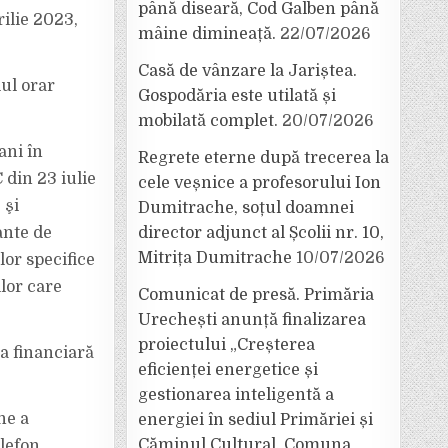
până diseară, Cod Galben până
rilie 2023,
mâine dimineață.
22/07/2026
Casă de vânzare la Jariștea.
lul orar
Gospodăria este utilată și
mobilată complet.
20/07/2026
ani în
Regrete eterne după trecerea la
 din 23 iulie
cele veșnice a profesorului Ion
 şi
Dumitrache, soțul doamnei
ante de
director adjunct al Școlii nr. 10,
Mitrița Dumitrache
10/07/2026
lor specifice
lor care
Comunicat de presă. Primăria
Urechești anunță finalizarea
proiectului „Creșterea
ra financiară
eficienței energetice și
gestionarea inteligentă a
ne a
energiei în sediul Primăriei și
Căminul Cultural, Comuna
elefon