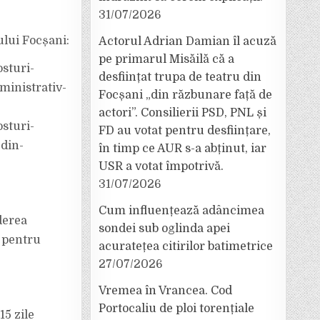
31/07/2026
ului Focșani:
Actorul Adrian Damian îl acuză
pe primarul Misăilă că a
sturi-
desființat trupa de teatru din
ministrativ-
Focșani „din răzbunare față de
actori”. Consilierii PSD, PNL și
sturi-
FD au votat pentru desființare,
-din-
în timp ce AUR s-a abținut, iar
USR a votat împotrivă.
31/07/2026
Cum influențează adâncimea
derea
sondei sub oglinda apei
, pentru
acuratețea citirilor batimetrice
27/07/2026
Vremea în Vrancea. Cod
Portocaliu de ploi torențiale
15 zile