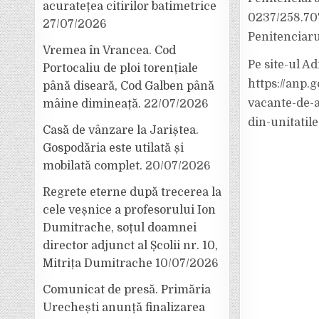
acuratețea citirilor batimetrice
0237/258.707,
27/07/2026
Penitenciaru
Vremea în Vrancea. Cod
Pe site-ul Ad
Portocaliu de ploi torențiale
https://anp.
până diseară, Cod Galben până
vacante-de-a
mâine dimineață.
22/07/2026
din-unitatil
Casă de vânzare la Jariștea.
Gospodăria este utilată și
mobilată complet.
20/07/2026
Regrete eterne după trecerea la
cele veșnice a profesorului Ion
Dumitrache, soțul doamnei
director adjunct al Școlii nr. 10,
Mitrița Dumitrache
10/07/2026
Comunicat de presă. Primăria
Urechești anunță finalizarea