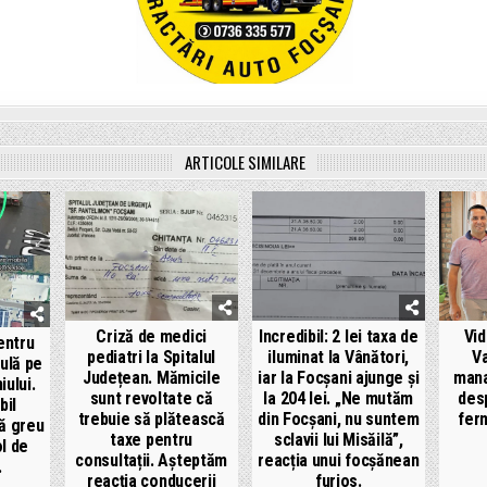
ARTICOLE SIMILARE
Criză de medici
Incredibil: 2 lei taxa de
Vid
entru
pediatri la Spitalul
iluminat la Vânători,
Va
culă pe
Județean. Mămicile
iar la Focșani ajunge și
mana
ului.
sunt revoltate că
la 204 lei. „Ne mutăm
des
bil
trebuie să plătească
din Focșani, nu suntem
ferm
ă greu
taxe pentru
sclavii lui Misăilă”,
ol de
consultații. Așteptăm
reacția unui focșănean
.
reacția conducerii
furios.