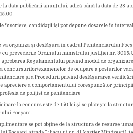
 la data publicării anunţului, adică până la data de 28 ap
 15.00.
e înscriere, candidații își pot depune dosarele în interva
 va organiza şi desfăşura în cadrul Penitenciarului Focș
 cu prevederile Ordinului ministrului justiției nr. 3065/C
 aprobarea Regulamentului privind modul de organizare
a concursurilor/examenelor de ocupare a posturilor vac
enitenciare şi a Procedurii privind desfăşurarea verificări
e de apreciere a comportamentului corespunzător principii
rofesia de poliţist de penitenciare.
cipare la concurs este de 150 lei şi se plăteşte la structu
rului Focșani.
uplimentare se pot obţine de la structura de resurse uma
ui Focșani, strada Liliacului nr. 41 (cartier Mîndrești), t