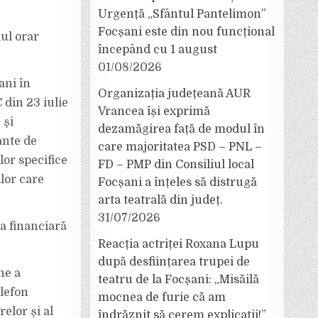
Urgență „Sfântul Pantelimon”
Focșani este din nou funcțional
lul orar
începând cu 1 august
01/08/2026
ani în
Organizația județeană AUR
 din 23 iulie
Vrancea își exprimă
 şi
dezamăgirea față de modul în
ante de
care majoritatea PSD – PNL –
lor specifice
FD – PMP din Consiliul local
lor care
Focșani a înțeles să distrugă
arta teatrală din județ.
31/07/2026
ra financiară
Reacția actriței Roxana Lupu
după desființarea trupei de
ne a
teatru de la Focșani: „Misăilă
elefon
mocnea de furie că am
elor și al
îndrăznit să cerem explicații!”