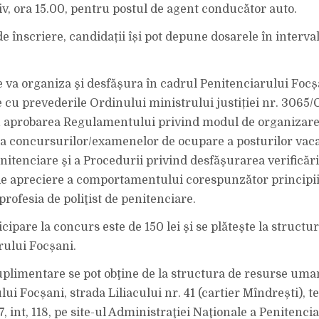
iv, ora 15.00, pentru postul de agent conducător auto.
e înscriere, candidații își pot depune dosarele în interva
 va organiza şi desfăşura în cadrul Penitenciarului Focș
 cu prevederile Ordinului ministrului justiției nr. 3065/C
 aprobarea Regulamentului privind modul de organizare
a concursurilor/examenelor de ocupare a posturilor vac
enitenciare şi a Procedurii privind desfăşurarea verificări
e de apreciere a comportamentului corespunzător principii
rofesia de poliţist de penitenciare.
cipare la concurs este de 150 lei şi se plăteşte la structu
rului Focșani.
uplimentare se pot obţine de la structura de resurse uma
ui Focșani, strada Liliacului nr. 41 (cartier Mîndrești), t
 int, 118, pe site-ul Administraţiei Naţionale a Penitenciar