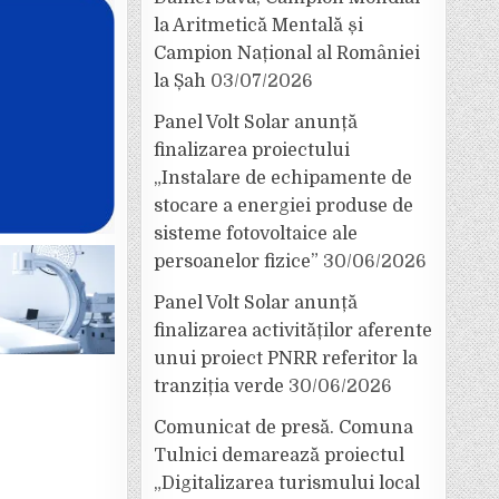
la Aritmetică Mentală și
Campion Național al României
la Șah
03/07/2026
Panel Volt Solar anunță
finalizarea proiectului
„Instalare de echipamente de
stocare a energiei produse de
sisteme fotovoltaice ale
persoanelor fizice”
30/06/2026
Panel Volt Solar anunță
finalizarea activităților aferente
unui proiect PNRR referitor la
tranziția verde
30/06/2026
Comunicat de presă. Comuna
Tulnici demarează proiectul
„Digitalizarea turismului local