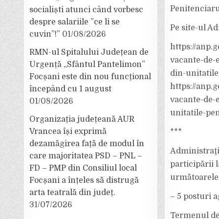
Penitenciaru
socialiști atunci când vorbesc
despre salariile ”ce li se
Pe site-ul Ad
cuvin”!”
01/08/2026
https://anp.
RMN-ul Spitalului Județean de
vacante-de-e
Urgență „Sfântul Pantelimon”
din-unitatil
Focșani este din nou funcțional
https://anp.
începând cu 1 august
vacante-de-e
01/08/2026
unitatile-pe
Organizația județeană AUR
Vrancea își exprimă
***
dezamăgirea față de modul în
Administraţi
care majoritatea PSD – PNL –
participării
FD – PMP din Consiliul local
următoarele 
Focșani a înțeles să distrugă
arta teatrală din județ.
– 5 posturi a
31/07/2026
Termenul de 