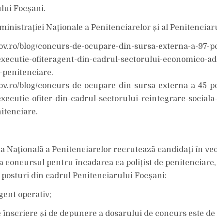
lui Focșani.
ministraţiei Naţionale a Penitenciarelor și al Penitenciar
gov.ro/blog/concurs-de-ocupare-din-sursa-externa-a-97-po
xecutie-ofiteragent-din-cadrul-sectorului-economico-ad
e-penitenciare.
gov.ro/blog/concurs-de-ocupare-din-sursa-externa-a-45-po
xecutie-ofiter-din-cadrul-sectorului-reintegrare-sociala
nitenciare.
a Naţională a Penitenciarelor recrutează candidaţi în ve
 la concursul pentru încadarea ca polițist de penitenciare
posturi din cadrul Penitenciarului Focșani:
gent operativ;
înscriere și de depunere a dosarului de concurs este de 