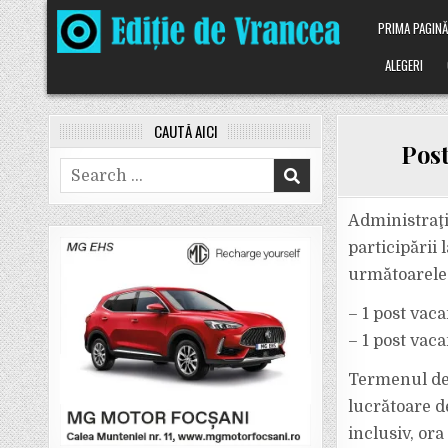
Skip
PRIMA PAGIN
to
content
ALEGERI
CAUTĂ AICI
Post
Search
for:
Administraţi
participării
următoarele 
– 1 post vaca
– 1 post vac
Termenul de 
lucrătoare d
inclusiv, ora