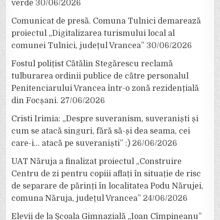
verde
30/06/2026
Comunicat de presă. Comuna Tulnici demarează
proiectul „Digitalizarea turismului local al
comunei Tulnici, județul Vrancea”
30/06/2026
Fostul polițist Cătălin Stegărescu reclamă
tulburarea ordinii publice de către personalul
Penitenciarului Vrancea într-o zonă rezidențială
din Focșani.
27/06/2026
Cristi Irimia: „Despre suveranism, suveraniști și
cum se atacă singuri, fără să-și dea seama, cei
care-i… atacă pe suveraniști” :)
26/06/2026
UAT Năruja a finalizat proiectul „Construire
Centru de zi pentru copiii aflați în situație de risc
de separare de părinți în localitatea Podu Nărujei,
comuna Năruja, județul Vrancea”
24/06/2026
Elevii de la Școala Gimnazială „Ioan Cîmpineanu”