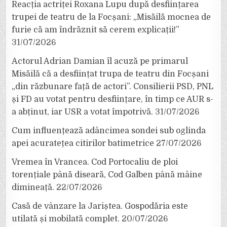
Reacția actriței Roxana Lupu după desființarea
trupei de teatru de la Focșani: „Misăilă mocnea de
furie că am îndrăznit să cerem explicații!”
31/07/2026
Actorul Adrian Damian îl acuză pe primarul
Misăilă că a desființat trupa de teatru din Focșani
„din răzbunare față de actori”. Consilierii PSD, PNL
și FD au votat pentru desființare, în timp ce AUR s-
a abținut, iar USR a votat împotrivă.
31/07/2026
Cum influențează adâncimea sondei sub oglinda
apei acuratețea citirilor batimetrice
27/07/2026
Vremea în Vrancea. Cod Portocaliu de ploi
torențiale până diseară, Cod Galben până mâine
dimineață.
22/07/2026
Casă de vânzare la Jariștea. Gospodăria este
utilată și mobilată complet.
20/07/2026