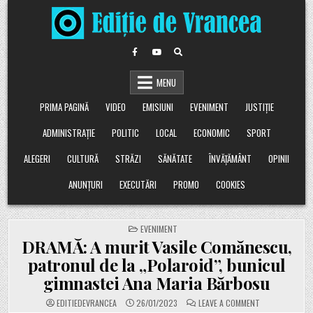
Skip
to
content
MENU
PRIMA PAGINĂ
VIDEO
EMISIUNI
EVENIMENT
JUSTIȚIE
ADMINISTRAȚIE
POLITIC
LOCAL
ECONOMIC
SPORT
ALEGERI
CULTURĂ
STRĂZI
SĂNĂTATE
ÎNVĂȚĂMÂNT
OPINII
ANUNȚURI
EXECUTĂRI
PROMO
COOKIES
POSTED
EVENIMENT
IN
DRAMĂ: A murit Vasile Comănescu,
patronul de la „Polaroid”, bunicul
gimnastei Ana Maria Bărbosu
ON
EDITIEDEVRANCEA
26/01/2023
LEAVE A COMMENT
DRAMĂ: