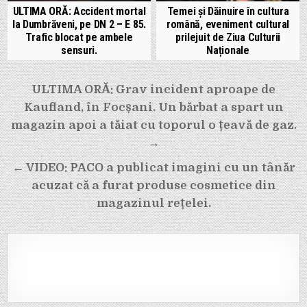
ULTIMA ORĂ: Accident mortal
Temei și Dăinuire în cultura
la Dumbrăveni, pe DN 2 – E 85.
română, eveniment cultural
Trafic blocat pe ambele
prilejuit de Ziua Culturii
sensuri.
Naționale
Navigare
ULTIMA ORĂ: Grav incident aproape de
în
Kaufland, în Focșani. Un bărbat a spart un
articole
magazin apoi a tăiat cu toporul o țeavă de gaz.
→
← VIDEO: PACO a publicat imagini cu un tânăr
acuzat că a furat produse cosmetice din
magazinul rețelei.