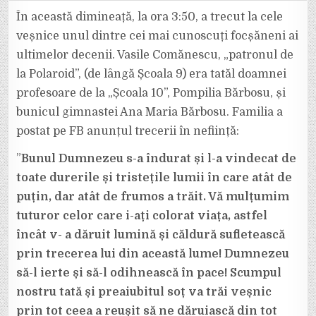
A
MURIT
În această dimineață, la ora 3:50, a trecut la cele
VASILE
COMĂNESCU,
veșnice unul dintre cei mai cunoscuți focșăneni ai
PATRONUL
DE
ultimelor decenii. Vasile Comănescu, „patronul de
LA
„POLAROID”,
la Polaroid”, (de lângă Școala 9) era tatăl doamnei
BUNICUL
GIMNASTEI
ANA
profesoare de la „Școala 10”, Pompilia Bărbosu, și
MARIA
BĂRBOSU
bunicul gimnastei Ana Maria Bărbosu. Familia a
postat pe FB anunțul trecerii în neființă:
”
Bunul Dumnezeu s-a îndurat și l-a vindecat de
toate durerile și tristețile lumii în care atât de
puțin, dar atât de frumos a trăit. Vă mulțumim
tuturor celor care i-ați colorat viața, astfel
încât v- a dăruit lumină și căldură sufletească
prin trecerea lui din această lume! Dumnezeu
să-l ierte și să-l odihnească în pace! Scumpul
nostru tată și preaiubitul soț va trăi veșnic
prin tot ceea a reușit să ne dăruiască din tot