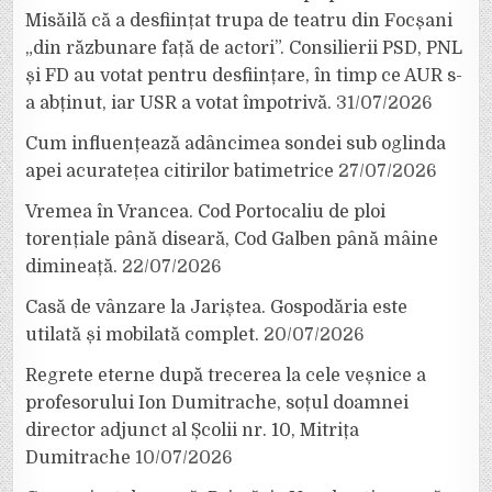
Misăilă că a desființat trupa de teatru din Focșani
„din răzbunare față de actori”. Consilierii PSD, PNL
și FD au votat pentru desființare, în timp ce AUR s-
a abținut, iar USR a votat împotrivă.
31/07/2026
Cum influențează adâncimea sondei sub oglinda
apei acuratețea citirilor batimetrice
27/07/2026
Vremea în Vrancea. Cod Portocaliu de ploi
torențiale până diseară, Cod Galben până mâine
dimineață.
22/07/2026
Casă de vânzare la Jariștea. Gospodăria este
utilată și mobilată complet.
20/07/2026
Regrete eterne după trecerea la cele veșnice a
profesorului Ion Dumitrache, soțul doamnei
director adjunct al Școlii nr. 10, Mitrița
Dumitrache
10/07/2026