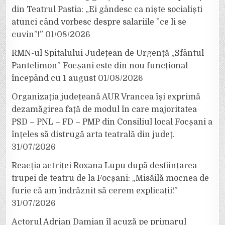
din Teatrul Pastia: „Ei gândesc ca niște socialiști
atunci când vorbesc despre salariile ”ce li se
cuvin”!”
01/08/2026
RMN-ul Spitalului Județean de Urgență „Sfântul
Pantelimon” Focșani este din nou funcțional
începând cu 1 august
01/08/2026
Organizația județeană AUR Vrancea își exprimă
dezamăgirea față de modul în care majoritatea
PSD – PNL – FD – PMP din Consiliul local Focșani a
înțeles să distrugă arta teatrală din județ.
31/07/2026
Reacția actriței Roxana Lupu după desființarea
trupei de teatru de la Focșani: „Misăilă mocnea de
furie că am îndrăznit să cerem explicații!”
31/07/2026
Actorul Adrian Damian îl acuză pe primarul