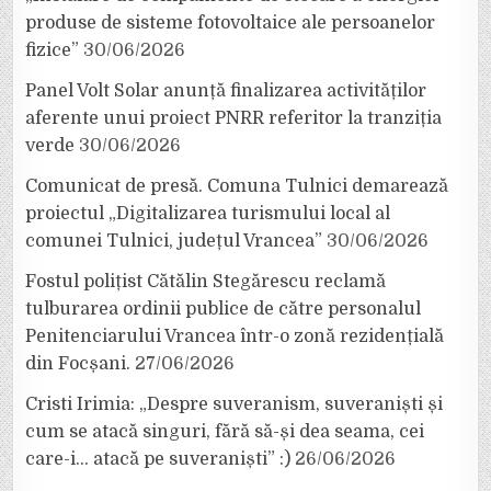
produse de sisteme fotovoltaice ale persoanelor
fizice”
30/06/2026
Panel Volt Solar anunță finalizarea activităților
aferente unui proiect PNRR referitor la tranziția
verde
30/06/2026
Comunicat de presă. Comuna Tulnici demarează
proiectul „Digitalizarea turismului local al
comunei Tulnici, județul Vrancea”
30/06/2026
Fostul polițist Cătălin Stegărescu reclamă
tulburarea ordinii publice de către personalul
Penitenciarului Vrancea într-o zonă rezidențială
din Focșani.
27/06/2026
Cristi Irimia: „Despre suveranism, suveraniști și
cum se atacă singuri, fără să-și dea seama, cei
care-i… atacă pe suveraniști” :)
26/06/2026