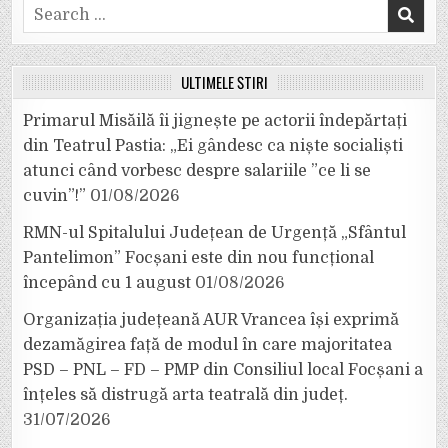
Search
for:
ULTIMELE ȘTIRI
Primarul Misăilă îi jignește pe actorii îndepărtați
din Teatrul Pastia: „Ei gândesc ca niște socialiști
atunci când vorbesc despre salariile ”ce li se
cuvin”!”
01/08/2026
RMN-ul Spitalului Județean de Urgență „Sfântul
Pantelimon” Focșani este din nou funcțional
începând cu 1 august
01/08/2026
Organizația județeană AUR Vrancea își exprimă
dezamăgirea față de modul în care majoritatea
PSD – PNL – FD – PMP din Consiliul local Focșani a
înțeles să distrugă arta teatrală din județ.
31/07/2026