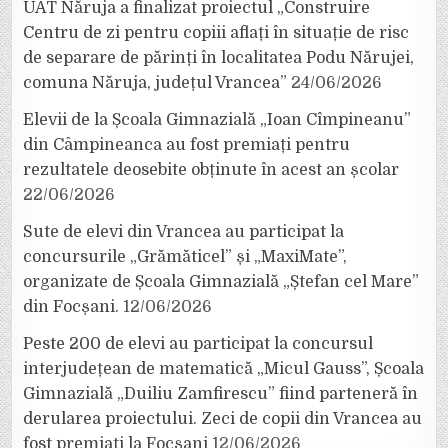
UAT Năruja a finalizat proiectul „Construire
Centru de zi pentru copiii aflați în situație de risc
de separare de părinți în localitatea Podu Nărujei,
comuna Năruja, județul Vrancea”
24/06/2026
Elevii de la Școala Gimnazială „Ioan Cîmpineanu”
din Câmpineanca au fost premiați pentru
rezultatele deosebite obținute în acest an școlar
22/06/2026
Sute de elevi din Vrancea au participat la
concursurile „Grămăticel” și „MaxiMate”,
organizate de Școala Gimnazială „Ștefan cel Mare”
din Focșani.
12/06/2026
Peste 200 de elevi au participat la concursul
interjudețean de matematică „Micul Gauss”, Școala
Gimnazială „Duiliu Zamfirescu” fiind parteneră în
derularea proiectului. Zeci de copii din Vrancea au
fost premiați la Focșani
12/06/2026