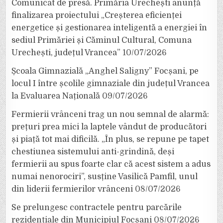
Comunicat de presă. Primăria Urechești anunță
finalizarea proiectului „Creșterea eficienței
energetice și gestionarea inteligentă a energiei în
sediul Primăriei și Căminul Cultural, Comuna
Urechești, județul Vrancea”
10/07/2026
Școala Gimnazială „Anghel Saligny” Focșani, pe
locul I între școlile gimnaziale din județul Vrancea
la Evaluarea Națională
09/07/2026
Fermierii vrânceni trag un nou semnal de alarmă:
prețuri prea mici la laptele vândut de producători
și piață tot mai dificilă. „În plus, se repune pe tapet
chestiunea sistemului anti-grindină, deși
fermierii au spus foarte clar că acest sistem a adus
numai nenorociri”, susține Vasilică Pamfil, unul
din liderii fermierilor vrânceni
08/07/2026
Se prelungesc contractele pentru parcările
rezidențiale din Municipiul Focșani
08/07/2026