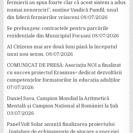
fermierii au spus foarte clar că acest sistem a adus
numai nenorociri”, susține Vasilică Pamfil, unul
din liderii fermierilor vrânceni
08/07/2026
Se prelungesc contractele pentru parcările
rezidențiale din Municipiul Focșani
08/07/2026
AI Citizens mai are două luni până la începutul
unui nou sezon.
08/07/2026
COMUNICAT DE PRESĂ: Asociația NOI a finalizat
cu succes proiectul Erasmus+ dedicat dezvoltării
competențelor formatorilor în educația adulților
07/07/2026
Daniel Sava, Campion Mondial la Aritmetică
Mentală și Campion Național al României la Șah
03/07/2026
Panel Volt Solar anunță finalizarea proiectului
„Instalare de echipamente de stocare a energiei