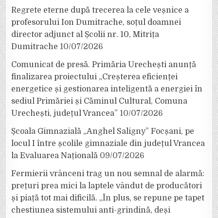
Regrete eterne după trecerea la cele veșnice a
profesorului Ion Dumitrache, soțul doamnei
director adjunct al Școlii nr. 10, Mitrița
Dumitrache
10/07/2026
Comunicat de presă. Primăria Urechești anunță
finalizarea proiectului „Creșterea eficienței
energetice și gestionarea inteligentă a energiei în
sediul Primăriei și Căminul Cultural, Comuna
Urechești, județul Vrancea”
10/07/2026
Școala Gimnazială „Anghel Saligny” Focșani, pe
locul I între școlile gimnaziale din județul Vrancea
la Evaluarea Națională
09/07/2026
Fermierii vrânceni trag un nou semnal de alarmă:
prețuri prea mici la laptele vândut de producători
și piață tot mai dificilă. „În plus, se repune pe tapet
chestiunea sistemului anti-grindină, deși