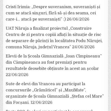
Cristi Irimia: „Despre suveranism, suveraniști și
cum se atacă singuri, fără să-și dea seama, cei
care-i… atacă pe suveraniști” :)
26/06/2026
UAT Năruja a finalizat proiectul „Construire
Centru de zi pentru copiii aflați în situație de risc
de separare de părinți în localitatea Podu Nărujei,
comuna Năruja, județul Vrancea”
24/06/2026
Elevii de la Școala Gimnazială „Ioan Cîmpineanu”
din Câmpineanca au fost premiați pentru
rezultatele deosebite obținute în acest an școlar
22/06/2026
Sute de elevi din Vrancea au participat la
concursurile „Grămăticel” și „MaxiMate”,
organizate de Școala Gimnazială „Ștefan cel Mare”
din Focșani.
12/06/2026