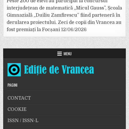
Peste 200 de elevi au participat la concursul
interjudețean de matematică „Micul Gauss”, Școala
Gimnazială „Duiliu Zamfirescu” fiind parteneră în
derularea proiectului. Zeci de copii din Vrancea au
fost premiați la Focșani
12/06/2026
MENU
PAGINI
CONTACT
COOKIE
ISSN / ISSN-L