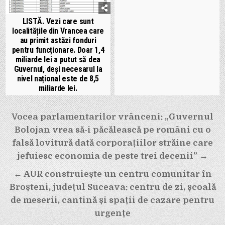
LISTĂ. Vezi care sunt
localitățile din Vrancea care
au primit astăzi fonduri
pentru funcționare. Doar 1,4
miliarde lei a putut să dea
Guvernul, deși necesarul la
nivel național este de 8,5
miliarde lei.
Navigare
Vocea parlamentarilor vrânceni: „Guvernul
în
Bolojan vrea să-i păcălească pe români cu o
articole
falsă lovitură dată corporațiilor străine care
jefuiesc economia de peste trei decenii” →
← AUR construiește un centru comunitar în
Broșteni, județul Suceava: centru de zi, școală
de meserii, cantină și spații de cazare pentru
urgențe