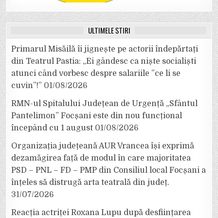
ULTIMELE ȘTIRI
Primarul Misăilă îi jignește pe actorii îndepărtați
din Teatrul Pastia: „Ei gândesc ca niște socialiști
atunci când vorbesc despre salariile ”ce li se
cuvin”!”
01/08/2026
RMN-ul Spitalului Județean de Urgență „Sfântul
Pantelimon” Focșani este din nou funcțional
începând cu 1 august
01/08/2026
Organizația județeană AUR Vrancea își exprimă
dezamăgirea față de modul în care majoritatea
PSD – PNL – FD – PMP din Consiliul local Focșani a
înțeles să distrugă arta teatrală din județ.
31/07/2026
Reacția actriței Roxana Lupu după desființarea