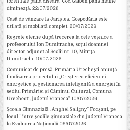
torențiale până diseară, Cod Galben până mâine
dimineață.
22/07/2026
Casă de vânzare la Jariștea. Gospodăria este
utilată și mobilată complet.
20/07/2026
Regrete eterne după trecerea la cele veșnice a
profesorului Ion Dumitrache, soțul doamnei
director adjunct al Școlii nr. 10, Mitrița
Dumitrache
10/07/2026
Comunicat de presă. Primăria Urechești anunță
finalizarea proiectului „Creșterea eficienței
energetice și gestionarea inteligentă a energiei în
sediul Primăriei și Căminul Cultural, Comuna
Urechești, județul Vrancea”
10/07/2026
Școala Gimnazială „Anghel Saligny” Focșani, pe
locul I între școlile gimnaziale din județul Vrancea
la Evaluarea Națională
09/07/2026