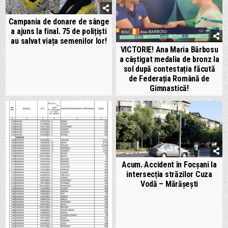
Campania de donare de sânge
a ajuns la final. 75 de polițiști
au salvat viața semenilor lor!
VICTORIE! Ana Maria Bărbosu
a câștigat medalia de bronz la
sol după contestația făcută
de Federația Română de
Gimnastică!
Acum. Accident în Focșani la
intersecția străzilor Cuza
Vodă – Mărășești