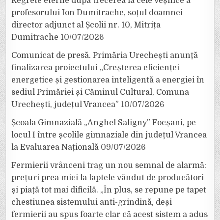
Regrete eterne după trecerea la cele veșnice a
profesorului Ion Dumitrache, soțul doamnei
director adjunct al Școlii nr. 10, Mitrița
Dumitrache
10/07/2026
Comunicat de presă. Primăria Urechești anunță
finalizarea proiectului „Creșterea eficienței
energetice și gestionarea inteligentă a energiei în
sediul Primăriei și Căminul Cultural, Comuna
Urechești, județul Vrancea”
10/07/2026
Școala Gimnazială „Anghel Saligny” Focșani, pe
locul I între școlile gimnaziale din județul Vrancea
la Evaluarea Națională
09/07/2026
Fermierii vrânceni trag un nou semnal de alarmă:
prețuri prea mici la laptele vândut de producători
și piață tot mai dificilă. „În plus, se repune pe tapet
chestiunea sistemului anti-grindină, deși
fermierii au spus foarte clar că acest sistem a adus