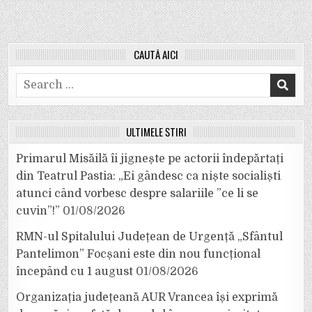
CAUTĂ AICI
Search
for:
ULTIMELE ȘTIRI
Primarul Misăilă îi jignește pe actorii îndepărtați
din Teatrul Pastia: „Ei gândesc ca niște socialiști
atunci când vorbesc despre salariile ”ce li se
cuvin”!”
01/08/2026
RMN-ul Spitalului Județean de Urgență „Sfântul
Pantelimon” Focșani este din nou funcțional
începând cu 1 august
01/08/2026
Organizația județeană AUR Vrancea își exprimă