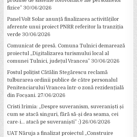
produse de sisteme fotovoltaice ale persoanelor
fizice”
30/06/2026
Panel Volt Solar anunță finalizarea activităților
aferente unui proiect PNRR referitor la tranziția
verde
30/06/2026
Comunicat de presă. Comuna Tulnici demarează
proiectul „Digitalizarea turismului local al
comunei Tulnici, județul Vrancea”
30/06/2026
Fostul polițist Cătălin Stegărescu reclamă
tulburarea ordinii publice de către personalul
Penitenciarului Vrancea într-o zonă rezidențială
din Focșani.
27/06/2026
Cristi Irimia: „Despre suveranism, suveraniști și
cum se atacă singuri, fără să-și dea seama, cei
care-i… atacă pe suveraniști” :)
26/06/2026
UAT Năruja a finalizat proiectul „Construire