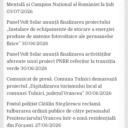
Mentală și Campion Național al României la Șah
03/07/2026
Panel Volt Solar anunță finalizarea proiectului
„Instalare de echipamente de stocare a energiei
produse de sisteme fotovoltaice ale persoanelor
fizice”
30/06/2026
Panel Volt Solar anunță finalizarea activităților
aferente unui proiect PNRR referitor la tranziția
verde
30/06/2026
Comunicat de presă. Comuna Tulnici demarează
proiectul „Digitalizarea turismului local al
comunei Tulnici, județul Vrancea”
30/06/2026
Fostul polițist Cătălin Stegărescu reclamă
tulburarea ordinii publice de către personalul
Penitenciarului Vrancea într-o zonă rezidențială
din Focșani.
27/06/2026