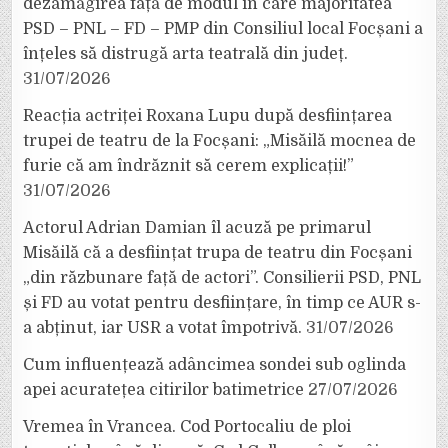
dezamăgirea față de modul în care majoritatea
PSD – PNL – FD – PMP din Consiliul local Focșani a
înțeles să distrugă arta teatrală din județ.
31/07/2026
Reacția actriței Roxana Lupu după desființarea
trupei de teatru de la Focșani: „Misăilă mocnea de
furie că am îndrăznit să cerem explicații!”
31/07/2026
Actorul Adrian Damian îl acuză pe primarul
Misăilă că a desființat trupa de teatru din Focșani
„din răzbunare față de actori”. Consilierii PSD, PNL
și FD au votat pentru desființare, în timp ce AUR s-
a abținut, iar USR a votat împotrivă.
31/07/2026
Cum influențează adâncimea sondei sub oglinda
apei acuratețea citirilor batimetrice
27/07/2026
Vremea în Vrancea. Cod Portocaliu de ploi