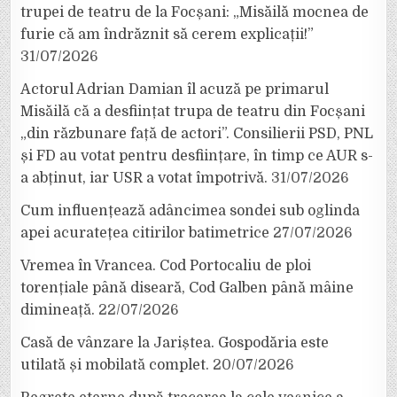
trupei de teatru de la Focșani: „Misăilă mocnea de
furie că am îndrăznit să cerem explicații!”
31/07/2026
Actorul Adrian Damian îl acuză pe primarul
Misăilă că a desființat trupa de teatru din Focșani
„din răzbunare față de actori”. Consilierii PSD, PNL
și FD au votat pentru desființare, în timp ce AUR s-
a abținut, iar USR a votat împotrivă.
31/07/2026
Cum influențează adâncimea sondei sub oglinda
apei acuratețea citirilor batimetrice
27/07/2026
Vremea în Vrancea. Cod Portocaliu de ploi
torențiale până diseară, Cod Galben până mâine
dimineață.
22/07/2026
Casă de vânzare la Jariștea. Gospodăria este
utilată și mobilată complet.
20/07/2026