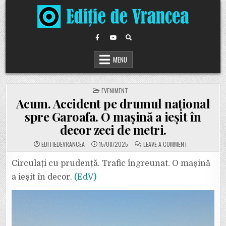
Skip
to
content
MENU
POSTED
EVENIMENT
IN
Acum. Accident pe drumul național
spre Garoafa. O mașină a ieșit în
decor zeci de metri.
ON
EDITIEDEVRANCEA
15/08/2025
LEAVE A COMMENT
ACUM.
ACCIDENT
PE
Circulați cu prudență. Trafic îngreunat. O mașină
DRUMUL
NAȚIONAL
a ieșit în decor.
(EdV)
SPRE
GAROAFA.
O
MAȘINĂ
A
IEȘIT
ÎN
DECOR