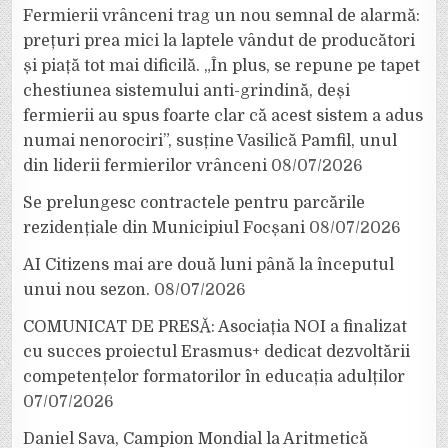
Fermierii vrânceni trag un nou semnal de alarmă:
prețuri prea mici la laptele vândut de producători
și piață tot mai dificilă. „În plus, se repune pe tapet
chestiunea sistemului anti-grindină, deși
fermierii au spus foarte clar că acest sistem a adus
numai nenorociri”, susține Vasilică Pamfil, unul
din liderii fermierilor vrânceni
08/07/2026
Se prelungesc contractele pentru parcările
rezidențiale din Municipiul Focșani
08/07/2026
AI Citizens mai are două luni până la începutul
unui nou sezon.
08/07/2026
COMUNICAT DE PRESĂ: Asociația NOI a finalizat
cu succes proiectul Erasmus+ dedicat dezvoltării
competențelor formatorilor în educația adulților
07/07/2026
Daniel Sava, Campion Mondial la Aritmetică