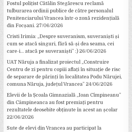
Fostul polițist Cătălin Stegărescu reclamă
tulburarea ordinii publice de către personalul
Penitenciarului Vrancea într-o zonă rezidențială
din Focșani.
27/06/2026
Cristi Irimia: „Despre suveranism, suveraniști și
cum se atacă singuri, fără să-și dea seama, cei
care-i… atacă pe suveraniști” :)
26/06/2026
UAT Năruja a finalizat proiectul „Construire
Centru de zi pentru copiii aflați în situație de risc
de separare de părinți în localitatea Podu Nărujei,
comuna Năruja, județul Vrancea”
24/06/2026
Elevii de la Școala Gimnazială „Ioan Cîmpineanu”
din Câmpineanca au fost premiați pentru
rezultatele deosebite obținute în acest an școlar
22/06/2026
Sute de elevi din Vrancea au participat la