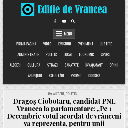
Skip
to
content
MENU
PRIMA PAGINĂ
VIDEO
EMISIUNI
EVENIMENT
JUSTIȚIE
ADMINISTRAȚIE
POLITIC
LOCAL
ECONOMIC
SPORT
ALEGERI
CULTURĂ
STRĂZI
SĂNĂTATE
ÎNVĂȚĂMÂNT
OPINII
ANUNȚURI
EXECUTĂRI
PROMO
COOKIES
POSTED
ALEGERI
,
POLITIC
IN
Dragoș Ciobotaru, candidat PNL
Vrancea la parlamentare: „Pe 1
Decembrie votul acordat de vrânceni
va reprezenta, pentru unii