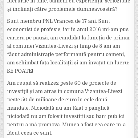
lucrurile în bine, oameni cu experiență, seriozitate
și înclinați către problemele dumneavoastră?
Sunt membru PNL Vrancea de 17 ani. Sunt
economist de profesie, iar în anul 2016 mi-am pus
cariera pe pauză, am candidat la funcția de primar
al comunei Vizantea-Livezi și timp de 8 ani am
făcut administrație performantă pentru oameni,
am schimbat fața localității și am învățat un lucru:
SE POATE!
Am reușit să realizez peste 60 de proiecte de
investiții și am atras în comuna Vizantea-Livezi
peste 50 de milioane de euro în cele două
mandate. Niciodată nu am tăiat o panglică,
niciodată nu am folosit investiții sau bani publici
pentru a mă promova. Munca a fost cea care m-a
făcut ceea ce sunt.