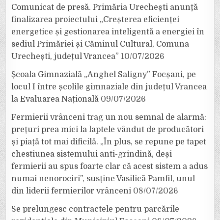
Comunicat de presă. Primăria Urechești anunță
finalizarea proiectului „Creșterea eficienței
energetice și gestionarea inteligentă a energiei în
sediul Primăriei și Căminul Cultural, Comuna
Urechești, județul Vrancea”
10/07/2026
Școala Gimnazială „Anghel Saligny” Focșani, pe
locul I între școlile gimnaziale din județul Vrancea
la Evaluarea Națională
09/07/2026
Fermierii vrânceni trag un nou semnal de alarmă:
prețuri prea mici la laptele vândut de producători
și piață tot mai dificilă. „În plus, se repune pe tapet
chestiunea sistemului anti-grindină, deși
fermierii au spus foarte clar că acest sistem a adus
numai nenorociri”, susține Vasilică Pamfil, unul
din liderii fermierilor vrânceni
08/07/2026
Se prelungesc contractele pentru parcările