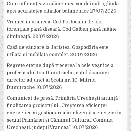
Cum influențează adâncimea sondei sub oglinda
apei acuratețea citirilor batimetrice
27/07/2026
Vremea în Vrancea. Cod Portocaliu de ploi
torențiale până diseară, Cod Galben până mâine
dimineață.
22/07/2026
Casă de vânzare la Jariștea. Gospodăria este
utilată și mobilată complet.
20/07/2026
Regrete eterne după trecerea la cele veșnice a
profesorului Ion Dumitrache, soțul doamnei
director adjunct al Școlii nr. 10, Mitrița
Dumitrache
10/07/2026
Comunicat de presă. Primăria Urechești anunță
finalizarea proiectului „Creșterea eficienței
energetice și gestionarea inteligentă a energiei în
sediul Primăriei și Căminul Cultural, Comuna
Urechești, județul Vrancea”
10/07/2026