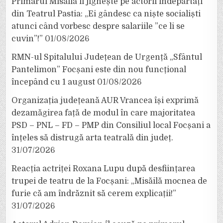
Primarul Misăilă îi jignește pe actorii îndepărtați
din Teatrul Pastia: „Ei gândesc ca niște socialiști
atunci când vorbesc despre salariile ”ce li se
cuvin”!”
01/08/2026
RMN-ul Spitalului Județean de Urgență „Sfântul
Pantelimon” Focșani este din nou funcțional
începând cu 1 august
01/08/2026
Organizația județeană AUR Vrancea își exprimă
dezamăgirea față de modul în care majoritatea
PSD – PNL – FD – PMP din Consiliul local Focșani a
înțeles să distrugă arta teatrală din județ.
31/07/2026
Reacția actriței Roxana Lupu după desființarea
trupei de teatru de la Focșani: „Misăilă mocnea de
furie că am îndrăznit să cerem explicații!”
31/07/2026