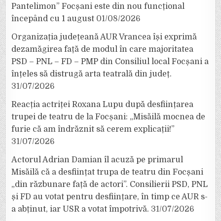
Pantelimon” Focșani este din nou funcțional
începând cu 1 august
01/08/2026
Organizația județeană AUR Vrancea își exprimă
dezamăgirea față de modul în care majoritatea
PSD – PNL – FD – PMP din Consiliul local Focșani a
înțeles să distrugă arta teatrală din județ.
31/07/2026
Reacția actriței Roxana Lupu după desființarea
trupei de teatru de la Focșani: „Misăilă mocnea de
furie că am îndrăznit să cerem explicații!”
31/07/2026
Actorul Adrian Damian îl acuză pe primarul
Misăilă că a desființat trupa de teatru din Focșani
„din răzbunare față de actori”. Consilierii PSD, PNL
și FD au votat pentru desființare, în timp ce AUR s-
a abținut, iar USR a votat împotrivă.
31/07/2026