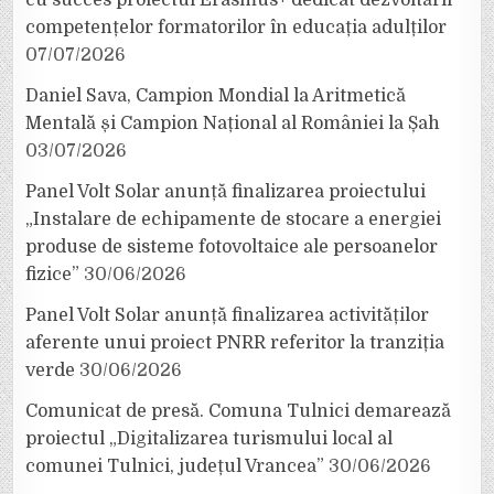
cu succes proiectul Erasmus+ dedicat dezvoltării
competențelor formatorilor în educația adulților
07/07/2026
Daniel Sava, Campion Mondial la Aritmetică
Mentală și Campion Național al României la Șah
03/07/2026
Panel Volt Solar anunță finalizarea proiectului
„Instalare de echipamente de stocare a energiei
produse de sisteme fotovoltaice ale persoanelor
fizice”
30/06/2026
Panel Volt Solar anunță finalizarea activităților
aferente unui proiect PNRR referitor la tranziția
verde
30/06/2026
Comunicat de presă. Comuna Tulnici demarează
proiectul „Digitalizarea turismului local al
comunei Tulnici, județul Vrancea”
30/06/2026