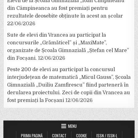
Elevii de la Școala Gimnazială „Ioan Cîmpineanu”
din Câmpineanca au fost premiați pentru
rezultatele deosebite obținute în acest an școlar
22/06/2026
Sute de elevi din Vrancea au participat la
concursurile „Grămăticel” și „MaxiMate”,
organizate de Școala Gimnazială „Ștefan cel Mare”
din Focșani.
12/06/2026
Peste 200 de elevi au participat la concursul
interjudețean de matematică „Micul Gauss”, Școala
Gimnazială „Duiliu Zamfirescu” fiind parteneră în
derularea proiectului. Zeci de copii din Vrancea au
fost premiați la Focșani
12/06/2026
MENU
PRIMA PAGINĂ
CONTACT
COOKIE
ISSN / ISSN-L