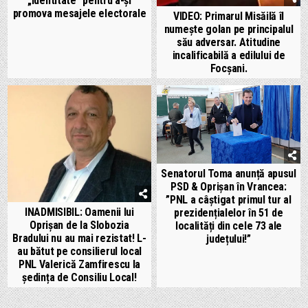
„identitate” pentru a-și
promova mesajele electorale
VIDEO: Primarul Misăilă îl
numește golan pe principalul
său adversar. Atitudine
incalificabilă a edilului de
Focșani.
Senatorul Toma anunță apusul
PSD & Oprișan în Vrancea:
”PNL a câștigat primul tur al
INADMISIBIL: Oamenii lui
prezidențialelor în 51 de
Oprișan de la Slobozia
localități din cele 73 ale
Bradului nu au mai rezistat! L-
județului!”
au bătut pe consilierul local
PNL Valerică Zamfirescu la
ședința de Consiliu Local!