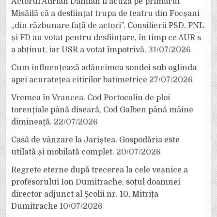
Actorul Adrian Damian îl acuză pe primarul
Misăilă că a desființat trupa de teatru din Focșani
„din răzbunare față de actori”. Consilierii PSD, PNL
și FD au votat pentru desființare, în timp ce AUR s-
a abținut, iar USR a votat împotrivă.
31/07/2026
Cum influențează adâncimea sondei sub oglinda
apei acuratețea citirilor batimetrice
27/07/2026
Vremea în Vrancea. Cod Portocaliu de ploi
torențiale până diseară, Cod Galben până mâine
dimineață.
22/07/2026
Casă de vânzare la Jariștea. Gospodăria este
utilată și mobilată complet.
20/07/2026
Regrete eterne după trecerea la cele veșnice a
profesorului Ion Dumitrache, soțul doamnei
director adjunct al Școlii nr. 10, Mitrița
Dumitrache
10/07/2026