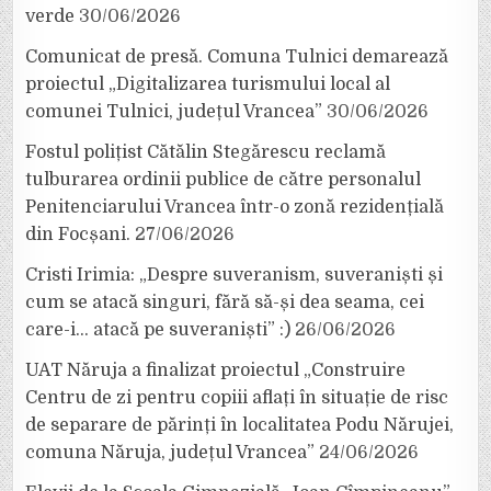
verde
30/06/2026
Comunicat de presă. Comuna Tulnici demarează
proiectul „Digitalizarea turismului local al
comunei Tulnici, județul Vrancea”
30/06/2026
Fostul polițist Cătălin Stegărescu reclamă
tulburarea ordinii publice de către personalul
Penitenciarului Vrancea într-o zonă rezidențială
din Focșani.
27/06/2026
Cristi Irimia: „Despre suveranism, suveraniști și
cum se atacă singuri, fără să-și dea seama, cei
care-i… atacă pe suveraniști” :)
26/06/2026
UAT Năruja a finalizat proiectul „Construire
Centru de zi pentru copiii aflați în situație de risc
de separare de părinți în localitatea Podu Nărujei,
comuna Năruja, județul Vrancea”
24/06/2026