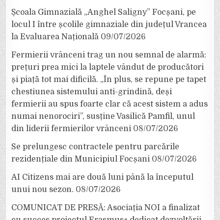
Școala Gimnazială „Anghel Saligny” Focșani, pe
locul I între școlile gimnaziale din județul Vrancea
la Evaluarea Națională
09/07/2026
Fermierii vrânceni trag un nou semnal de alarmă:
prețuri prea mici la laptele vândut de producători
și piață tot mai dificilă. „În plus, se repune pe tapet
chestiunea sistemului anti-grindină, deși
fermierii au spus foarte clar că acest sistem a adus
numai nenorociri”, susține Vasilică Pamfil, unul
din liderii fermierilor vrânceni
08/07/2026
Se prelungesc contractele pentru parcările
rezidențiale din Municipiul Focșani
08/07/2026
AI Citizens mai are două luni până la începutul
unui nou sezon.
08/07/2026
COMUNICAT DE PRESĂ: Asociația NOI a finalizat