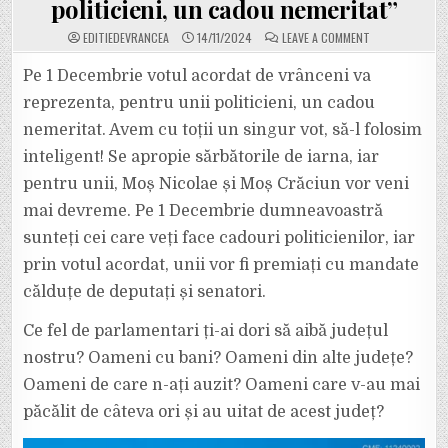
politicieni, un cadou nemeritat”
ON
EDITIEDEVRANCEA
14/11/2024
LEAVE A COMMENT
DRAGOȘ
CIOBOTARU,
CANDIDAT
Pe 1 Decembrie votul acordat de vrânceni va
PNL
VRANCEA
reprezenta, pentru unii politicieni, un cadou
LA
PARLAMENTARE:
nemeritat. Avem cu toții un singur vot, să-l folosim
„PE
1
inteligent! Se apropie sărbătorile de iarna, iar
DECEMBRIE
VOTUL
ACORDAT
pentru unii, Moș Nicolae și Moș Crăciun vor veni
DE
VRÂNCENI
mai devreme. Pe 1 Decembrie dumneavoastră
VA
REPREZENTA,
sunteți cei care veți face cadouri politicienilor, iar
PENTRU
UNII
prin votul acordat, unii vor fi premiați cu mandate
POLITICIENI,
UN
CADOU
călduțe de deputați și senatori.
NEMERITAT”
Ce fel de parlamentari ți-ai dori să aibă județul
nostru? Oameni cu bani? Oameni din alte județe?
Oameni de care n-ați auzit? Oameni care v-au mai
păcălit de câteva ori și au uitat de acest județ?