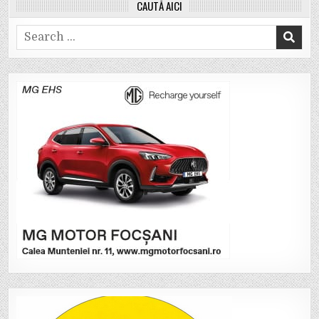
CAUTĂ AICI
Search
for: