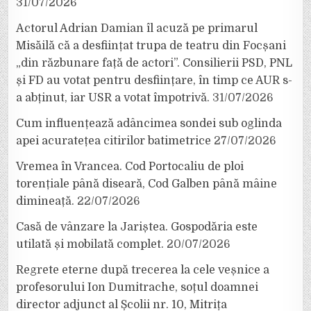
31/07/2026
Actorul Adrian Damian îl acuză pe primarul
Misăilă că a desființat trupa de teatru din Focșani
„din răzbunare față de actori”. Consilierii PSD, PNL
și FD au votat pentru desființare, în timp ce AUR s-
a abținut, iar USR a votat împotrivă.
31/07/2026
Cum influențează adâncimea sondei sub oglinda
apei acuratețea citirilor batimetrice
27/07/2026
Vremea în Vrancea. Cod Portocaliu de ploi
torențiale până diseară, Cod Galben până mâine
dimineață.
22/07/2026
Casă de vânzare la Jariștea. Gospodăria este
utilată și mobilată complet.
20/07/2026
Regrete eterne după trecerea la cele veșnice a
profesorului Ion Dumitrache, soțul doamnei
director adjunct al Școlii nr. 10, Mitrița