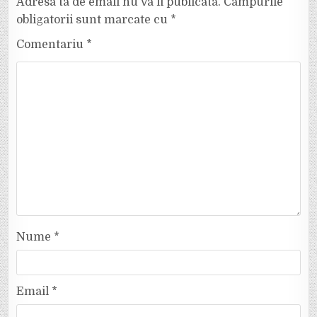
Adresa ta de email nu va fi publicată.
Câmpurile
obligatorii sunt marcate cu
*
Comentariu
*
Nume
*
Email
*