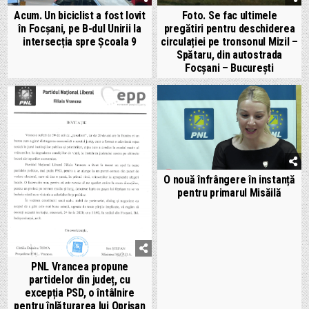
Acum. Un biciclist a fost lovit
Foto. Se fac ultimele
în Focșani, pe B-dul Unirii la
pregătiri pentru deschiderea
intersecția spre Școala 9
circulației pe tronsonul Mizil –
Spătaru, din autostrada
Focșani – București
O nouă înfrângere în instanță
pentru primarul Misăilă
PNL Vrancea propune
partidelor din județ, cu
excepția PSD, o întâlnire
pentru înlăturarea lui Oprișan