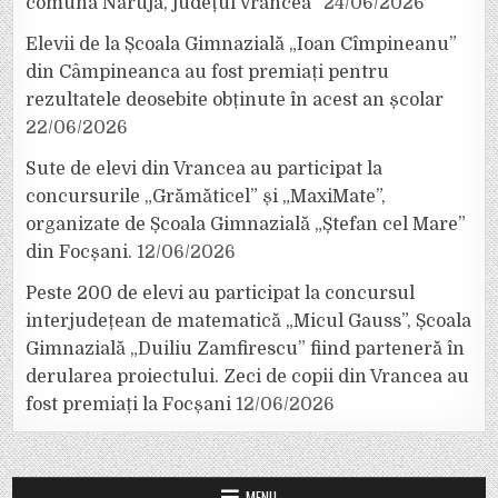
comuna Năruja, județul Vrancea”
24/06/2026
Elevii de la Școala Gimnazială „Ioan Cîmpineanu”
din Câmpineanca au fost premiați pentru
rezultatele deosebite obținute în acest an școlar
22/06/2026
Sute de elevi din Vrancea au participat la
concursurile „Grămăticel” și „MaxiMate”,
organizate de Școala Gimnazială „Ștefan cel Mare”
din Focșani.
12/06/2026
Peste 200 de elevi au participat la concursul
interjudețean de matematică „Micul Gauss”, Școala
Gimnazială „Duiliu Zamfirescu” fiind parteneră în
derularea proiectului. Zeci de copii din Vrancea au
fost premiați la Focșani
12/06/2026
MENU