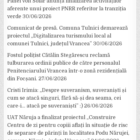
Panel Volt Solar anunță finalizarea activităților
aferente unui proiect PNRR referitor la tranziția
verde
30/06/2026
Comunicat de presă. Comuna Tulnici demarează
proiectul „Digitalizarea turismului local al
comunei Tulnici, județul Vrancea”
30/06/2026
Fostul polițist Cătălin Stegărescu reclamă
tulburarea ordinii publice de către personalul
Penitenciarului Vrancea într-o zonă rezidențială
din Focșani.
27/06/2026
Cristi Irimia: „Despre suveranism, suveraniști și
cum se atacă singuri, fără să-și dea seama, cei
care-i… atacă pe suveraniști” :)
26/06/2026
UAT Năruja a finalizat proiectul „Construire
Centru de zi pentru copiii aflați în situație de risc
de separare de părinți în localitatea Podu Nărujei,