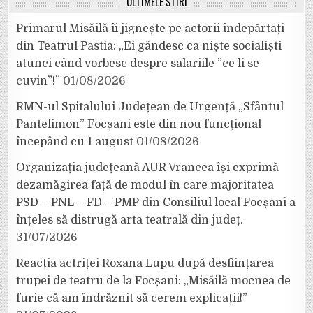
ULTIMELE ȘTIRI
Primarul Misăilă îi jignește pe actorii îndepărtați
din Teatrul Pastia: „Ei gândesc ca niște socialiști
atunci când vorbesc despre salariile ”ce li se
cuvin”!”
01/08/2026
RMN-ul Spitalului Județean de Urgență „Sfântul
Pantelimon” Focșani este din nou funcțional
începând cu 1 august
01/08/2026
Organizația județeană AUR Vrancea își exprimă
dezamăgirea față de modul în care majoritatea
PSD – PNL – FD – PMP din Consiliul local Focșani a
înțeles să distrugă arta teatrală din județ.
31/07/2026
Reacția actriței Roxana Lupu după desființarea
trupei de teatru de la Focșani: „Misăilă mocnea de
furie că am îndrăznit să cerem explicații!”