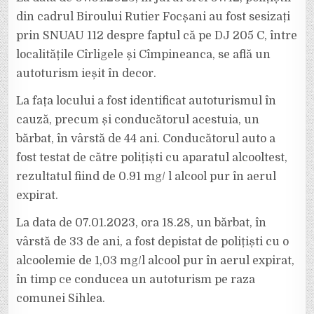
din cadrul Biroului Rutier Focșani au fost sesizați
prin SNUAU 112 despre faptul că pe DJ 205 C, între
localitățile Cîrligele și Cîmpineanca, se află un
autoturism ieșit în decor.
La fața locului a fost identificat autoturismul în
cauză, precum și conducătorul acestuia, un
bărbat, în vârstă de 44 ani. Conducătorul auto a
fost testat de către polițiști cu aparatul alcooltest,
rezultatul fiind de 0.91 mg/ l alcool pur în aerul
expirat.
La data de 07.01.2023, ora 18.28, un bărbat, în
vârstă de 33 de ani, a fost depistat de polițiști cu o
alcoolemie de 1,03 mg/l alcool pur în aerul expirat,
în timp ce conducea un autoturism pe raza
comunei Sihlea.