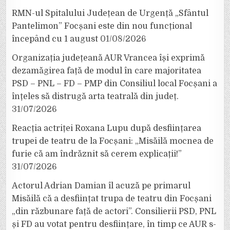
RMN-ul Spitalului Județean de Urgență „Sfântul
Pantelimon” Focșani este din nou funcțional
începând cu 1 august
01/08/2026
Organizația județeană AUR Vrancea își exprimă
dezamăgirea față de modul în care majoritatea
PSD – PNL – FD – PMP din Consiliul local Focșani a
înțeles să distrugă arta teatrală din județ.
31/07/2026
Reacția actriței Roxana Lupu după desființarea
trupei de teatru de la Focșani: „Misăilă mocnea de
furie că am îndrăznit să cerem explicații!”
31/07/2026
Actorul Adrian Damian îl acuză pe primarul
Misăilă că a desființat trupa de teatru din Focșani
„din răzbunare față de actori”. Consilierii PSD, PNL
și FD au votat pentru desființare, în timp ce AUR s-