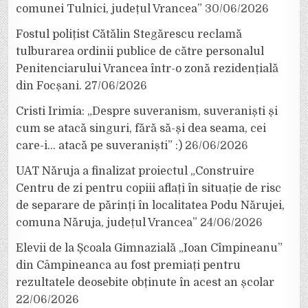
comunei Tulnici, județul Vrancea”
30/06/2026
Fostul polițist Cătălin Stegărescu reclamă
tulburarea ordinii publice de către personalul
Penitenciarului Vrancea într-o zonă rezidențială
din Focșani.
27/06/2026
Cristi Irimia: „Despre suveranism, suveraniști și
cum se atacă singuri, fără să-și dea seama, cei
care-i… atacă pe suveraniști” :)
26/06/2026
UAT Năruja a finalizat proiectul „Construire
Centru de zi pentru copiii aflați în situație de risc
de separare de părinți în localitatea Podu Nărujei,
comuna Năruja, județul Vrancea”
24/06/2026
Elevii de la Școala Gimnazială „Ioan Cîmpineanu”
din Câmpineanca au fost premiați pentru
rezultatele deosebite obținute în acest an școlar
22/06/2026