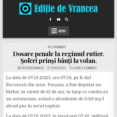
Skip
to
content
MENU
POSTED
EVENIMENT
IN
Dosare penale la regimul rutier.
Șoferi prinși băuți la volan.
ON
EDITIEDEVRANCEA
10/01/2023
LEAVE A COMMENT
DOSARE
PENALE
LA
La data de 07.01.2023, ora 07.04, pe B-dul
REGIMUL
RUTIER.
București din mun. Focșani, a fost depistat un
ȘOFERI
PRINȘI
bărbat, în vârstă de 61 de ani, în timp ce conducea
BĂUȚI
LA
un autoturism, având o alcoolemie de 0,89 mg/l
VOLAN.
alcool pur în aerul expirat.
La data de 07.01.2023, în jurul orei 07.42, polițiștii