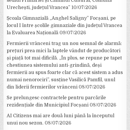
sediul Primăriei și Căminul Cultural, Comuna
Urechești, județul Vrancea”
10/07/2026
Școala Gimnazială „Anghel Saligny” Focșani, pe
locul I între școlile gimnaziale din județul Vrancea
la Evaluarea Națională
09/07/2026
Fermierii vrânceni trag un nou semnal de alarmă:
prețuri prea mici la laptele vândut de producători
și piață tot mai dificilă. „În plus, se repune pe tapet
chestiunea sistemului anti-grindină, deși
fermierii au spus foarte clar că acest sistem a adus
numai nenorociri”, susține Vasilică Pamfil, unul
din liderii fermierilor vrânceni
08/07/2026
Se prelungesc contractele pentru parcările
rezidențiale din Municipiul Focșani
08/07/2026
AI Citizens mai are două luni până la începutul
unui nou sezon.
08/07/2026