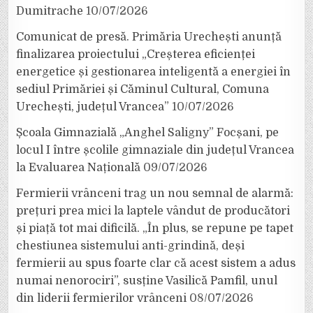
Dumitrache
10/07/2026
Comunicat de presă. Primăria Urechești anunță
finalizarea proiectului „Creșterea eficienței
energetice și gestionarea inteligentă a energiei în
sediul Primăriei și Căminul Cultural, Comuna
Urechești, județul Vrancea”
10/07/2026
Școala Gimnazială „Anghel Saligny” Focșani, pe
locul I între școlile gimnaziale din județul Vrancea
la Evaluarea Națională
09/07/2026
Fermierii vrânceni trag un nou semnal de alarmă:
prețuri prea mici la laptele vândut de producători
și piață tot mai dificilă. „În plus, se repune pe tapet
chestiunea sistemului anti-grindină, deși
fermierii au spus foarte clar că acest sistem a adus
numai nenorociri”, susține Vasilică Pamfil, unul
din liderii fermierilor vrânceni
08/07/2026