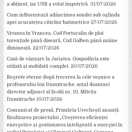
a abținut, iar USR a votat împotrivă.
31/07/2026
Cum influențează adâncimea sondei sub oglinda
apei acuratețea citirilor batimetrice
27/07/2026
Vremea în Vrancea. Cod Portocaliu de ploi
torențiale până diseară, Cod Galben până mâine
dimineață.
22/07/2026
Casă de vânzare la Jariștea. Gospodăria este
utilată și mobilată complet.
20/07/2026
Regrete eterne după trecerea la cele veșnice a
profesorului Ion Dumitrache, soțul doamnei
director adjunct al Școlii nr. 10, Mitrița
Dumitrache
10/07/2026
Comunicat de presă. Primăria Urechești anunță
finalizarea proiectului „Creșterea eficienței
energetice și gestionarea inteligentă a energiei în