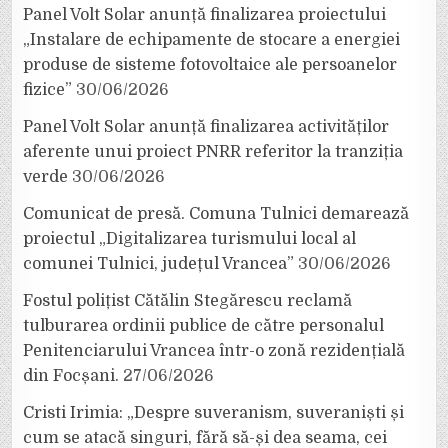
Panel Volt Solar anunță finalizarea proiectului
„Instalare de echipamente de stocare a energiei
produse de sisteme fotovoltaice ale persoanelor
fizice”
30/06/2026
Panel Volt Solar anunță finalizarea activităților
aferente unui proiect PNRR referitor la tranziția
verde
30/06/2026
Comunicat de presă. Comuna Tulnici demarează
proiectul „Digitalizarea turismului local al
comunei Tulnici, județul Vrancea”
30/06/2026
Fostul polițist Cătălin Stegărescu reclamă
tulburarea ordinii publice de către personalul
Penitenciarului Vrancea într-o zonă rezidențială
din Focșani.
27/06/2026
Cristi Irimia: „Despre suveranism, suveraniști și
cum se atacă singuri, fără să-și dea seama, cei