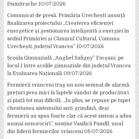
Dumitrache
10/07/2026
Comunicat de presă. Primăria Urechești anunță
finalizarea proiectului „Creșterea eficienței
energetice și gestionarea inteligentă a energiei în
sediul Primăriei și Căminul Cultural, Comuna
Urechești, județul Vrancea”
10/07/2026
Școala Gimnazială „Anghel Saligny” Focșani, pe
locul I între școlile gimnaziale din județul Vrancea
la Evaluarea Națională
09/07/2026
Fermierii vrânceni trag un nou semnal de alarmă:
prețuri prea mici la laptele vândut de producători
și piață tot mai dificilă. „În plus, se repune pe tapet
chestiunea sistemului anti-grindină, deși
fermierii au spus foarte clar că acest sistem a adus
numai nenorociri”, susține Vasilică Pamfil, unul
din liderii fermierilor vrânceni
08/07/2026