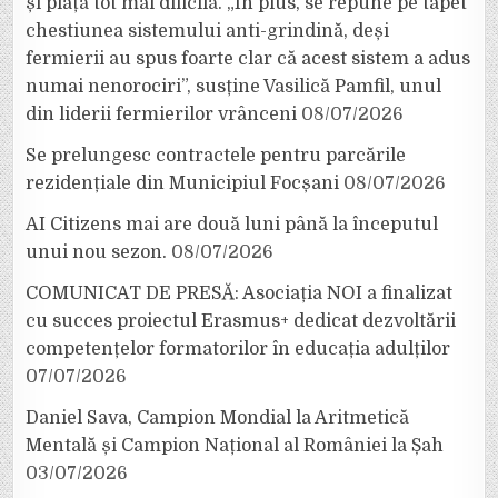
și piață tot mai dificilă. „În plus, se repune pe tapet
chestiunea sistemului anti-grindină, deși
fermierii au spus foarte clar că acest sistem a adus
numai nenorociri”, susține Vasilică Pamfil, unul
din liderii fermierilor vrânceni
08/07/2026
Se prelungesc contractele pentru parcările
rezidențiale din Municipiul Focșani
08/07/2026
AI Citizens mai are două luni până la începutul
unui nou sezon.
08/07/2026
COMUNICAT DE PRESĂ: Asociația NOI a finalizat
cu succes proiectul Erasmus+ dedicat dezvoltării
competențelor formatorilor în educația adulților
07/07/2026
Daniel Sava, Campion Mondial la Aritmetică
Mentală și Campion Național al României la Șah
03/07/2026