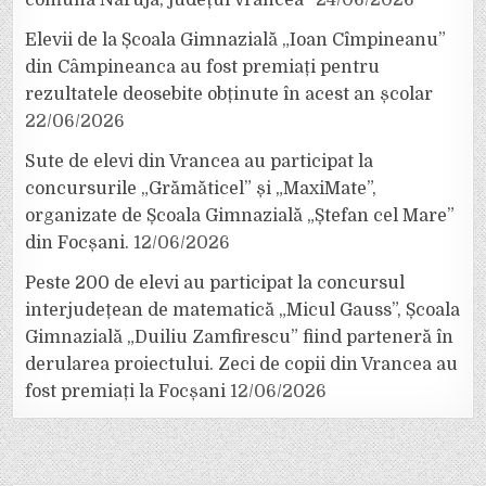
comuna Năruja, județul Vrancea”
24/06/2026
Elevii de la Școala Gimnazială „Ioan Cîmpineanu”
din Câmpineanca au fost premiați pentru
rezultatele deosebite obținute în acest an școlar
22/06/2026
Sute de elevi din Vrancea au participat la
concursurile „Grămăticel” și „MaxiMate”,
organizate de Școala Gimnazială „Ștefan cel Mare”
din Focșani.
12/06/2026
Peste 200 de elevi au participat la concursul
interjudețean de matematică „Micul Gauss”, Școala
Gimnazială „Duiliu Zamfirescu” fiind parteneră în
derularea proiectului. Zeci de copii din Vrancea au
fost premiați la Focșani
12/06/2026