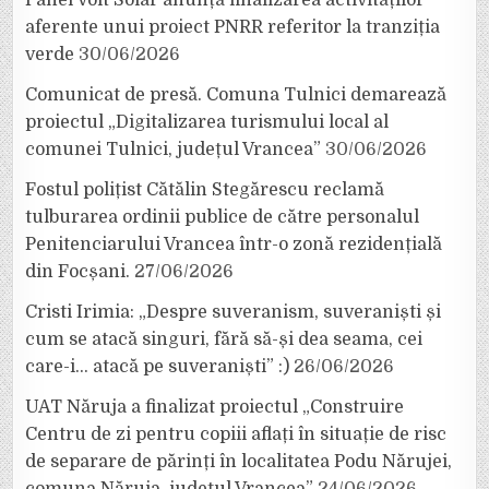
Panel Volt Solar anunță finalizarea activităților
aferente unui proiect PNRR referitor la tranziția
verde
30/06/2026
Comunicat de presă. Comuna Tulnici demarează
proiectul „Digitalizarea turismului local al
comunei Tulnici, județul Vrancea”
30/06/2026
Fostul polițist Cătălin Stegărescu reclamă
tulburarea ordinii publice de către personalul
Penitenciarului Vrancea într-o zonă rezidențială
din Focșani.
27/06/2026
Cristi Irimia: „Despre suveranism, suveraniști și
cum se atacă singuri, fără să-și dea seama, cei
care-i… atacă pe suveraniști” :)
26/06/2026
UAT Năruja a finalizat proiectul „Construire
Centru de zi pentru copiii aflați în situație de risc
de separare de părinți în localitatea Podu Nărujei,