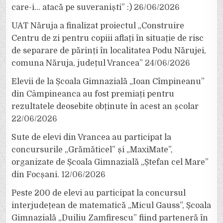
care-i… atacă pe suveraniști” :)
26/06/2026
UAT Năruja a finalizat proiectul „Construire
Centru de zi pentru copiii aflați în situație de risc
de separare de părinți în localitatea Podu Nărujei,
comuna Năruja, județul Vrancea”
24/06/2026
Elevii de la Școala Gimnazială „Ioan Cîmpineanu”
din Câmpineanca au fost premiați pentru
rezultatele deosebite obținute în acest an școlar
22/06/2026
Sute de elevi din Vrancea au participat la
concursurile „Grămăticel” și „MaxiMate”,
organizate de Școala Gimnazială „Ștefan cel Mare”
din Focșani.
12/06/2026
Peste 200 de elevi au participat la concursul
interjudețean de matematică „Micul Gauss”, Școala
Gimnazială „Duiliu Zamfirescu” fiind parteneră în