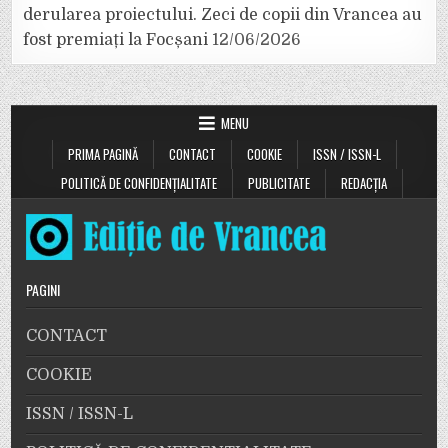
derularea proiectului. Zeci de copii din Vrancea au
fost premiați la Focșani
12/06/2026
MENU
PRIMA PAGINĂ
CONTACT
COOKIE
ISSN / ISSN-L
POLITICĂ DE CONFIDENȚIALITATE
PUBLICITATE
REDACȚIA
PAGINI
CONTACT
COOKIE
ISSN / ISSN-L