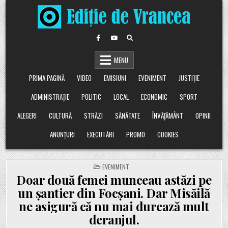
Skip
to
content
MENU
PRIMA PAGINĂ
VIDEO
EMISIUNI
EVENIMENT
JUSTIȚIE
ADMINISTRAȚIE
POLITIC
LOCAL
ECONOMIC
SPORT
ALEGERI
CULTURĂ
STRĂZI
SĂNĂTATE
ÎNVĂȚĂMÂNT
OPINII
ANUNȚURI
EXECUTĂRI
PROMO
COOKIES
POSTED
EVENIMENT
IN
Doar două femei munceau astăzi pe
un șantier din Focșani. Dar Misăilă
ne asigură că nu mai durează mult
deranjul.