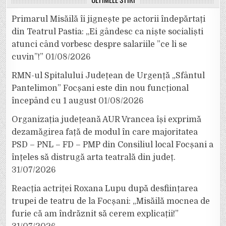
Primarul Misăilă îi jignește pe actorii îndepărtați
din Teatrul Pastia: „Ei gândesc ca niște socialiști
atunci când vorbesc despre salariile ”ce li se
cuvin”!”
01/08/2026
RMN-ul Spitalului Județean de Urgență „Sfântul
Pantelimon” Focșani este din nou funcțional
începând cu 1 august
01/08/2026
Organizația județeană AUR Vrancea își exprimă
dezamăgirea față de modul în care majoritatea
PSD – PNL – FD – PMP din Consiliul local Focșani a
înțeles să distrugă arta teatrală din județ.
31/07/2026
Reacția actriței Roxana Lupu după desființarea
trupei de teatru de la Focșani: „Misăilă mocnea de
furie că am îndrăznit să cerem explicații!”