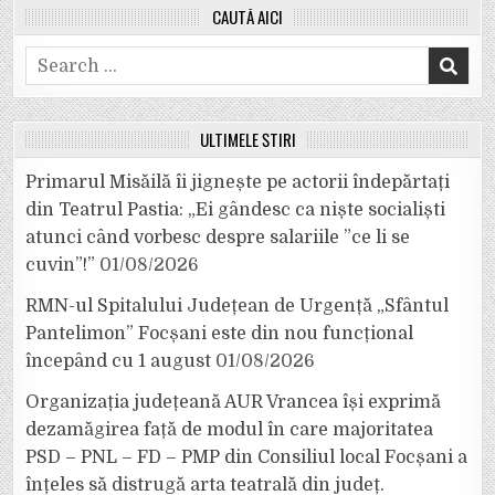
CAUTĂ AICI
Search
for:
ULTIMELE ȘTIRI
Primarul Misăilă îi jignește pe actorii îndepărtați
din Teatrul Pastia: „Ei gândesc ca niște socialiști
atunci când vorbesc despre salariile ”ce li se
cuvin”!”
01/08/2026
RMN-ul Spitalului Județean de Urgență „Sfântul
Pantelimon” Focșani este din nou funcțional
începând cu 1 august
01/08/2026
Organizația județeană AUR Vrancea își exprimă
dezamăgirea față de modul în care majoritatea
PSD – PNL – FD – PMP din Consiliul local Focșani a
înțeles să distrugă arta teatrală din județ.