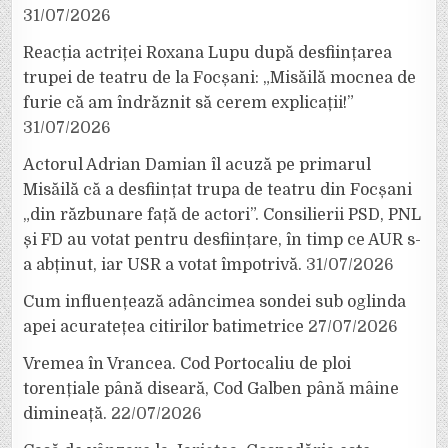
31/07/2026
Reacția actriței Roxana Lupu după desființarea
trupei de teatru de la Focșani: „Misăilă mocnea de
furie că am îndrăznit să cerem explicații!”
31/07/2026
Actorul Adrian Damian îl acuză pe primarul
Misăilă că a desființat trupa de teatru din Focșani
„din răzbunare față de actori”. Consilierii PSD, PNL
și FD au votat pentru desființare, în timp ce AUR s-
a abținut, iar USR a votat împotrivă.
31/07/2026
Cum influențează adâncimea sondei sub oglinda
apei acuratețea citirilor batimetrice
27/07/2026
Vremea în Vrancea. Cod Portocaliu de ploi
torențiale până diseară, Cod Galben până mâine
dimineață.
22/07/2026