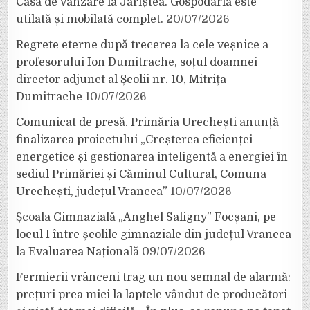
Casă de vânzare la Jariștea. Gospodăria este
utilată și mobilată complet.
20/07/2026
Regrete eterne după trecerea la cele veșnice a
profesorului Ion Dumitrache, soțul doamnei
director adjunct al Școlii nr. 10, Mitrița
Dumitrache
10/07/2026
Comunicat de presă. Primăria Urechești anunță
finalizarea proiectului „Creșterea eficienței
energetice și gestionarea inteligentă a energiei în
sediul Primăriei și Căminul Cultural, Comuna
Urechești, județul Vrancea”
10/07/2026
Școala Gimnazială „Anghel Saligny” Focșani, pe
locul I între școlile gimnaziale din județul Vrancea
la Evaluarea Națională
09/07/2026
Fermierii vrânceni trag un nou semnal de alarmă:
prețuri prea mici la laptele vândut de producători