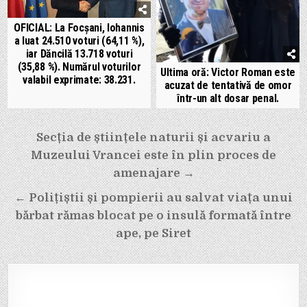
OFICIAL: La Focșani, Iohannis
a luat 24.510 voturi (64,11 %),
iar Dăncilă 13.718 voturi
(35,88 %). Numărul voturilor
Ultima oră: Victor Roman este
valabil exprimate: 38.231.
acuzat de tentativă de omor
într-un alt dosar penal.
Navigare
Secția de științele naturii și acvariu a
în
Muzeului Vrancei este în plin proces de
articole
amenajare →
← Polițiștii și pompierii au salvat viața unui
bărbat rămas blocat pe o insulă formată între
ape, pe Siret