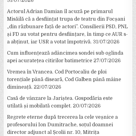
31/07/2026
Actorul Adrian Damian îl acuză pe primarul
Misăilă că a desființat trupa de teatru din Focșani
„din răzbunare față de actori”. Consilierii PSD, PNL
și FD au votat pentru desființare, în timp ce AUR s-
a abținut, iar USR a votat împotrivă.
31/07/2026
Cum influențează adâncimea sondei sub oglinda
apei acuratețea citirilor batimetrice
27/07/2026
Vremea în Vrancea. Cod Portocaliu de ploi
torențiale până diseară, Cod Galben până mâine
dimineață.
22/07/2026
Casă de vânzare la Jariștea. Gospodăria este
utilată și mobilată complet.
20/07/2026
Regrete eterne după trecerea la cele veșnice a
profesorului Ion Dumitrache, soțul doamnei
director adjunct al Școlii nr. 10, Mitrița