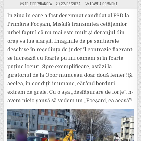
ON
EDITIEDEVRANCEA
22/03/2024
LEAVE A COMMENT
DOAR
DOUĂ
FEMEI
În ziua în care a fost desemnat candidat al PSD la
MUNCEAU
ASTĂZI
Primăria Focșani, Misăilă transmitea cetățenilor
PE
UN
urbei faptul că nu mai este mult și deranjul din
ȘANTIER
DIN
oraș va lua sfârșit. Imaginile de pe șantierele
FOCȘANI.
DAR
MISĂILĂ
deschise în reședința de județ îl contrazic flagrant:
NE
ASIGURĂ
se lucrează cu foarte puțini oameni și în foarte
CĂ
NU
puține locuri. Spre exemplificare, astăzi la
MAI
DUREAZĂ
giratoriul de la Obor munceau doar două femei!! Și
MULT
DERANJUL.
acelea, în condiții inumane, cărând borduri
extrem de grele. Cu o așa „desfășurare de forțe”, n-
avem nicio șansă să vedem un „Focșani, ca acasă”!