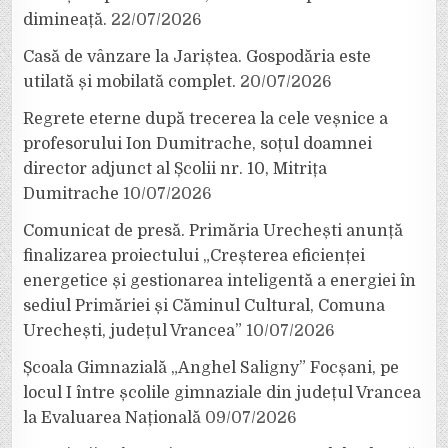
dimineață.
22/07/2026
Casă de vânzare la Jariștea. Gospodăria este
utilată și mobilată complet.
20/07/2026
Regrete eterne după trecerea la cele veșnice a
profesorului Ion Dumitrache, soțul doamnei
director adjunct al Școlii nr. 10, Mitrița
Dumitrache
10/07/2026
Comunicat de presă. Primăria Urechești anunță
finalizarea proiectului „Creșterea eficienței
energetice și gestionarea inteligentă a energiei în
sediul Primăriei și Căminul Cultural, Comuna
Urechești, județul Vrancea”
10/07/2026
Școala Gimnazială „Anghel Saligny” Focșani, pe
locul I între școlile gimnaziale din județul Vrancea
la Evaluarea Națională
09/07/2026