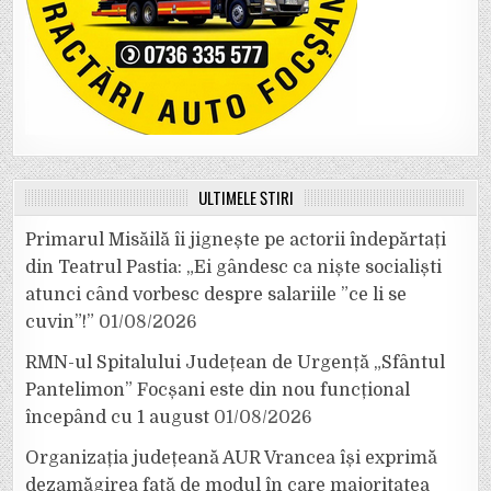
ULTIMELE ȘTIRI
Primarul Misăilă îi jignește pe actorii îndepărtați
din Teatrul Pastia: „Ei gândesc ca niște socialiști
atunci când vorbesc despre salariile ”ce li se
cuvin”!”
01/08/2026
RMN-ul Spitalului Județean de Urgență „Sfântul
Pantelimon” Focșani este din nou funcțional
începând cu 1 august
01/08/2026
Organizația județeană AUR Vrancea își exprimă
dezamăgirea față de modul în care majoritatea