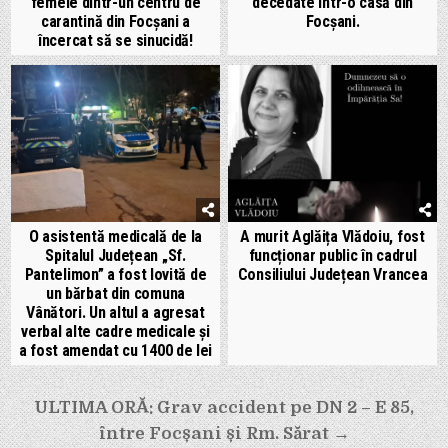
femeie dintr-un centru de
decedate într-o casă din
carantină din Focșani a
Focșani.
încercat să se sinucidă!
O asistentă medicală de la
A murit Aglăița Vlădoiu, fost
Spitalul Județean „Sf.
funcționar public în cadrul
Pantelimon” a fost lovită de
Consiliului Județean Vrancea
un bărbat din comuna
Vânători. Un altul a agresat
verbal alte cadre medicale și
a fost amendat cu 1400 de lei
Navigare
ULTIMA ORĂ: Grav accident pe DN 2 – E 85,
în
între Focșani și Rm. Sărat →