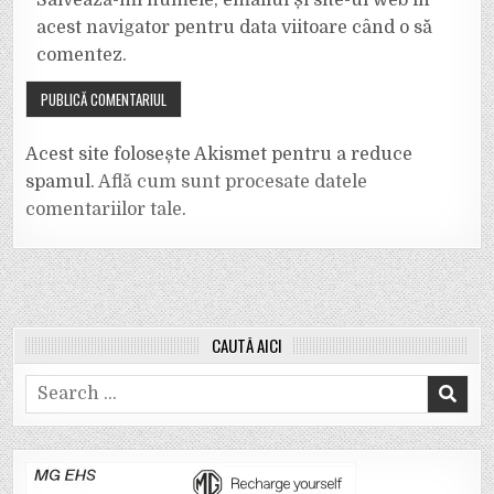
Salvează-mi numele, emailul și site-ul web în
acest navigator pentru data viitoare când o să
comentez.
Acest site folosește Akismet pentru a reduce
spamul.
Află cum sunt procesate datele
comentariilor tale
.
CAUTĂ AICI
Search
for: