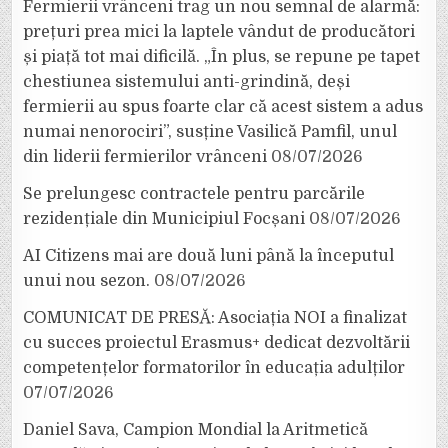
Fermierii vrânceni trag un nou semnal de alarmă:
prețuri prea mici la laptele vândut de producători
și piață tot mai dificilă. „În plus, se repune pe tapet
chestiunea sistemului anti-grindină, deși
fermierii au spus foarte clar că acest sistem a adus
numai nenorociri”, susține Vasilică Pamfil, unul
din liderii fermierilor vrânceni
08/07/2026
Se prelungesc contractele pentru parcările
rezidențiale din Municipiul Focșani
08/07/2026
AI Citizens mai are două luni până la începutul
unui nou sezon.
08/07/2026
COMUNICAT DE PRESĂ: Asociația NOI a finalizat
cu succes proiectul Erasmus+ dedicat dezvoltării
competențelor formatorilor în educația adulților
07/07/2026
Daniel Sava, Campion Mondial la Aritmetică