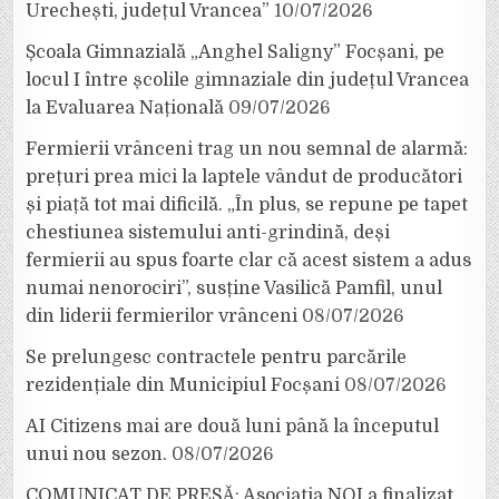
Urechești, județul Vrancea”
10/07/2026
Școala Gimnazială „Anghel Saligny” Focșani, pe
locul I între școlile gimnaziale din județul Vrancea
la Evaluarea Națională
09/07/2026
Fermierii vrânceni trag un nou semnal de alarmă:
prețuri prea mici la laptele vândut de producători
și piață tot mai dificilă. „În plus, se repune pe tapet
chestiunea sistemului anti-grindină, deși
fermierii au spus foarte clar că acest sistem a adus
numai nenorociri”, susține Vasilică Pamfil, unul
din liderii fermierilor vrânceni
08/07/2026
Se prelungesc contractele pentru parcările
rezidențiale din Municipiul Focșani
08/07/2026
AI Citizens mai are două luni până la începutul
unui nou sezon.
08/07/2026
COMUNICAT DE PRESĂ: Asociația NOI a finalizat