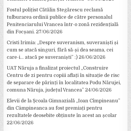
Fostul polițist Cătălin Stegărescu reclamă
tulburarea ordinii publice de către personalul
Penitenciarului Vrancea într-o zonă rezidențială
din Focșani.
27/06/2026
Cristi Irimia: „Despre suveranism, suveraniști și
cum se atacă singuri, fără să-și dea seama, cei
care-i… atacă pe suveraniști” :)
26/06/2026
UAT Năruja a finalizat proiectul „Construire
Centru de zi pentru copiii aflați în situație de risc
de separare de părinți în localitatea Podu Nărujei,
comuna Năruja, județul Vrancea”
24/06/2026
Elevii de la Școala Gimnazială „Ioan Cîmpineanu”
din Câmpineanca au fost premiați pentru
rezultatele deosebite obținute în acest an școlar
22/06/2026