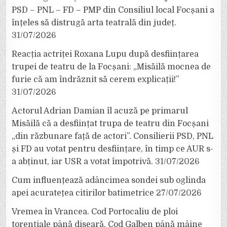
PSD – PNL – FD – PMP din Consiliul local Focșani a
înțeles să distrugă arta teatrală din județ.
31/07/2026
Reacția actriței Roxana Lupu după desființarea
trupei de teatru de la Focșani: „Misăilă mocnea de
furie că am îndrăznit să cerem explicații!”
31/07/2026
Actorul Adrian Damian îl acuză pe primarul
Misăilă că a desființat trupa de teatru din Focșani
„din răzbunare față de actori”. Consilierii PSD, PNL
și FD au votat pentru desființare, în timp ce AUR s-
a abținut, iar USR a votat împotrivă.
31/07/2026
Cum influențează adâncimea sondei sub oglinda
apei acuratețea citirilor batimetrice
27/07/2026
Vremea în Vrancea. Cod Portocaliu de ploi
torențiale până diseară, Cod Galben până mâine