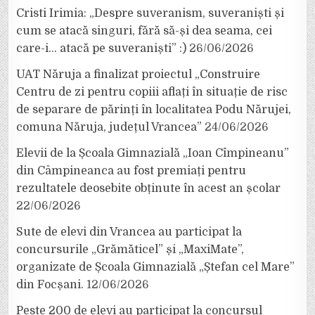
Cristi Irimia: „Despre suveranism, suveraniști și
cum se atacă singuri, fără să-și dea seama, cei
care-i… atacă pe suveraniști” :)
26/06/2026
UAT Năruja a finalizat proiectul „Construire
Centru de zi pentru copiii aflați în situație de risc
de separare de părinți în localitatea Podu Nărujei,
comuna Năruja, județul Vrancea”
24/06/2026
Elevii de la Școala Gimnazială „Ioan Cîmpineanu”
din Câmpineanca au fost premiați pentru
rezultatele deosebite obținute în acest an școlar
22/06/2026
Sute de elevi din Vrancea au participat la
concursurile „Grămăticel” și „MaxiMate”,
organizate de Școala Gimnazială „Ștefan cel Mare”
din Focșani.
12/06/2026
Peste 200 de elevi au participat la concursul