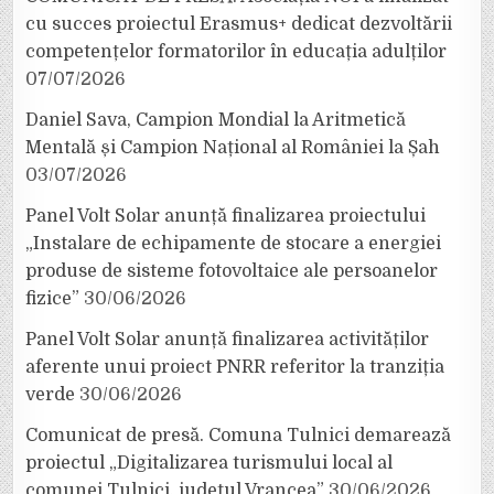
cu succes proiectul Erasmus+ dedicat dezvoltării
competențelor formatorilor în educația adulților
07/07/2026
Daniel Sava, Campion Mondial la Aritmetică
Mentală și Campion Național al României la Șah
03/07/2026
Panel Volt Solar anunță finalizarea proiectului
„Instalare de echipamente de stocare a energiei
produse de sisteme fotovoltaice ale persoanelor
fizice”
30/06/2026
Panel Volt Solar anunță finalizarea activităților
aferente unui proiect PNRR referitor la tranziția
verde
30/06/2026
Comunicat de presă. Comuna Tulnici demarează
proiectul „Digitalizarea turismului local al
comunei Tulnici, județul Vrancea”
30/06/2026