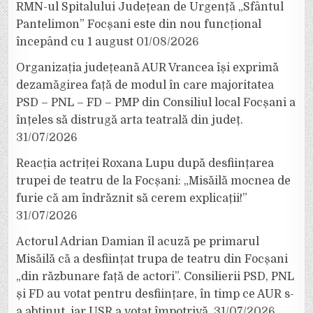
RMN-ul Spitalului Județean de Urgență „Sfântul
Pantelimon” Focșani este din nou funcțional
începând cu 1 august
01/08/2026
Organizația județeană AUR Vrancea își exprimă
dezamăgirea față de modul în care majoritatea
PSD – PNL – FD – PMP din Consiliul local Focșani a
înțeles să distrugă arta teatrală din județ.
31/07/2026
Reacția actriței Roxana Lupu după desființarea
trupei de teatru de la Focșani: „Misăilă mocnea de
furie că am îndrăznit să cerem explicații!”
31/07/2026
Actorul Adrian Damian îl acuză pe primarul
Misăilă că a desființat trupa de teatru din Focșani
„din răzbunare față de actori”. Consilierii PSD, PNL
și FD au votat pentru desființare, în timp ce AUR s-
a abținut, iar USR a votat împotrivă.
31/07/2026