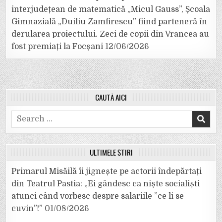
interjudețean de matematică „Micul Gauss”, Școala
Gimnazială „Duiliu Zamfirescu” fiind parteneră în
derularea proiectului. Zeci de copii din Vrancea au
fost premiați la Focșani
12/06/2026
CAUTĂ AICI
Search
for:
ULTIMELE ȘTIRI
Primarul Misăilă îi jignește pe actorii îndepărtați
din Teatrul Pastia: „Ei gândesc ca niște socialiști
atunci când vorbesc despre salariile ”ce li se
cuvin”!”
01/08/2026