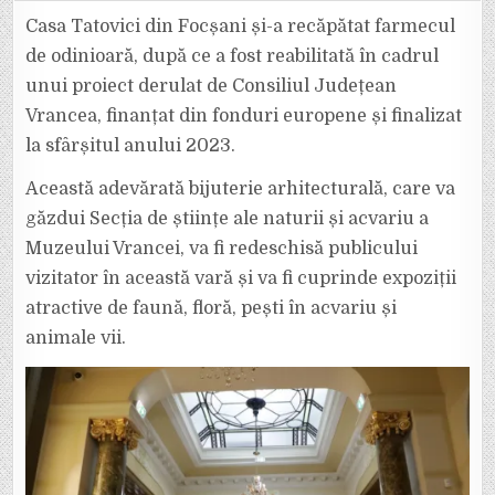
DE
ȘTIINȚELE
Casa Tatovici din Focșani și-a recăpătat farmecul
NATURII
ȘI
de odinioară, după ce a fost reabilitată în cadrul
ACVARIU
A
unui proiect derulat de Consiliul Județean
MUZEULUI
VRANCEI
Vrancea, finanțat din fonduri europene și finalizat
ESTE
ÎN
PLIN
la sfârșitul anului 2023.
PROCES
DE
AMENAJARE
Această adevărată bijuterie arhitecturală, care va
găzdui Secția de științe ale naturii și acvariu a
Muzeului Vrancei, va fi redeschisă publicului
vizitator în această vară și va fi cuprinde expoziții
atractive de faună, floră, pești în acvariu și
animale vii.