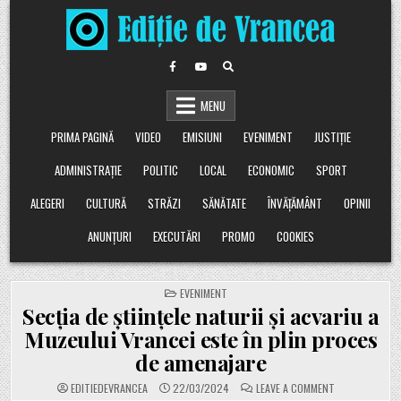
Skip
to
content
MENU
PRIMA PAGINĂ
VIDEO
EMISIUNI
EVENIMENT
JUSTIȚIE
ADMINISTRAȚIE
POLITIC
LOCAL
ECONOMIC
SPORT
ALEGERI
CULTURĂ
STRĂZI
SĂNĂTATE
ÎNVĂȚĂMÂNT
OPINII
ANUNȚURI
EXECUTĂRI
PROMO
COOKIES
POSTED
EVENIMENT
IN
Secția de științele naturii și acvariu a
Muzeului Vrancei este în plin proces
de amenajare
ON
EDITIEDEVRANCEA
22/03/2024
LEAVE A COMMENT
SECȚIA