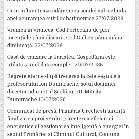
Cum influențează adâncimea sondei sub oglinda
apei acuratețea citirilor batimetrice
27/07/2026
Vremea în Vrancea. Cod Portocaliu de ploi
torențiale până diseară, Cod Galben până mâine
dimineață.
22/07/2026
Casă de vânzare la Jariștea. Gospodăria este
utilată și mobilată complet.
20/07/2026
Regrete eterne după trecerea la cele veșnice a
profesorului Ion Dumitrache, soțul doamnei
director adjunct al Școlii nr. 10, Mitrița
Dumitrache
10/07/2026
Comunicat de presă. Primăria Urechești anunță
finalizarea proiectului „Creșterea eficienței
energetice și gestionarea inteligentă a energiei în
sediul Primăriei și Căminul Cultural, Comuna