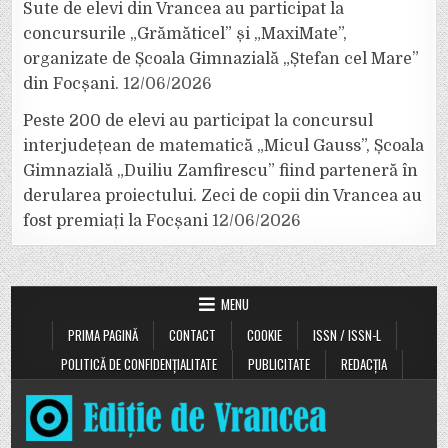
Sute de elevi din Vrancea au participat la
concursurile „Grămăticel” și „MaxiMate”,
organizate de Școala Gimnazială „Ștefan cel Mare”
din Focșani.
12/06/2026
Peste 200 de elevi au participat la concursul
interjudețean de matematică „Micul Gauss”, Școala
Gimnazială „Duiliu Zamfirescu” fiind parteneră în
derularea proiectului. Zeci de copii din Vrancea au
fost premiați la Focșani
12/06/2026
MENU
PRIMA PAGINĂ
CONTACT
COOKIE
ISSN / ISSN-L
POLITICĂ DE CONFIDENȚIALITATE
PUBLICITATE
REDACȚIA