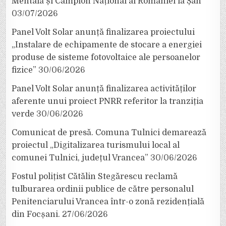
Mentală și Campion Național al României la Șah
03/07/2026
Panel Volt Solar anunță finalizarea proiectului
„Instalare de echipamente de stocare a energiei
produse de sisteme fotovoltaice ale persoanelor
fizice”
30/06/2026
Panel Volt Solar anunță finalizarea activităților
aferente unui proiect PNRR referitor la tranziția
verde
30/06/2026
Comunicat de presă. Comuna Tulnici demarează
proiectul „Digitalizarea turismului local al
comunei Tulnici, județul Vrancea”
30/06/2026
Fostul polițist Cătălin Stegărescu reclamă
tulburarea ordinii publice de către personalul
Penitenciarului Vrancea într-o zonă rezidențială
din Focșani.
27/06/2026