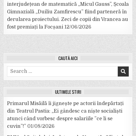
interjudețean de matematică „Micul Gauss”, Școala
Gimnazială „Duiliu Zamfirescu” fiind parteneră în
derularea proiectului. Zeci de copii din Vrancea au
fost premiați la Focșani
12/06/2026
CAUTĂ AICI
Search
for:
ULTIMELE ȘTIRI
Primarul Misăilă îi jignește pe actorii îndepărtați
din Teatrul Pastia: „Ei gândesc ca niște socialiști
atunci când vorbesc despre salariile ”ce li se
cuvin”!”
01/08/2026