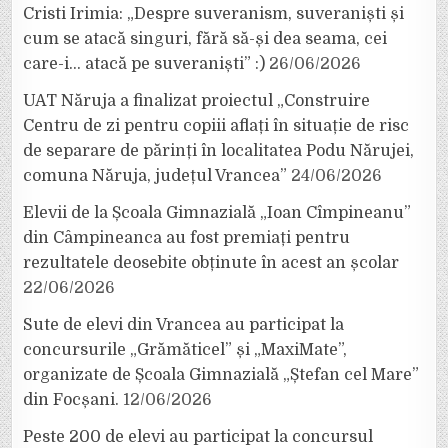
Cristi Irimia: „Despre suveranism, suveraniști și
cum se atacă singuri, fără să-și dea seama, cei
care-i… atacă pe suveraniști” :)
26/06/2026
UAT Năruja a finalizat proiectul „Construire
Centru de zi pentru copiii aflați în situație de risc
de separare de părinți în localitatea Podu Nărujei,
comuna Năruja, județul Vrancea”
24/06/2026
Elevii de la Școala Gimnazială „Ioan Cîmpineanu”
din Câmpineanca au fost premiați pentru
rezultatele deosebite obținute în acest an școlar
22/06/2026
Sute de elevi din Vrancea au participat la
concursurile „Grămăticel” și „MaxiMate”,
organizate de Școala Gimnazială „Ștefan cel Mare”
din Focșani.
12/06/2026
Peste 200 de elevi au participat la concursul