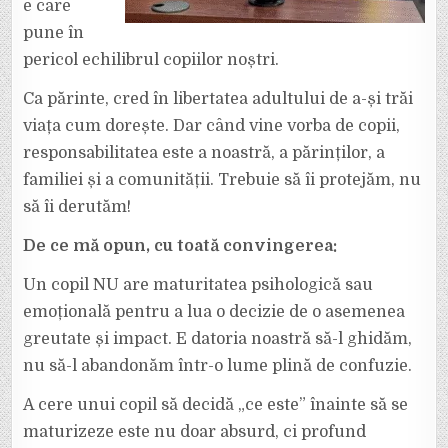
e care
pune în
pericol echilibrul copiilor noștri.
Ca părinte, cred în libertatea adultului de a-și trăi
viața cum dorește. Dar când vine vorba de copii,
responsabilitatea este a noastră, a părinților, a
familiei și a comunității. Trebuie să îi protejăm, nu
să îi derutăm!
De ce mă opun, cu toată convingerea:
Un copil NU are maturitatea psihologică sau
emoțională pentru a lua o decizie de o asemenea
greutate și impact. E datoria noastră să-l ghidăm,
nu să-l abandonăm într-o lume plină de confuzie.
A cere unui copil să decidă „ce este” înainte să se
maturizeze este nu doar absurd, ci profund