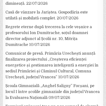
dimineață.
22/07/2026
Casă de vânzare la Jariștea. Gospodăria este
utilată și mobilată complet.
20/07/2026
Regrete eterne după trecerea la cele veșnice a
profesorului Ion Dumitrache, soțul doamnei
director adjunct al Școlii nr. 10, Mitrița
Dumitrache
10/07/2026
Comunicat de presă. Primăria Urechești anunță
finalizarea proiectului „Creșterea eficienței
energetice și gestionarea inteligentă a energiei în
sediul Primăriei și Căminul Cultural, Comuna
Urechești, județul Vrancea”
10/07/2026
Școala Gimnazială „Anghel Saligny” Focșani, pe
locul I între școlile gimnaziale din județul Vrancea
la Evaluarea Națională
09/07/2026