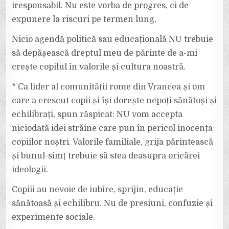
iresponsabil. Nu este vorba de progres, ci de
expunere la riscuri pe termen lung.
Nicio agendă politică sau educațională NU trebuie
să depășească dreptul meu de părinte de a-mi
crește copilul în valorile și cultura noastră.
* Ca lider al comunității rome din Vrancea și om
care a crescut copii și își dorește nepoți sănătoși și
echilibrați, spun răspicat: NU vom accepta
niciodată idei străine care pun în pericol inocența
copiilor noștri. Valorile familiale, grija părintească
și bunul-simț trebuie să stea deasupra oricărei
ideologii.
Copiii au nevoie de iubire, sprijin, educație
sănătoasă și echilibru. Nu de presiuni, confuzie și
experimente sociale.