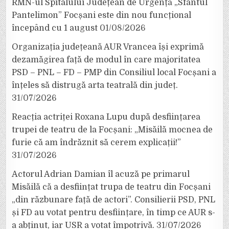
RMN-ul Spitalului Județean de Urgență „Sfântul
Pantelimon” Focșani este din nou funcțional
începând cu 1 august
01/08/2026
Organizația județeană AUR Vrancea își exprimă
dezamăgirea față de modul în care majoritatea
PSD – PNL – FD – PMP din Consiliul local Focșani a
înțeles să distrugă arta teatrală din județ.
31/07/2026
Reacția actriței Roxana Lupu după desființarea
trupei de teatru de la Focșani: „Misăilă mocnea de
furie că am îndrăznit să cerem explicații!”
31/07/2026
Actorul Adrian Damian îl acuză pe primarul
Misăilă că a desființat trupa de teatru din Focșani
„din răzbunare față de actori”. Consilierii PSD, PNL
și FD au votat pentru desființare, în timp ce AUR s-
a abținut, iar USR a votat împotrivă.
31/07/2026