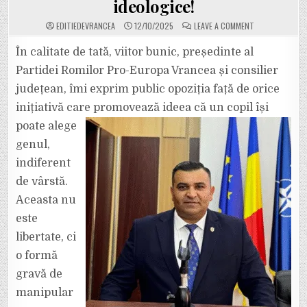
ideologice!
ON
EDITIEDEVRANCEA
12/10/2025
LEAVE A COMMENT
COPIII
NOȘTRI,
AI
În calitate de tată, viitor bunic, președinte al
ROMILOR,
AI
Partidei Romilor Pro-Europa Vrancea și consilier
ROMÂNILOR
ȘI
județean, îmi exprim public opoziția față de orice
AI
TUTUROR
inițiativă care promovează ideea că un copil își
CETĂȚENILOR
ACESTEI
ȚĂRI
poate
alege
NU
TREBUIE
genul,
TRANSFORMAȚI
ÎN
indiferent
SUBIECȚI
AI
de vârstă.
UNOR
EXPERIMENTE
IDEOLOGICE!
Aceasta nu
este
libertate, ci
o formă
gravă de
manipular