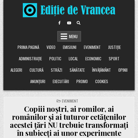
Skip
to
content
MENU
PRIMA PAGINĂ
VIDEO
EMISIUNI
EVENIMENT
JUSTIȚIE
ADMINISTRAȚIE
POLITIC
LOCAL
ECONOMIC
SPORT
ALEGERI
CULTURĂ
STRĂZI
SĂNĂTATE
ÎNVĂȚĂMÂNT
OPINII
ANUNȚURI
EXECUTĂRI
PROMO
COOKIES
POSTED
EVENIMENT
IN
Copiii noștri, ai romilor, ai
românilor și ai tuturor cetățenilor
acestei țări NU trebuie transformați
în subiecți ai unor experimente