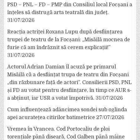
PSD – PNL – FD – PMP din Consiliul local Focșani a
înțeles să distrugă arta teatrală din județ.
31/07/2026
Reacția actriței Roxana Lupu după desființarea
trupei de teatru de la Focșani: „Misăilă mocnea de
furie că am îndrăznit să cerem explicații!”
31/07/2026
Actorul Adrian Damian îl acuză pe primarul
Misăilă că a desființat trupa de teatru din Focșani
„din răzbunare față de actori”. Consilierii PSD, PNL
și FD au votat pentru desființare, în timp ce AUR s-
a abținut, iar USR a votat împotrivă.
31/07/2026
Cum influențează adâncimea sondei sub oglinda
apei acuratețea citirilor batimetrice
27/07/2026
Vremea în Vrancea. Cod Portocaliu de ploi
torențiale până diseară, Cod Galben până mâine