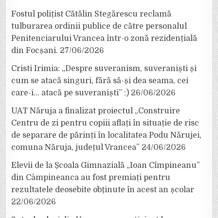
Fostul polițist Cătălin Stegărescu reclamă
tulburarea ordinii publice de către personalul
Penitenciarului Vrancea într-o zonă rezidențială
din Focșani.
27/06/2026
Cristi Irimia: „Despre suveranism, suveraniști și
cum se atacă singuri, fără să-și dea seama, cei
care-i… atacă pe suveraniști” :)
26/06/2026
UAT Năruja a finalizat proiectul „Construire
Centru de zi pentru copiii aflați în situație de risc
de separare de părinți în localitatea Podu Nărujei,
comuna Năruja, județul Vrancea”
24/06/2026
Elevii de la Școala Gimnazială „Ioan Cîmpineanu”
din Câmpineanca au fost premiați pentru
rezultatele deosebite obținute în acest an școlar
22/06/2026