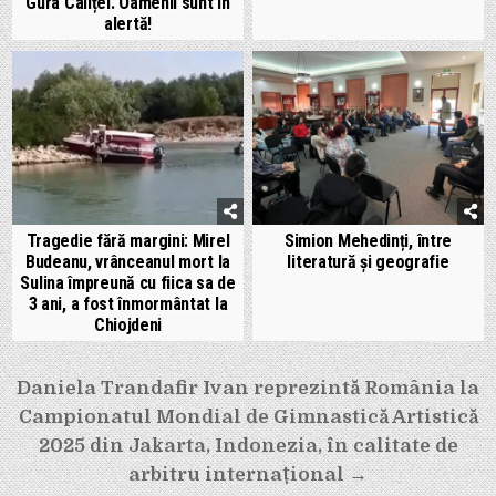
Gura Caliței. Oamenii sunt în
alertă!
Tragedie fără margini: Mirel
Simion Mehedinți, între
Budeanu, vrânceanul mort la
literatură și geografie
Sulina împreună cu fiica sa de
3 ani, a fost înmormântat la
Chiojdeni
Navigare
Daniela Trandafir Ivan reprezintă România la
Campionatul Mondial de Gimnastică Artistică
în
2025 din Jakarta, Indonezia, în calitate de
articole
arbitru internațional →