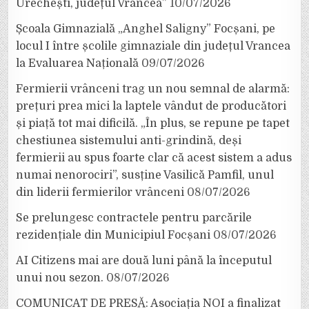
Urechești, județul Vrancea”
10/07/2026
Școala Gimnazială „Anghel Saligny” Focșani, pe
locul I între școlile gimnaziale din județul Vrancea
la Evaluarea Națională
09/07/2026
Fermierii vrânceni trag un nou semnal de alarmă:
prețuri prea mici la laptele vândut de producători
și piață tot mai dificilă. „În plus, se repune pe tapet
chestiunea sistemului anti-grindină, deși
fermierii au spus foarte clar că acest sistem a adus
numai nenorociri”, susține Vasilică Pamfil, unul
din liderii fermierilor vrânceni
08/07/2026
Se prelungesc contractele pentru parcările
rezidențiale din Municipiul Focșani
08/07/2026
AI Citizens mai are două luni până la începutul
unui nou sezon.
08/07/2026
COMUNICAT DE PRESĂ: Asociația NOI a finalizat