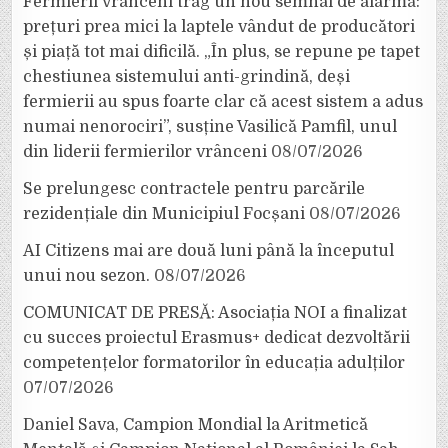
Fermierii vrânceni trag un nou semnal de alarmă:
prețuri prea mici la laptele vândut de producători
și piață tot mai dificilă. „În plus, se repune pe tapet
chestiunea sistemului anti-grindină, deși
fermierii au spus foarte clar că acest sistem a adus
numai nenorociri”, susține Vasilică Pamfil, unul
din liderii fermierilor vrânceni
08/07/2026
Se prelungesc contractele pentru parcările
rezidențiale din Municipiul Focșani
08/07/2026
AI Citizens mai are două luni până la începutul
unui nou sezon.
08/07/2026
COMUNICAT DE PRESĂ: Asociația NOI a finalizat
cu succes proiectul Erasmus+ dedicat dezvoltării
competențelor formatorilor în educația adulților
07/07/2026
Daniel Sava, Campion Mondial la Aritmetică