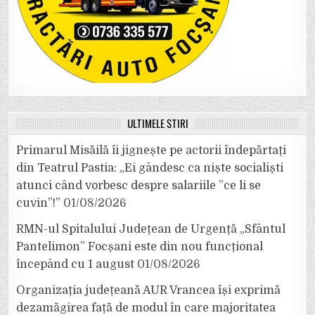
ULTIMELE ȘTIRI
Primarul Misăilă îi jignește pe actorii îndepărtați
din Teatrul Pastia: „Ei gândesc ca niște socialiști
atunci când vorbesc despre salariile ”ce li se
cuvin”!”
01/08/2026
RMN-ul Spitalului Județean de Urgență „Sfântul
Pantelimon” Focșani este din nou funcțional
începând cu 1 august
01/08/2026
Organizația județeană AUR Vrancea își exprimă
dezamăgirea față de modul în care majoritatea