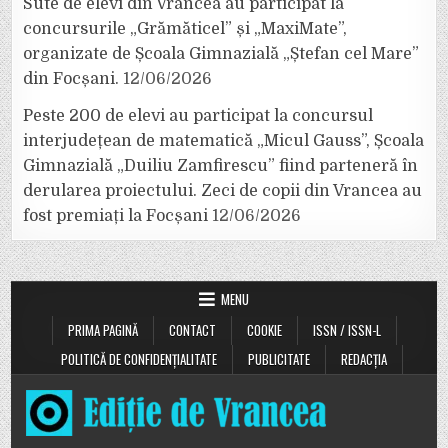
Sute de elevi din Vrancea au participat la
concursurile „Grămăticel” și „MaxiMate”,
organizate de Școala Gimnazială „Ștefan cel Mare”
din Focșani.
12/06/2026
Peste 200 de elevi au participat la concursul
interjudețean de matematică „Micul Gauss”, Școala
Gimnazială „Duiliu Zamfirescu” fiind parteneră în
derularea proiectului. Zeci de copii din Vrancea au
fost premiați la Focșani
12/06/2026
MENU
PRIMA PAGINĂ
CONTACT
COOKIE
ISSN / ISSN-L
POLITICĂ DE CONFIDENȚIALITATE
PUBLICITATE
REDACȚIA