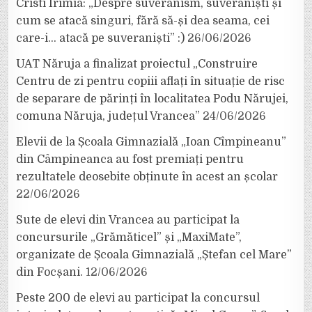
Cristi Irimia: „Despre suveranism, suveraniști și
cum se atacă singuri, fără să-și dea seama, cei
care-i… atacă pe suveraniști” :)
26/06/2026
UAT Năruja a finalizat proiectul „Construire
Centru de zi pentru copiii aflați în situație de risc
de separare de părinți în localitatea Podu Nărujei,
comuna Năruja, județul Vrancea”
24/06/2026
Elevii de la Școala Gimnazială „Ioan Cîmpineanu”
din Câmpineanca au fost premiați pentru
rezultatele deosebite obținute în acest an școlar
22/06/2026
Sute de elevi din Vrancea au participat la
concursurile „Grămăticel” și „MaxiMate”,
organizate de Școala Gimnazială „Ștefan cel Mare”
din Focșani.
12/06/2026
Peste 200 de elevi au participat la concursul