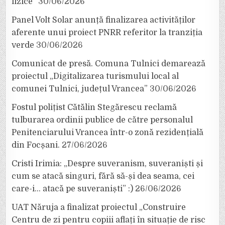
fizice”
30/06/2026
Panel Volt Solar anunță finalizarea activităților
aferente unui proiect PNRR referitor la tranziția
verde
30/06/2026
Comunicat de presă. Comuna Tulnici demarează
proiectul „Digitalizarea turismului local al
comunei Tulnici, județul Vrancea”
30/06/2026
Fostul polițist Cătălin Stegărescu reclamă
tulburarea ordinii publice de către personalul
Penitenciarului Vrancea într-o zonă rezidențială
din Focșani.
27/06/2026
Cristi Irimia: „Despre suveranism, suveraniști și
cum se atacă singuri, fără să-și dea seama, cei
care-i… atacă pe suveraniști” :)
26/06/2026
UAT Năruja a finalizat proiectul „Construire
Centru de zi pentru copiii aflați în situație de risc