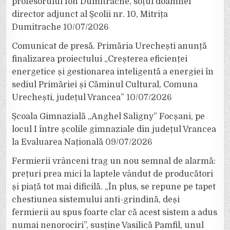
profesorului Ion Dumitrache, soțul doamnei
director adjunct al Școlii nr. 10, Mitrița
Dumitrache
10/07/2026
Comunicat de presă. Primăria Urechești anunță
finalizarea proiectului „Creșterea eficienței
energetice și gestionarea inteligentă a energiei în
sediul Primăriei și Căminul Cultural, Comuna
Urechești, județul Vrancea”
10/07/2026
Școala Gimnazială „Anghel Saligny” Focșani, pe
locul I între școlile gimnaziale din județul Vrancea
la Evaluarea Națională
09/07/2026
Fermierii vrânceni trag un nou semnal de alarmă:
prețuri prea mici la laptele vândut de producători
și piață tot mai dificilă. „În plus, se repune pe tapet
chestiunea sistemului anti-grindină, deși
fermierii au spus foarte clar că acest sistem a adus
numai nenorociri”, susține Vasilică Pamfil, unul