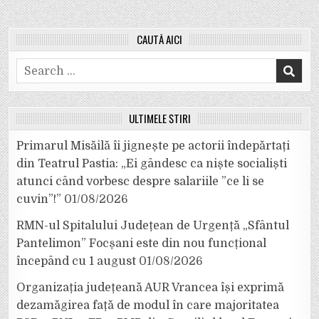
CAUTĂ AICI
Search
for:
ULTIMELE ȘTIRI
Primarul Misăilă îi jignește pe actorii îndepărtați
din Teatrul Pastia: „Ei gândesc ca niște socialiști
atunci când vorbesc despre salariile ”ce li se
cuvin”!”
01/08/2026
RMN-ul Spitalului Județean de Urgență „Sfântul
Pantelimon” Focșani este din nou funcțional
începând cu 1 august
01/08/2026
Organizația județeană AUR Vrancea își exprimă
dezamăgirea față de modul în care majoritatea