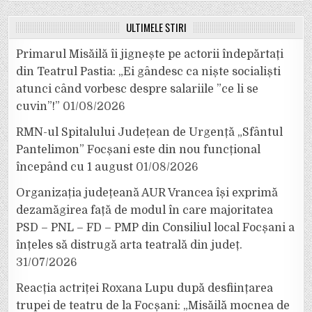
ULTIMELE ȘTIRI
Primarul Misăilă îi jignește pe actorii îndepărtați
din Teatrul Pastia: „Ei gândesc ca niște socialiști
atunci când vorbesc despre salariile ”ce li se
cuvin”!”
01/08/2026
RMN-ul Spitalului Județean de Urgență „Sfântul
Pantelimon” Focșani este din nou funcțional
începând cu 1 august
01/08/2026
Organizația județeană AUR Vrancea își exprimă
dezamăgirea față de modul în care majoritatea
PSD – PNL – FD – PMP din Consiliul local Focșani a
înțeles să distrugă arta teatrală din județ.
31/07/2026
Reacția actriței Roxana Lupu după desființarea
trupei de teatru de la Focșani: „Misăilă mocnea de