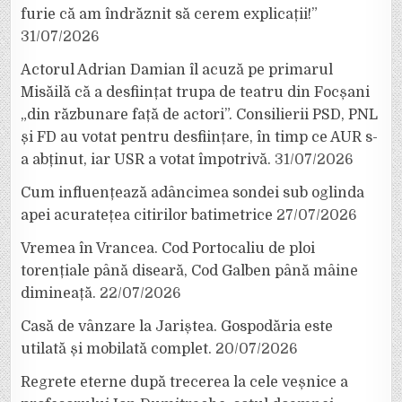
furie că am îndrăznit să cerem explicații!”
31/07/2026
Actorul Adrian Damian îl acuză pe primarul
Misăilă că a desființat trupa de teatru din Focșani
„din răzbunare față de actori”. Consilierii PSD, PNL
și FD au votat pentru desființare, în timp ce AUR s-
a abținut, iar USR a votat împotrivă.
31/07/2026
Cum influențează adâncimea sondei sub oglinda
apei acuratețea citirilor batimetrice
27/07/2026
Vremea în Vrancea. Cod Portocaliu de ploi
torențiale până diseară, Cod Galben până mâine
dimineață.
22/07/2026
Casă de vânzare la Jariștea. Gospodăria este
utilată și mobilată complet.
20/07/2026
Regrete eterne după trecerea la cele veșnice a