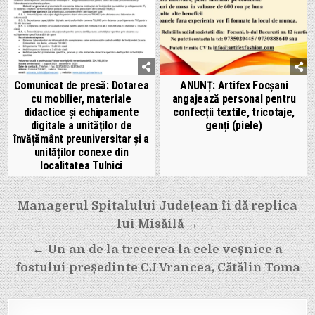
Comunicat de presă: Dotarea
ANUNȚ: Artifex Focșani
cu mobilier, materiale
angajează personal pentru
didactice și echipamente
confecții textile, tricotaje,
digitale a unităților de
genți (piele)
învățământ preuniversitar și a
unităților conexe din
localitatea Tulnici
Navigare
Managerul Spitalului Județean îi dă replica
în
lui Misăilă →
articole
← Un an de la trecerea la cele veșnice a
fostului președinte CJ Vrancea, Cătălin Toma