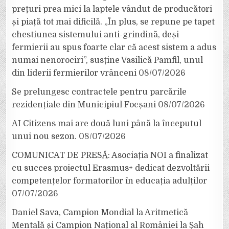
prețuri prea mici la laptele vândut de producători
și piață tot mai dificilă. „În plus, se repune pe tapet
chestiunea sistemului anti-grindină, deși
fermierii au spus foarte clar că acest sistem a adus
numai nenorociri”, susține Vasilică Pamfil, unul
din liderii fermierilor vrânceni
08/07/2026
Se prelungesc contractele pentru parcările
rezidențiale din Municipiul Focșani
08/07/2026
AI Citizens mai are două luni până la începutul
unui nou sezon.
08/07/2026
COMUNICAT DE PRESĂ: Asociația NOI a finalizat
cu succes proiectul Erasmus+ dedicat dezvoltării
competențelor formatorilor în educația adulților
07/07/2026
Daniel Sava, Campion Mondial la Aritmetică
Mentală și Campion Național al României la Șah