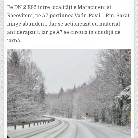
DN
2
Pe DN 2 E85 intre localitățile Maracineni si
–
E
Racoviteni, pe A7 porțiunea Vadu-Pasii – Rm. Sarat
85
ÎNTRE
ninge abundent, dar se acționează cu material
SPĂTARU
ȘI
antiderapant, iar pe A7 se circula in condiții de
LIMITA
IALOMIȚA
NINGE
iarnă.
ABUNDENT.
5
UTILAJE
SUNT
ÎN
ACȚIUNE.