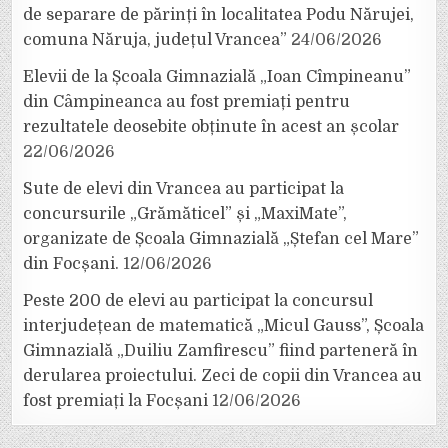
de separare de părinți în localitatea Podu Nărujei,
comuna Năruja, județul Vrancea”
24/06/2026
Elevii de la Școala Gimnazială „Ioan Cîmpineanu”
din Câmpineanca au fost premiați pentru
rezultatele deosebite obținute în acest an școlar
22/06/2026
Sute de elevi din Vrancea au participat la
concursurile „Grămăticel” și „MaxiMate”,
organizate de Școala Gimnazială „Ștefan cel Mare”
din Focșani.
12/06/2026
Peste 200 de elevi au participat la concursul
interjudețean de matematică „Micul Gauss”, Școala
Gimnazială „Duiliu Zamfirescu” fiind parteneră în
derularea proiectului. Zeci de copii din Vrancea au
fost premiați la Focșani
12/06/2026