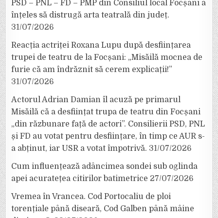
PSD – PNL – FD – PMP din Consiliul local Focșani a
înțeles să distrugă arta teatrală din județ.
31/07/2026
Reacția actriței Roxana Lupu după desființarea
trupei de teatru de la Focșani: „Misăilă mocnea de
furie că am îndrăznit să cerem explicații!”
31/07/2026
Actorul Adrian Damian îl acuză pe primarul
Misăilă că a desființat trupa de teatru din Focșani
„din răzbunare față de actori”. Consilierii PSD, PNL
și FD au votat pentru desființare, în timp ce AUR s-
a abținut, iar USR a votat împotrivă.
31/07/2026
Cum influențează adâncimea sondei sub oglinda
apei acuratețea citirilor batimetrice
27/07/2026
Vremea în Vrancea. Cod Portocaliu de ploi
torențiale până diseară, Cod Galben până mâine