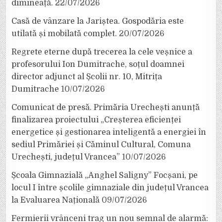
dimineață.
22/07/2026
Casă de vânzare la Jariștea. Gospodăria este
utilată și mobilată complet.
20/07/2026
Regrete eterne după trecerea la cele veșnice a
profesorului Ion Dumitrache, soțul doamnei
director adjunct al Școlii nr. 10, Mitrița
Dumitrache
10/07/2026
Comunicat de presă. Primăria Urechești anunță
finalizarea proiectului „Creșterea eficienței
energetice și gestionarea inteligentă a energiei în
sediul Primăriei și Căminul Cultural, Comuna
Urechești, județul Vrancea”
10/07/2026
Școala Gimnazială „Anghel Saligny” Focșani, pe
locul I între școlile gimnaziale din județul Vrancea
la Evaluarea Națională
09/07/2026
Fermierii vrânceni trag un nou semnal de alarmă: