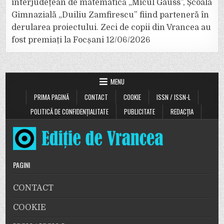
interjudețean de matematică „Micul Gauss”, Școala
Gimnazială „Duiliu Zamfirescu” fiind parteneră în
derularea proiectului. Zeci de copii din Vrancea au
fost premiați la Focșani
12/06/2026
MENU
PRIMA PAGINĂ
CONTACT
COOKIE
ISSN / ISSN-L
POLITICĂ DE CONFIDENȚIALITATE
PUBLICITATE
REDACȚIA
PAGINI
CONTACT
COOKIE