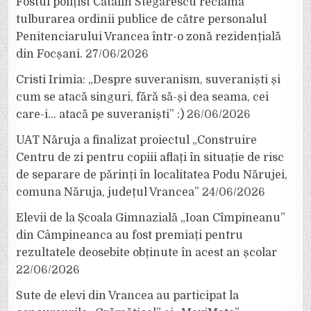
Fostul polițist Cătălin Stegărescu reclamă
tulburarea ordinii publice de către personalul
Penitenciarului Vrancea într-o zonă rezidențială
din Focșani.
27/06/2026
Cristi Irimia: „Despre suveranism, suveraniști și
cum se atacă singuri, fără să-și dea seama, cei
care-i… atacă pe suveraniști” :)
26/06/2026
UAT Năruja a finalizat proiectul „Construire
Centru de zi pentru copiii aflați în situație de risc
de separare de părinți în localitatea Podu Nărujei,
comuna Năruja, județul Vrancea”
24/06/2026
Elevii de la Școala Gimnazială „Ioan Cîmpineanu”
din Câmpineanca au fost premiați pentru
rezultatele deosebite obținute în acest an școlar
22/06/2026
Sute de elevi din Vrancea au participat la