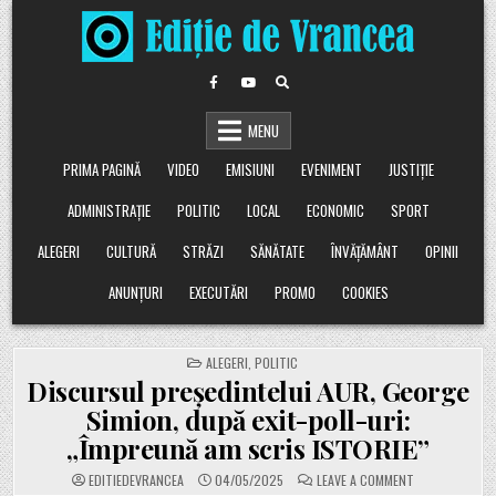
Skip
to
content
MENU
PRIMA PAGINĂ
VIDEO
EMISIUNI
EVENIMENT
JUSTIȚIE
ADMINISTRAȚIE
POLITIC
LOCAL
ECONOMIC
SPORT
ALEGERI
CULTURĂ
STRĂZI
SĂNĂTATE
ÎNVĂȚĂMÂNT
OPINII
ANUNȚURI
EXECUTĂRI
PROMO
COOKIES
POSTED
ALEGERI
,
POLITIC
IN
Discursul președintelui AUR, George
Simion, după exit-poll-uri:
„Împreună am scris ISTORIE”
ON
EDITIEDEVRANCEA
04/05/2025
LEAVE A COMMENT
DISCURSUL