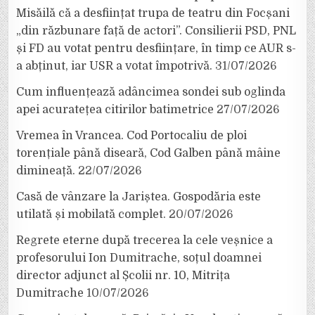
Misăilă că a desființat trupa de teatru din Focșani
„din răzbunare față de actori”. Consilierii PSD, PNL
și FD au votat pentru desființare, în timp ce AUR s-
a abținut, iar USR a votat împotrivă.
31/07/2026
Cum influențează adâncimea sondei sub oglinda
apei acuratețea citirilor batimetrice
27/07/2026
Vremea în Vrancea. Cod Portocaliu de ploi
torențiale până diseară, Cod Galben până mâine
dimineață.
22/07/2026
Casă de vânzare la Jariștea. Gospodăria este
utilată și mobilată complet.
20/07/2026
Regrete eterne după trecerea la cele veșnice a
profesorului Ion Dumitrache, soțul doamnei
director adjunct al Școlii nr. 10, Mitrița
Dumitrache
10/07/2026