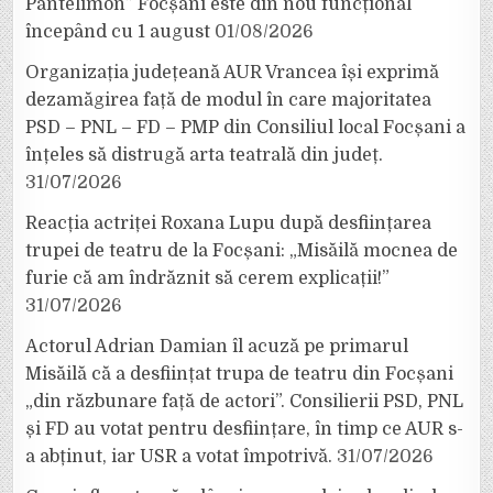
Pantelimon” Focșani este din nou funcțional
începând cu 1 august
01/08/2026
Organizația județeană AUR Vrancea își exprimă
dezamăgirea față de modul în care majoritatea
PSD – PNL – FD – PMP din Consiliul local Focșani a
înțeles să distrugă arta teatrală din județ.
31/07/2026
Reacția actriței Roxana Lupu după desființarea
trupei de teatru de la Focșani: „Misăilă mocnea de
furie că am îndrăznit să cerem explicații!”
31/07/2026
Actorul Adrian Damian îl acuză pe primarul
Misăilă că a desființat trupa de teatru din Focșani
„din răzbunare față de actori”. Consilierii PSD, PNL
și FD au votat pentru desființare, în timp ce AUR s-
a abținut, iar USR a votat împotrivă.
31/07/2026