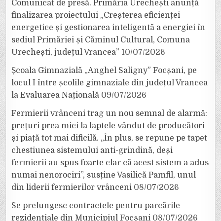
Comunicat de presă. Primăria Urechești anunță
finalizarea proiectului „Creșterea eficienței
energetice și gestionarea inteligentă a energiei în
sediul Primăriei și Căminul Cultural, Comuna
Urechești, județul Vrancea”
10/07/2026
Școala Gimnazială „Anghel Saligny” Focșani, pe
locul I între școlile gimnaziale din județul Vrancea
la Evaluarea Națională
09/07/2026
Fermierii vrânceni trag un nou semnal de alarmă:
prețuri prea mici la laptele vândut de producători
și piață tot mai dificilă. „În plus, se repune pe tapet
chestiunea sistemului anti-grindină, deși
fermierii au spus foarte clar că acest sistem a adus
numai nenorociri”, susține Vasilică Pamfil, unul
din liderii fermierilor vrânceni
08/07/2026
Se prelungesc contractele pentru parcările
rezidențiale din Municipiul Focșani
08/07/2026