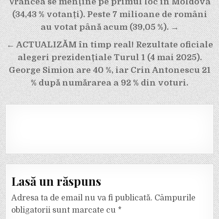
Navigare
Vrancea se menține pe primul loc în Moldova
în
(34,43 % votanți). Peste 7 milioane de români
articole
au votat până acum (39,05 %). →
← ACTUALIZĂM în timp real! Rezultate oficiale
alegeri prezidențiale Turul 1 (4 mai 2025).
George Simion are 40 %, iar Crin Antonescu 21
% după numărarea a 92 % din voturi.
Lasă un răspuns
Adresa ta de email nu va fi publicată.
Câmpurile
obligatorii sunt marcate cu
*