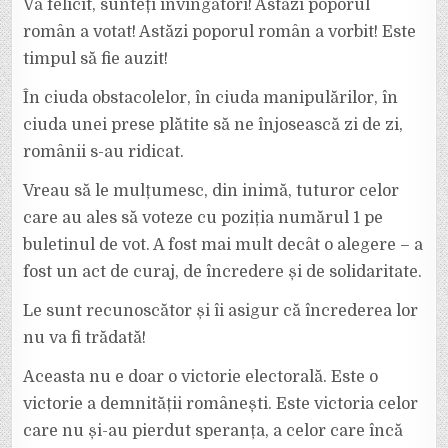
Vă felicit, sunteți învingători! Astăzi poporul
român a votat! Astăzi poporul român a vorbit! Este
timpul să fie auzit!
În ciuda obstacolelor, în ciuda manipulărilor, în
ciuda unei prese plătite să ne înjosească zi de zi,
românii s-au ridicat.
Vreau să le mulțumesc, din inimă, tuturor celor
care au ales să voteze cu poziția numărul 1 pe
buletinul de vot. A fost mai mult decât o alegere – a
fost un act de curaj, de încredere și de solidaritate.
Le sunt recunoscător și îi asigur că încrederea lor
nu va fi trădată!
Aceasta nu e doar o victorie electorală. Este o
victorie a demnității românești. Este victoria celor
care nu și-au pierdut speranța, a celor care încă