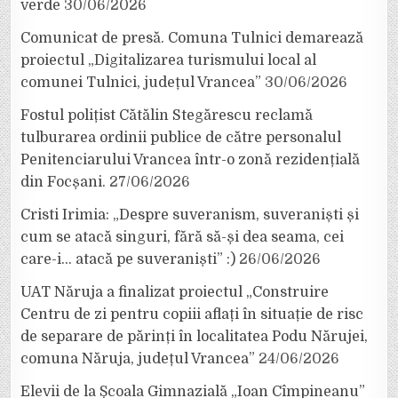
verde
30/06/2026
Comunicat de presă. Comuna Tulnici demarează
proiectul „Digitalizarea turismului local al
comunei Tulnici, județul Vrancea”
30/06/2026
Fostul polițist Cătălin Stegărescu reclamă
tulburarea ordinii publice de către personalul
Penitenciarului Vrancea într-o zonă rezidențială
din Focșani.
27/06/2026
Cristi Irimia: „Despre suveranism, suveraniști și
cum se atacă singuri, fără să-și dea seama, cei
care-i… atacă pe suveraniști” :)
26/06/2026
UAT Năruja a finalizat proiectul „Construire
Centru de zi pentru copiii aflați în situație de risc
de separare de părinți în localitatea Podu Nărujei,
comuna Năruja, județul Vrancea”
24/06/2026
Elevii de la Școala Gimnazială „Ioan Cîmpineanu”