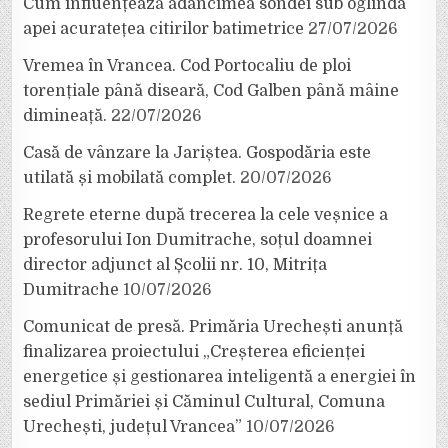
Cum influențează adâncimea sondei sub oglinda
apei acuratețea citirilor batimetrice
27/07/2026
Vremea în Vrancea. Cod Portocaliu de ploi
torențiale până diseară, Cod Galben până mâine
dimineață.
22/07/2026
Casă de vânzare la Jariștea. Gospodăria este
utilată și mobilată complet.
20/07/2026
Regrete eterne după trecerea la cele veșnice a
profesorului Ion Dumitrache, soțul doamnei
director adjunct al Școlii nr. 10, Mitrița
Dumitrache
10/07/2026
Comunicat de presă. Primăria Urechești anunță
finalizarea proiectului „Creșterea eficienței
energetice și gestionarea inteligentă a energiei în
sediul Primăriei și Căminul Cultural, Comuna
Urechești, județul Vrancea”
10/07/2026