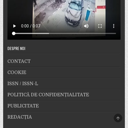
DESPRE NOI
CONTACT
COOKIE
ISSN / ISSN-L
POLITICĂ DE CONFIDENȚIALITATE
PUBLICITATE
SCRO
REDACȚIA
TO
TOP