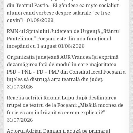
din Teatrul Pastia: „Ei gândesc ca niște socialiști
atunci când vorbesc despre salariile ”ce li se
cuvin”!”
01/08/2026
RMN-ul Spitalului Județean de Urgență „Sfântul
Pantelimon” Focșani este din nou funcțional
începând cu 1 august
01/08/2026
Organizația județeană AUR Vrancea își exprimă
dezamăgirea față de modul în care majoritatea
PSD – PNL – FD – PMP din Consiliul local Focșani a
înțeles să distrugă arta teatrală din județ.
31/07/2026
Reacția actriței Roxana Lupu după desființarea
trupei de teatru de la Focșani: „Misăilă mocnea de
furie că am îndrăznit să cerem explicații!”
31/07/2026
Actorul Adrian Damian îl acuză pe primarul