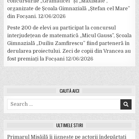
concursurile „Grămăticel” și „MaxiMate”,
organizate de Școala Gimnazială „Ștefan cel Mare”
din Focșani.
12/06/2026
Peste 200 de elevi au participat la concursul
interjudețean de matematică „Micul Gauss”, Școala
Gimnazială „Duiliu Zamfirescu” fiind parteneră în
derularea proiectului. Zeci de copii din Vrancea au
fost premiați la Focșani
12/06/2026
CAUTĂ AICI
Search
for:
ULTIMELE ȘTIRI
Primarul Misăilă îi jignește pe actorii îndepărtați