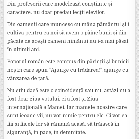
Din profesorii care modelează conștiințe și
caractere, nu doar predau lecții elevilor.
Din oamenii care muncesc cu mâna pământul și îl
cultivă pentru ca noi să avem o pâine bună și din
păcate de acești oameni nimănui nu i-a mai păsat
în ultimii ani.
Poporul român este compus din părinții și bunicii
noștri care spun ”Ajunge cu trădarea!”, ajunge cu
vânzarea de țară.
Nu știu dacă este o coincidență sau nu, astăzi nu a
fost doar ziua votului, ci a fost și Ziua
internațională a Mamei. Iar mamele noastre care
sunt icoane vii, nu vor nimic pentru ele. Ci vor ca
fiii și fiicele lor să rămână acasă, să trăiască în
siguranță, în pace, în demnitate.