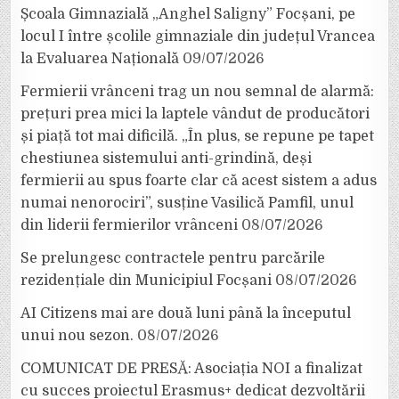
Școala Gimnazială „Anghel Saligny” Focșani, pe
locul I între școlile gimnaziale din județul Vrancea
la Evaluarea Națională
09/07/2026
Fermierii vrânceni trag un nou semnal de alarmă:
prețuri prea mici la laptele vândut de producători
și piață tot mai dificilă. „În plus, se repune pe tapet
chestiunea sistemului anti-grindină, deși
fermierii au spus foarte clar că acest sistem a adus
numai nenorociri”, susține Vasilică Pamfil, unul
din liderii fermierilor vrânceni
08/07/2026
Se prelungesc contractele pentru parcările
rezidențiale din Municipiul Focșani
08/07/2026
AI Citizens mai are două luni până la începutul
unui nou sezon.
08/07/2026
COMUNICAT DE PRESĂ: Asociația NOI a finalizat
cu succes proiectul Erasmus+ dedicat dezvoltării