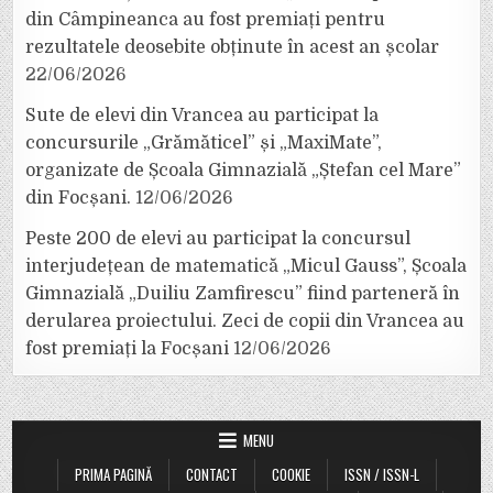
din Câmpineanca au fost premiați pentru
rezultatele deosebite obținute în acest an școlar
22/06/2026
Sute de elevi din Vrancea au participat la
concursurile „Grămăticel” și „MaxiMate”,
organizate de Școala Gimnazială „Ștefan cel Mare”
din Focșani.
12/06/2026
Peste 200 de elevi au participat la concursul
interjudețean de matematică „Micul Gauss”, Școala
Gimnazială „Duiliu Zamfirescu” fiind parteneră în
derularea proiectului. Zeci de copii din Vrancea au
fost premiați la Focșani
12/06/2026
MENU
PRIMA PAGINĂ
CONTACT
COOKIE
ISSN / ISSN-L