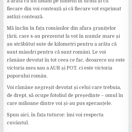
a arăta că nu lăsăm pe nimeni în urmă și că
fiecare din voi contează și că fiecare vot exprimat
astăzi contează.
Mă înclin în fața românilor din afara granițelor
țării, care s-au prezentat la vot în număr mare și
au străbătut sute de kilometri pentru a arăta că
sunt mândri pentru că sunt români. Le voi
rămâne devotat în tot ceea ce fac, deoarece nu este
victoria mea sau a AUR și POT, ci este victoria
poporului român.
Voi rămâne negreșit devotat și celui care trebuia,
de drept, să ocupe fotoliul de președinte – omul în
care milioane dintre voi și-au pus speranțele.
Spun aici, în fața tuturor: îmi voi respecta
cuvântul.