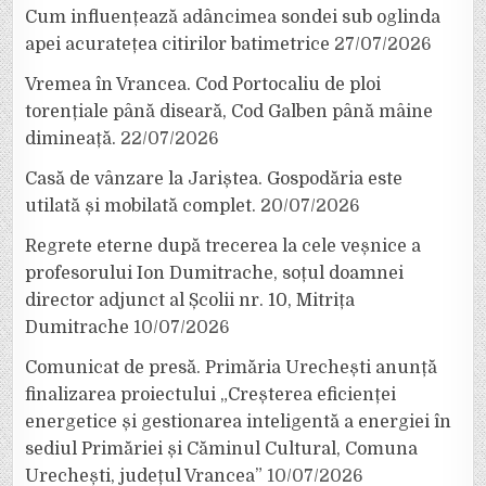
Cum influențează adâncimea sondei sub oglinda
apei acuratețea citirilor batimetrice
27/07/2026
Vremea în Vrancea. Cod Portocaliu de ploi
torențiale până diseară, Cod Galben până mâine
dimineață.
22/07/2026
Casă de vânzare la Jariștea. Gospodăria este
utilată și mobilată complet.
20/07/2026
Regrete eterne după trecerea la cele veșnice a
profesorului Ion Dumitrache, soțul doamnei
director adjunct al Școlii nr. 10, Mitrița
Dumitrache
10/07/2026
Comunicat de presă. Primăria Urechești anunță
finalizarea proiectului „Creșterea eficienței
energetice și gestionarea inteligentă a energiei în
sediul Primăriei și Căminul Cultural, Comuna
Urechești, județul Vrancea”
10/07/2026