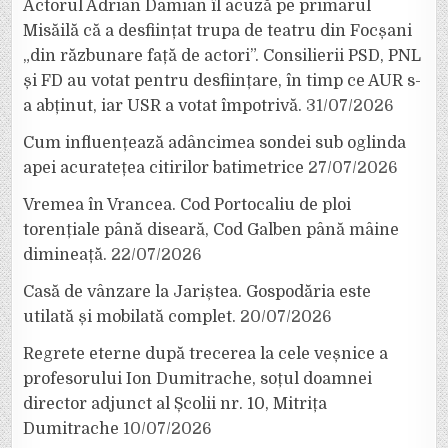
Actorul Adrian Damian îl acuză pe primarul
Misăilă că a desființat trupa de teatru din Focșani
„din răzbunare față de actori”. Consilierii PSD, PNL
și FD au votat pentru desființare, în timp ce AUR s-
a abținut, iar USR a votat împotrivă.
31/07/2026
Cum influențează adâncimea sondei sub oglinda
apei acuratețea citirilor batimetrice
27/07/2026
Vremea în Vrancea. Cod Portocaliu de ploi
torențiale până diseară, Cod Galben până mâine
dimineață.
22/07/2026
Casă de vânzare la Jariștea. Gospodăria este
utilată și mobilată complet.
20/07/2026
Regrete eterne după trecerea la cele veșnice a
profesorului Ion Dumitrache, soțul doamnei
director adjunct al Școlii nr. 10, Mitrița
Dumitrache
10/07/2026