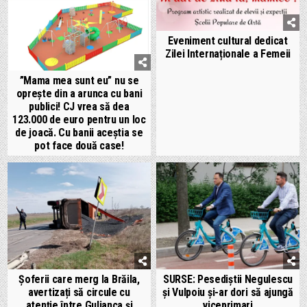
Eveniment cultural dedicat
Zilei Internaționale a Femeii
”Mama mea sunt eu” nu se
oprește din a arunca cu bani
publici! CJ vrea să dea
123.000 de euro pentru un loc
de joacă. Cu banii aceștia se
pot face două case!
Șoferii care merg la Brăila,
SURSE: Pesediștii Negulescu
avertizați să circule cu
și Vulpoiu și-ar dori să ajungă
atenție între Gulianca și
viceprimari