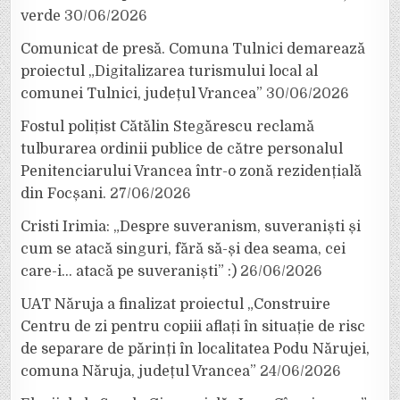
verde
30/06/2026
Comunicat de presă. Comuna Tulnici demarează
proiectul „Digitalizarea turismului local al
comunei Tulnici, județul Vrancea”
30/06/2026
Fostul polițist Cătălin Stegărescu reclamă
tulburarea ordinii publice de către personalul
Penitenciarului Vrancea într-o zonă rezidențială
din Focșani.
27/06/2026
Cristi Irimia: „Despre suveranism, suveraniști și
cum se atacă singuri, fără să-și dea seama, cei
care-i… atacă pe suveraniști” :)
26/06/2026
UAT Năruja a finalizat proiectul „Construire
Centru de zi pentru copiii aflați în situație de risc
de separare de părinți în localitatea Podu Nărujei,
comuna Năruja, județul Vrancea”
24/06/2026