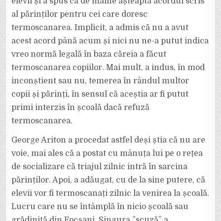
elevii și a spus că de mâine așteaptă acordul scris
al părinților pentru cei care doresc
termoscanarea. Implicit, a admis că nu a avut
acest acord până acum și nici nu ne-a putut indica
vreo normă legală în baza căreia a făcut
termoscanarea copiilor. Mai mult, a indus, în mod
inconștient sau nu, temerea în rândul multor
copii și părinți, în sensul că aceștia ar fi putut
primi interzis în școală dacă refuză
termoscanarea.
George Ariton a procedat astfel deși știa că nu are
voie, mai ales că a postat cu mânuța lui pe o rețea
de socializare că triajul zilnic intră în sarcina
părinților. Apoi, a adăugat, cu de la sine putere, că
elevii vor fi termoscanați zilnic la venirea la școală.
Lucru care nu se întâmplă în nicio școală sau
grădiniță din Focșani. Singura ”scuză” a