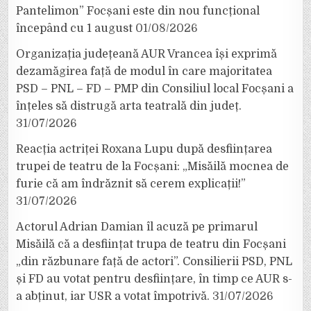
Pantelimon” Focșani este din nou funcțional
începând cu 1 august
01/08/2026
Organizația județeană AUR Vrancea își exprimă
dezamăgirea față de modul în care majoritatea
PSD – PNL – FD – PMP din Consiliul local Focșani a
înțeles să distrugă arta teatrală din județ.
31/07/2026
Reacția actriței Roxana Lupu după desființarea
trupei de teatru de la Focșani: „Misăilă mocnea de
furie că am îndrăznit să cerem explicații!”
31/07/2026
Actorul Adrian Damian îl acuză pe primarul
Misăilă că a desființat trupa de teatru din Focșani
„din răzbunare față de actori”. Consilierii PSD, PNL
și FD au votat pentru desființare, în timp ce AUR s-
a abținut, iar USR a votat împotrivă.
31/07/2026