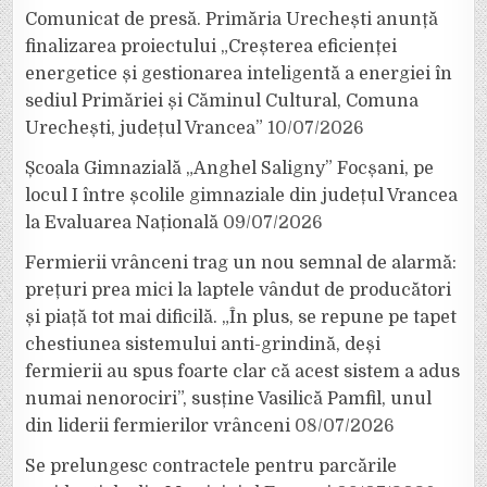
Comunicat de presă. Primăria Urechești anunță
finalizarea proiectului „Creșterea eficienței
energetice și gestionarea inteligentă a energiei în
sediul Primăriei și Căminul Cultural, Comuna
Urechești, județul Vrancea”
10/07/2026
Școala Gimnazială „Anghel Saligny” Focșani, pe
locul I între școlile gimnaziale din județul Vrancea
la Evaluarea Națională
09/07/2026
Fermierii vrânceni trag un nou semnal de alarmă:
prețuri prea mici la laptele vândut de producători
și piață tot mai dificilă. „În plus, se repune pe tapet
chestiunea sistemului anti-grindină, deși
fermierii au spus foarte clar că acest sistem a adus
numai nenorociri”, susține Vasilică Pamfil, unul
din liderii fermierilor vrânceni
08/07/2026
Se prelungesc contractele pentru parcările