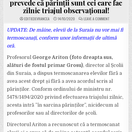
prevede că părinții sunt cei care fac
zilnic triajul observațional!
ON
EDITIEDEVRANCEA
14/10/2020
LEAVE A COMMENT
DIRECTORUL
ȘCOLII
SURAIA,
UPDATE: De mâine, elevii de la Suraia nu vor mai fi
GEORGE
ARITON,
termoscanați, conform unor informații de ultimă
A
TERMOSCANAT
oră.
ELEVII
LA
VENIREA
Profesorul
George Ariton (foto dreapta sus,
LA
ORE,
FĂRĂ
alături de fostul primar Grosu)
, director al Școlii
ACORDUL
SCRIS
din Suraia, a dispus termoscanarea elevilor fără a
AL
PĂRINȚILOR,
avea acest drept și fără a avea acordul scris al
DEȘI
ORDINUL
părinților. Conform ordinului de ministru nr.
DE
MINISTRU
PREVEDE
5478/1494/2020 privind efectuarea triajului zilnic,
CĂ
PĂRINȚII
acesta intră ”în sarcina părinților”, nicidecum al
SUNT
CEI
profesorilor sau al directorilor de școli.
CARE
FAC
ZILNIC
Directorul Ariton a recunoscut că a termoscanat
TRIAJUL
OBSERVAȚIONAL