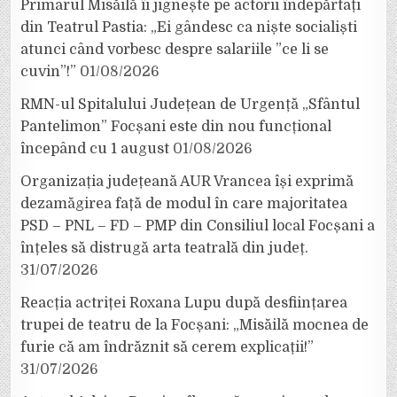
Primarul Misăilă îi jignește pe actorii îndepărtați
din Teatrul Pastia: „Ei gândesc ca niște socialiști
atunci când vorbesc despre salariile ”ce li se
cuvin”!”
01/08/2026
RMN-ul Spitalului Județean de Urgență „Sfântul
Pantelimon” Focșani este din nou funcțional
începând cu 1 august
01/08/2026
Organizația județeană AUR Vrancea își exprimă
dezamăgirea față de modul în care majoritatea
PSD – PNL – FD – PMP din Consiliul local Focșani a
înțeles să distrugă arta teatrală din județ.
31/07/2026
Reacția actriței Roxana Lupu după desființarea
trupei de teatru de la Focșani: „Misăilă mocnea de
furie că am îndrăznit să cerem explicații!”
31/07/2026