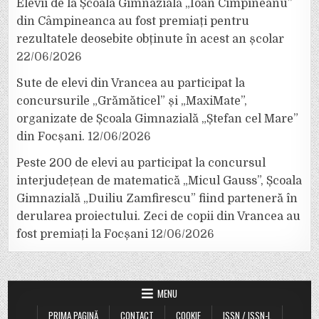
Elevii de la Școala Gimnazială „Ioan Cîmpineanu”
din Câmpineanca au fost premiați pentru
rezultatele deosebite obținute în acest an școlar
22/06/2026
Sute de elevi din Vrancea au participat la
concursurile „Grămăticel” și „MaxiMate”,
organizate de Școala Gimnazială „Ștefan cel Mare”
din Focșani.
12/06/2026
Peste 200 de elevi au participat la concursul
interjudețean de matematică „Micul Gauss”, Școala
Gimnazială „Duiliu Zamfirescu” fiind parteneră în
derularea proiectului. Zeci de copii din Vrancea au
fost premiați la Focșani
12/06/2026
MENU
PRIMA PAGINĂ
CONTACT
COOKIE
ISSN / ISSN-L