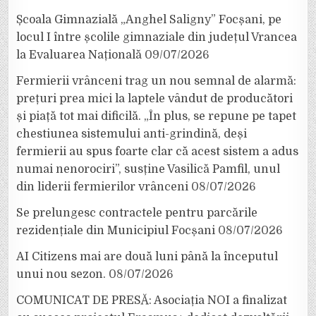
Școala Gimnazială „Anghel Saligny” Focșani, pe
locul I între școlile gimnaziale din județul Vrancea
la Evaluarea Națională
09/07/2026
Fermierii vrânceni trag un nou semnal de alarmă:
prețuri prea mici la laptele vândut de producători
și piață tot mai dificilă. „În plus, se repune pe tapet
chestiunea sistemului anti-grindină, deși
fermierii au spus foarte clar că acest sistem a adus
numai nenorociri”, susține Vasilică Pamfil, unul
din liderii fermierilor vrânceni
08/07/2026
Se prelungesc contractele pentru parcările
rezidențiale din Municipiul Focșani
08/07/2026
AI Citizens mai are două luni până la începutul
unui nou sezon.
08/07/2026
COMUNICAT DE PRESĂ: Asociația NOI a finalizat