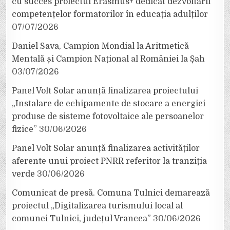
cu succes proiectul Erasmus+ dedicat dezvoltării
competențelor formatorilor în educația adulților
07/07/2026
Daniel Sava, Campion Mondial la Aritmetică
Mentală și Campion Național al României la Șah
03/07/2026
Panel Volt Solar anunță finalizarea proiectului
„Instalare de echipamente de stocare a energiei
produse de sisteme fotovoltaice ale persoanelor
fizice”
30/06/2026
Panel Volt Solar anunță finalizarea activităților
aferente unui proiect PNRR referitor la tranziția
verde
30/06/2026
Comunicat de presă. Comuna Tulnici demarează
proiectul „Digitalizarea turismului local al
comunei Tulnici, județul Vrancea”
30/06/2026