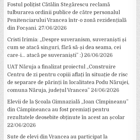
Fostul polițist Cătălin Stegărescu reclamă
tulburarea ordinii publice de către personalul
Penitenciarului Vrancea într-o zonă rezidențială
din Focșani.
27/06/2026
Cristi Irimia: „Despre suveranism, suveraniști și
cum se atacă singuri, fără să-și dea seama, cei
care-i… atacă pe suveraniști” :)
26/06/2026
UAT Năruja a finalizat proiectul „Construire
Centru de zi pentru copiii aflați în situație de risc
de separare de părinți în localitatea Podu Nărujei,
comuna Năruja, județul Vrancea”
24/06/2026
Elevii de la Școala Gimnazială „Ioan Cîmpineanu”
din Câmpineanca au fost premiați pentru
rezultatele deosebite obținute în acest an școlar
22/06/2026
Sute de elevi din Vrancea au participat la