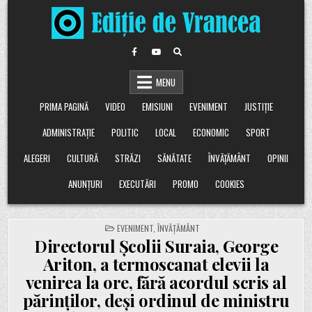
Skip
to
content
MENU
PRIMA PAGINĂ
VIDEO
EMISIUNI
EVENIMENT
JUSTIȚIE
ADMINISTRAȚIE
POLITIC
LOCAL
ECONOMIC
SPORT
ALEGERI
CULTURĂ
STRĂZI
SĂNĂTATE
ÎNVĂȚĂMÂNT
OPINII
ANUNȚURI
EXECUTĂRI
PROMO
COOKIES
POSTED
EVENIMENT
,
ÎNVĂȚĂMÂNT
IN
Directorul Școlii Suraia, George
Ariton, a termoscanat elevii la
venirea la ore, fără acordul scris al
părinților, deși ordinul de ministru