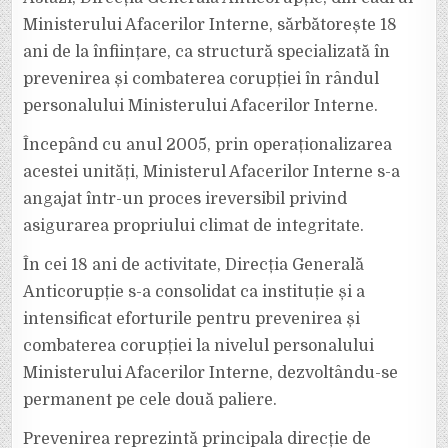
ÎMPLINEȘTE
18
Ministerului Afacerilor Interne, sărbătorește 18
ANI
DE
ani de la înființare, ca structură specializată în
ACTIVITATE
prevenirea și combaterea corupției în rândul
personalului Ministerului Afacerilor Interne.
Începând cu anul 2005, prin operaționalizarea
acestei unități, Ministerul Afacerilor Interne s-a
angajat într-un proces ireversibil privind
asigurarea propriului climat de integritate.
În cei 18 ani de activitate, Direcția Generală
Anticorupție s-a consolidat ca instituție și a
intensificat eforturile pentru prevenirea și
combaterea corupției la nivelul personalului
Ministerului Afacerilor Interne, dezvoltându-se
permanent pe cele două paliere.
Prevenirea reprezintă principala direcție de