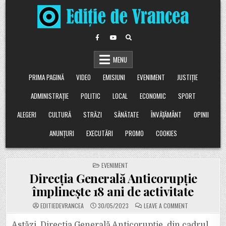
Skip
to
content
MENU
PRIMA PAGINĂ
VIDEO
EMISIUNI
EVENIMENT
JUSTIȚIE
ADMINISTRAȚIE
POLITIC
LOCAL
ECONOMIC
SPORT
ALEGERI
CULTURĂ
STRĂZI
SĂNĂTATE
ÎNVĂȚĂMÂNT
OPINII
ANUNȚURI
EXECUTĂRI
PROMO
COOKIES
POSTED
EVENIMENT
IN
Direcția Generală Anticorupție
împlinește 18 ani de activitate
ON
EDITIEDEVRANCEA
30/05/2023
LEAVE A COMMENT
DIRECȚIA
GENERALĂ
ANTICORUPȚIE
Astăzi, Direcția Generală Anticorupție, din cadrul