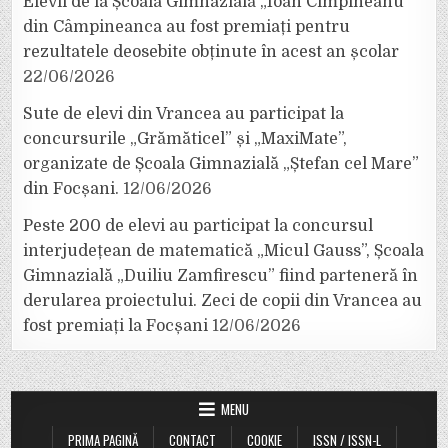
Elevii de la Școala Gimnazială „Ioan Cîmpineanu”
din Câmpineanca au fost premiați pentru
rezultatele deosebite obținute în acest an școlar
22/06/2026
Sute de elevi din Vrancea au participat la
concursurile „Grămăticel” și „MaxiMate”,
organizate de Școala Gimnazială „Ștefan cel Mare”
din Focșani.
12/06/2026
Peste 200 de elevi au participat la concursul
interjudețean de matematică „Micul Gauss”, Școala
Gimnazială „Duiliu Zamfirescu” fiind parteneră în
derularea proiectului. Zeci de copii din Vrancea au
fost premiați la Focșani
12/06/2026
MENU
PRIMA PAGINĂ
CONTACT
COOKIE
ISSN / ISSN-L