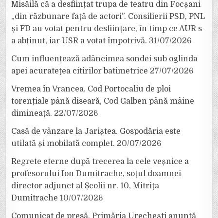
Misăilă că a desființat trupa de teatru din Focșani
„din răzbunare față de actori”. Consilierii PSD, PNL
și FD au votat pentru desființare, în timp ce AUR s-
a abținut, iar USR a votat împotrivă.
31/07/2026
Cum influențează adâncimea sondei sub oglinda
apei acuratețea citirilor batimetrice
27/07/2026
Vremea în Vrancea. Cod Portocaliu de ploi
torențiale până diseară, Cod Galben până mâine
dimineață.
22/07/2026
Casă de vânzare la Jariștea. Gospodăria este
utilată și mobilată complet.
20/07/2026
Regrete eterne după trecerea la cele veșnice a
profesorului Ion Dumitrache, soțul doamnei
director adjunct al Școlii nr. 10, Mitrița
Dumitrache
10/07/2026
Comunicat de presă. Primăria Urechești anunță