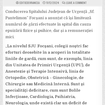
ON
EDITIEDEVRANCEA
11/12/2024
LEAVE A COMMENT
DIN
CE
ÎN
Conducerea Spitalului Judeţean de Urgenţă „Sf.
CE
MAI
Pantelimon” Focşani a anunțat că îşi limitează
PUȚINI
MEDICI
numărul de gărzi efectuate în spital din cauza
DE
GARDĂ
epuizării fizice şi psihice, dar şi a remuneraţiei
LA
SPITALUL
JUDEȚEAN
mici.
FOCȘANI.
SISTEMUL
MEDICAL
„
La nivelul SJU Focşani, colegii noştri fac
AR
PUTEA
eforturi deosebite în a acoperi în totalitate
INTRA
ÎN
liniile de gardă, cum sunt, de exemplu, linia
COLAPS.
din Unitatea de Primiri Urgenţă (UPU), de
Anestezie şi Terapie Intensivă, linia de
Ortopedie, Obstetrică – Ginecologie, de
Chirurgie sau Medicină Internă. Sunt şi
specialităţi deficitare, cum sunt Bolile
Infecţioase, Cardiologia, Psihiatria,
Neurologia, unde există clar un deficit de