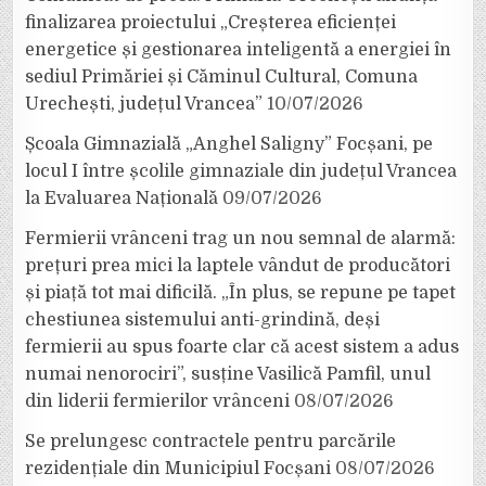
finalizarea proiectului „Creșterea eficienței
energetice și gestionarea inteligentă a energiei în
sediul Primăriei și Căminul Cultural, Comuna
Urechești, județul Vrancea”
10/07/2026
Școala Gimnazială „Anghel Saligny” Focșani, pe
locul I între școlile gimnaziale din județul Vrancea
la Evaluarea Națională
09/07/2026
Fermierii vrânceni trag un nou semnal de alarmă:
prețuri prea mici la laptele vândut de producători
și piață tot mai dificilă. „În plus, se repune pe tapet
chestiunea sistemului anti-grindină, deși
fermierii au spus foarte clar că acest sistem a adus
numai nenorociri”, susține Vasilică Pamfil, unul
din liderii fermierilor vrânceni
08/07/2026
Se prelungesc contractele pentru parcările
rezidențiale din Municipiul Focșani
08/07/2026