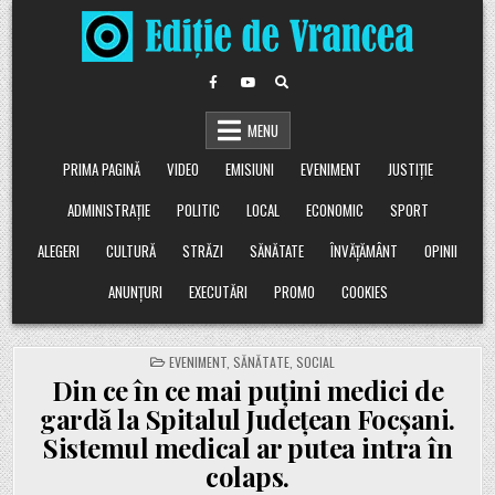
Skip
to
content
MENU
PRIMA PAGINĂ
VIDEO
EMISIUNI
EVENIMENT
JUSTIȚIE
ADMINISTRAȚIE
POLITIC
LOCAL
ECONOMIC
SPORT
ALEGERI
CULTURĂ
STRĂZI
SĂNĂTATE
ÎNVĂȚĂMÂNT
OPINII
ANUNȚURI
EXECUTĂRI
PROMO
COOKIES
POSTED
EVENIMENT
,
SĂNĂTATE
,
SOCIAL
IN
Din ce în ce mai puțini medici de
gardă la Spitalul Județean Focșani.
Sistemul medical ar putea intra în
colaps.