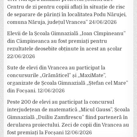
Centru de zi pentru copiii aflați în situație de risc
de separare de părinți în localitatea Podu Nărujei,
comuna Năruja, județul Vrancea”
24/06/2026
Elevii de la Școala Gimnazială „Ioan Cîmpineanu”
din Câmpineanca au fost premiați pentru
rezultatele deosebite obținute în acest an școlar
22/06/2026
Sute de elevi din Vrancea au participat la
concursurile „Grămăticel” și „MaxiMate”,
organizate de Școala Gimnazială „Ștefan cel Mare”
din Focșani.
12/06/2026
Peste 200 de elevi au participat la concursul
interjudețean de matematică „Micul Gauss”, Școala
Gimnazială „Duiliu Zamfirescu” fiind parteneră în
derularea proiectului. Zeci de copii din Vrancea au
fost premiați la Focșani
12/06/2026