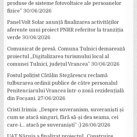
produse de sisteme fotovoltaice ale persoanelor
fizice”
30/06/2026
Panel Volt Solar anunță finalizarea activităților
aferente unui proiect PNRR referitor la tranziția
verde
30/06/2026
Comunicat de presă. Comuna Tulnici demarează
proiectul „Digitalizarea turismului local al
comunei Tulnici, județul Vrancea”
30/06/2026
Fostul polițist Cătălin Stegărescu reclamă
tulburarea ordinii publice de către personalul
Penitenciarului Vrancea într-o zonă rezidențială
din Focșani.
27/06/2026
Cristi Irimia: „Despre suveranism, suveraniști și
cum se atacă singuri, fără să-și dea seama, cei
care-i… atacă pe suveraniști” :)
26/06/2026
UAT Năruja a finalizat proiectul „Construire