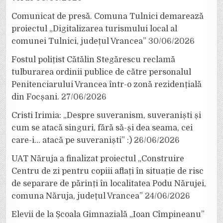
Comunicat de presă. Comuna Tulnici demarează
proiectul „Digitalizarea turismului local al
comunei Tulnici, județul Vrancea”
30/06/2026
Fostul polițist Cătălin Stegărescu reclamă
tulburarea ordinii publice de către personalul
Penitenciarului Vrancea într-o zonă rezidențială
din Focșani.
27/06/2026
Cristi Irimia: „Despre suveranism, suveraniști și
cum se atacă singuri, fără să-și dea seama, cei
care-i… atacă pe suveraniști” :)
26/06/2026
UAT Năruja a finalizat proiectul „Construire
Centru de zi pentru copiii aflați în situație de risc
de separare de părinți în localitatea Podu Nărujei,
comuna Năruja, județul Vrancea”
24/06/2026
Elevii de la Școala Gimnazială „Ioan Cîmpineanu”