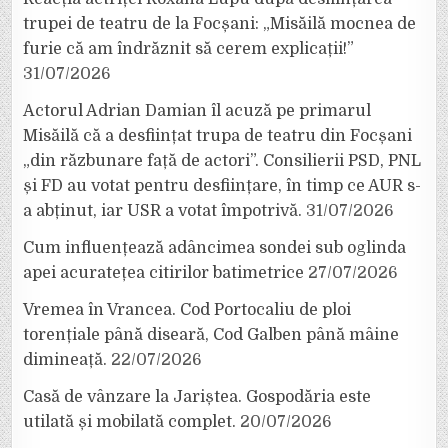
trupei de teatru de la Focșani: „Misăilă mocnea de
furie că am îndrăznit să cerem explicații!”
31/07/2026
Actorul Adrian Damian îl acuză pe primarul
Misăilă că a desființat trupa de teatru din Focșani
„din răzbunare față de actori”. Consilierii PSD, PNL
și FD au votat pentru desființare, în timp ce AUR s-
a abținut, iar USR a votat împotrivă.
31/07/2026
Cum influențează adâncimea sondei sub oglinda
apei acuratețea citirilor batimetrice
27/07/2026
Vremea în Vrancea. Cod Portocaliu de ploi
torențiale până diseară, Cod Galben până mâine
dimineață.
22/07/2026
Casă de vânzare la Jariștea. Gospodăria este
utilată și mobilată complet.
20/07/2026