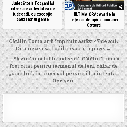
Judecătoria Focșani își
întrerupe activitatea de
judecată, cu excepția
ULTIMA ORĂ: Avarie la
cauzelor urgente
rețeaua de apă a comunei
Cotești.
Navigare
Cătălin Toma ar fi împlinit astăzi 47 de ani.
în
Dumnezeu să-l odihnească în pace. →
articole
← Să vină mortul la judecată. Cătălin Toma a
fost citat pentru termenul de ieri, chiar de
„ziua lui”, în procesul pe care i l-a intentat
Oprișan.