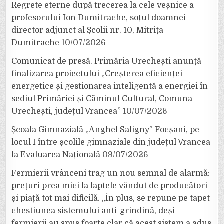
Regrete eterne după trecerea la cele veșnice a
profesorului Ion Dumitrache, soțul doamnei
director adjunct al Școlii nr. 10, Mitrița
Dumitrache
10/07/2026
Comunicat de presă. Primăria Urechești anunță
finalizarea proiectului „Creșterea eficienței
energetice și gestionarea inteligentă a energiei în
sediul Primăriei și Căminul Cultural, Comuna
Urechești, județul Vrancea”
10/07/2026
Școala Gimnazială „Anghel Saligny” Focșani, pe
locul I între școlile gimnaziale din județul Vrancea
la Evaluarea Națională
09/07/2026
Fermierii vrânceni trag un nou semnal de alarmă:
prețuri prea mici la laptele vândut de producători
și piață tot mai dificilă. „În plus, se repune pe tapet
chestiunea sistemului anti-grindină, deși
fermierii au spus foarte clar că acest sistem a adus