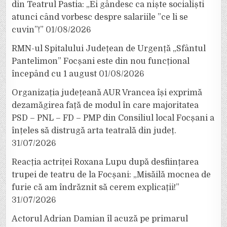
din Teatrul Pastia: „Ei gândesc ca niște socialiști
atunci când vorbesc despre salariile ”ce li se
cuvin”!”
01/08/2026
RMN-ul Spitalului Județean de Urgență „Sfântul
Pantelimon” Focșani este din nou funcțional
începând cu 1 august
01/08/2026
Organizația județeană AUR Vrancea își exprimă
dezamăgirea față de modul în care majoritatea
PSD – PNL – FD – PMP din Consiliul local Focșani a
înțeles să distrugă arta teatrală din județ.
31/07/2026
Reacția actriței Roxana Lupu după desființarea
trupei de teatru de la Focșani: „Misăilă mocnea de
furie că am îndrăznit să cerem explicații!”
31/07/2026
Actorul Adrian Damian îl acuză pe primarul