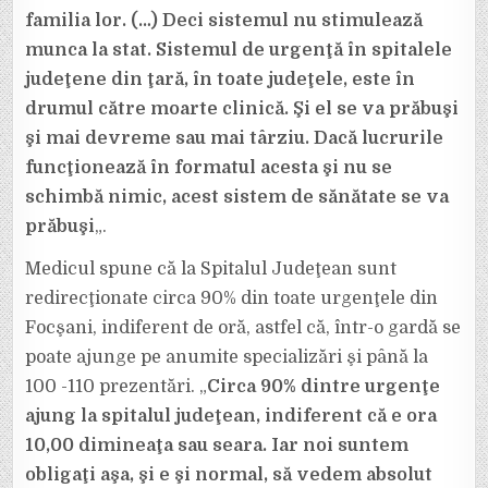
familia lor. (…) Deci sistemul nu stimulează
munca la stat. Sistemul de urgenţă în spitalele
judeţene din ţară, în toate judeţele, este în
drumul către moarte clinică. Şi el se va prăbuşi
şi mai devreme sau mai târziu. Dacă lucrurile
funcţionează în formatul acesta şi nu se
schimbă nimic, acest sistem de sănătate se va
prăbuşi
„.
Medicul spune că la Spitalul Judeţean sunt
redirecţionate circa 90% din toate urgenţele din
Focşani, indiferent de oră, astfel că, într-o gardă se
poate ajunge pe anumite specializări şi până la
100 -110 prezentări. „
Circa 90% dintre urgenţe
ajung la spitalul judeţean, indiferent că e ora
10,00 dimineaţa sau seara. Iar noi suntem
obligaţi aşa, şi e şi normal, să vedem absolut