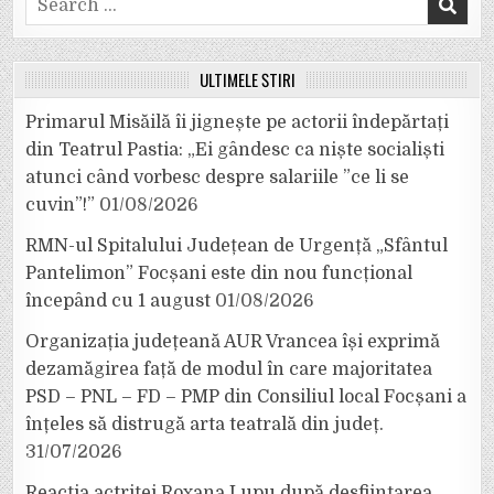
for:
ULTIMELE ȘTIRI
Primarul Misăilă îi jignește pe actorii îndepărtați
din Teatrul Pastia: „Ei gândesc ca niște socialiști
atunci când vorbesc despre salariile ”ce li se
cuvin”!”
01/08/2026
RMN-ul Spitalului Județean de Urgență „Sfântul
Pantelimon” Focșani este din nou funcțional
începând cu 1 august
01/08/2026
Organizația județeană AUR Vrancea își exprimă
dezamăgirea față de modul în care majoritatea
PSD – PNL – FD – PMP din Consiliul local Focșani a
înțeles să distrugă arta teatrală din județ.
31/07/2026
Reacția actriței Roxana Lupu după desființarea