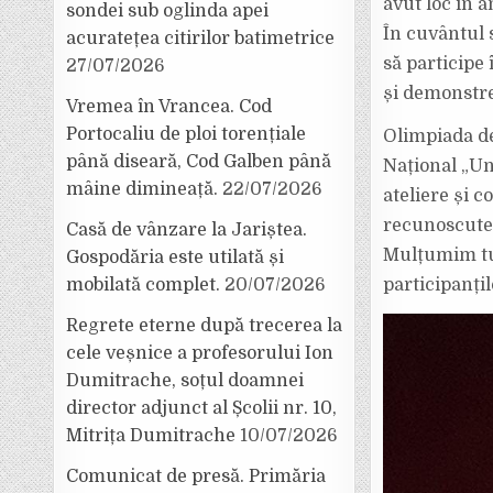
avut loc în a
sondei sub oglinda apei
În cuvântul 
acuratețea citirilor batimetrice
să participe
27/07/2026
și demonstre
Vremea în Vrancea. Cod
Portocaliu de ploi torențiale
Olimpiada de
până diseară, Cod Galben până
Național „Un
mâine dimineață.
22/07/2026
ateliere și c
recunoscute 
Casă de vânzare la Jariștea.
Mulțumim tut
Gospodăria este utilată și
mobilată complet.
20/07/2026
participanțil
Regrete eterne după trecerea la
cele veșnice a profesorului Ion
Dumitrache, soțul doamnei
director adjunct al Școlii nr. 10,
Mitrița Dumitrache
10/07/2026
Comunicat de presă. Primăria