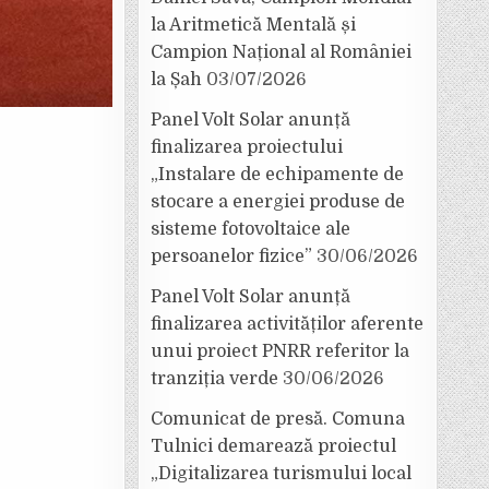
la Aritmetică Mentală și
Campion Național al României
la Șah
03/07/2026
Panel Volt Solar anunță
finalizarea proiectului
„Instalare de echipamente de
stocare a energiei produse de
sisteme fotovoltaice ale
persoanelor fizice”
30/06/2026
Panel Volt Solar anunță
finalizarea activităților aferente
unui proiect PNRR referitor la
tranziția verde
30/06/2026
Comunicat de presă. Comuna
Tulnici demarează proiectul
„Digitalizarea turismului local