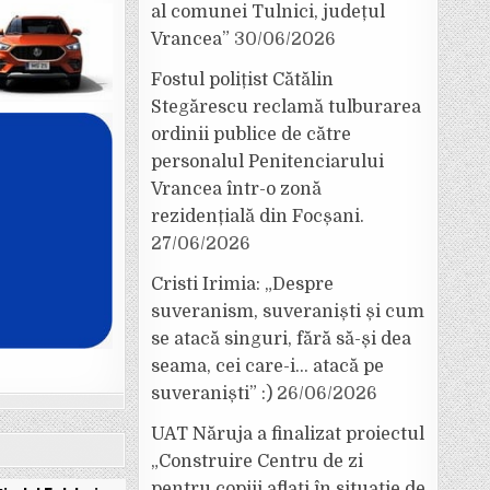
al comunei Tulnici, județul
Vrancea”
30/06/2026
Fostul polițist Cătălin
Stegărescu reclamă tulburarea
ordinii publice de către
personalul Penitenciarului
Vrancea într-o zonă
rezidențială din Focșani.
27/06/2026
Cristi Irimia: „Despre
suveranism, suveraniști și cum
se atacă singuri, fără să-și dea
seama, cei care-i… atacă pe
suveraniști” :)
26/06/2026
UAT Năruja a finalizat proiectul
„Construire Centru de zi
pentru copiii aflați în situație de