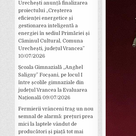
Urechești anunță finalizarea
proiectului „Creșterea
eficienței energetice și
gestionarea inteligentă a
energiei în sediul Primăriei și
Căminul Cultural, Comuna
Urechești, județul Vrancea”
10/07/2026
Școala Gimnazială „Anghel
Saligny” Focșani, pe locul I
între școlile gimnaziale din
județul Vrancea la Evaluarea
Națională
09/07/2026
Fermierii vrânceni trag un nou
semnal de alarmă: prețuri prea
mici la laptele vândut de
producători și piață tot mai