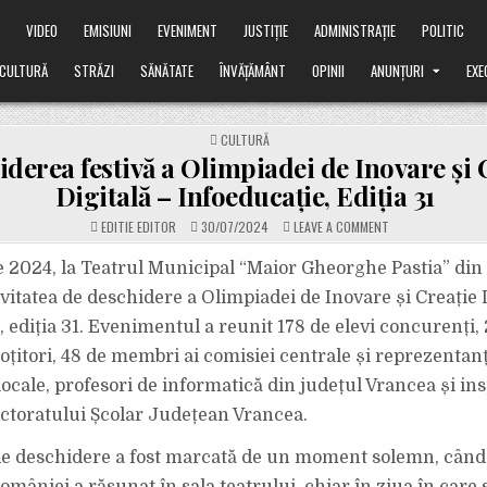
Ă
VIDEO
EMISIUNI
EVENIMENT
JUSTIȚIE
ADMINISTRAȚIE
POLITIC
CULTURĂ
STRĂZI
SĂNĂTATE
ÎNVĂȚĂMÂNT
OPINII
ANUNȚURI
EXE
POSTED
CULTURĂ
IN
derea festivă a Olimpiadei de Inovare și 
Digitală – Infoeducație, Ediția 31
ON
EDITIE EDITOR
30/07/2024
LEAVE A COMMENT
DESCHIDEREA
FESTIVĂ
A
ie 2024, la Teatrul Municipal “Maior Gheorghe Pastia” din
OLIMPIADEI
DE
ivitatea de deschidere a Olimpiadei de Inovare și Creație 
INOVARE
ȘI
, ediția 31. Evenimentul a reunit 178 de elevi concurenți,
CREAȚIE
DIGITALĂ
oțitori, 48 de membri ai comisiei centrale și reprezentanț
–
INFOEDUCAȚIE,
EDIȚIA
locale, profesori de informatică din județul Vrancea și ins
31
ctoratului Școlar Județean Vrancea.
e deschidere a fost marcată de un moment solemn, cân