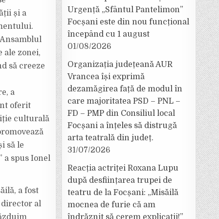
se
Urgență „Sfântul Pantelimon”
ii și a
Focșani este din nou funcțional
mentului.
începând cu 1 august
e Ansamblul
01/08/2026
 ale zonei,
Organizația județeană AUR
nd să creeze
Vrancea își exprimă
dezamăgirea față de modul în
e, a
care majoritatea PSD – PNL –
nt oferit
FD – PMP din Consiliul local
iție culturală
Focșani a înțeles să distrugă
 promovează
arta teatrală din județ.
i să le
31/07/2026
 a spus Ionel
Reacția actriței Roxana Lupu
după desființarea trupei de
ilă, a fost
teatru de la Focșani: „Misăilă
director al
mocnea de furie că am
găzduim
îndrăznit să cerem explicații!”