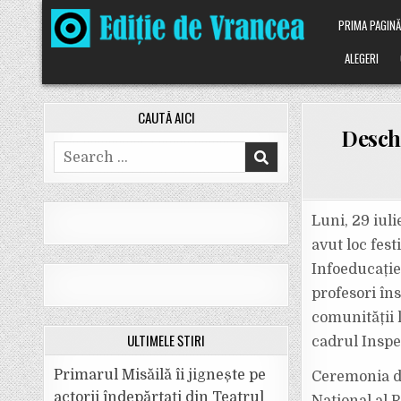
Skip
PRIMA PAGIN
to
content
ALEGERI
CAUTĂ AICI
Deschi
Search
for:
Luni, 29 iul
avut loc fest
Infoeducație
profesori îns
comunității 
ULTIMELE ȘTIRI
cadrul Inspe
Primarul Misăilă îi jignește pe
Ceremonia d
actorii îndepărtați din Teatrul