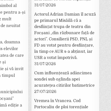
31/07/2026
simbol al
te pentru a-și
Actorul Adrian Damian îl acuză
ez mult
pe primarul Misăilă că a
 de neuitat
desființat trupa de teatru din
Focșani „din răzbunare față de
actori”. Consilierii PSD, PNL și
ea, doamna
FD au votat pentru desființare,
s elevilor
în timp ce AUR s-a abținut, iar
tatea de care
USR a votat împotrivă.
 și
31/07/2026
e și vă invit
Cum influențează adâncimea
n timpul
sondei sub oglinda apei
acuratețea citirilor batimetrice
27/07/2026
municipiului
Focșani”
Vremea în Vrancea. Cod
imă ediție a
Portocaliu de ploi torențiale