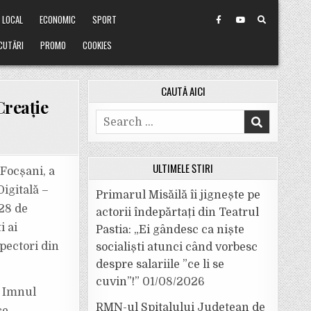
LOCAL
ECONOMIC
SPORT
CUTĂRI
PROMO
COOKIES
CAUTĂ AICI
Creație
Search
for:
ULTIMELE ȘTIRI
 Focșani, a
Digitală –
Primarul Misăilă îi jignește pe
 28 de
actorii îndepărtați din Teatrul
i ai
Pastia: „Ei gândesc ca niște
pectori din
socialiști atunci când vorbesc
despre salariile ”ce li se
cuvin”!”
01/08/2026
d Imnul
RMN-ul Spitalului Județean de