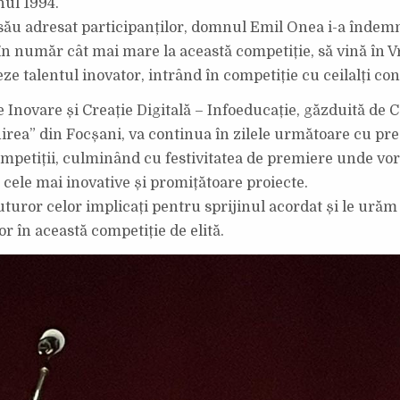
nul 1994.
său adresat participanților, domnul Emil Onea i-a îndemn
 în număr cât mai mare la această competiție, să vină în V
ze talentul inovator, intrând în competiție cu ceilalți co
 Inovare și Creație Digitală – Infoeducație, găzduită de C
irea” din Focșani, va continua în zilele următoare cu pre
ompetiții, culminând cu festivitatea de premiere unde vor 
cele mai inovative și promițătoare proiecte.
uror celor implicați pentru sprijinul acordat și le urăm
or în această competiție de elită.