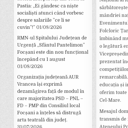
Național al R
Pastia: „Ei gândesc ca niște
sărbătorește
socialiști atunci când vorbesc
mândriei naț
despre salariile ”ce li se
Evenimentul 
cuvin”!”
01/08/2026
Folcloric Țar
RMN-ul Spitalului Județean de
îmbinând muz
Urgență „Sfântul Pantelimon”
o legătură em
Focșani este din nou funcțional
Vicepreședin
începând cu 1 august
prezentat înc
01/08/2026
competițiilor
Organizația județeană AUR
remarcabilă
Vrancea își exprimă
educația și i
dezamăgirea față de modul în
oferim toate
care majoritatea PSD – PNL –
Cel-Mare.
FD – PMP din Consiliul local
Mesajul domn
Focșani a înțeles să distrugă
transmis de 
arta teatrală din județ.
Ateneului Po
31/07/2026