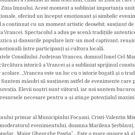
omâniei a răsunat în sala teatrului, chiar în ziua în care 
 Ziua Imnului. Acest moment a subliniat importanța unităț
ionale, oferind un început emoționant și simbolic eveni
a continuat cu un moment artistic deosebit, susținut d
a Vrancei. Spectacolul a adus pe scenă tradițiile autentice
ica și dansurile populare într-un mod captivant, reuși
oțională între participanți și cultura locală.
tele Consiliului Județean Vrancea, domnul Ionel Cel-Mar
ărcătura istorică a Vrancei și a subliniat sprijinul consta
 școlare. „Vrancea este un loc cu o istorie bogată și o trad
. Suntem mândri să susținem astfel de evenimente care
novația. Elevii noștri sunt viitorul, iar noi suntem bucuroș
 resursele necesare pentru a-și atinge potențialul maxim”
ului primar al Municipiului Focșani, Cristi-Valentin Misă
moderatorul evenimentului, doamna Marilena Șerbănuț, 
pular „Maior Gheorghe Pastia”. „Este o mare onoare să 