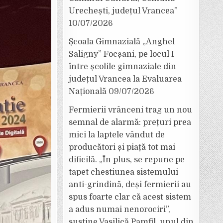
Urechești, județul Vrancea”
10/07/2026
Școala Gimnazială „Anghel
Saligny” Focșani, pe locul I
între școlile gimnaziale din
județul Vrancea la Evaluarea
Națională
09/07/2026
Fermierii vrânceni trag un nou
semnal de alarmă: prețuri prea
mici la laptele vândut de
producători și piață tot mai
dificilă. „În plus, se repune pe
tapet chestiunea sistemului
anti-grindină, deși fermierii au
spus foarte clar că acest sistem
a adus numai nenorociri”,
susține Vasilică Pamfil, unul din