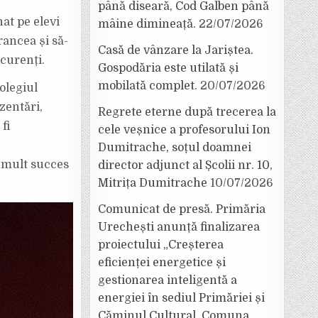
până diseară, Cod Galben până
at pe elevi
mâine dimineață.
22/07/2026
rancea și să-
Casă de vânzare la Jariștea.
ncurenți.
Gospodăria este utilată și
mobilată complet.
20/07/2026
olegiul
zentări,
Regrete eterne după trecerea la
fi
cele veșnice a profesorului Ion
Dumitrache, soțul doamnei
 mult succes
director adjunct al Școlii nr. 10,
Mitrița Dumitrache
10/07/2026
Comunicat de presă. Primăria
Urechești anunță finalizarea
proiectului „Creșterea
eficienței energetice și
gestionarea inteligentă a
energiei în sediul Primăriei și
Căminul Cultural, Comuna