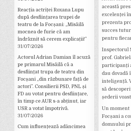
această pres
Reacția actriței Roxana Lupu
excelenței în
după desființarea trupei de
prezenta proi
teatru de la Focșani: „Misăilă
succes tuturo
mocnea de furie că am
pentru fiecar
îndrăznit să cerem explicații!”
31/07/2026
Inspectorul 
Actorul Adrian Damian îl acuză
prof. Gabriel
pe primarul Misăilă că a
participanți 
desființat trupa de teatru din
dau dovadă î
Focșani „din răzbunare față de
inteligență. 
actori”. Consilierii PSD, PNL și
să descoperiț
FD au votat pentru desființare,
șederii voast
în timp ce AUR s-a abținut, iar
USR a votat împotrivă.
Un moment de
31/07/2026
Focșani a co
domnului pro
Cum influențează adâncimea