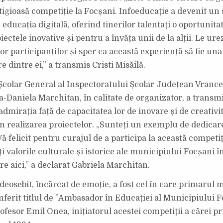
tigioasă competiție la Focșani. Infoeducație a devenit un 
 educația digitală, oferind tinerilor talentați o oportunita
ectele inovative și pentru a învăța unii de la alții. Le ur
r participanților și sper ca această experiență să fie una
e dintre ei,” a transmis Cristi Misăilă.
Școlar General al Inspectoratului Școlar Județean Vranc
a-Daniela Marchitan, în calitate de organizator, a transmi
admirația față de capacitatea lor de inovare și de creativi
n realizarea proiectelor. „Sunteți un exemplu de dedicare
Vă felicit pentru curajul de a participa la această competiți
i valorile culturale și istorice ale municipiului Focșani î
re aici,” a declarat Gabriela Marchitan.
osebit, încărcat de emoție, a fost cel în care primarul 
nferit titlul de ”Ambasador în Educației al Municipiului 
fesor Emil Onea, inițiatorul acestei competiții a cărei pr