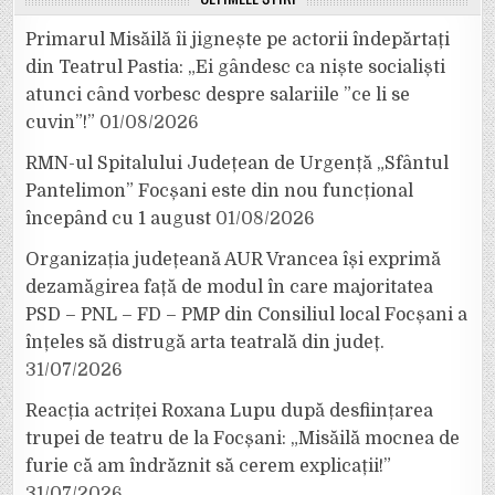
Primarul Misăilă îi jignește pe actorii îndepărtați
din Teatrul Pastia: „Ei gândesc ca niște socialiști
atunci când vorbesc despre salariile ”ce li se
cuvin”!”
01/08/2026
RMN-ul Spitalului Județean de Urgență „Sfântul
Pantelimon” Focșani este din nou funcțional
începând cu 1 august
01/08/2026
Organizația județeană AUR Vrancea își exprimă
dezamăgirea față de modul în care majoritatea
PSD – PNL – FD – PMP din Consiliul local Focșani a
înțeles să distrugă arta teatrală din județ.
31/07/2026
Reacția actriței Roxana Lupu după desființarea
trupei de teatru de la Focșani: „Misăilă mocnea de
furie că am îndrăznit să cerem explicații!”
31/07/2026