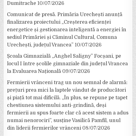
Dumitrache
10/07/2026
Comunicat de presă. Primăria Urechești anunță
finalizarea proiectului „Creșterea eficienței
energetice și gestionarea inteligentă a energiei în
sediul Primăriei și Căminul Cultural, Comuna
Urechești, județul Vrancea”
10/07/2026
Școala Gimnazială „Anghel Saligny” Focșani, pe
locul I între școlile gimnaziale din județul Vrancea
la Evaluarea Națională
09/07/2026
Fermierii vrânceni trag un nou semnal de alarmă:
prețuri prea mici la laptele vândut de producători
și piață tot mai dificilă. „În plus, se repune pe tapet
chestiunea sistemului anti-grindină, deși
fermierii au spus foarte clar că acest sistem a adus
numai nenorociri”, susține Vasilică Pamfil, unul
din liderii fermierilor vrânceni
08/07/2026