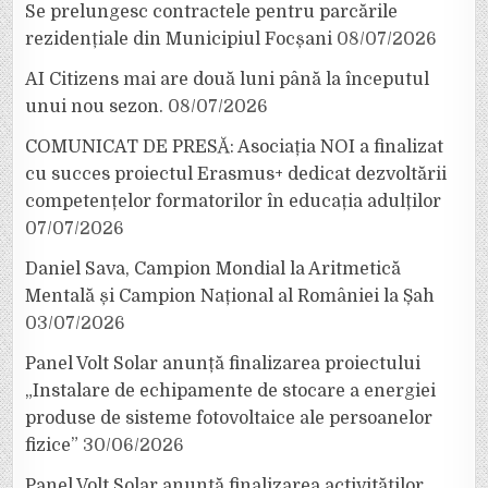
Se prelungesc contractele pentru parcările
rezidențiale din Municipiul Focșani
08/07/2026
AI Citizens mai are două luni până la începutul
unui nou sezon.
08/07/2026
COMUNICAT DE PRESĂ: Asociația NOI a finalizat
cu succes proiectul Erasmus+ dedicat dezvoltării
competențelor formatorilor în educația adulților
07/07/2026
Daniel Sava, Campion Mondial la Aritmetică
Mentală și Campion Național al României la Șah
03/07/2026
Panel Volt Solar anunță finalizarea proiectului
„Instalare de echipamente de stocare a energiei
produse de sisteme fotovoltaice ale persoanelor
fizice”
30/06/2026
Panel Volt Solar anunță finalizarea activităților