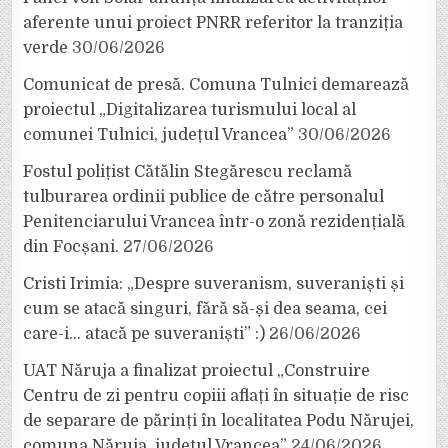
aferente unui proiect PNRR referitor la tranziția
verde
30/06/2026
Comunicat de presă. Comuna Tulnici demarează
proiectul „Digitalizarea turismului local al
comunei Tulnici, județul Vrancea”
30/06/2026
Fostul polițist Cătălin Stegărescu reclamă
tulburarea ordinii publice de către personalul
Penitenciarului Vrancea într-o zonă rezidențială
din Focșani.
27/06/2026
Cristi Irimia: „Despre suveranism, suveraniști și
cum se atacă singuri, fără să-și dea seama, cei
care-i… atacă pe suveraniști” :)
26/06/2026
UAT Năruja a finalizat proiectul „Construire
Centru de zi pentru copiii aflați în situație de risc
de separare de părinți în localitatea Podu Nărujei,
comuna Năruja, județul Vrancea”
24/06/2026