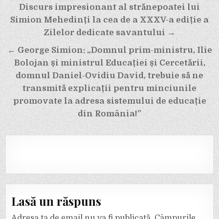
Navigare
Discurs impresionant al strănepoatei lui
în
Simion Mehedinți la cea de a XXXV-a ediție a
articole
Zilelor dedicate savantului →
← George Simion: „Domnul prim-ministru, Ilie
Bolojan și ministrul Educației și Cercetării,
domnul Daniel-Ovidiu David, trebuie să ne
transmită explicații pentru minciunile
promovate la adresa sistemului de educație
din România!”
Lasă un răspuns
Adresa ta de email nu va fi publicată.
Câmpurile