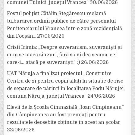
comunei Tulnici, județul Vrancea”
30/06/2026
Fostul polițist Cătălin Stegărescu reclamă
tulburarea ordinii publice de către personalul
Penitenciarului Vrancea într-o zonă rezidențială
din Focșani.
27/06/2026
Cristi Irimia: „Despre suveranism, suveraniști și
cum se atacă singuri, fără să-și dea seama, cei
care-i… atacă pe suveraniști” :)
26/06/2026
UAT Năruja a finalizat proiectul „Construire
Centru de zi pentru copiii aflați în situație de risc
de separare de părinți în localitatea Podu Nărujei,
comuna Năruja, județul Vrancea”
24/06/2026
Elevii de la Școala Gimnazială „Ioan Cîmpineanu”
din Câmpineanca au fost premiați pentru
rezultatele deosebite obținute în acest an școlar
22/06/2026