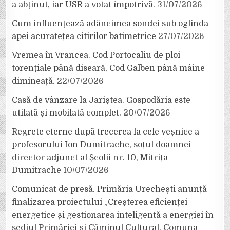
a abținut, iar USR a votat împotrivă.
31/07/2026
Cum influențează adâncimea sondei sub oglinda
apei acuratețea citirilor batimetrice
27/07/2026
Vremea în Vrancea. Cod Portocaliu de ploi
torențiale până diseară, Cod Galben până mâine
dimineață.
22/07/2026
Casă de vânzare la Jariștea. Gospodăria este
utilată și mobilată complet.
20/07/2026
Regrete eterne după trecerea la cele veșnice a
profesorului Ion Dumitrache, soțul doamnei
director adjunct al Școlii nr. 10, Mitrița
Dumitrache
10/07/2026
Comunicat de presă. Primăria Urechești anunță
finalizarea proiectului „Creșterea eficienței
energetice și gestionarea inteligentă a energiei în
sediul Primăriei și Căminul Cultural, Comuna