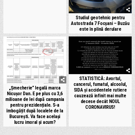
Studiul geotehnic pentru
Autostrada 7 Focșani – Buzău
este în plină derulare
STATISTICĂ: Avortul,
cancerul, fumatul, alcoolul,
„Șmecherie” legală marca
SIDA și accidentele rutiere
Nicușor Dan. E pe plus cu 3,6
cauzează infinit mai multe
milioane de lei după campania
decese decât NOUL
pentru prezidențiale. S-a
CORONAVIRUS!
îmbogățit după localele de la
București. Va face același
lucru imoral și acum?