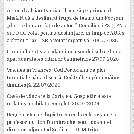
Actorul Adrian Damian îl acuză pe primarul
Misăilă că a desființat trupa de teatru din Focșani
„din răzbunare față de actori”. Consilierii PSD, PNL
și FD au votat pentru desființare, în timp ce AUR s-
a abținut, iar USR a votat împotrivă.
31/07/2026
Cum influențează adâncimea sondei sub oglinda
apei acuratețea citirilor batimetrice
27/07/2026
Vremea în Vrancea. Cod Portocaliu de ploi
torențiale până diseară, Cod Galben până mâine
dimineață.
22/07/2026
Casă de vânzare la Jariștea. Gospodăria este
utilată și mobilată complet.
20/07/2026
Regrete eterne după trecerea la cele veșnice a
profesorului Ion Dumitrache, soțul doamnei
director adjunct al Școlii nr. 10, Mitrița