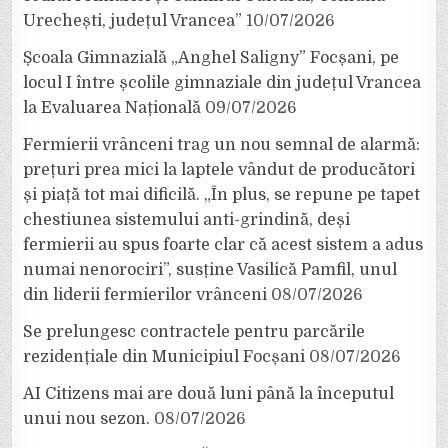
Urechești, județul Vrancea”
10/07/2026
Școala Gimnazială „Anghel Saligny” Focșani, pe
locul I între școlile gimnaziale din județul Vrancea
la Evaluarea Națională
09/07/2026
Fermierii vrânceni trag un nou semnal de alarmă:
prețuri prea mici la laptele vândut de producători
și piață tot mai dificilă. „În plus, se repune pe tapet
chestiunea sistemului anti-grindină, deși
fermierii au spus foarte clar că acest sistem a adus
numai nenorociri”, susține Vasilică Pamfil, unul
din liderii fermierilor vrânceni
08/07/2026
Se prelungesc contractele pentru parcările
rezidențiale din Municipiul Focșani
08/07/2026
AI Citizens mai are două luni până la începutul
unui nou sezon.
08/07/2026