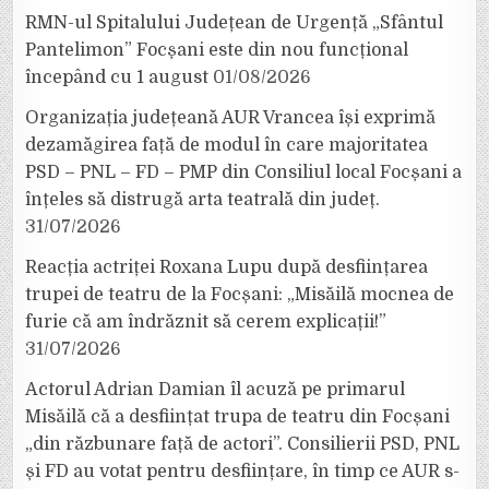
RMN-ul Spitalului Județean de Urgență „Sfântul
Pantelimon” Focșani este din nou funcțional
începând cu 1 august
01/08/2026
Organizația județeană AUR Vrancea își exprimă
dezamăgirea față de modul în care majoritatea
PSD – PNL – FD – PMP din Consiliul local Focșani a
înțeles să distrugă arta teatrală din județ.
31/07/2026
Reacția actriței Roxana Lupu după desființarea
trupei de teatru de la Focșani: „Misăilă mocnea de
furie că am îndrăznit să cerem explicații!”
31/07/2026
Actorul Adrian Damian îl acuză pe primarul
Misăilă că a desființat trupa de teatru din Focșani
„din răzbunare față de actori”. Consilierii PSD, PNL
și FD au votat pentru desființare, în timp ce AUR s-