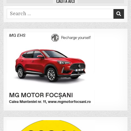
CAUTĂ AICI
Search
for: