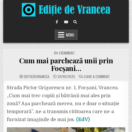
Skip
to
content
MENU
POSTED
EVENIMENT
IN
Cum mai parchează unii prin
Focșani…
ON
EDITIEDEVRANCEA
20/10/2025
LEAVE A COMMENT
CUM
MAI
PARCHEAZĂ
Strada Pictor Grigorescu nr. 1, Focșani, Vrancea.
UNII
PRIN
„Cum mai trec copiii și bătrânii mai ales prin
FOCȘANI…
zonă? Așa parchează mereu, nu e doar o situație
temporară”, ne-a transmis cititoarea care ne-a
furnizat imaginile de mai jos.
(EdV)