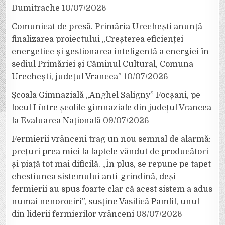
Dumitrache
10/07/2026
Comunicat de presă. Primăria Urechești anunță
finalizarea proiectului „Creșterea eficienței
energetice și gestionarea inteligentă a energiei în
sediul Primăriei și Căminul Cultural, Comuna
Urechești, județul Vrancea”
10/07/2026
Școala Gimnazială „Anghel Saligny” Focșani, pe
locul I între școlile gimnaziale din județul Vrancea
la Evaluarea Națională
09/07/2026
Fermierii vrânceni trag un nou semnal de alarmă:
prețuri prea mici la laptele vândut de producători
și piață tot mai dificilă. „În plus, se repune pe tapet
chestiunea sistemului anti-grindină, deși
fermierii au spus foarte clar că acest sistem a adus
numai nenorociri”, susține Vasilică Pamfil, unul
din liderii fermierilor vrânceni
08/07/2026