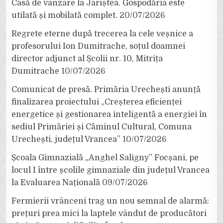
Casă de vânzare la Jariștea. Gospodăria este
utilată și mobilată complet.
20/07/2026
Regrete eterne după trecerea la cele veșnice a
profesorului Ion Dumitrache, soțul doamnei
director adjunct al Școlii nr. 10, Mitrița
Dumitrache
10/07/2026
Comunicat de presă. Primăria Urechești anunță
finalizarea proiectului „Creșterea eficienței
energetice și gestionarea inteligentă a energiei în
sediul Primăriei și Căminul Cultural, Comuna
Urechești, județul Vrancea”
10/07/2026
Școala Gimnazială „Anghel Saligny” Focșani, pe
locul I între școlile gimnaziale din județul Vrancea
la Evaluarea Națională
09/07/2026
Fermierii vrânceni trag un nou semnal de alarmă:
prețuri prea mici la laptele vândut de producători