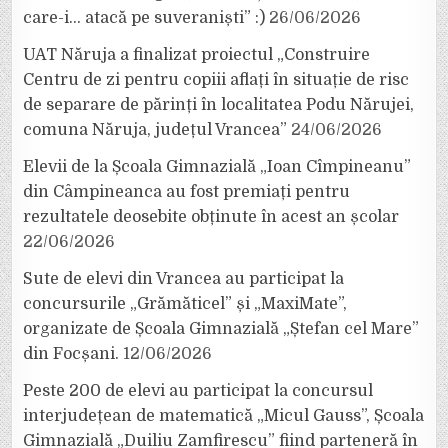
care-i… atacă pe suveraniști” :)
26/06/2026
UAT Năruja a finalizat proiectul „Construire
Centru de zi pentru copiii aflați în situație de risc
de separare de părinți în localitatea Podu Nărujei,
comuna Năruja, județul Vrancea”
24/06/2026
Elevii de la Școala Gimnazială „Ioan Cîmpineanu”
din Câmpineanca au fost premiați pentru
rezultatele deosebite obținute în acest an școlar
22/06/2026
Sute de elevi din Vrancea au participat la
concursurile „Grămăticel” și „MaxiMate”,
organizate de Școala Gimnazială „Ștefan cel Mare”
din Focșani.
12/06/2026
Peste 200 de elevi au participat la concursul
interjudețean de matematică „Micul Gauss”, Școala
Gimnazială „Duiliu Zamfirescu” fiind parteneră în