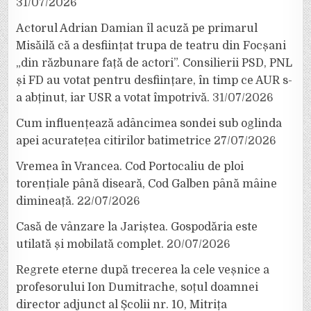
31/07/2026
Actorul Adrian Damian îl acuză pe primarul
Misăilă că a desființat trupa de teatru din Focșani
„din răzbunare față de actori”. Consilierii PSD, PNL
și FD au votat pentru desființare, în timp ce AUR s-
a abținut, iar USR a votat împotrivă.
31/07/2026
Cum influențează adâncimea sondei sub oglinda
apei acuratețea citirilor batimetrice
27/07/2026
Vremea în Vrancea. Cod Portocaliu de ploi
torențiale până diseară, Cod Galben până mâine
dimineață.
22/07/2026
Casă de vânzare la Jariștea. Gospodăria este
utilată și mobilată complet.
20/07/2026
Regrete eterne după trecerea la cele veșnice a
profesorului Ion Dumitrache, soțul doamnei
director adjunct al Școlii nr. 10, Mitrița