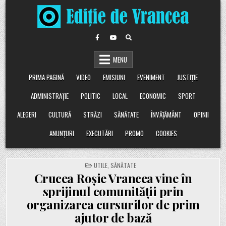
Skip
to
content
MENU
PRIMA PAGINĂ
VIDEO
EMISIUNI
EVENIMENT
JUSTIȚIE
ADMINISTRAȚIE
POLITIC
LOCAL
ECONOMIC
SPORT
ALEGERI
CULTURĂ
STRĂZI
SĂNĂTATE
ÎNVĂȚĂMÂNT
OPINII
ANUNȚURI
EXECUTĂRI
PROMO
COOKIES
POSTED
UTILE
,
SĂNĂTATE
IN
Crucea Roșie Vrancea vine în
sprijinul comunității prin
organizarea cursurilor de prim
ajutor de bază