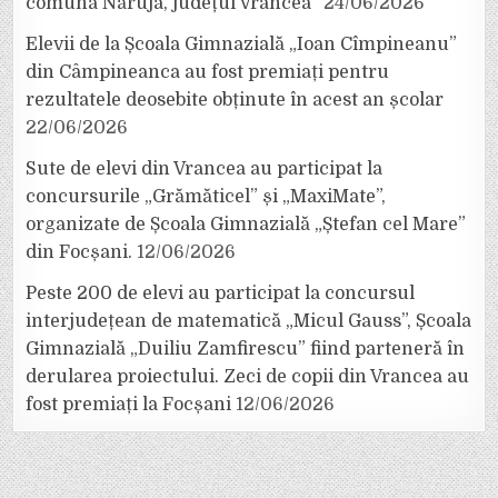
comuna Năruja, județul Vrancea”
24/06/2026
Elevii de la Școala Gimnazială „Ioan Cîmpineanu”
din Câmpineanca au fost premiați pentru
rezultatele deosebite obținute în acest an școlar
22/06/2026
Sute de elevi din Vrancea au participat la
concursurile „Grămăticel” și „MaxiMate”,
organizate de Școala Gimnazială „Ștefan cel Mare”
din Focșani.
12/06/2026
Peste 200 de elevi au participat la concursul
interjudețean de matematică „Micul Gauss”, Școala
Gimnazială „Duiliu Zamfirescu” fiind parteneră în
derularea proiectului. Zeci de copii din Vrancea au
fost premiați la Focșani
12/06/2026