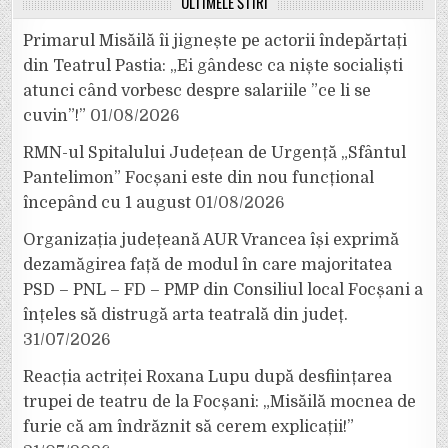
ULTIMELE ȘTIRI
Primarul Misăilă îi jignește pe actorii îndepărtați
din Teatrul Pastia: „Ei gândesc ca niște socialiști
atunci când vorbesc despre salariile ”ce li se
cuvin”!”
01/08/2026
RMN-ul Spitalului Județean de Urgență „Sfântul
Pantelimon” Focșani este din nou funcțional
începând cu 1 august
01/08/2026
Organizația județeană AUR Vrancea își exprimă
dezamăgirea față de modul în care majoritatea
PSD – PNL – FD – PMP din Consiliul local Focșani a
înțeles să distrugă arta teatrală din județ.
31/07/2026
Reacția actriței Roxana Lupu după desființarea
trupei de teatru de la Focșani: „Misăilă mocnea de
furie că am îndrăznit să cerem explicații!”