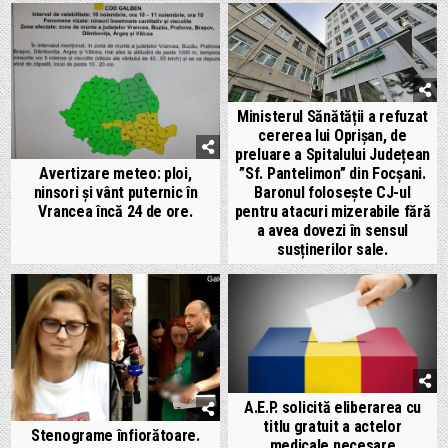
Ministerul Sănătății a refuzat
cererea lui Oprișan, de
preluare a Spitalului Județean
”Sf. Pantelimon” din Focșani.
Avertizare meteo: ploi,
Baronul folosește CJ-ul
ninsori și vânt puternic în
pentru atacuri mizerabile fără
Vrancea încă 24 de ore.
a avea dovezi în sensul
susținerilor sale.
A.E.P. solicită eliberarea cu
titlu gratuit a actelor
Stenograme înfiorătoare.
medicale necesare