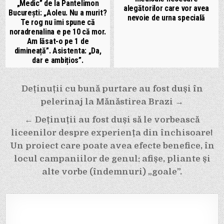
„Medic” de la Pantelimon
alegătorilor care vor avea
București: „Aoleu. Nu a murit?
nevoie de urna specială
Te rog nu îmi spune că
noradrenalina e pe 10 că mor.
Am lăsat-o pe 1 de
dimineață”. Asistenta: „Da,
dar e ambițios”.
Navigare
Deținuții cu bună purtare au fost duși în
în
pelerinaj la Mănăstirea Brazi →
articole
← Deținuții au fost duși să le vorbească
liceenilor despre experiența din închisoare!
Un proiect care poate avea efecte benefice, în
locul campaniilor de genul: afișe, pliante și
alte vorbe (îndemnuri) „goale”.