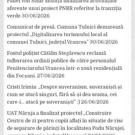
Panel Volt Solar anunță finalizarea activităților
aferente unui proiect PNRR referitor la tranziția
verde
30/06/2026
Comunicat de presă. Comuna Tulnici demarează
proiectul „Digitalizarea turismului local al
comunei Tulnici, județul Vrancea”
30/06/2026
Fostul polițist Cătălin Stegărescu reclamă
tulburarea ordinii publice de către personalul
Penitenciarului Vrancea într-o zonă rezidențială
din Focșani.
27/06/2026
Cristi Irimia: „Despre suveranism, suveraniști și
cum se atacă singuri, fără să-și dea seama, cei
care-i… atacă pe suveraniști” :)
26/06/2026
UAT Năruja a finalizat proiectul „Construire
Centru de zi pentru copiii aflați în situație de risc
de separare de părinți în localitatea Podu Nărujei,