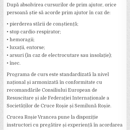
După absolvirea cursurilor de prim ajutor, orice
persoană știe să acorde prim ajutor în caz de:
• pierderea stării de conștiență;
• stop cardio-respirator;
• hemoragii;
• luxații, entorse;
• arsuri (în caz de electrocutare sau insolație);
• înec.
Programa de curs este standardizată la nivel
național și armonizată în conformitate cu
recomandările Consiliului European de
Resuscitare și ale Federației Internaționale a
Societăților de Cruce Roșie și Semilună Roșie.
Crucea Roșie Vrancea pune la dispoziție
instructori cu pregătire și experiență în acordarea