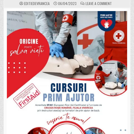
ON
EDITIEDEVRANCEA
06/04/2023
LEAVE A COMMENT
CRUCEA
ROȘIE
VRANCEA
VINE
ÎN
SPRIJINUL
COMUNITĂȚII
PRIN
ORGANIZAREA
CURSURILOR
DE
PRIM
AJUTOR
DE
BAZĂ