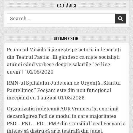
CAUTĂ AICI
Search
for:
ULTIMELE ȘTIRI
Primarul Misăilă îi jignește pe actorii îndepărtați
din Teatrul Pastia: „Ei gândesc ca niște socialiști
atunci când vorbesc despre salariile ”ce li se
cuvin”!”
01/08/2026
RMN-ul Spitalului Județean de Urgență „Sfântul
Pantelimon” Focșani este din nou funcțional
începând cu 1 august
01/08/2026
Organizația județeană AUR Vrancea își exprimă
dezamăgirea față de modul în care majoritatea
PSD – PNL – FD – PMP din Consiliul local Focșani a
înțeles să distrugă arta teatrală din județ.