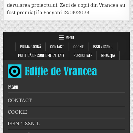
derularea proiectului. Zeci de copii din Vrancea au
fost premiați la Focșani
12/06/2026
MENU
PRIMA PAGINĂ
CONTACT
COOKIE
ISSN / ISSN-L
POLITICĂ DE CONFIDENȚIALITATE
PUBLICITATE
REDACȚIA
PAGINI
CONTACT
COOKIE
ISSN / ISSN-L