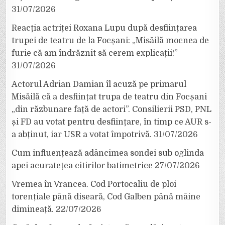
31/07/2026
Reacția actriței Roxana Lupu după desființarea
trupei de teatru de la Focșani: „Misăilă mocnea de
furie că am îndrăznit să cerem explicații!”
31/07/2026
Actorul Adrian Damian îl acuză pe primarul
Misăilă că a desființat trupa de teatru din Focșani
„din răzbunare față de actori”. Consilierii PSD, PNL
și FD au votat pentru desființare, în timp ce AUR s-
a abținut, iar USR a votat împotrivă.
31/07/2026
Cum influențează adâncimea sondei sub oglinda
apei acuratețea citirilor batimetrice
27/07/2026
Vremea în Vrancea. Cod Portocaliu de ploi
torențiale până diseară, Cod Galben până mâine
dimineață.
22/07/2026