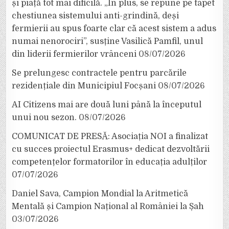
și piață tot mai dificilă. „În plus, se repune pe tapet
chestiunea sistemului anti-grindină, deși
fermierii au spus foarte clar că acest sistem a adus
numai nenorociri”, susține Vasilică Pamfil, unul
din liderii fermierilor vrânceni
08/07/2026
Se prelungesc contractele pentru parcările
rezidențiale din Municipiul Focșani
08/07/2026
AI Citizens mai are două luni până la începutul
unui nou sezon.
08/07/2026
COMUNICAT DE PRESĂ: Asociația NOI a finalizat
cu succes proiectul Erasmus+ dedicat dezvoltării
competențelor formatorilor în educația adulților
07/07/2026
Daniel Sava, Campion Mondial la Aritmetică
Mentală și Campion Național al României la Șah
03/07/2026