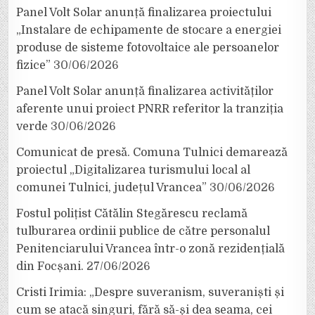
Panel Volt Solar anunță finalizarea proiectului
„Instalare de echipamente de stocare a energiei
produse de sisteme fotovoltaice ale persoanelor
fizice”
30/06/2026
Panel Volt Solar anunță finalizarea activităților
aferente unui proiect PNRR referitor la tranziția
verde
30/06/2026
Comunicat de presă. Comuna Tulnici demarează
proiectul „Digitalizarea turismului local al
comunei Tulnici, județul Vrancea”
30/06/2026
Fostul polițist Cătălin Stegărescu reclamă
tulburarea ordinii publice de către personalul
Penitenciarului Vrancea într-o zonă rezidențială
din Focșani.
27/06/2026
Cristi Irimia: „Despre suveranism, suveraniști și
cum se atacă singuri, fără să-și dea seama, cei