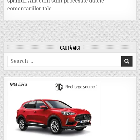
spamul.
Află cum sunt procesate datele
comentariilor tale
.
CAUTĂ AICI
Search
for: