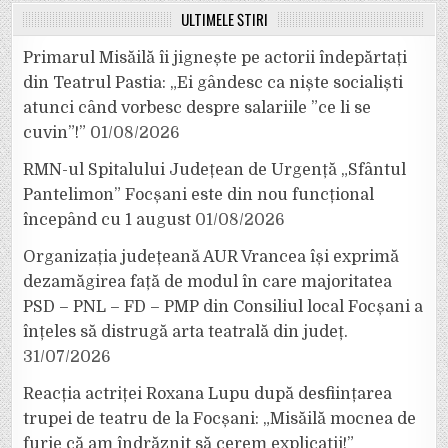
ULTIMELE ȘTIRI
Primarul Misăilă îi jignește pe actorii îndepărtați
din Teatrul Pastia: „Ei gândesc ca niște socialiști
atunci când vorbesc despre salariile ”ce li se
cuvin”!”
01/08/2026
RMN-ul Spitalului Județean de Urgență „Sfântul
Pantelimon” Focșani este din nou funcțional
începând cu 1 august
01/08/2026
Organizația județeană AUR Vrancea își exprimă
dezamăgirea față de modul în care majoritatea
PSD – PNL – FD – PMP din Consiliul local Focșani a
înțeles să distrugă arta teatrală din județ.
31/07/2026
Reacția actriței Roxana Lupu după desființarea
trupei de teatru de la Focșani: „Misăilă mocnea de
furie că am îndrăznit să cerem explicații!”