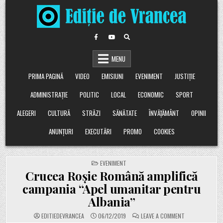
Skip
to
content
MENU
PRIMA PAGINĂ
VIDEO
EMISIUNI
EVENIMENT
JUSTIȚIE
ADMINISTRAȚIE
POLITIC
LOCAL
ECONOMIC
SPORT
ALEGERI
CULTURĂ
STRĂZI
SĂNĂTATE
ÎNVĂȚĂMÂNT
OPINII
ANUNȚURI
EXECUTĂRI
PROMO
COOKIES
POSTED
EVENIMENT
IN
Crucea Roșie Română amplifică
campania “Apel umanitar pentru
Albania”
ON
EDITIEDEVRANCEA
06/12/2019
LEAVE A COMMENT
CRUCEA