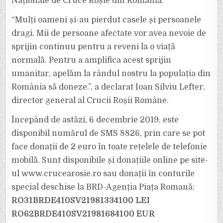
Naționale de Cruce Roșie din România.
“Mulți oameni și-au pierdut casele și persoanele
dragi. Mii de persoane afectate vor avea nevoie de
sprijin continuu pentru a reveni la o viață
normală. Pentru a amplifica acest sprijin
umanitar, apelăm la rândul nostru la populația din
România să doneze.”, a declarat Ioan Silviu Lefter,
director general al Crucii Roșii Române.
Începând de astăzi, 6 decembrie 2019, este
disponibil numărul de SMS 8826, prin care se pot
face donații de 2 euro în toate rețelele de telefonie
mobilă. Sunt disponibile și donațiile online pe site-
ul www.crucearosie.ro sau donații în conturile
special deschise la BRD-Agenția Piața Romană:
RO31BRDE410SV21981334100 LEI
RO62BRDE410SV21981684100 EUR