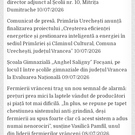
director adjunct al Școlii nr. 10, Mitrița
Dumitrache
10/07/2026
Comunicat de presă. Primăria Urechești anunță
finalizarea proiectului „Creșterea eficienței
energetice și gestionarea inteligentă a energiei în
sediul Primăriei și Căminul Cultural, Comuna
Urechești, județul Vrancea”
10/07/2026
Școala Gimnazială „Anghel Saligny” Focșani, pe
locul I între școlile gimnaziale din județul Vrancea
la Evaluarea Națională
09/07/2026
Fermierii vrânceni trag un nou semnal de alarmă:
prețuri prea mici la laptele vândut de producători
și piață tot mai dificilă. „În plus, se repune pe tapet
chestiunea sistemului anti-grindină, deși
fermierii au spus foarte clar că acest sistem a adus
numai nenorociri”, susține Vasilică Pamfil, unul
din liderii fermierilor vrânceni
08/07/2026