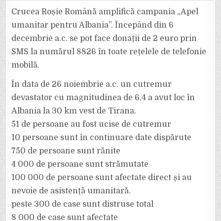
ROȘIE
ROMÂNĂ
Crucea Roșie Română amplifică campania „Apel
AMPLIFICĂ
CAMPANIA
umanitar pentru Albania”. Începând din 6
“APEL
UMANITAR
decembrie a.c. se pot face donații de 2 euro prin
PENTRU
ALBANIA”
SMS la numărul 8826 în toate rețelele de telefonie
mobilă.
În data de 26 noiembrie a.c. un cutremur
devastator cu magnitudinea de 6,4 a avut loc în
Albania la 30 km vest de Tirana.
51 de persoane au fost ucise de cutremur
10 persoane sunt în continuare date dispărute
750 de persoane sunt rănite
4 000 de persoane sunt strămutate
100 000 de persoane sunt afectate direct și au
nevoie de asistență umanitară.
peste 300 de case sunt distruse total
8 000 de case sunt afectate