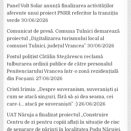
Panel Volt Solar anunță finalizarea activităților
aferente unui proiect PNRR referitor la tranziția
verde
30/06/2026
Comunicat de presă. Comuna Tulnici demarează
proiectul „Digitalizarea turismului local al
comunei Tulnici, județul Vrancea”
30/06/2026
Fostul polițist Cătălin Stegărescu reclamă
tulburarea ordinii publice de către personalul
Penitenciarului Vrancea într-o zonă rezidențială
din Focșani.
27/06/2026
Cristi Irimia: „Despre suveranism, suveraniști și
cum se atacă singuri, fără să-și dea seama, cei
care-i… atacă pe suveraniști” :)
26/06/2026
UAT Năruja a finalizat proiectul „Construire
Centru de zi pentru copiii aflați în situație de risc
de separare de părinți în localitatea Podu Nărujei,