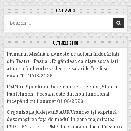
CAUTĂ AICI
Search
for:
ULTIMELE ȘTIRI
Primarul Misăilă îi jignește pe actorii îndepărtați
din Teatrul Pastia: „Ei gândesc ca niște socialiști
atunci când vorbesc despre salariile ”ce li se
cuvin”!”
01/08/2026
RMN-ul Spitalului Județean de Urgență „Sfântul
Pantelimon” Focșani este din nou funcțional
începând cu 1 august
01/08/2026
Organizația județeană AUR Vrancea își exprimă
dezamăgirea față de modul în care majoritatea
PSD – PNL – FD – PMP din Consiliul local Focșani a