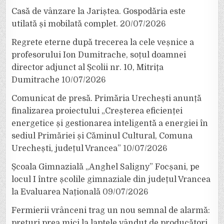
Casă de vânzare la Jariștea. Gospodăria este
utilată și mobilată complet.
20/07/2026
Regrete eterne după trecerea la cele veșnice a
profesorului Ion Dumitrache, soțul doamnei
director adjunct al Școlii nr. 10, Mitrița
Dumitrache
10/07/2026
Comunicat de presă. Primăria Urechești anunță
finalizarea proiectului „Creșterea eficienței
energetice și gestionarea inteligentă a energiei în
sediul Primăriei și Căminul Cultural, Comuna
Urechești, județul Vrancea”
10/07/2026
Școala Gimnazială „Anghel Saligny” Focșani, pe
locul I între școlile gimnaziale din județul Vrancea
la Evaluarea Națională
09/07/2026
Fermierii vrânceni trag un nou semnal de alarmă:
prețuri prea mici la laptele vândut de producători