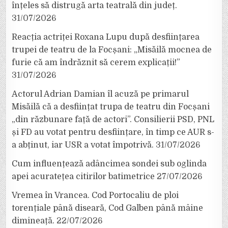
înțeles să distrugă arta teatrală din județ.
31/07/2026
Reacția actriței Roxana Lupu după desființarea
trupei de teatru de la Focșani: „Misăilă mocnea de
furie că am îndrăznit să cerem explicații!”
31/07/2026
Actorul Adrian Damian îl acuză pe primarul
Misăilă că a desființat trupa de teatru din Focșani
„din răzbunare față de actori”. Consilierii PSD, PNL
și FD au votat pentru desființare, în timp ce AUR s-
a abținut, iar USR a votat împotrivă.
31/07/2026
Cum influențează adâncimea sondei sub oglinda
apei acuratețea citirilor batimetrice
27/07/2026
Vremea în Vrancea. Cod Portocaliu de ploi
torențiale până diseară, Cod Galben până mâine
dimineață.
22/07/2026