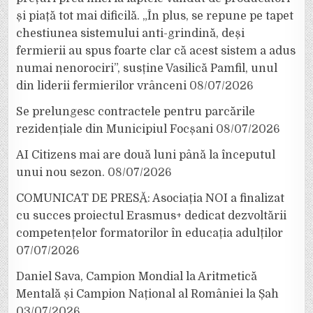
și piață tot mai dificilă. „În plus, se repune pe tapet
chestiunea sistemului anti-grindină, deși
fermierii au spus foarte clar că acest sistem a adus
numai nenorociri”, susține Vasilică Pamfil, unul
din liderii fermierilor vrânceni
08/07/2026
Se prelungesc contractele pentru parcările
rezidențiale din Municipiul Focșani
08/07/2026
AI Citizens mai are două luni până la începutul
unui nou sezon.
08/07/2026
COMUNICAT DE PRESĂ: Asociația NOI a finalizat
cu succes proiectul Erasmus+ dedicat dezvoltării
competențelor formatorilor în educația adulților
07/07/2026
Daniel Sava, Campion Mondial la Aritmetică
Mentală și Campion Național al României la Șah
03/07/2026