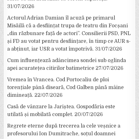
31/07/2026
Actorul Adrian Damian îl acuză pe primarul
Misăilă că a desființat trupa de teatru din Focșani
„din răzbunare față de actori”. Consilierii PSD, PNL
și FD au votat pentru desființare, în timp ce AUR s-
a abținut, iar USR a votat împotrivă.
31/07/2026
Cum influențează adâncimea sondei sub oglinda
apei acuratețea citirilor batimetrice
27/07/2026
Vremea în Vrancea. Cod Portocaliu de ploi
torențiale până diseară, Cod Galben până mâine
dimineață.
22/07/2026
Casă de vânzare la Jariștea. Gospodăria este
utilată și mobilată complet.
20/07/2026
Regrete eterne după trecerea la cele veșnice a
profesorului Ion Dumitrache, soțul doamnei