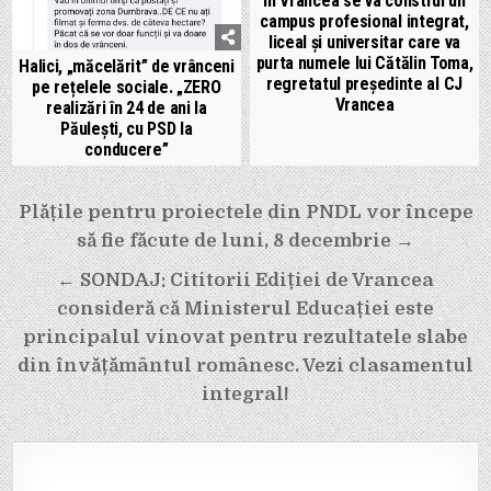
În Vrancea se va construi un
campus profesional integrat,
liceal și universitar care va
purta numele lui Cătălin Toma,
Halici, „măcelărit” de vrânceni
regretatul președinte al CJ
pe rețelele sociale. „ZERO
Vrancea
realizări în 24 de ani la
Păulești, cu PSD la
conducere”
Navigare
Plățile pentru proiectele din PNDL vor începe
în
să fie făcute de luni, 8 decembrie →
articole
← SONDAJ: Cititorii Ediției de Vrancea
consideră că Ministerul Educației este
principalul vinovat pentru rezultatele slabe
din învățământul românesc. Vezi clasamentul
integral!