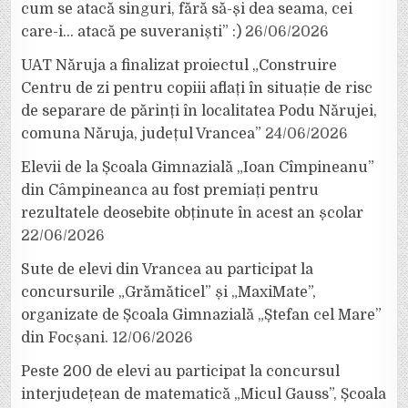
cum se atacă singuri, fără să-și dea seama, cei
care-i… atacă pe suveraniști” :)
26/06/2026
UAT Năruja a finalizat proiectul „Construire
Centru de zi pentru copiii aflați în situație de risc
de separare de părinți în localitatea Podu Nărujei,
comuna Năruja, județul Vrancea”
24/06/2026
Elevii de la Școala Gimnazială „Ioan Cîmpineanu”
din Câmpineanca au fost premiați pentru
rezultatele deosebite obținute în acest an școlar
22/06/2026
Sute de elevi din Vrancea au participat la
concursurile „Grămăticel” și „MaxiMate”,
organizate de Școala Gimnazială „Ștefan cel Mare”
din Focșani.
12/06/2026
Peste 200 de elevi au participat la concursul
interjudețean de matematică „Micul Gauss”, Școala