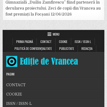
Gimnazială „Duiliu Zamfirescu” fiind parteneră în
derularea proiectului. Zeci de copii din Vrancea au
fost premiați la Focșani
12/06/2026
MENU
PRIMA PAGINĂ
CONTACT
COOKIE
ISSN / ISSN-L
POLITICĂ DE CONFIDENȚIALITATE
PUBLICITATE
REDACȚIA
PAGINI
CONTACT
COOKIE
ISSN / ISSN-L