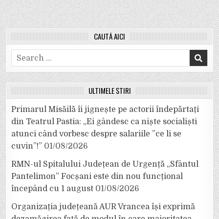
CAUTĂ AICI
Search
for:
ULTIMELE ȘTIRI
Primarul Misăilă îi jignește pe actorii îndepărtați
din Teatrul Pastia: „Ei gândesc ca niște socialiști
atunci când vorbesc despre salariile ”ce li se
cuvin”!”
01/08/2026
RMN-ul Spitalului Județean de Urgență „Sfântul
Pantelimon” Focșani este din nou funcțional
începând cu 1 august
01/08/2026
Organizația județeană AUR Vrancea își exprimă