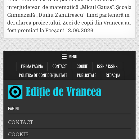
interjudețean de matematică „Micul Gauss”, Școala
Gimnazială „Duiliu Zamfirescu” fiind parteneră în
derularea proiectului. Zeci de copii din Vrancea au
fost premiați la Focșani
12/06/2026
MENU
PRIMA PAGINĂ
CONTACT
COOKIE
ISSN / ISSN-L
POLITICĂ DE CONFIDENȚIALITATE
PUBLICITATE
REDACȚIA
PAGINI
CONTACT
COOKIE