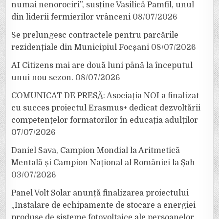
numai nenorociri”, susține Vasilică Pamfil, unul
din liderii fermierilor vrânceni
08/07/2026
Se prelungesc contractele pentru parcările
rezidențiale din Municipiul Focșani
08/07/2026
AI Citizens mai are două luni până la începutul
unui nou sezon.
08/07/2026
COMUNICAT DE PRESĂ: Asociația NOI a finalizat
cu succes proiectul Erasmus+ dedicat dezvoltării
competențelor formatorilor în educația adulților
07/07/2026
Daniel Sava, Campion Mondial la Aritmetică
Mentală și Campion Național al României la Șah
03/07/2026
Panel Volt Solar anunță finalizarea proiectului
„Instalare de echipamente de stocare a energiei
produse de sisteme fotovoltaice ale persoanelor