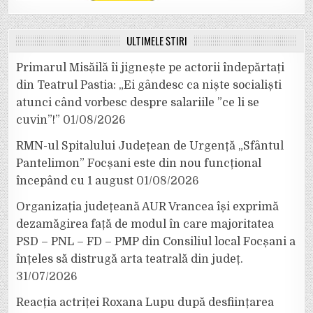
ULTIMELE ȘTIRI
Primarul Misăilă îi jignește pe actorii îndepărtați
din Teatrul Pastia: „Ei gândesc ca niște socialiști
atunci când vorbesc despre salariile ”ce li se
cuvin”!”
01/08/2026
RMN-ul Spitalului Județean de Urgență „Sfântul
Pantelimon” Focșani este din nou funcțional
începând cu 1 august
01/08/2026
Organizația județeană AUR Vrancea își exprimă
dezamăgirea față de modul în care majoritatea
PSD – PNL – FD – PMP din Consiliul local Focșani a
înțeles să distrugă arta teatrală din județ.
31/07/2026
Reacția actriței Roxana Lupu după desființarea