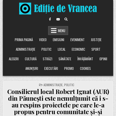
Skip
to
content
MENU
PRIMA PAGINĂ
VIDEO
EMISIUNI
EVENIMENT
JUSTIȚIE
ADMINISTRAȚIE
POLITIC
LOCAL
ECONOMIC
SPORT
ALEGERI
CULTURĂ
STRĂZI
SĂNĂTATE
ÎNVĂȚĂMÂNT
OPINII
ANUNȚURI
EXECUTĂRI
PROMO
COOKIES
POSTED
ADMINISTRAȚIE
,
POLITIC
IN
Consilierul local Robert Ignat (AUR)
din Păunești este nemulțumit că i s-
au respins proiectele pe care le-a
propus pentru comunitate și-și