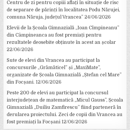
Centru de zi pentru copiii aflați în situație de risc
de separare de părinți în localitatea Podu Nărujei,
comuna Năruja, județul Vrancea”
24/06/2026
Elevii de la Școala Gimnazială „Ioan Cîmpineanu”
din Câmpineanca au fost premiați pentru
rezultatele deosebite obținute în acest an școlar
22/06/2026
Sute de elevi din Vrancea au participat la
concursurile „Grămăticel” și „MaxiMate”,
organizate de Școala Gimnazială „Ștefan cel Mare”
din Focșani.
12/06/2026
Peste 200 de elevi au participat la concursul
interjudețean de matematică „Micul Gauss”, Școala
Gimnazială „Duiliu Zamfirescu” fiind parteneră în
derularea proiectului. Zeci de copii din Vrancea au
fost premiați la Focșani
12/06/2026