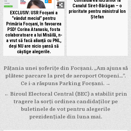
Continuarea lucrărilor la
Canalul Siret-Bărăgan – o
prioritate pentru ministrul Ion
EXCLUSIV: USR Focșani a
Ștefan
”vândut meciul” pentru
Primăria Focșani, în favoarea
PSD! Corina Atanasiu, fosta
colaboratoare a lui Misăilă, n-
a vrut să facă alianță cu PNL,
deși NU are nicio șansă să
câștige alegerile.
Navigare
Pățania unei șoferițe din Focșani. „Am ajuns să
în
plătesc parcare la preț de aeroport Otopeni…”.
articole
Ce i-a răspuns Parking Focșani. →
← Biroul Electoral Central (BEC) a stabilit prin
tragere la sorți ordinea candidaților pe
buletinele de vot pentru alegerile
prezidențiale din luna mai.