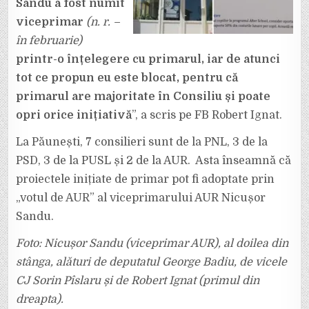
Sandu a fost numit
CONSILIUL
LOCAL
viceprimar
(n. r. –
în februarie)
printr-o înțelegere cu primarul, iar de atunci
tot ce propun eu este blocat, pentru că
primarul are majoritate în Consiliu și poate
opri orice inițiativă
”, a scris pe FB Robert Ignat.
La Păunești, 7 consilieri sunt de la PNL, 3 de la
PSD, 3 de la PUSL și 2 de la AUR. Asta înseamnă că
proiectele inițiate de primar pot fi adoptate prin
„votul de AUR” al viceprimarului AUR Nicușor
Sandu.
Foto: Nicușor Sandu (viceprimar AUR), al doilea din
stânga, alături de deputatul George Badiu, de vicele
CJ Sorin Pîslaru și de Robert Ignat (primul din
dreapta).