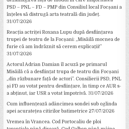
dezamăgirea față de modul în care majoritatea
PSD – PNL – FD – PMP din Consiliul local Focșani a
înțeles să distrugă arta teatrală din județ.
31/07/2026
Reacția actriței Roxana Lupu după desființarea
trupei de teatru de la Focșani: „Misăilă mocnea de
furie că am îndrăznit să cerem explicații!”
31/07/2026
Actorul Adrian Damian îl acuză pe primarul
Misăilă că a desființat trupa de teatru din Focșani
„din răzbunare față de actori”. Consilierii PSD, PNL
și FD au votat pentru desființare, în timp ce AUR s-
a abținut, iar USR a votat împotrivă.
31/07/2026
Cum influențează adâncimea sondei sub oglinda
apei acuratețea citirilor batimetrice
27/07/2026
Vremea în Vrancea. Cod Portocaliu de ploi