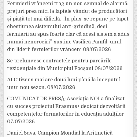
Fermierii vrânceni trag un nou semnal de alarmă:
prețuri prea mici la laptele vândut de producători
și piață tot mai dificilă. „În plus, se repune pe tapet
chestiunea sistemului anti-grindină, deși
fermierii au spus foarte clar că acest sistem a adus
numai nenorociri”, susține Vasilică Pamfil, unul
din liderii fermierilor vrânceni
08/07/2026
Se prelungesc contractele pentru parcările
rezidențiale din Municipiul Focșani
08/07/2026
AI Citizens mai are două luni până la începutul
unui nou sezon.
08/07/2026
COMUNICAT DE PRESĂ: Asociația NOI a finalizat
cu succes proiectul Erasmus+ dedicat dezvoltării
competențelor formatorilor în educația adulților
07/07/2026
Daniel Sava, Campion Mondial la Aritmetică