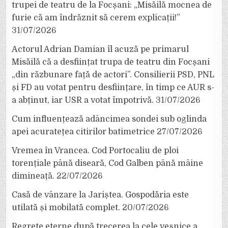
trupei de teatru de la Focșani: „Misăilă mocnea de
furie că am îndrăznit să cerem explicații!”
31/07/2026
Actorul Adrian Damian îl acuză pe primarul
Misăilă că a desființat trupa de teatru din Focșani
„din răzbunare față de actori”. Consilierii PSD, PNL
și FD au votat pentru desființare, în timp ce AUR s-
a abținut, iar USR a votat împotrivă.
31/07/2026
Cum influențează adâncimea sondei sub oglinda
apei acuratețea citirilor batimetrice
27/07/2026
Vremea în Vrancea. Cod Portocaliu de ploi
torențiale până diseară, Cod Galben până mâine
dimineață.
22/07/2026
Casă de vânzare la Jariștea. Gospodăria este
utilată și mobilată complet.
20/07/2026
Regrete eterne după trecerea la cele veșnice a