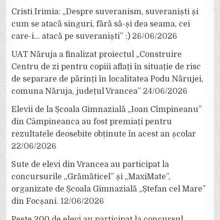
Cristi Irimia: „Despre suveranism, suveraniști și
cum se atacă singuri, fără să-și dea seama, cei
care-i… atacă pe suveraniști” :)
26/06/2026
UAT Năruja a finalizat proiectul „Construire
Centru de zi pentru copiii aflați în situație de risc
de separare de părinți în localitatea Podu Nărujei,
comuna Năruja, județul Vrancea”
24/06/2026
Elevii de la Școala Gimnazială „Ioan Cîmpineanu”
din Câmpineanca au fost premiați pentru
rezultatele deosebite obținute în acest an școlar
22/06/2026
Sute de elevi din Vrancea au participat la
concursurile „Grămăticel” și „MaxiMate”,
organizate de Școala Gimnazială „Ștefan cel Mare”
din Focșani.
12/06/2026
Peste 200 de elevi au participat la concursul