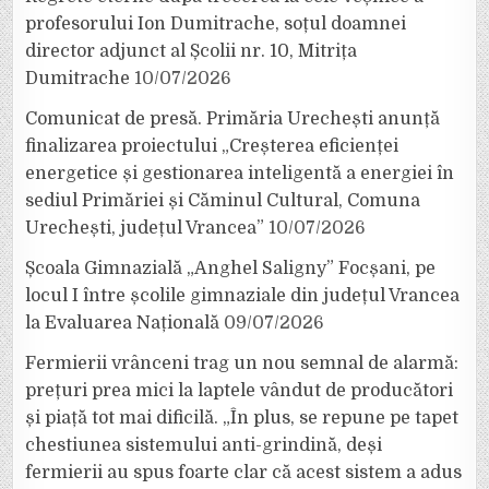
profesorului Ion Dumitrache, soțul doamnei
director adjunct al Școlii nr. 10, Mitrița
Dumitrache
10/07/2026
Comunicat de presă. Primăria Urechești anunță
finalizarea proiectului „Creșterea eficienței
energetice și gestionarea inteligentă a energiei în
sediul Primăriei și Căminul Cultural, Comuna
Urechești, județul Vrancea”
10/07/2026
Școala Gimnazială „Anghel Saligny” Focșani, pe
locul I între școlile gimnaziale din județul Vrancea
la Evaluarea Națională
09/07/2026
Fermierii vrânceni trag un nou semnal de alarmă:
prețuri prea mici la laptele vândut de producători
și piață tot mai dificilă. „În plus, se repune pe tapet
chestiunea sistemului anti-grindină, deși
fermierii au spus foarte clar că acest sistem a adus