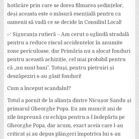
hotărâre prin care se dorea filmarea ședințelor,
deși aceasta este o măsură esențială pentru ca
oamenii să vadă ce se decide în Consiliul Local!
✅ Siguranța rutieră – Am cerut o oglindă stradală
pentru a reduce riscul accidentelor în anumite
zone periculoase, dar Primăria nu a alocat fonduri
pentru această achiziție, cel mai probabil pentru
că „nu sunt bani”. Totuși, pentru pietruiri și
deszăpeziri s-au găsit fonduri!
Cum a început scandalul?
Totul a pornit de la alianța dintre Nicușor Sandu și
primarul Gheorghe Popa. Eu am muncit ani de
zile împreună cu echipa pentru a-l îndepărta pe
Gheorghe Popa, dar acum, exact aceia care l-au
criticat și au depus plângeri împotriva lui s-au