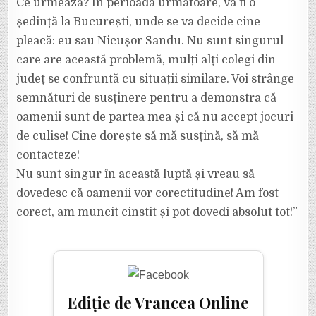
Ce urmează? În perioada următoare, va fi o
ședință la București, unde se va decide cine
pleacă: eu sau Nicușor Sandu. Nu sunt singurul
care are această problemă, mulți alți colegi din
județ se confruntă cu situații similare. Voi strânge
semnături de susținere pentru a demonstra că
oamenii sunt de partea mea și că nu accept jocuri
de culise! Cine dorește să mă susțină, să mă
contacteze!
Nu sunt singur în această luptă și vreau să
dovedesc că oamenii vor corectitudine! Am fost
corect, am muncit cinstit și pot dovedi absolut tot!”
Ediție de Vrancea Online