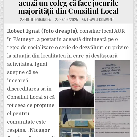
acuză un coleg că face jocurile
majorității din Consiliul Local
ON
EDITIEDEVRANCEA
23/03/2025
LEAVE A COMMENT
CONSILIERUL
LOCAL
ROBERT
Robert Ignat (foto dreapta)
, consilier local AUR
IGNAT
(AUR)
în Păunești, a postat în această dimineață pe o
DIN
PĂUNEȘTI
rețea de socializare o serie de dezvăluiri cu privire
ESTE
NEMULȚUMIT
la situația din localitatea în care-și desfășoară
CĂ
I
S-
activitatea. Ignat
AU
RESPINS
susține că se
PROIECTELE
PE
încearcă
CARE
LE-
discreditarea sa în
A
PROPUS
PENTRU
Consiliul Local și că
COMUNITATE
ȘI-
tot ceea ce propune
ȘI
ACUZĂ
el pentru
UN
COLEG
comunitate este
CĂ
FACE
JOCURILE
respins. „
Nicușor
MAJORITĂȚII
DIN