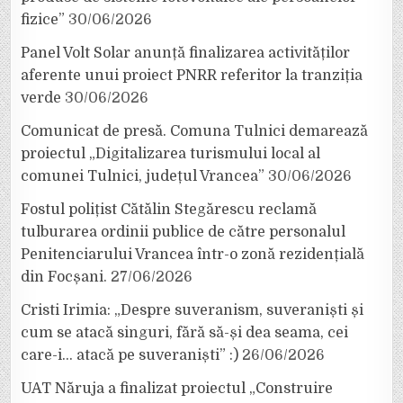
fizice”
30/06/2026
Panel Volt Solar anunță finalizarea activităților
aferente unui proiect PNRR referitor la tranziția
verde
30/06/2026
Comunicat de presă. Comuna Tulnici demarează
proiectul „Digitalizarea turismului local al
comunei Tulnici, județul Vrancea”
30/06/2026
Fostul polițist Cătălin Stegărescu reclamă
tulburarea ordinii publice de către personalul
Penitenciarului Vrancea într-o zonă rezidențială
din Focșani.
27/06/2026
Cristi Irimia: „Despre suveranism, suveraniști și
cum se atacă singuri, fără să-și dea seama, cei
care-i… atacă pe suveraniști” :)
26/06/2026
UAT Năruja a finalizat proiectul „Construire