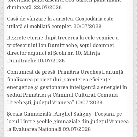
torențiale până diseară, Cod Galben până mâine
dimineață.
22/07/2026
Casă de vânzare la Jariștea. Gospodăria este
utilată și mobilată complet.
20/07/2026
Regrete eterne după trecerea la cele veșnice a
profesorului Ion Dumitrache, soțul doamnei
director adjunct al Școlii nr. 10, Mitrița
Dumitrache
10/07/2026
Comunicat de presă. Primăria Urechești anunță
finalizarea proiectului „Creșterea eficienței
energetice și gestionarea inteligentă a energiei în
sediul Primăriei și Căminul Cultural, Comuna
Urechești, județul Vrancea”
10/07/2026
Școala Gimnazială „Anghel Saligny” Focșani, pe
locul I între școlile gimnaziale din județul Vrancea
la Evaluarea Națională
09/07/2026