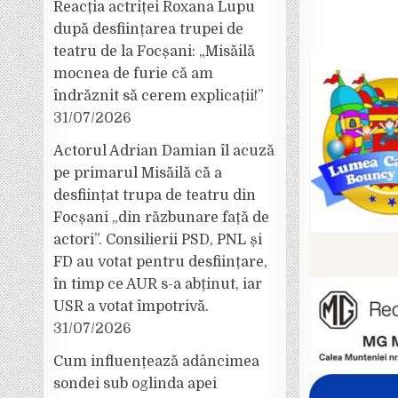
Reacția actriței Roxana Lupu
după desființarea trupei de
teatru de la Focșani: „Misăilă
mocnea de furie că am
îndrăznit să cerem explicații!”
31/07/2026
Actorul Adrian Damian îl acuză
pe primarul Misăilă că a
desființat trupa de teatru din
Focșani „din răzbunare față de
actori”. Consilierii PSD, PNL și
FD au votat pentru desființare,
în timp ce AUR s-a abținut, iar
USR a votat împotrivă.
31/07/2026
Cum influențează adâncimea
sondei sub oglinda apei