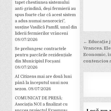
tapet chestiunea sistemului
anti-grindină, deși fermierii au
spus foarte clar că acest sistem
a adus numai nenorociri”,
susține Vasilică Pamfil, unul din
liderii fermierilor vrânceni
Navigar
08/07/2026
← Educație j
în
Vrancea. Ele
Se prelungesc contractele
articole
Economic, în
pentru parcările rezidențiale
contencios 
din Municipiul Focșani
08/07/2026
AI Citizens mai are două luni
până la începutul unui nou
sezon.
08/07/2026
COMUNICAT DE PRESĂ:
Asociația NOI a finalizat cu
Lasă un 
succes proiectul Erasmus+