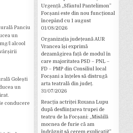
Urgență „Sfântul Pantelimon”
Focșani este din nou funcțional
începând cu 1 august
 Rurală Panciu
01/08/2026
ducea un
Organizația județeană AUR
 mg/l alcool
Vrancea își exprimă
vârșirii
dezamăgirea față de modul în
care majoritatea PSD – PNL –
FD – PMP din Consiliul local
Focșani a înțeles să distrugă
urală Golești
arta teatrală din județ.
nducea un
31/07/2026
rat.
Reacția actriței Roxana Lupu
 de conducere
după desființarea trupei de
teatru de la Focșani: „Misăilă
mocnea de furie că am
îndrăznit să cerem explicații!”