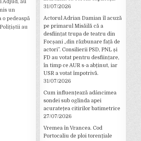
ui Adjud, au
31/07/2026
emis un
Actorul Adrian Damian îl acuză
a o pedeaspă
pe primarul Misăilă că a
olițiștii au
desființat trupa de teatru din
Focșani „din răzbunare față de
actori”. Consilierii PSD, PNL și
FD au votat pentru desființare,
în timp ce AUR s-a abținut, iar
USR a votat împotrivă.
31/07/2026
Cum influențează adâncimea
sondei sub oglinda apei
acuratețea citirilor batimetrice
27/07/2026
Vremea în Vrancea. Cod
Portocaliu de ploi torențiale