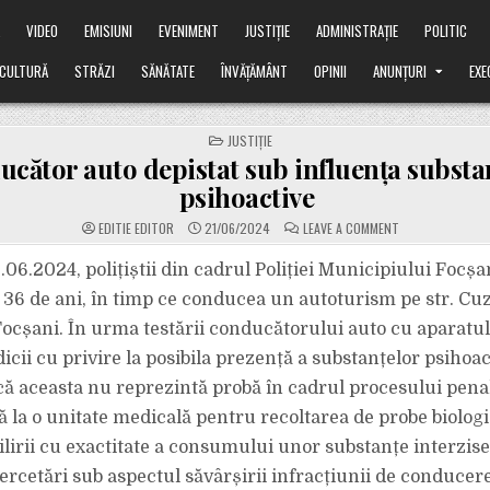
Ă
VIDEO
EMISIUNI
EVENIMENT
JUSTIȚIE
ADMINISTRAȚIE
POLITIC
CULTURĂ
STRĂZI
SĂNĂTATE
ÎNVĂȚĂMÂNT
OPINII
ANUNȚURI
EXE
POSTED
JUSTIȚIE
IN
cător auto depistat sub influența substa
psihoactive
ON
EDITIE EDITOR
21/06/2024
LEAVE A COMMENT
CONDUCĂTOR
AUTO
DEPISTAT
.06.2024, polițiștii din cadrul Poliției Municipiului Focșa
SUB
INFLUENȚA
 36 de ani, în timp ce conducea un autoturism pe str. Cu
SUBSTANȚELOR
PSIHOACTIVE
ocșani. În urma testării conducătorului auto cu aparatul
dicii cu privire la posibila prezență a substanțelor psihoac
 aceasta nu reprezintă probă în cadrul procesului pena
ă la o unitate medicală pentru recoltarea de probe biologi
ilirii cu exactitate a consumului unor substanțe interzise
ercetări sub aspectul săvârșirii infracțiunii de conducer