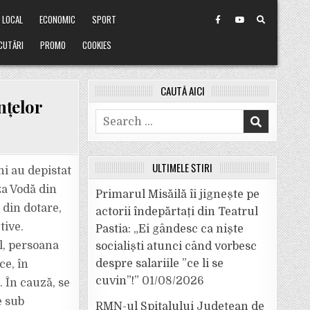
LOCAL
ECONOMIC
SPORT
CUTĂRI
PROMO
COOKIES
CAUTĂ AICI
nțelor
Search
for:
ULTIMELE ȘTIRI
ni au depistat
za Vodă din
Primarul Misăilă îi jignește pe
 din dotare,
actorii îndepărtați din Teatrul
tive.
Pastia: „Ei gândesc ca niște
l, persoana
socialiști atunci când vorbesc
despre salariile ”ce li se
ce, în
cuvin”!”
01/08/2026
. În cauză, se
e sub
RMN-ul Spitalului Județean de