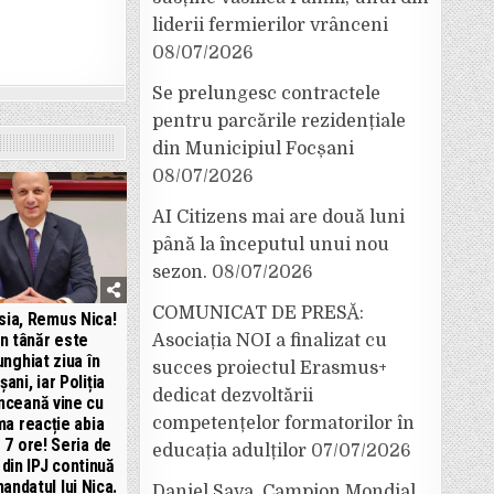
liderii fermierilor vrânceni
08/07/2026
Se prelungesc contractele
pentru parcările rezidențiale
din Municipiul Focșani
08/07/2026
AI Citizens mai are două luni
până la începutul unui nou
sezon.
08/07/2026
COMUNICAT DE PRESĂ:
sia, Remus Nica!
n tânăr este
Asociația NOI a finalizat cu
unghiat ziua în
succes proiectul Erasmus+
ani, iar Poliția
dedicat dezvoltării
nceană vine cu
ma reacție abia
competențelor formatorilor în
 7 ore! Seria de
educația adulților
07/07/2026
din IPJ continuă
andatul lui Nica.
Daniel Sava, Campion Mondial