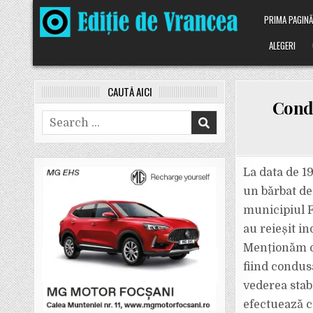
Skip
PRIMA PAGIN
to
content
ALEGERI
CAUTĂ AICI
Condu
Search
for:
La data de 19
un bărbat de
municipiul F
au reieșit in
Menționăm că
fiind condus
vederea stab
efectuează c