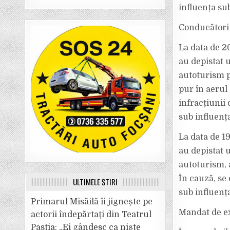
influența su
Conducători 
La data de 20
au depistat 
autoturism pe
pur în aerul 
infracțiunii
sub influența
La data de 19
au depistat 
autoturism, 
În cauză, se
ULTIMELE ȘTIRI
sub influența
Primarul Misăilă îi jignește pe
Mandat de exe
actorii îndepărtați din Teatrul
Pastia: „Ei gândesc ca niște