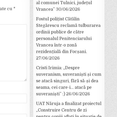
al comunei Tulnici, județul
cate cu
*
Vrancea”
30/06/2026
Fostul polițist Cătălin
Stegărescu reclamă tulburarea
ordinii publice de către
personalul Penitenciarului
Vrancea într-o zonă
rezidențială din Focșani.
27/06/2026
Cristi Irimia: „Despre
suveranism, suveraniști și cum
se atacă singuri, fără să-și dea
seama, cei care-i… atacă pe
suveraniști” :)
26/06/2026
UAT Năruja a finalizat proiectul
„Construire Centru de zi
pentru copiii aflați în situație de