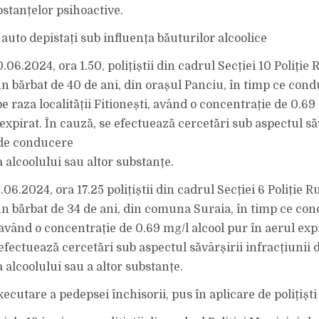
bstanțelor psihoactive.
auto depistați sub influența băuturilor alcoolice
.06.2024, ora 1.50, polițiștii din cadrul Secției 10 Poliție
un bărbat de 40 de ani, din orașul Panciu, în timp ce con
 raza localității Fitionești, având o concentrație de 0.69
expirat. În cauză, se efectuează cercetări sub aspectul să
 de conducere
 alcoolului sau altor substanțe.
.06.2024, ora 17.25 polițiștii din cadrul Secției 6 Poliție R
un bărbat de 34 de ani, din comuna Suraia, în timp ce co
având o concentrație de 0.69 mg/l alcool pur în aerul expi
 efectuează cercetări sub aspectul săvârșirii infracțiunii
 alcoolului sau a altor substanțe.
cutare a pedepsei închisorii, pus în aplicare de polițiști