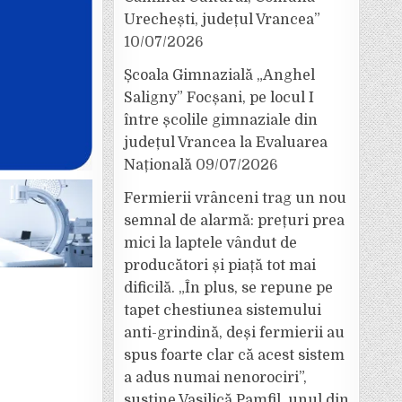
Urechești, județul Vrancea”
10/07/2026
Școala Gimnazială „Anghel
Saligny” Focșani, pe locul I
între școlile gimnaziale din
județul Vrancea la Evaluarea
Națională
09/07/2026
Fermierii vrânceni trag un nou
semnal de alarmă: prețuri prea
mici la laptele vândut de
producători și piață tot mai
dificilă. „În plus, se repune pe
tapet chestiunea sistemului
anti-grindină, deși fermierii au
spus foarte clar că acest sistem
a adus numai nenorociri”,
susține Vasilică Pamfil, unul din