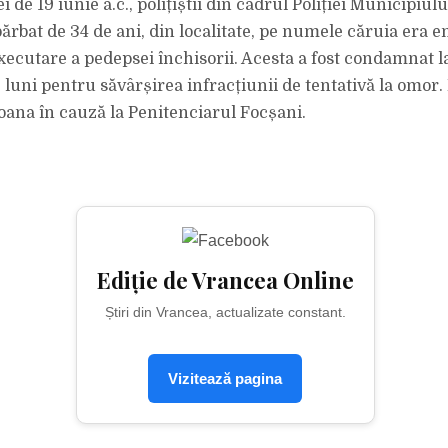
ei de 19 iunie a.c., polițiștii din cadrul Poliției Municipiul
bărbat de 34 de ani, din localitate, pe numele căruia era 
ecutare a pedepsei închisorii. Acesta a fost condamnat l
0 luni pentru săvârșirea infracțiunii de tentativă la omor. P
ana în cauză la Penitenciarul Focșani.
Ediție de Vrancea Online
Știri din Vrancea, actualizate constant.
Vizitează pagina