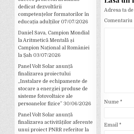
dedicat dezvoltării
Adresa ta de 
competențelor formatorilor în
Comentariu
educația adulților
07/07/2026
Daniel Sava, Campion Mondial
la Aritmetică Mentală și
Campion Național al României
la Șah
03/07/2026
Panel Volt Solar anunță
finalizarea proiectului
„Instalare de echipamente de
stocare a energiei produse de
sisteme fotovoltaice ale
Nume
*
persoanelor fizice”
30/06/2026
Panel Volt Solar anunță
finalizarea activităților aferente
Email
*
unui proiect PNRR referitor la