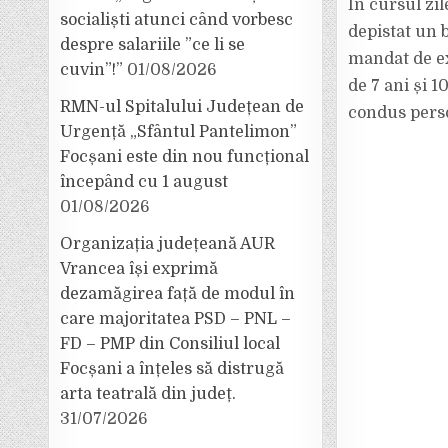
În cursul zil
socialiști atunci când vorbesc
depistat un 
despre salariile ”ce li se
mandat de ex
cuvin”!”
01/08/2026
de 7 ani și 1
RMN-ul Spitalului Județean de
condus perso
Urgență „Sfântul Pantelimon”
Focșani este din nou funcțional
începând cu 1 august
01/08/2026
Organizația județeană AUR
Vrancea își exprimă
dezamăgirea față de modul în
care majoritatea PSD – PNL –
FD – PMP din Consiliul local
Focșani a înțeles să distrugă
arta teatrală din județ.
31/07/2026