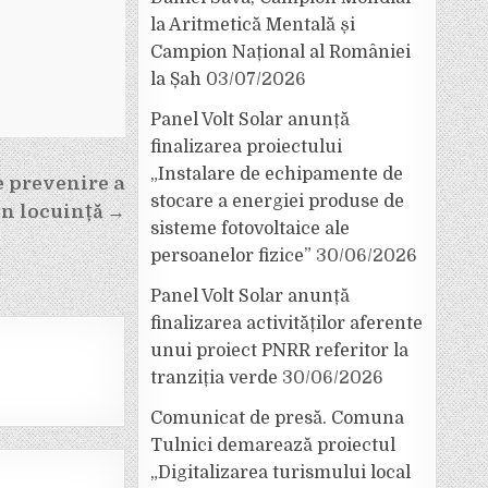
la Aritmetică Mentală și
Campion Național al României
la Șah
03/07/2026
Panel Volt Solar anunță
finalizarea proiectului
„Instalare de echipamente de
 prevenire a
stocare a energiei produse de
in locuință →
sisteme fotovoltaice ale
persoanelor fizice”
30/06/2026
Panel Volt Solar anunță
finalizarea activităților aferente
unui proiect PNRR referitor la
tranziția verde
30/06/2026
Comunicat de presă. Comuna
Tulnici demarează proiectul
„Digitalizarea turismului local