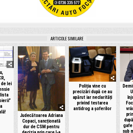
ARTICOLE SIMILARE
u,
CR,
de lei
Poliția vine cu
Demi
ensie
precizări după ce au
U
lista
apărut iar neclarități
înj
ierii”
privind testarea
Focș
ea
antidrog a șoferilor
vrâ
lă!
pri
Judecătoarea Adriana
după
Copaci, sancționată
gafe 
dur de CSM pentru
sub m
decizia prin care l-a