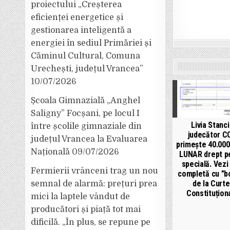
proiectului „Creșterea
eficienței energetice și
gestionarea inteligentă a
energiei în sediul Primăriei și
Căminul Cultural, Comuna
Urechești, județul Vrancea”
10/07/2026
Școala Gimnazială „Anghel
Saligny” Focșani, pe locul I
Livia Stanci
între școlile gimnaziale din
judecător C
județul Vrancea la Evaluarea
primește 40.000 
Națională
09/07/2026
LUNAR drept p
specială. Vezi 
Fermierii vrânceni trag un nou
completă cu ”bo
de la Curt
semnal de alarmă: prețuri prea
Constituționa
mici la laptele vândut de
producători și piață tot mai
dificilă. „În plus, se repune pe