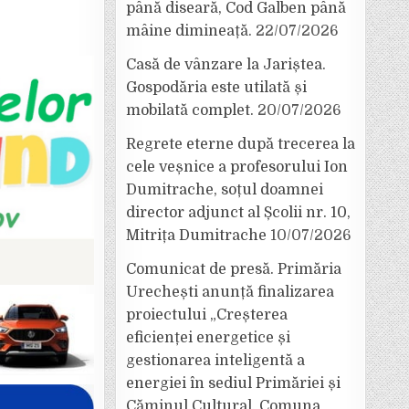
până diseară, Cod Galben până
mâine dimineață.
22/07/2026
Casă de vânzare la Jariștea.
Gospodăria este utilată și
mobilată complet.
20/07/2026
Regrete eterne după trecerea la
cele veșnice a profesorului Ion
Dumitrache, soțul doamnei
director adjunct al Școlii nr. 10,
Mitrița Dumitrache
10/07/2026
Comunicat de presă. Primăria
Urechești anunță finalizarea
proiectului „Creșterea
eficienței energetice și
gestionarea inteligentă a
energiei în sediul Primăriei și
Căminul Cultural, Comuna