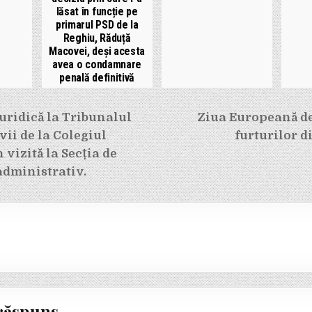
lăsat în funcție pe
primarul PSD de la
Reghiu, Răduță
Macovei, deși acesta
avea o condamnare
penală definitivă
e
uridică la Tribunalul
Ziua Europeană de
vii de la Colegiul
furturilor d
 vizită la Secția de
administrativ.
răspuns