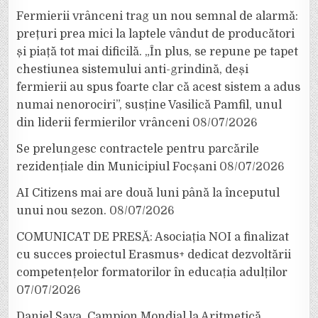
Fermierii vrânceni trag un nou semnal de alarmă:
prețuri prea mici la laptele vândut de producători
și piață tot mai dificilă. „În plus, se repune pe tapet
chestiunea sistemului anti-grindină, deși
fermierii au spus foarte clar că acest sistem a adus
numai nenorociri”, susține Vasilică Pamfil, unul
din liderii fermierilor vrânceni
08/07/2026
Se prelungesc contractele pentru parcările
rezidențiale din Municipiul Focșani
08/07/2026
AI Citizens mai are două luni până la începutul
unui nou sezon.
08/07/2026
COMUNICAT DE PRESĂ: Asociația NOI a finalizat
cu succes proiectul Erasmus+ dedicat dezvoltării
competențelor formatorilor în educația adulților
07/07/2026
Daniel Sava, Campion Mondial la Aritmetică