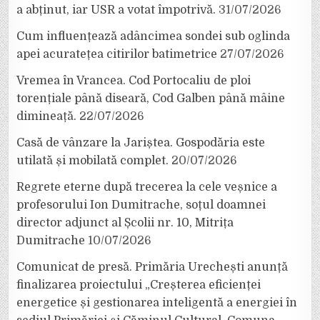
a abținut, iar USR a votat împotrivă.
31/07/2026
Cum influențează adâncimea sondei sub oglinda
apei acuratețea citirilor batimetrice
27/07/2026
Vremea în Vrancea. Cod Portocaliu de ploi
torențiale până diseară, Cod Galben până mâine
dimineață.
22/07/2026
Casă de vânzare la Jariștea. Gospodăria este
utilată și mobilată complet.
20/07/2026
Regrete eterne după trecerea la cele veșnice a
profesorului Ion Dumitrache, soțul doamnei
director adjunct al Școlii nr. 10, Mitrița
Dumitrache
10/07/2026
Comunicat de presă. Primăria Urechești anunță
finalizarea proiectului „Creșterea eficienței
energetice și gestionarea inteligentă a energiei în