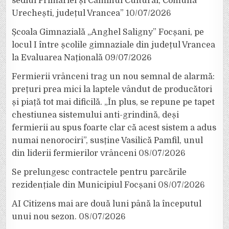
sediul Primăriei și Căminul Cultural, Comuna
Urechești, județul Vrancea”
10/07/2026
Școala Gimnazială „Anghel Saligny” Focșani, pe
locul I între școlile gimnaziale din județul Vrancea
la Evaluarea Națională
09/07/2026
Fermierii vrânceni trag un nou semnal de alarmă:
prețuri prea mici la laptele vândut de producători
și piață tot mai dificilă. „În plus, se repune pe tapet
chestiunea sistemului anti-grindină, deși
fermierii au spus foarte clar că acest sistem a adus
numai nenorociri”, susține Vasilică Pamfil, unul
din liderii fermierilor vrânceni
08/07/2026
Se prelungesc contractele pentru parcările
rezidențiale din Municipiul Focșani
08/07/2026
AI Citizens mai are două luni până la începutul
unui nou sezon.
08/07/2026