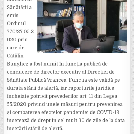
DIRECTOR
EXECUTIV
Sănătății a
LA
DSP
emis
VRANCEA
Ordinul
770/27.05.2
020 prin
care dr.
Cătălin
Bunghez a fost numit în funcția publică de
conducere de director executiv al Direcției de
Sănătate Publică Vrancea. Funcția este validă pe
durata stării de alertă, iar raporturile juridice
încheiate potrivit prevederilor art. 11 din Legea
55/2020 privind unele măsuri pentru prevenirea
și combaterea efectelor pandemiei de COVID-19
încetează de drept în cel mult 30 de zile de la data
încetării stării de alertă.