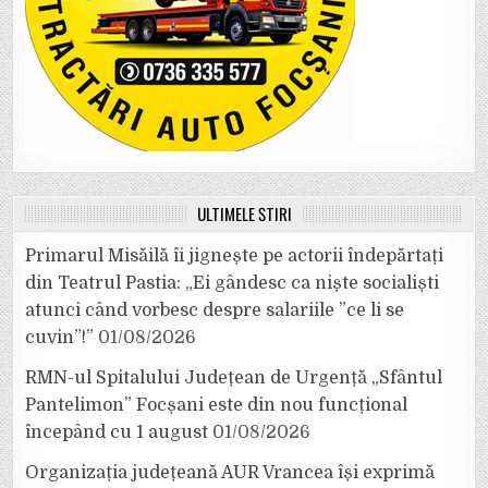
ULTIMELE ȘTIRI
Primarul Misăilă îi jignește pe actorii îndepărtați
din Teatrul Pastia: „Ei gândesc ca niște socialiști
atunci când vorbesc despre salariile ”ce li se
cuvin”!”
01/08/2026
RMN-ul Spitalului Județean de Urgență „Sfântul
Pantelimon” Focșani este din nou funcțional
începând cu 1 august
01/08/2026
Organizația județeană AUR Vrancea își exprimă