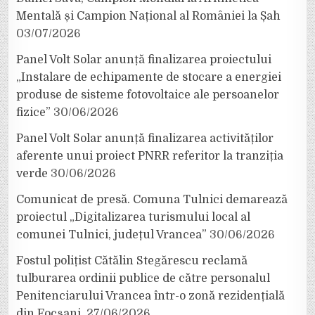
Mentală și Campion Național al României la Șah
03/07/2026
Panel Volt Solar anunță finalizarea proiectului
„Instalare de echipamente de stocare a energiei
produse de sisteme fotovoltaice ale persoanelor
fizice”
30/06/2026
Panel Volt Solar anunță finalizarea activităților
aferente unui proiect PNRR referitor la tranziția
verde
30/06/2026
Comunicat de presă. Comuna Tulnici demarează
proiectul „Digitalizarea turismului local al
comunei Tulnici, județul Vrancea”
30/06/2026
Fostul polițist Cătălin Stegărescu reclamă
tulburarea ordinii publice de către personalul
Penitenciarului Vrancea într-o zonă rezidențială
din Focșani.
27/06/2026