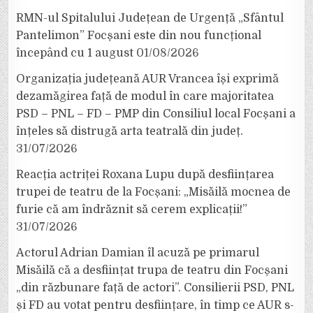
RMN-ul Spitalului Județean de Urgență „Sfântul
Pantelimon” Focșani este din nou funcțional
începând cu 1 august
01/08/2026
Organizația județeană AUR Vrancea își exprimă
dezamăgirea față de modul în care majoritatea
PSD – PNL – FD – PMP din Consiliul local Focșani a
înțeles să distrugă arta teatrală din județ.
31/07/2026
Reacția actriței Roxana Lupu după desființarea
trupei de teatru de la Focșani: „Misăilă mocnea de
furie că am îndrăznit să cerem explicații!”
31/07/2026
Actorul Adrian Damian îl acuză pe primarul
Misăilă că a desființat trupa de teatru din Focșani
„din răzbunare față de actori”. Consilierii PSD, PNL
și FD au votat pentru desființare, în timp ce AUR s-