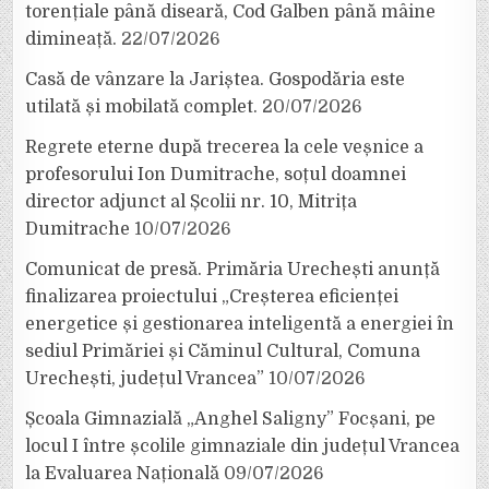
torențiale până diseară, Cod Galben până mâine
dimineață.
22/07/2026
Casă de vânzare la Jariștea. Gospodăria este
utilată și mobilată complet.
20/07/2026
Regrete eterne după trecerea la cele veșnice a
profesorului Ion Dumitrache, soțul doamnei
director adjunct al Școlii nr. 10, Mitrița
Dumitrache
10/07/2026
Comunicat de presă. Primăria Urechești anunță
finalizarea proiectului „Creșterea eficienței
energetice și gestionarea inteligentă a energiei în
sediul Primăriei și Căminul Cultural, Comuna
Urechești, județul Vrancea”
10/07/2026
Școala Gimnazială „Anghel Saligny” Focșani, pe
locul I între școlile gimnaziale din județul Vrancea
la Evaluarea Națională
09/07/2026