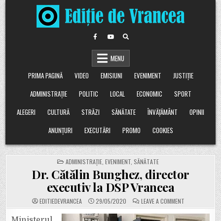
Skip
to
content
MENU
PRIMA PAGINĂ
VIDEO
EMISIUNI
EVENIMENT
JUSTIȚIE
ADMINISTRAȚIE
POLITIC
LOCAL
ECONOMIC
SPORT
ALEGERI
CULTURĂ
STRĂZI
SĂNĂTATE
ÎNVĂȚĂMÂNT
OPINII
ANUNȚURI
EXECUTĂRI
PROMO
COOKIES
POSTED
ADMINISTRAȚIE
,
EVENIMENT
,
SĂNĂTATE
IN
Dr. Cătălin Bunghez, director
executiv la DSP Vrancea
ON
EDITIEDEVRANCEA
29/05/2020
LEAVE A COMMENT
DR.
CĂTĂLIN
BUNGHEZ,
Ministerul