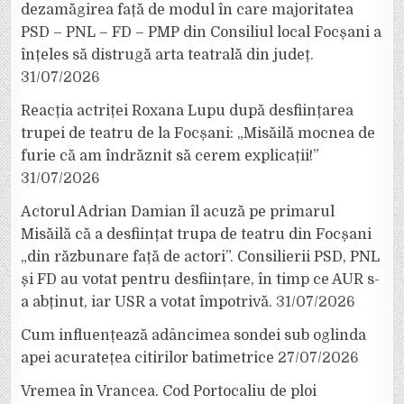
dezamăgirea față de modul în care majoritatea
PSD – PNL – FD – PMP din Consiliul local Focșani a
înțeles să distrugă arta teatrală din județ.
31/07/2026
Reacția actriței Roxana Lupu după desființarea
trupei de teatru de la Focșani: „Misăilă mocnea de
furie că am îndrăznit să cerem explicații!”
31/07/2026
Actorul Adrian Damian îl acuză pe primarul
Misăilă că a desființat trupa de teatru din Focșani
„din răzbunare față de actori”. Consilierii PSD, PNL
și FD au votat pentru desființare, în timp ce AUR s-
a abținut, iar USR a votat împotrivă.
31/07/2026
Cum influențează adâncimea sondei sub oglinda
apei acuratețea citirilor batimetrice
27/07/2026
Vremea în Vrancea. Cod Portocaliu de ploi