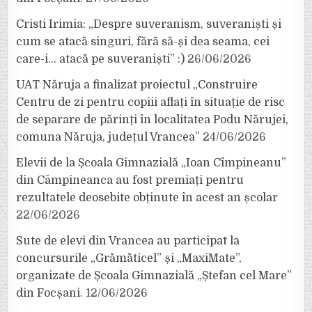
Cristi Irimia: „Despre suveranism, suveraniști și
cum se atacă singuri, fără să-și dea seama, cei
care-i… atacă pe suveraniști” :)
26/06/2026
UAT Năruja a finalizat proiectul „Construire
Centru de zi pentru copiii aflați în situație de risc
de separare de părinți în localitatea Podu Nărujei,
comuna Năruja, județul Vrancea”
24/06/2026
Elevii de la Școala Gimnazială „Ioan Cîmpineanu”
din Câmpineanca au fost premiați pentru
rezultatele deosebite obținute în acest an școlar
22/06/2026
Sute de elevi din Vrancea au participat la
concursurile „Grămăticel” și „MaxiMate”,
organizate de Școala Gimnazială „Ștefan cel Mare”
din Focșani.
12/06/2026