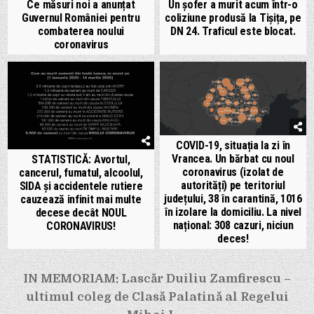
Ce măsuri noi a anunțat
Un șofer a murit acum într-o
Guvernul României pentru
coliziune produsă la Tișița, pe
combaterea noului
DN 24. Traficul este blocat.
coronavirus
COVID-19, situația la zi în
Vrancea. Un bărbat cu noul
STATISTICĂ: Avortul,
coronavirus (izolat de
cancerul, fumatul, alcoolul,
autorități) pe teritoriul
SIDA și accidentele rutiere
județului, 38 în carantină, 1016
cauzează infinit mai multe
în izolare la domiciliu. La nivel
decese decât NOUL
național: 308 cazuri, niciun
CORONAVIRUS!
deces!
Navigare
IN MEMORIAM: Lascăr Duiliu Zamfirescu –
în
ultimul coleg de Clasă Palatină al Regelui