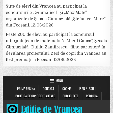
Sute de elevi din Vrancea au participat la
concursurile „Grămăticel” și „MaxiMate”,
organizate de Școala Gimnazială „Ștefan cel Mare”
din Focșani.
12/06/2026
Peste 200 de elevi au participat la concursul
interjudețean de matematică „Micul Gauss”, Școala
Gimnazială „Duiliu Zamfirescu” fiind parteneră în
derularea proiectului. Zeci de copii din Vrancea au
fost premiați la Focșani
12/06/2026
MENU
PRIMA PAGINĂ
CONTACT
COOKIE
ISSN / ISSN-L
POLITICĂ DE CONFIDENȚIALITATE
PUBLICITATE
REDACȚIA