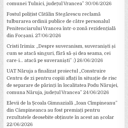
comunei Tulnici, județul Vrancea”
30/06/2026
Fostul polițist Cătălin Stegărescu reclamă
tulburarea ordinii publice de către personalul
Penitenciarului Vrancea într-o zonă rezidențială
din Focșani.
27/06/2026
Cristi Irimia: „Despre suveranism, suveraniști și
cum se atacă singuri, fără să-și dea seama, cei
care-i… atacă pe suveraniști” :)
26/06/2026
UAT Năruja a finalizat proiectul „Construire
Centru de zi pentru copiii aflați în situație de risc
de separare de părinți în localitatea Podu Nărujei,
comuna Năruja, județul Vrancea”
24/06/2026
Elevii de la Școala Gimnazială „Ioan Cîmpineanu”
din Câmpineanca au fost premiați pentru
rezultatele deosebite obținute în acest an școlar
22/06/2026