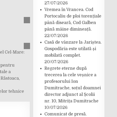
27/07/2026
Vremea în Vrancea. Cod
Portocaliu de ploi torențiale
până diseară, Cod Galben
până mâine dimineață.
22/07/2026
Casă de vânzare la Jariștea.
Gospodăria este utilată și
el Cel-Mare:
mobilată complet.
20/07/2026
 pentru
Regrete eterne după
tale a
trecerea la cele veșnice a
 Răstoaca,
profesorului Ion
Dumitrache, soțul doamnei
elor tehnice
director adjunct al Școlii
nr. 10, Mitrița Dumitrache
10/07/2026
Comunicat de presă.