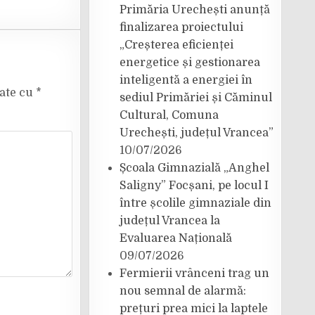
Primăria Urechești anunță
finalizarea proiectului
„Creșterea eficienței
energetice și gestionarea
inteligentă a energiei în
cate cu
*
sediul Primăriei și Căminul
Cultural, Comuna
Urechești, județul Vrancea”
10/07/2026
Școala Gimnazială „Anghel
Saligny” Focșani, pe locul I
între școlile gimnaziale din
județul Vrancea la
Evaluarea Națională
09/07/2026
Fermierii vrânceni trag un
nou semnal de alarmă:
prețuri prea mici la laptele