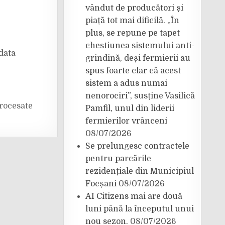
vândut de producători și
piață tot mai dificilă. „În
plus, se repune pe tapet
chestiunea sistemului anti-
data
grindină, deși fermierii au
spus foarte clar că acest
sistem a adus numai
nenorociri”, susține Vasilică
rocesate
Pamfil, unul din liderii
fermierilor vrânceni
08/07/2026
Se prelungesc contractele
pentru parcările
rezidențiale din Municipiul
Focșani
08/07/2026
AI Citizens mai are două
luni până la începutul unui
nou sezon.
08/07/2026