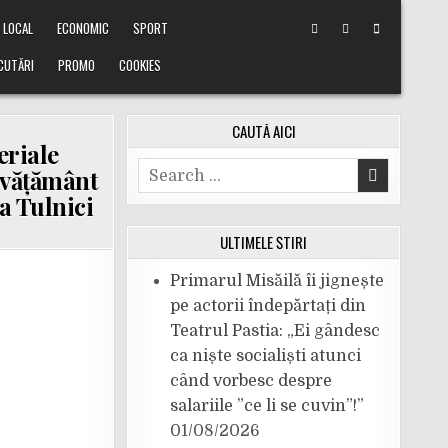
LOCAL
ECONOMIC
SPORT
CUTĂRI
PROMO
COOKIES
CAUTĂ AICI
eriale
Search
învățământ
for:
a Tulnici
ULTIMELE ȘTIRI
Primarul Misăilă îi jignește
pe actorii îndepărtați din
Teatrul Pastia: „Ei gândesc
ca niște socialiști atunci
când vorbesc despre
salariile ”ce li se cuvin”!”
R
01/08/2026