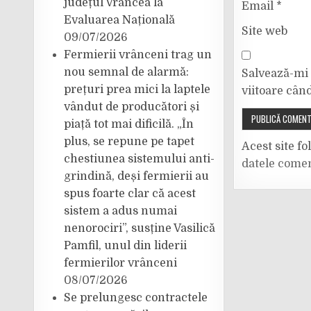
județul Vrancea la
Email
*
Evaluarea Națională
Site web
09/07/2026
Fermierii vrânceni trag un
nou semnal de alarmă:
Salvează-mi 
prețuri prea mici la laptele
viitoare cân
vândut de producători și
piață tot mai dificilă. „În
plus, se repune pe tapet
Acest site f
chestiunea sistemului anti-
datele comen
grindină, deși fermierii au
spus foarte clar că acest
sistem a adus numai
nenorociri”, susține Vasilică
Pamfil, unul din liderii
fermierilor vrânceni
08/07/2026
Se prelungesc contractele