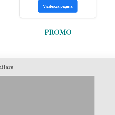
A
UNITĂȚILOR
Vizitează pagina
CONEXE
DIN
LOCALITATEA
TULNICI
PROMO
milare