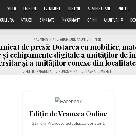
Ă
VIDEO
EMISIUNI
EVENIMENT
JUSTIȚIE
ADMINISTRAȚIE
POLITIC
CULTURĂ
STRĂZI
SĂNĂTATE
ÎNVĂȚĂMÂNT
OPINII
ANUNȚURI
EXE
POSTED
ADMINISTRAȚIE
,
ANUNȚURI
,
ANUNȚURI PNRR
IN
nicat de presă: Dotarea cu mobilier, mat
e și echipamente digitale a unităților de 
rsitar și a unităților conexe din localitate
ON
EDITIEDEVRANCEA
20/03/2024
LEAVE A COMMENT
COMUNICAT
DE
PRESĂ:
DOTAREA
CU
MOBILIER,
MATERIALE
DIDACTICE
ȘI
ECHIPAMENTE
DIGITALE
Ediție de Vrancea Online
A
UNITĂȚILOR
DE
Știri din Vrancea, actualizate constant.
ÎNVĂȚĂMÂNT
PREUNIVERSITA
ȘI