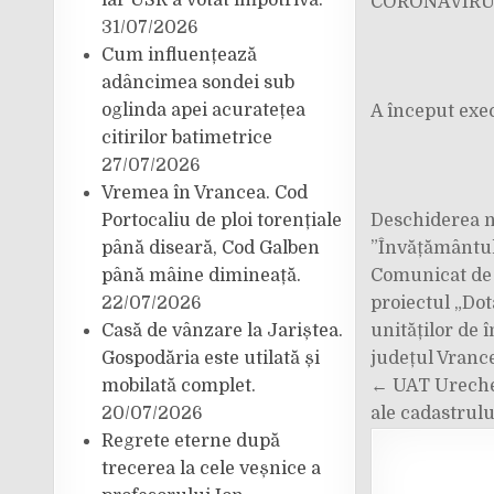
iar USR a votat împotrivă.
CORONAVIRU
31/07/2026
Cum influențează
adâncimea sondei sub
oglinda apei acuratețea
A început execu
citirilor batimetrice
27/07/2026
Vremea în Vrancea. Cod
Deschiderea no
Portocaliu de ploi torențiale
”Învățământul
până diseară, Cod Galben
Navigar
Comunicat de 
până mâine dimineață.
în
proiectul „Dot
22/07/2026
articole
unităților de 
Casă de vânzare la Jariștea.
județul Vranc
Gospodăria este utilată și
← UAT Urecheș
mobilată complet.
ale cadastrulu
20/07/2026
Regrete eterne după
trecerea la cele veșnice a