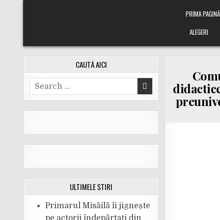
Skip
PRIMA PAGIN
to
content
ALEGERI
CAUTĂ AICI
Comu
Search
didactic
for:
preunive
ULTIMELE ȘTIRI
Primarul Misăilă îi jignește
pe actorii îndepărtați din