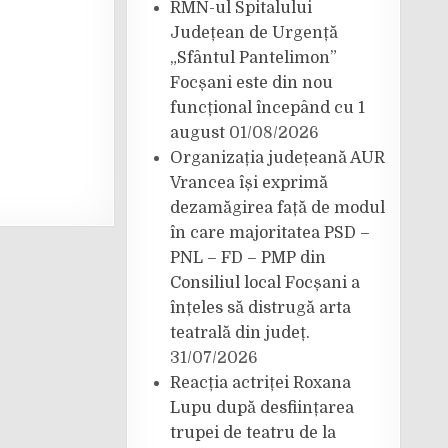
RMN-ul Spitalului
Județean de Urgență
„Sfântul Pantelimon”
Focșani este din nou
funcțional începând cu 1
august
01/08/2026
Organizația județeană AUR
Vrancea își exprimă
dezamăgirea față de modul
în care majoritatea PSD –
PNL – FD – PMP din
Consiliul local Focșani a
înțeles să distrugă arta
teatrală din județ.
31/07/2026
Reacția actriței Roxana
Lupu după desființarea
trupei de teatru de la