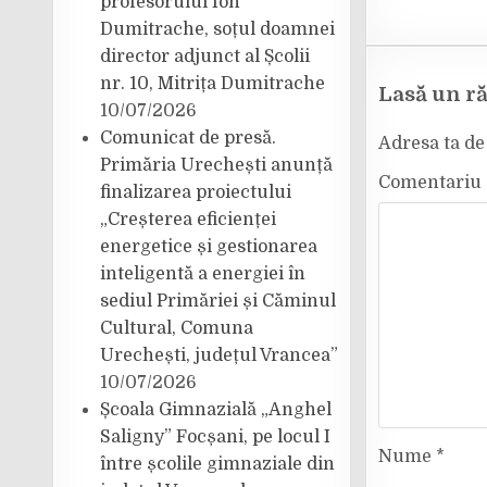
profesorului Ion
Dumitrache, soțul doamnei
director adjunct al Școlii
nr. 10, Mitrița Dumitrache
Lasă un r
10/07/2026
Comunicat de presă.
Adresa ta de 
Primăria Urechești anunță
Comentariu
finalizarea proiectului
„Creșterea eficienței
energetice și gestionarea
inteligentă a energiei în
sediul Primăriei și Căminul
Cultural, Comuna
Urechești, județul Vrancea”
10/07/2026
Școala Gimnazială „Anghel
Saligny” Focșani, pe locul I
Nume
*
între școlile gimnaziale din