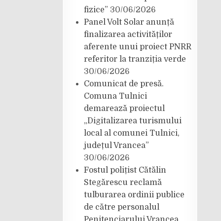
fizice”
30/06/2026
Panel Volt Solar anunță
finalizarea activităților
aferente unui proiect PNRR
referitor la tranziția verde
30/06/2026
Comunicat de presă.
Comuna Tulnici
demarează proiectul
„Digitalizarea turismului
local al comunei Tulnici,
județul Vrancea”
30/06/2026
Fostul polițist Cătălin
Stegărescu reclamă
tulburarea ordinii publice
de către personalul
Penitenciarului Vrancea