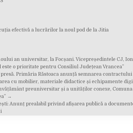
S
ția efectivă a lucrărilor la noul pod de la Jitia
ului an universitar, la Focșani. Vicepreședintele CJ, Ion
 este o prioritate pentru Consiliul Județean Vrancea”
e
presă. Primăria Răstoaca anunță semnarea contractului
area cu mobilier, materiale didactice și echipamente digi
învățământ preuniversitar și a unităților conexe, Comuna
ea” →
ti: Anunț prealabil privind afișarea publică a document
i