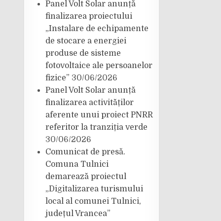
Panel Volt Solar anunță
finalizarea proiectului
„Instalare de echipamente
de stocare a energiei
produse de sisteme
fotovoltaice ale persoanelor
fizice”
30/06/2026
Panel Volt Solar anunță
finalizarea activităților
aferente unui proiect PNRR
referitor la tranziția verde
30/06/2026
Comunicat de presă.
Comuna Tulnici
demarează proiectul
„Digitalizarea turismului
local al comunei Tulnici,
județul Vrancea”