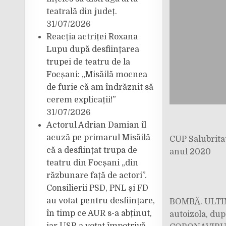
teatrală din județ.
31/07/2026
Reacția actriței Roxana
Lupu după desființarea
trupei de teatru de la
Focșani: „Misăilă mocnea
de furie că am îndrăznit să
cerem explicații!”
31/07/2026
Actorul Adrian Damian îl
acuză pe primarul Misăilă
CUP Salubritat
că a desființat trupa de
anul 2020
teatru din Focșani „din
răzbunare față de actori”.
Consilierii PSD, PNL și FD
au votat pentru desființare,
BOMBĂ. ULTIMA
în timp ce AUR s-a abținut,
autoizola, dup