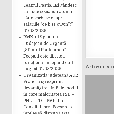
Teatrul Pastia: „Ei gândesc
ca niște socialiști atunci
când vorbesc despre
salariile ”ce li se cuvin”!”
01/08/2026
RMN-ul Spitalului
Județean de Urgență
„Sfântul Pantelimon”
Focșani este din nou
funcțional începând cu 1
Articole si
august
01/08/2026
Organizația județeană AUR
Vrancea își exprimă
dezamăgirea față de modul
în care majoritatea PSD –
PNL – FD – PMP din
Consiliul local Focșani a
înțeles să distrugă arta