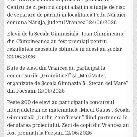
Centru de zi pentru copiii aflați în situație de risc
de separare de părinți în localitatea Podu Nărujei,
comuna Năruja, județul Vrancea”
24/06/2026
Elevii de la Școala Gimnazială „Ioan Cîmpineanu”
din Câmpineanca au fost premiați pentru
rezultatele deosebite obținute în acest an școlar
22/06/2026
Sute de elevi din Vrancea au participat la
concursurile „Grămăticel” și „MaxiMate”,
organizate de Școala Gimnazială „Ștefan cel Mare”
din Focșani.
12/06/2026
Peste 200 de elevi au participat la concursul
interjudețean de matematică „Micul Gauss”, Școala
Gimnazială „Duiliu Zamfirescu” fiind parteneră în
derularea proiectului. Zeci de copii din Vrancea au
fost premiați la Focșani
12/06/2026