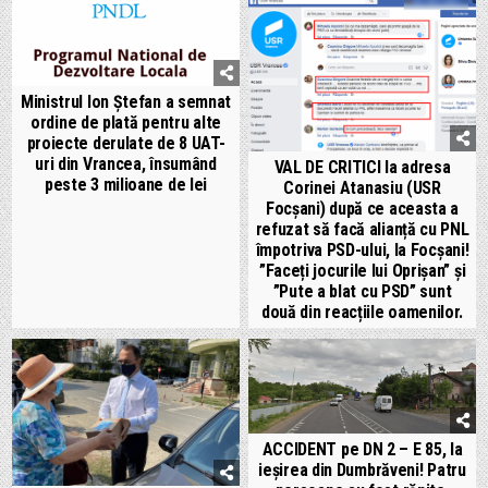
Ministrul Ion Ștefan a semnat
ordine de plată pentru alte
proiecte derulate de 8 UAT-
uri din Vrancea, însumând
VAL DE CRITICI la adresa
peste 3 milioane de lei
Corinei Atanasiu (USR
Focșani) după ce aceasta a
refuzat să facă alianță cu PNL
împotriva PSD-ului, la Focșani!
”Faceți jocurile lui Oprișan” și
”Pute a blat cu PSD” sunt
două din reacțiile oamenilor.
ACCIDENT pe DN 2 – E 85, la
ieșirea din Dumbrăveni! Patru