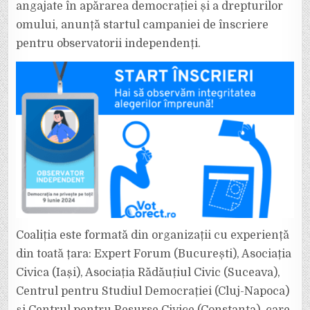
angajate în apărarea democrației și a drepturilor
LA
ALEGERILE
LOCALE
omului, anunță startul campaniei de înscriere
ȘI
EUROPARLAMENT
pentru observatorii independenți.
DIN
9
IUNIE
Coaliția este formată din organizații cu experiență
din toată țara: Expert Forum (București), Asociația
Civica (Iași), Asociația Rădăuțiul Civic (Suceava),
Centrul pentru Studiul Democrației (Cluj-Napoca)
și Centrul pentru Resurse Civice (Constanța), care