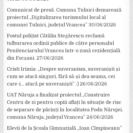
Comunicat de presă. Comuna Tulnici demarează
proiectul „Digitalizarea turismului local al
comunei Tulnici, județul Vrancea”
30/06/2026
Fostul polițist Cătălin Stegărescu reclamă
tulburarea ordinii publice de către personalul
Penitenciarului Vrancea într-o zonă rezidențială
din Focșani.
27/06/2026
Cristi Irimia: „Despre suveranism, suveraniști și
cum se atacă singuri, fără să-și dea seama, cei
care-i… atacă pe suveraniști” :)
26/06/2026
UAT Năruja a finalizat proiectul „Construire
Centru de zi pentru copiii aflați în situație de risc
de separare de părinți în localitatea Podu Nărujei,
comuna Năruja, județul Vrancea”
24/06/2026
Elevii de la Școala Gimnazială „Ioan Cîmpineanu”