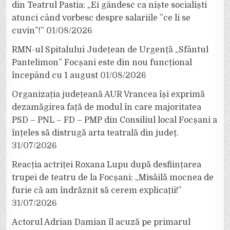
din Teatrul Pastia: „Ei gândesc ca niște socialiști
atunci când vorbesc despre salariile ”ce li se
cuvin”!”
01/08/2026
RMN-ul Spitalului Județean de Urgență „Sfântul
Pantelimon” Focșani este din nou funcțional
începând cu 1 august
01/08/2026
Organizația județeană AUR Vrancea își exprimă
dezamăgirea față de modul în care majoritatea
PSD – PNL – FD – PMP din Consiliul local Focșani a
înțeles să distrugă arta teatrală din județ.
31/07/2026
Reacția actriței Roxana Lupu după desființarea
trupei de teatru de la Focșani: „Misăilă mocnea de
furie că am îndrăznit să cerem explicații!”
31/07/2026
Actorul Adrian Damian îl acuză pe primarul