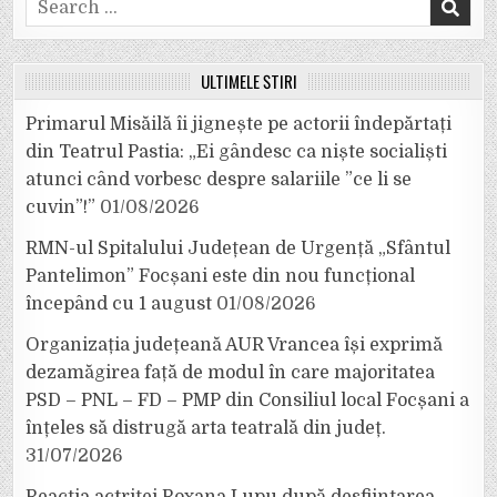
Search
for:
ULTIMELE ȘTIRI
Primarul Misăilă îi jignește pe actorii îndepărtați
din Teatrul Pastia: „Ei gândesc ca niște socialiști
atunci când vorbesc despre salariile ”ce li se
cuvin”!”
01/08/2026
RMN-ul Spitalului Județean de Urgență „Sfântul
Pantelimon” Focșani este din nou funcțional
începând cu 1 august
01/08/2026
Organizația județeană AUR Vrancea își exprimă
dezamăgirea față de modul în care majoritatea
PSD – PNL – FD – PMP din Consiliul local Focșani a
înțeles să distrugă arta teatrală din județ.
31/07/2026