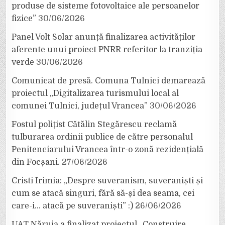
produse de sisteme fotovoltaice ale persoanelor
fizice”
30/06/2026
Panel Volt Solar anunță finalizarea activităților
aferente unui proiect PNRR referitor la tranziția
verde
30/06/2026
Comunicat de presă. Comuna Tulnici demarează
proiectul „Digitalizarea turismului local al
comunei Tulnici, județul Vrancea”
30/06/2026
Fostul polițist Cătălin Stegărescu reclamă
tulburarea ordinii publice de către personalul
Penitenciarului Vrancea într-o zonă rezidențială
din Focșani.
27/06/2026
Cristi Irimia: „Despre suveranism, suveraniști și
cum se atacă singuri, fără să-și dea seama, cei
care-i… atacă pe suveraniști” :)
26/06/2026
UAT Năruja a finalizat proiectul „Construire