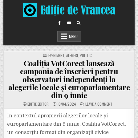
Skip
to
content
MENU
POSTED
EVENIMENT
,
ALEGERI
,
POLITIC
IN
Coaliția VotCorect lansează
campania de înscrieri pentru
observatori independenți la
alegerile locale și europarlamentare
din 9 iunie
ON
EDITIE EDITOR
10/04/2024
LEAVE A COMMENT
COALIȚIA
VOTCORECT
LANSEAZĂ
În contextul apropierii alegerilor locale și
CAMPANIA
DE
europarlamentare din 9 iunie, Coaliția VotCorect,
ÎNSCRIERI
PENTRU
un consorțiu format din organizații civice
OBSERVATORI
INDEPENDENȚI