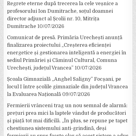
Regrete eterne după trecerea la cele veșnice a
profesorului Ion Dumitrache, soțul doamnei
director adjunct al Școlii nr. 10, Mitrița
Dumitrache
10/07/2026
Comunicat de presă. Primăria Urechești anunță
finalizarea proiectului „Creșterea eficienței
energetice și gestionarea inteligentă a energiei în
sediul Primăriei și Căminul Cultural, Comuna
Urechești, județul Vrancea”
10/07/2026
Școala Gimnazială „Anghel Saligny” Focșani, pe
locul I între școlile gimnaziale din județul Vrancea
la Evaluarea Națională
09/07/2026
Fermierii vrânceni trag un nou semnal de alarmă:
prețuri prea mici la laptele vândut de producători
și piață tot mai dificilă. „În plus, se repune pe tapet
chestiunea sistemului anti-grindină, deși