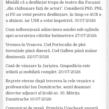
Misăilă că a desființat trupa de teatru din Focșani
„din răzbunare față de actori”. Consilierii PSD, PNL
și FD au votat pentru desființare, în timp ce AUR s-
a abținut, iar USR a votat împotrivă.
31/07/2026
Cum influențează adâncimea sondei sub oglinda
apei acuratețea citirilor batimetrice
27/07/2026
Vremea în Vrancea. Cod Portocaliu de ploi
torențiale până diseară, Cod Galben până mâine
dimineață.
22/07/2026
Casă de vânzare la Jariștea. Gospodăria este
utilată și mobilată complet.
20/07/2026
Regrete eterne după trecerea la cele veșnice a
profesorului Ion Dumitrache, soțul doamnei
director adjunct al Școlii nr. 10, Mitrița
Dumitrache
10/07/2026
Comunicat de presă. Primăria Urechești anunță