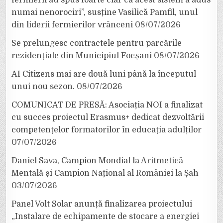
fermierii au spus foarte clar că acest sistem a adus
numai nenorociri”, susține Vasilică Pamfil, unul
din liderii fermierilor vrânceni
08/07/2026
Se prelungesc contractele pentru parcările
rezidențiale din Municipiul Focșani
08/07/2026
AI Citizens mai are două luni până la începutul
unui nou sezon.
08/07/2026
COMUNICAT DE PRESĂ: Asociația NOI a finalizat
cu succes proiectul Erasmus+ dedicat dezvoltării
competențelor formatorilor în educația adulților
07/07/2026
Daniel Sava, Campion Mondial la Aritmetică
Mentală și Campion Național al României la Șah
03/07/2026
Panel Volt Solar anunță finalizarea proiectului
„Instalare de echipamente de stocare a energiei