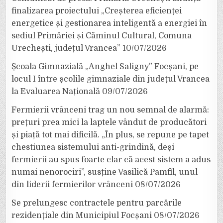
finalizarea proiectului „Creșterea eficienței
energetice și gestionarea inteligentă a energiei în
sediul Primăriei și Căminul Cultural, Comuna
Urechești, județul Vrancea”
10/07/2026
Școala Gimnazială „Anghel Saligny” Focșani, pe
locul I între școlile gimnaziale din județul Vrancea
la Evaluarea Națională
09/07/2026
Fermierii vrânceni trag un nou semnal de alarmă:
prețuri prea mici la laptele vândut de producători
și piață tot mai dificilă. „În plus, se repune pe tapet
chestiunea sistemului anti-grindină, deși
fermierii au spus foarte clar că acest sistem a adus
numai nenorociri”, susține Vasilică Pamfil, unul
din liderii fermierilor vrânceni
08/07/2026
Se prelungesc contractele pentru parcările
rezidențiale din Municipiul Focșani
08/07/2026