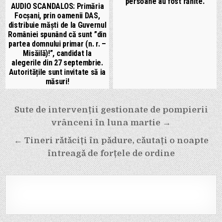
persoane au fost rănite.
AUDIO SCANDALOS: Primăria
Focșani, prin oamenii DAS,
distribuie măști de la Guvernul
României spunând că sunt ”din
partea domnului primar (n. r. –
Misăilă)!”, candidat la
alegerile din 27 septembrie.
Autoritățile sunt invitate să ia
măsuri!
Navigare
Sute de intervenții gestionate de pompierii
în
vrânceni în luna martie →
articole
← Tineri rătăciți în pădure, căutați o noapte
întreagă de forțele de ordine