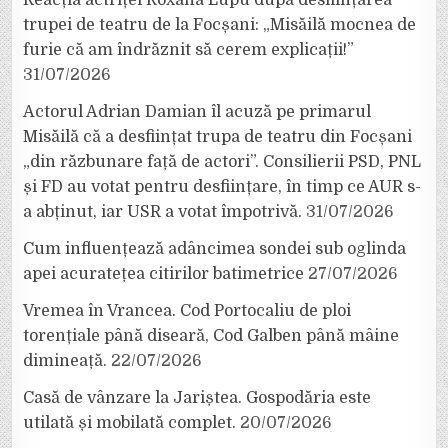
Reacția actriței Roxana Lupu după desființarea
trupei de teatru de la Focșani: „Misăilă mocnea de
furie că am îndrăznit să cerem explicații!”
31/07/2026
Actorul Adrian Damian îl acuză pe primarul
Misăilă că a desființat trupa de teatru din Focșani
„din răzbunare față de actori”. Consilierii PSD, PNL
și FD au votat pentru desființare, în timp ce AUR s-
a abținut, iar USR a votat împotrivă.
31/07/2026
Cum influențează adâncimea sondei sub oglinda
apei acuratețea citirilor batimetrice
27/07/2026
Vremea în Vrancea. Cod Portocaliu de ploi
torențiale până diseară, Cod Galben până mâine
dimineață.
22/07/2026
Casă de vânzare la Jariștea. Gospodăria este
utilată și mobilată complet.
20/07/2026