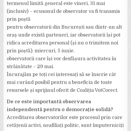
termenul limită general este vineri, 31 mai
(inclusiv) – ecusonul de observator va fi transmis
prin poștă
pentru observatorii din București sau dintr-un alt
oraș unde există parteneri, iar observatorii își pot
ridica acreditarea personal (și nu o trimitem noi
prin poștă): miercuri, 5 iunie.
observatorii care își vor desfășura activitatea în
străinătate – 29 mai.
Încurajăm pe toți cei interesați să se înscrie cât
mai curând posibil pentru a beneficia de toate
resursele și sprijinul oferit de Coaliția VotCorect.
De ce este importantă observarea
independentă pentru o democrație solidă?
Acreditarea observatorilor este procesul prin care
cetățenii activi, neafiliați politic, sunt împuterniciți