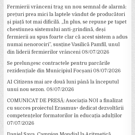
Fermierii vrânceni trag un nou semnal de alarmă:
prețuri prea mici la laptele vândut de producători
și piață tot mai dificilă. „În plus, se repune pe tapet
chestiunea sistemului anti-grindină, deși
fermierii au spus foarte clar că acest sistem a adus
numai nenorociri”, susține Vasilică Pamfil, unul
din liderii fermierilor vrânceni
08/07/2026
Se prelungesc contractele pentru parcările
rezidențiale din Municipiul Focșani
08/07/2026
AI Citizens mai are două luni până la începutul
unui nou sezon.
08/07/2026
COMUNICAT DE PRESĂ: Asociația NOI a finalizat
cu succes proiectul Erasmus+ dedicat dezvoltării
competențelor formatorilor în educația adulților
07/07/2026
Daniel Sava, Campion Mondial la Aritmetică