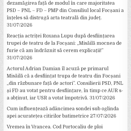
dezamăgirea față de modul în care majoritatea
PSD – PNL – FD – PMP din Consiliul local Focșani a
înțeles să distrugă arta teatrală din județ.
31/07/2026
Reacția actriței Roxana Lupu după desființarea
trupei de teatru de la Focșani: „Misăilă mocnea de
furie că am îndrăznit să cerem explicații!”
31/07/2026
Actorul Adrian Damian îl acuză pe primarul
Misăilă că a desființat trupa de teatru din Focșani
„din răzbunare față de actori”. Consilierii PSD, PNL
și FD au votat pentru desființare, în timp ce AUR s-
a abținut, iar USR a votat împotrivă.
31/07/2026
Cum influențează adâncimea sondei sub oglinda
apei acuratețea citirilor batimetrice
27/07/2026
Vremea în Vrancea. Cod Portocaliu de ploi