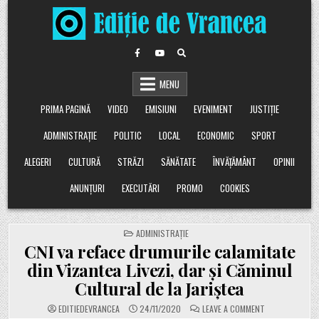
Skip
to
content
MENU
PRIMA PAGINĂ
VIDEO
EMISIUNI
EVENIMENT
JUSTIȚIE
ADMINISTRAȚIE
POLITIC
LOCAL
ECONOMIC
SPORT
ALEGERI
CULTURĂ
STRĂZI
SĂNĂTATE
ÎNVĂȚĂMÂNT
OPINII
ANUNȚURI
EXECUTĂRI
PROMO
COOKIES
POSTED
ADMINISTRAȚIE
IN
CNI va reface drumurile calamitate
din Vizantea Livezi, dar și Căminul
Cultural de la Jariștea
ON
EDITIEDEVRANCEA
24/11/2020
LEAVE A COMMENT
CNI