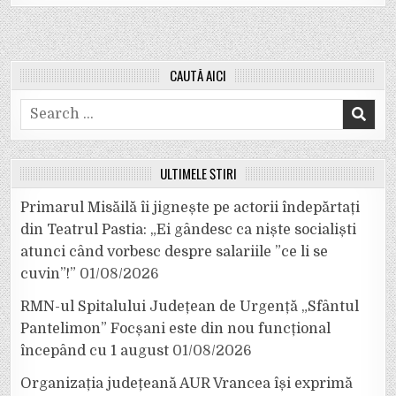
CAUTĂ AICI
Search
for:
ULTIMELE ȘTIRI
Primarul Misăilă îi jignește pe actorii îndepărtați
din Teatrul Pastia: „Ei gândesc ca niște socialiști
atunci când vorbesc despre salariile ”ce li se
cuvin”!”
01/08/2026
RMN-ul Spitalului Județean de Urgență „Sfântul
Pantelimon” Focșani este din nou funcțional
începând cu 1 august
01/08/2026
Organizația județeană AUR Vrancea își exprimă