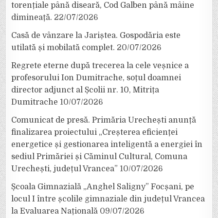
torențiale până diseară, Cod Galben până mâine
dimineață.
22/07/2026
Casă de vânzare la Jariștea. Gospodăria este
utilată și mobilată complet.
20/07/2026
Regrete eterne după trecerea la cele veșnice a
profesorului Ion Dumitrache, soțul doamnei
director adjunct al Școlii nr. 10, Mitrița
Dumitrache
10/07/2026
Comunicat de presă. Primăria Urechești anunță
finalizarea proiectului „Creșterea eficienței
energetice și gestionarea inteligentă a energiei în
sediul Primăriei și Căminul Cultural, Comuna
Urechești, județul Vrancea”
10/07/2026
Școala Gimnazială „Anghel Saligny” Focșani, pe
locul I între școlile gimnaziale din județul Vrancea
la Evaluarea Națională
09/07/2026