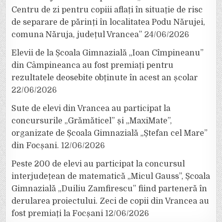
Centru de zi pentru copiii aflați în situație de risc
de separare de părinți în localitatea Podu Nărujei,
comuna Năruja, județul Vrancea”
24/06/2026
Elevii de la Școala Gimnazială „Ioan Cîmpineanu”
din Câmpineanca au fost premiați pentru
rezultatele deosebite obținute în acest an școlar
22/06/2026
Sute de elevi din Vrancea au participat la
concursurile „Grămăticel” și „MaxiMate”,
organizate de Școala Gimnazială „Ștefan cel Mare”
din Focșani.
12/06/2026
Peste 200 de elevi au participat la concursul
interjudețean de matematică „Micul Gauss”, Școala
Gimnazială „Duiliu Zamfirescu” fiind parteneră în
derularea proiectului. Zeci de copii din Vrancea au
fost premiați la Focșani
12/06/2026