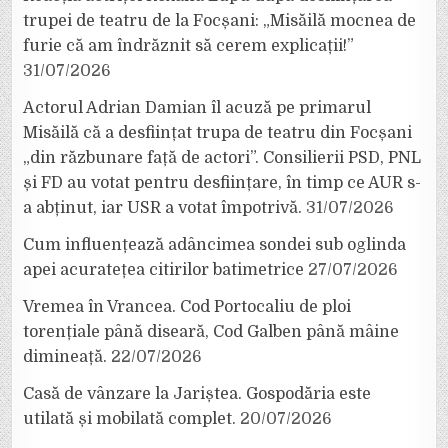
trupei de teatru de la Focșani: „Misăilă mocnea de
furie că am îndrăznit să cerem explicații!”
31/07/2026
Actorul Adrian Damian îl acuză pe primarul
Misăilă că a desființat trupa de teatru din Focșani
„din răzbunare față de actori”. Consilierii PSD, PNL
și FD au votat pentru desființare, în timp ce AUR s-
a abținut, iar USR a votat împotrivă.
31/07/2026
Cum influențează adâncimea sondei sub oglinda
apei acuratețea citirilor batimetrice
27/07/2026
Vremea în Vrancea. Cod Portocaliu de ploi
torențiale până diseară, Cod Galben până mâine
dimineață.
22/07/2026
Casă de vânzare la Jariștea. Gospodăria este
utilată și mobilată complet.
20/07/2026