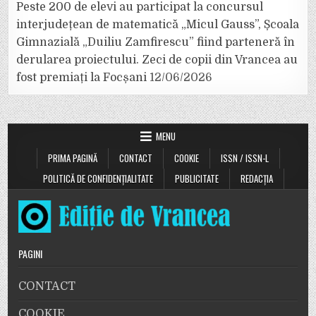
Peste 200 de elevi au participat la concursul
interjudețean de matematică „Micul Gauss”, Școala
Gimnazială „Duiliu Zamfirescu” fiind parteneră în
derularea proiectului. Zeci de copii din Vrancea au
fost premiați la Focșani
12/06/2026
MENU
PRIMA PAGINĂ
CONTACT
COOKIE
ISSN / ISSN-L
POLITICĂ DE CONFIDENȚIALITATE
PUBLICITATE
REDACȚIA
PAGINI
CONTACT
COOKIE