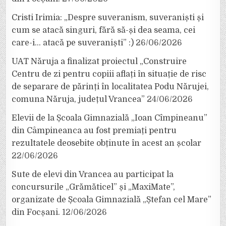
Cristi Irimia: „Despre suveranism, suveraniști și
cum se atacă singuri, fără să-și dea seama, cei
care-i… atacă pe suveraniști” :)
26/06/2026
UAT Năruja a finalizat proiectul „Construire
Centru de zi pentru copiii aflați în situație de risc
de separare de părinți în localitatea Podu Nărujei,
comuna Năruja, județul Vrancea”
24/06/2026
Elevii de la Școala Gimnazială „Ioan Cîmpineanu”
din Câmpineanca au fost premiați pentru
rezultatele deosebite obținute în acest an școlar
22/06/2026
Sute de elevi din Vrancea au participat la
concursurile „Grămăticel” și „MaxiMate”,
organizate de Școala Gimnazială „Ștefan cel Mare”
din Focșani.
12/06/2026