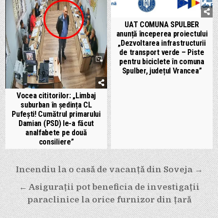
UAT COMUNA SPULBER
anunță începerea proiectului
„Dezvoltarea infrastructurii
de transport verde – Piste
pentru biciclete în comuna
Spulber, județul Vrancea”
Vocea cititorilor: „Limbaj
suburban în ședința CL
Pufești! Cumătrul primarului
Damian (PSD) le-a făcut
analfabete pe două
consiliere”
Navigare
Incendiu la o casă de vacanță din Soveja →
în
← Asigurații pot beneficia de investigații
articole
paraclinice la orice furnizor din țară