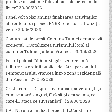
produse de sisteme fotovoltaice ale persoanelor
fizice”
30/06/2026
Panel Volt Solar anunță finalizarea activităților
aferente unui proiect PNRR referitor la tranziția
verde
30/06/2026
Comunicat de presă. Comuna Tulnici demarează
proiectul „Digitalizarea turismului local al
comunei Tulnici, județul Vrancea”
30/06/2026
Fostul polițist Cătălin Stegărescu reclamă
tulburarea ordinii publice de către personalul
Penitenciarului Vrancea într-o zonă rezidențială
din Focșani.
27/06/2026
Cristi Irimia: „Despre suveranism, suveraniști și
cum se atacă singuri, fără să-și dea seama, cei
care-i… atacă pe suveraniști” :)
26/06/2026
UAT Năruja a finalizat proiectul „Construire