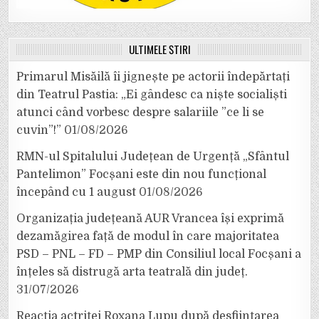
ULTIMELE ȘTIRI
Primarul Misăilă îi jignește pe actorii îndepărtați
din Teatrul Pastia: „Ei gândesc ca niște socialiști
atunci când vorbesc despre salariile ”ce li se
cuvin”!”
01/08/2026
RMN-ul Spitalului Județean de Urgență „Sfântul
Pantelimon” Focșani este din nou funcțional
începând cu 1 august
01/08/2026
Organizația județeană AUR Vrancea își exprimă
dezamăgirea față de modul în care majoritatea
PSD – PNL – FD – PMP din Consiliul local Focșani a
înțeles să distrugă arta teatrală din județ.
31/07/2026
Reacția actriței Roxana Lupu după desființarea