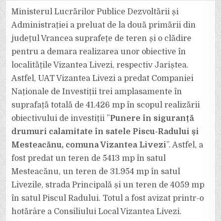
VA
REFACE
Ministerul Lucrărilor Publice Dezvoltării și
DRUMURILE
CALAMITATE
Administrației a preluat de la două primării din
DIN
VIZANTEA
județul Vrancea suprafețe de teren și o clădire
LIVEZI,
DAR
pentru a demara realizarea unor obiective în
ȘI
CĂMINUL
CULTURAL
localitățile Vizantea Livezi, respectiv Jariștea.
DE
LA
Astfel, UAT Vizantea Livezi a predat Companiei
JARIȘTEA
Naționale de Investiții trei amplasamente în
suprafață totală de 41.426 mp în scopul realizării
obiectivului de investiții ”
Punere în siguranță
drumuri calamitate în satele Piscu-Radului și
Mesteacănu, comuna Vizantea Livezi
”. Astfel, a
fost predat un teren de 5413 mp în satul
Mesteacănu, un teren de 31.954 mp în satul
Livezile, strada Principală și un teren de 4059 mp
în satul Piscul Radului. Totul a fost avizat printr-o
hotărâre a Consiliului Local Vizantea Livezi.