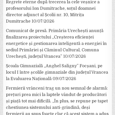
Regrete eterne după trecerea la cele veșnice a
profesorului Ion Dumitrache, soțul doamnei
director adjunct al Școlii nr. 10, Mitrița
Dumitrache
10/07/2026
Comunicat de presă. Primăria Urechești anunță
finalizarea proiectului „Creșterea eficienței
energetice și gestionarea inteligentă a energiei în
sediul Primăriei și Căminul Cultural, Comuna
Urechești, județul Vrancea”
10/07/2026
Școala Gimnazială „Anghel Saligny” Focșani, pe
locul I între școlile gimnaziale din județul Vrancea
la Evaluarea Națională
09/07/2026
Fermierii vrânceni trag un nou semnal de alarmă:
prețuri prea mici la laptele vândut de producători
și piață tot mai dificilă. „În plus, se repune pe tapet
chestiunea sistemului anti-grindină, deși
fermierii au spus foarte clar că acest sistem a adus