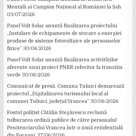
Mentală și Campion Național al României la Șah
03/07/2026
Panel Volt Solar anunță finalizarea proiectului
„Instalare de echipamente de stocare a energiei
produse de sisteme fotovoltaice ale persoanelor
fizice”
30/06/2026
Panel Volt Solar anunță finalizarea activităților
aferente unui proiect PNRR referitor la tranziția
verde
30/06/2026
Comunicat de presă. Comuna Tulnici demarează
proiectul „Digitalizarea turismului local al
comunei Tulnici, județul Vrancea”
30/06/2026
Fostul polițist Cătălin Stegărescu reclamă
tulburarea ordinii publice de către personalul
Penitenciarului Vrancea într-o zonă rezidențială
din Focșani.
27/06/2026