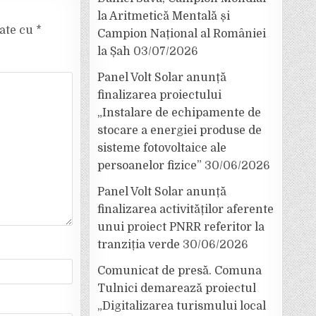
la Aritmetică Mentală și
cate cu
*
Campion Național al României
la Șah
03/07/2026
Panel Volt Solar anunță
finalizarea proiectului
„Instalare de echipamente de
stocare a energiei produse de
sisteme fotovoltaice ale
persoanelor fizice”
30/06/2026
Panel Volt Solar anunță
finalizarea activităților aferente
unui proiect PNRR referitor la
tranziția verde
30/06/2026
Comunicat de presă. Comuna
Tulnici demarează proiectul
„Digitalizarea turismului local