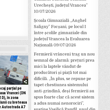
Urechești, județul Vrancea”
10/07/2026
Școala Gimnazială „Anghel
Saligny” Focșani, pe locul I
între școlile gimnaziale din
județul Vrancea la Evaluarea
Națională
09/07/2026
Fermierii vrânceni trag un nou
semnal de alarmă: prețuri prea
mici la laptele vândut de
producători și piață tot mai
dificilă. „În plus, se repune pe
tapet chestiunea sistemului
ocaj parțial pe
anti-grindină, deși fermierii au
aua Vrancei (DN
spus foarte clar că acest sistem
2 D), în zona
iunii cu breteaua
a adus numai nenorociri”,
e Autostrada A7
susține Vasilică Pamfil, unul din