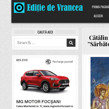
Skip
PRIMA PAGIN
to
content
ALEGERI
CAUTĂ AICI
Cătălin
Search
”Sărbăto
for: