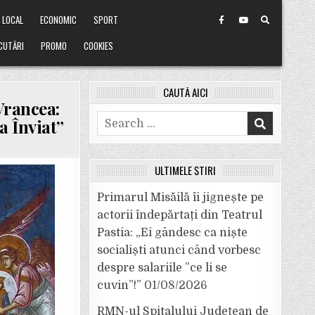
LOCAL
ECONOMIC
SPORT
CUTĂRI
PROMO
COOKIES
CAUTĂ AICI
Vrancea:
Search
a Înviat”
for:
ULTIMELE ȘTIRI
E
Primarul Misăilă îi jignește pe
actorii îndepărtați din Teatrul
Pastia: „Ei gândesc ca niște
socialiști atunci când vorbesc
despre salariile ”ce li se
cuvin”!”
01/08/2026
RMN-ul Spitalului Județean de