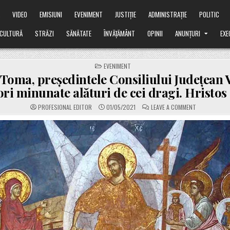
Ă
VIDEO
EMISIUNI
EVENIMENT
JUSTIȚIE
ADMINISTRAȚIE
POLITIC
CULTURĂ
STRĂZI
SĂNĂTATE
ÎNVĂȚĂMÂNT
OPINII
ANUNȚURI
EXE
POSTED
EVENIMENT
IN
 Toma, președintele Consiliului Județean 
ri minunate alături de cei dragi. Hristos 
ON
PROFESIONAL EDITOR
01/05/2021
LEAVE A COMMENT
CĂTĂLIN
TOMA,
PREȘEDINTEL
CONSILIULUI
JUDEȚEAN
VRANCEA:
”SĂRBĂTORI
MINUNATE
ALĂTURI
DE
CEI
DRAGI.
HRISTOS
A
ÎNVIAT”