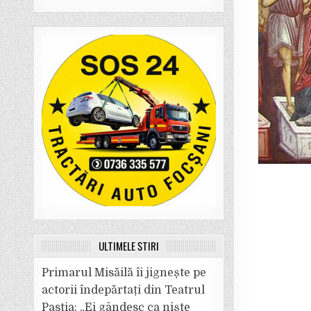
ULTIMELE ȘTIRI
Primarul Misăilă îi jignește pe
actorii îndepărtați din Teatrul
Pastia: „Ei gândesc ca niște