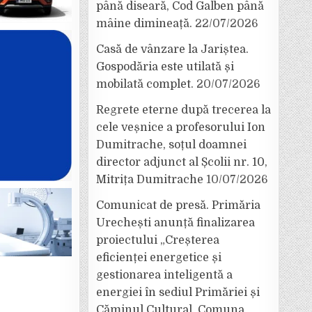
până diseară, Cod Galben până
mâine dimineață.
22/07/2026
Casă de vânzare la Jariștea.
Gospodăria este utilată și
mobilată complet.
20/07/2026
Regrete eterne după trecerea la
cele veșnice a profesorului Ion
Dumitrache, soțul doamnei
director adjunct al Școlii nr. 10,
Mitrița Dumitrache
10/07/2026
Comunicat de presă. Primăria
Urechești anunță finalizarea
proiectului „Creșterea
eficienței energetice și
gestionarea inteligentă a
energiei în sediul Primăriei și
Căminul Cultural, Comuna