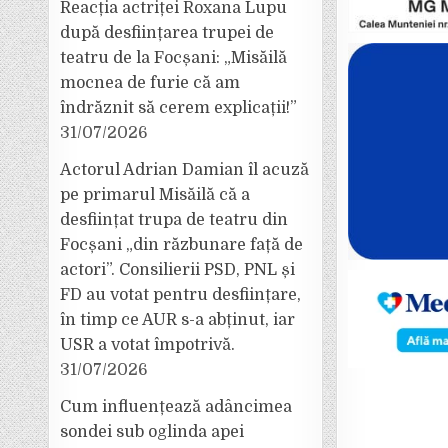
Reacția actriței Roxana Lupu
după desființarea trupei de
teatru de la Focșani: „Misăilă
mocnea de furie că am
îndrăznit să cerem explicații!”
31/07/2026
Actorul Adrian Damian îl acuză
pe primarul Misăilă că a
desființat trupa de teatru din
Focșani „din răzbunare față de
actori”. Consilierii PSD, PNL și
FD au votat pentru desființare,
în timp ce AUR s-a abținut, iar
USR a votat împotrivă.
31/07/2026
Cum influențează adâncimea
sondei sub oglinda apei