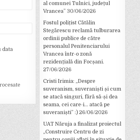
al comunei Tulnici, județul
Vrancea”
30/06/2026
Fostul polițist Cătălin
Stegărescu reclamă tulburarea
ordinii publice de către
personalul Penitenciarului
u data
Vrancea într-o zonă
rezidențială din Focșani.
27/06/2026
Cristi Irimia: „Despre
rocesate
suveranism, suveraniști și cum
se atacă singuri, fără să-și dea
seama, cei care-i… atacă pe
suveraniști” :)
26/06/2026
UAT Năruja a finalizat proiectul
„Construire Centru de zi
pentru copiii aflați în situație de