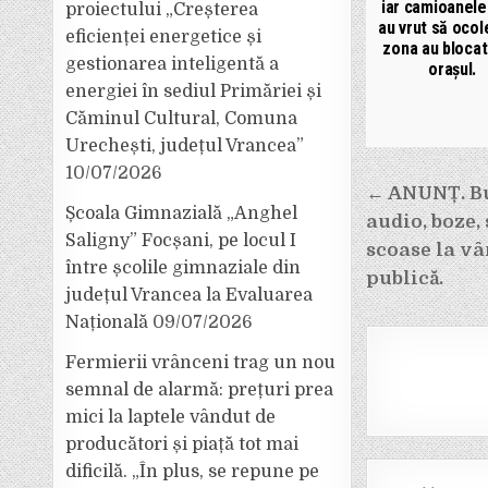
iar camioanele
proiectului „Creșterea
au vrut să oco
eficienței energetice și
zona au blocat
gestionarea inteligentă a
orașul.
energiei în sediul Primăriei și
Căminul Cultural, Comuna
Urechești, județul Vrancea”
10/07/2026
Navigar
← ANUNȚ. Bu
în
Școala Gimnazială „Anghel
audio, boze, 
Saligny” Focșani, pe locul I
articole
scoase la vâ
între școlile gimnaziale din
publică.
județul Vrancea la Evaluarea
Națională
09/07/2026
Fermierii vrânceni trag un nou
semnal de alarmă: prețuri prea
mici la laptele vândut de
producători și piață tot mai
dificilă. „În plus, se repune pe