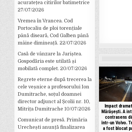
acuratețea citirilor batimetrice
27/07/2026
Vremea în Vrancea. Cod
Portocaliu de ploi torențiale
până diseară, Cod Galben până
mâine dimineață.
22/07/2026
Casă de vânzare la Jariștea.
Gospodăria este utilată și
mobilată complet.
20/07/2026
Regrete eterne după trecerea la
cele veșnice a profesorului Ion
Dumitrache, soțul doamnei
director adjunct al Școlii nr. 10,
Impact dramat
Mitrița Dumitrache
10/07/2026
Mărășești. A int
contrasens di
Comunicat de presă. Primăria
într-un Volvo. T
Urechești anunță finalizarea
a fost blocat pa