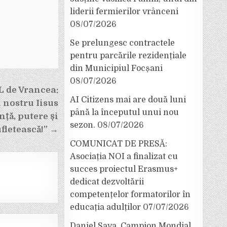
liderii fermierilor vrânceni
08/07/2026
Se prelungesc contractele
pentru parcările rezidențiale
din Municipiul Focșani
08/07/2026
L de Vrancea:
AI Citizens mai are două luni
 nostru Iisus
până la începutul unui nou
nță, putere și
sezon.
08/07/2026
ufletească!” →
COMUNICAT DE PRESĂ:
Asociația NOI a finalizat cu
succes proiectul Erasmus+
dedicat dezvoltării
competențelor formatorilor în
educația adulților
07/07/2026
Daniel Sava, Campion Mondial