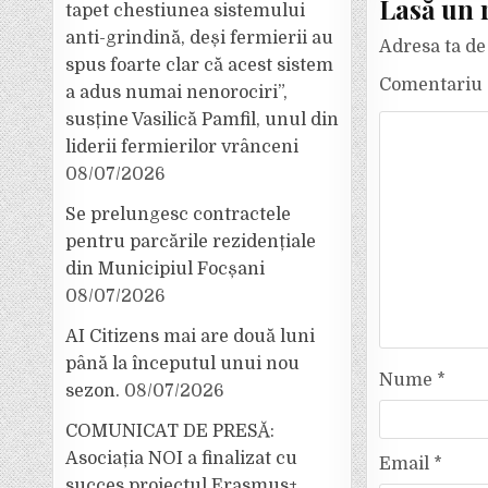
Lasă un 
tapet chestiunea sistemului
anti-grindină, deși fermierii au
Adresa ta de 
spus foarte clar că acest sistem
Comentariu
a adus numai nenorociri”,
susține Vasilică Pamfil, unul din
liderii fermierilor vrânceni
08/07/2026
Se prelungesc contractele
pentru parcările rezidențiale
din Municipiul Focșani
08/07/2026
AI Citizens mai are două luni
până la începutul unui nou
Nume
*
sezon.
08/07/2026
COMUNICAT DE PRESĂ:
Asociația NOI a finalizat cu
Email
*
succes proiectul Erasmus+