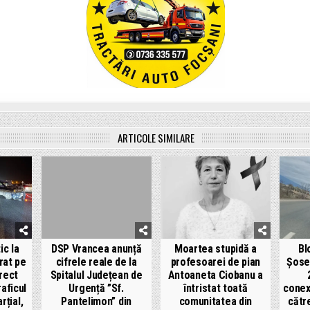
ARTICOLE SIMILARE
ic la
DSP Vrancea anunță
Moartea stupidă a
Bl
rat pe
cifrele reale de la
profesoarei de pian
Șose
rect
Spitalul Județean de
Antoaneta Ciobanu a
raficul
Urgență ”Sf.
întristat toată
conex
rțial,
Pantelimon” din
comunitatea din
cătr