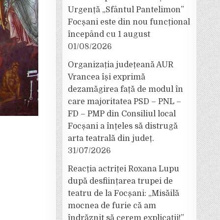
Urgență „Sfântul Pantelimon”
Focșani este din nou funcțional
începând cu 1 august
01/08/2026
Organizația județeană AUR
Vrancea își exprimă
dezamăgirea față de modul în
care majoritatea PSD – PNL –
FD – PMP din Consiliul local
Focșani a înțeles să distrugă
arta teatrală din județ.
31/07/2026
Reacția actriței Roxana Lupu
după desființarea trupei de
teatru de la Focșani: „Misăilă
mocnea de furie că am
îndrăznit să cerem explicații!”