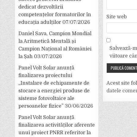
dedicat dezvoltării
competențelor formatorilor în
Site web
educația adulților
07/07/2026
Daniel Sava, Campion Mondial
la Aritmetică Mentală și
Salvează-mi
Campion Național al României
viitoare câ
la Șah
03/07/2026
Panel Volt Solar anunță
finalizarea proiectului
Acest site f
„Instalare de echipamente de
datele comen
stocare a energiei produse de
sisteme fotovoltaice ale
persoanelor fizice”
30/06/2026
Panel Volt Solar anunță
finalizarea activităților aferente
unui proiect PNRR referitor la