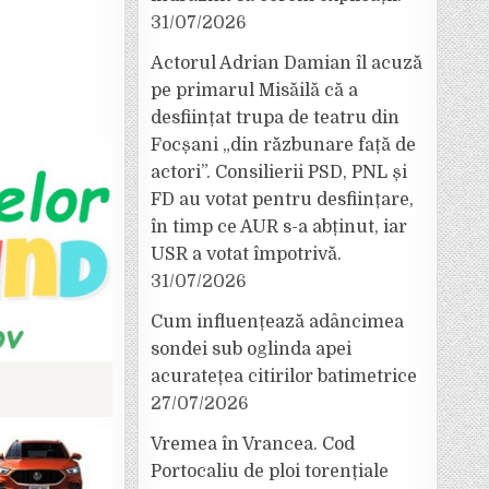
31/07/2026
Actorul Adrian Damian îl acuză
pe primarul Misăilă că a
desființat trupa de teatru din
Focșani „din răzbunare față de
actori”. Consilierii PSD, PNL și
FD au votat pentru desființare,
în timp ce AUR s-a abținut, iar
USR a votat împotrivă.
31/07/2026
Cum influențează adâncimea
sondei sub oglinda apei
acuratețea citirilor batimetrice
27/07/2026
Vremea în Vrancea. Cod
Portocaliu de ploi torențiale