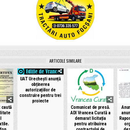
ARTICOLE SIMILARE
UAT Urechești anunță
obținerea
autorizațiilor de
construire pentru trei
proiecte
x caută
Comunicat de presă.
Anun
litate
ADI Vrancea Curată a
anun
l
demarat licitația
Rapor
xtile.
pentru atribuirea
or
efon
contractului de
dez