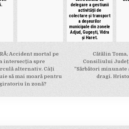
5.
delegare a gestiunii
activității de
colectare și transport
a deșeurilor
municipale din zonele
Adjud, Gugești, Vidra
și Haret.
e
Ă: Accident mortal pe
Cătălin Toma,
la intersecția spre
Consiliului Jude
irculă alternativ. Câți
”Sărbători minunate a
uie să mai moară pentru
dragi. Hrist
 giratoriu în zonă?