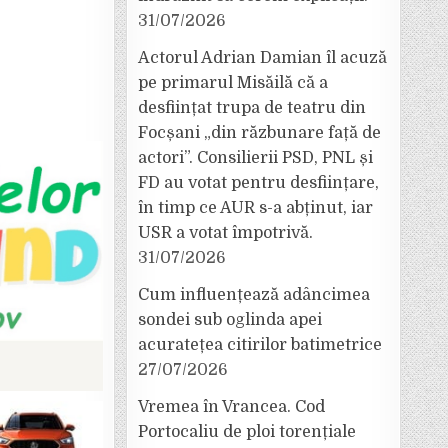
31/07/2026
Actorul Adrian Damian îl acuză
pe primarul Misăilă că a
desființat trupa de teatru din
Focșani „din răzbunare față de
actori”. Consilierii PSD, PNL și
FD au votat pentru desființare,
în timp ce AUR s-a abținut, iar
USR a votat împotrivă.
31/07/2026
Cum influențează adâncimea
sondei sub oglinda apei
acuratețea citirilor batimetrice
27/07/2026
Vremea în Vrancea. Cod
Portocaliu de ploi torențiale