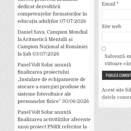
Email
*
dedicat dezvoltării
competențelor formatorilor în
educația adulților
07/07/2026
Site web
Daniel Sava, Campion Mondial
la Aritmetică Mentală și
Campion Național al României
la Șah
03/07/2026
Salvează-mi
viitoare câ
Panel Volt Solar anunță
finalizarea proiectului
„Instalare de echipamente de
stocare a energiei produse de
Acest site f
sisteme fotovoltaice ale
datele comen
persoanelor fizice”
30/06/2026
Panel Volt Solar anunță
finalizarea activităților aferente
unui proiect PNRR referitor la