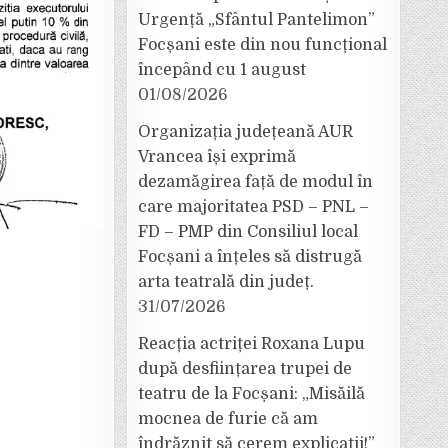
Urgență „Sfântul Pantelimon”
Focșani este din nou funcțional
începând cu 1 august
01/08/2026
Organizația județeană AUR
Vrancea își exprimă
dezamăgirea față de modul în
care majoritatea PSD – PNL –
FD – PMP din Consiliul local
Focșani a înțeles să distrugă
arta teatrală din județ.
31/07/2026
Reacția actriței Roxana Lupu
după desființarea trupei de
teatru de la Focșani: „Misăilă
mocnea de furie că am
îndrăznit să cerem explicații!”