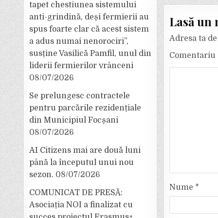
tapet chestiunea sistemului
anti-grindină, deși fermierii au
Lasă un 
spus foarte clar că acest sistem
Adresa ta de 
a adus numai nenorociri”,
susține Vasilică Pamfil, unul din
Comentariu
liderii fermierilor vrânceni
08/07/2026
Se prelungesc contractele
pentru parcările rezidențiale
din Municipiul Focșani
08/07/2026
AI Citizens mai are două luni
până la începutul unui nou
sezon.
08/07/2026
Nume
*
COMUNICAT DE PRESĂ:
Asociația NOI a finalizat cu
succes proiectul Erasmus+