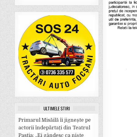
ULTIMELE ȘTIRI
Primarul Misăilă îi jignește pe
actorii îndepărtați din Teatrul
Pastia: „Ei gândesc ca niște