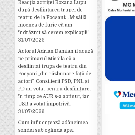
Reacția actriței Roxana Lupu
după desființarea trupei de
teatru de la Focșani: „Misăilă
mocnea de furie că am
îndrăznit să cerem explicații!”
31/07/2026
Actorul Adrian Damian îl acuză
pe primarul Misăilă că a
desființat trupa de teatru din
Focșani „din răzbunare față de
actori”. Consilierii PSD, PNL și
FD au votat pentru desființare,
în timp ce AUR s-a abținut, iar
USR a votat împotrivă.
31/07/2026
Cum influențează adâncimea
sondei sub oglinda apei