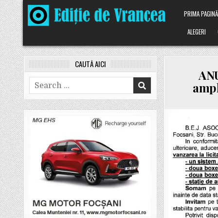
Skip
PRIMA PAGIN
to
content
ALEGERI
CAUTĂ AICI
ANU
Search
ampli
for: