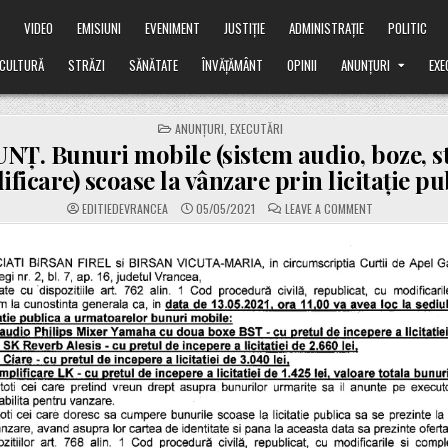
Ă
VIDEO
EMISIUNI
EVENIMENT
JUSTIȚIE
ADMINISTRAȚIE
POLITIC
CULTURĂ
STRĂZI
SĂNĂTATE
ÎNVĂȚĂMÂNT
OPINII
ANUNȚURI
EXE
POSTED
ANUNȚURI
,
EXECUTĂRI
IN
NȚ. Bunuri mobile (sistem audio, boze, st
ficare) scoase la vânzare prin licitație pu
ON
EDITIEDEVRANCEA
05/05/2021
LEAVE A COMMENT
ANUNȚ.
BUNURI
MOBILE
(SISTEM
AUDIO,
BOZE,
STAȚIE
AMPLIFICARE)
SCOASE
LA
VÂNZARE
PRIN
LICITAȚIE
PUBLICĂ.