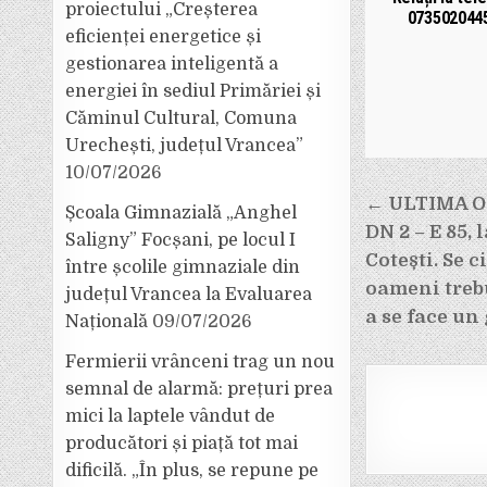
proiectului „Creșterea
073502044
eficienței energetice și
gestionarea inteligentă a
energiei în sediul Primăriei și
Căminul Cultural, Comuna
Urechești, județul Vrancea”
10/07/2026
Navigar
← ULTIMA OR
Școala Gimnazială „Anghel
DN 2 – E 85, 
în
Saligny” Focșani, pe locul I
Cotești. Se c
între școlile gimnaziale din
articole
oameni treb
județul Vrancea la Evaluarea
a se face un
Națională
09/07/2026
Fermierii vrânceni trag un nou
semnal de alarmă: prețuri prea
mici la laptele vândut de
producători și piață tot mai
dificilă. „În plus, se repune pe