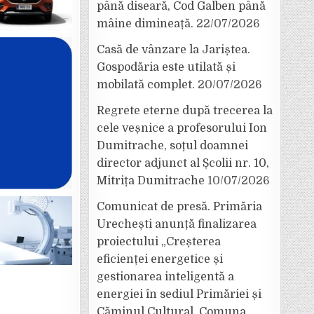
până diseară, Cod Galben până
mâine dimineață.
22/07/2026
Casă de vânzare la Jariștea.
Gospodăria este utilată și
mobilată complet.
20/07/2026
Regrete eterne după trecerea la
cele veșnice a profesorului Ion
Dumitrache, soțul doamnei
director adjunct al Școlii nr. 10,
Mitrița Dumitrache
10/07/2026
Comunicat de presă. Primăria
Urechești anunță finalizarea
proiectului „Creșterea
eficienței energetice și
gestionarea inteligentă a
energiei în sediul Primăriei și
Căminul Cultural, Comuna