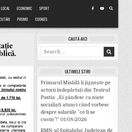
LOCAL
ECONOMIC
SPORT
CUTĂRI
PROMO
COOKIES
CAUTĂ AICI
ație
Search
blică.
for:
ULTIMELE ȘTIRI
Primarul Misăilă îi jignește pe
actorii îndepărtați din Teatrul
Pastia: „Ei gândesc ca niște
socialiști atunci când vorbesc
despre salariile ”ce li se
cuvin”!”
01/08/2026
RMN-ul Spitalului Județean de