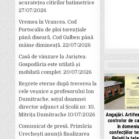
acuratețea citirilor batimetrice
27/07/2026
Vremea în Vrancea. Cod
Portocaliu de ploi torențiale
până diseară, Cod Galben până
mâine dimineață.
22/07/2026
Casă de vânzare la Jariștea.
Gospodăria este utilată și
mobilată complet.
20/07/2026
Regrete eterne după trecerea la
cele veșnice a profesorului Ion
Dumitrache, soțul doamnei
director adjunct al Școlii nr. 10,
Angajări. Artife
Mitrița Dumitrache
10/07/2026
controlor de ca
în domeniu
Comunicat de presă. Primăria
confecțiilor te
Urechești anunță finalizarea
Relații la tel