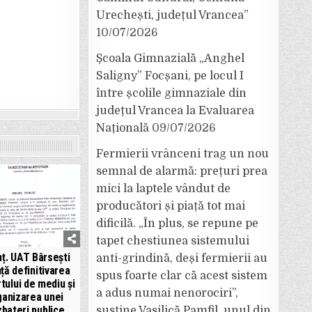
Urechești, județul Vrancea”
10/07/2026
Școala Gimnazială „Anghel
Saligny” Focșani, pe locul I
între școlile gimnaziale din
județul Vrancea la Evaluarea
Națională
09/07/2026
Fermierii vrânceni trag un nou
semnal de alarmă: prețuri prea
mici la laptele vândut de
producători și piață tot mai
dificilă. „În plus, se repune pe
tapet chestiunea sistemului
ț. UAT Bârsești
anti-grindină, deși fermierii au
ță definitivarea
spus foarte clar că acest sistem
tului de mediu și
a adus numai nenorociri”,
ganizarea unei
bateri publice
susține Vasilică Pamfil, unul din