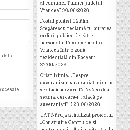
al comunei Tulnici, județul
Vrancea”
30/06/2026
Fostul polițist Cătălin
Stegărescu reclamă tulburarea
ordinii publice de către
personalul Penitenciarului
Vrancea într-o zonă
u data
rezidențială din Focșani.
27/06/2026
Cristi Irimia: „Despre
suveranism, suveraniști și cum
rocesate
se atacă singuri, fără să-și dea
seama, cei care-i… atacă pe
suveraniști” :)
26/06/2026
UAT Năruja a finalizat proiectul
„Construire Centru de zi
pentru copiii aflați în situație de