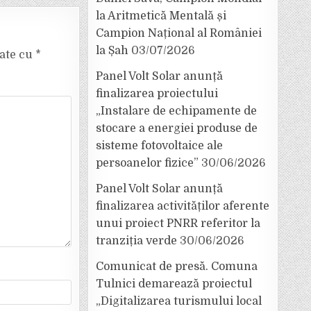
la Aritmetică Mentală și
Campion Național al României
la Șah
03/07/2026
cate cu
*
Panel Volt Solar anunță
finalizarea proiectului
„Instalare de echipamente de
stocare a energiei produse de
sisteme fotovoltaice ale
persoanelor fizice”
30/06/2026
Panel Volt Solar anunță
finalizarea activităților aferente
unui proiect PNRR referitor la
tranziția verde
30/06/2026
Comunicat de presă. Comuna
Tulnici demarează proiectul
„Digitalizarea turismului local