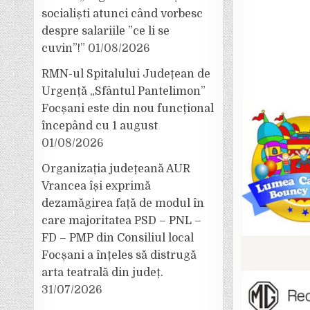
socialiști atunci când vorbesc
despre salariile ”ce li se
cuvin”!”
01/08/2026
RMN-ul Spitalului Județean de
Urgență „Sfântul Pantelimon”
Focșani este din nou funcțional
începând cu 1 august
01/08/2026
Organizația județeană AUR
Vrancea își exprimă
dezamăgirea față de modul în
care majoritatea PSD – PNL –
FD – PMP din Consiliul local
Focșani a înțeles să distrugă
arta teatrală din județ.
31/07/2026