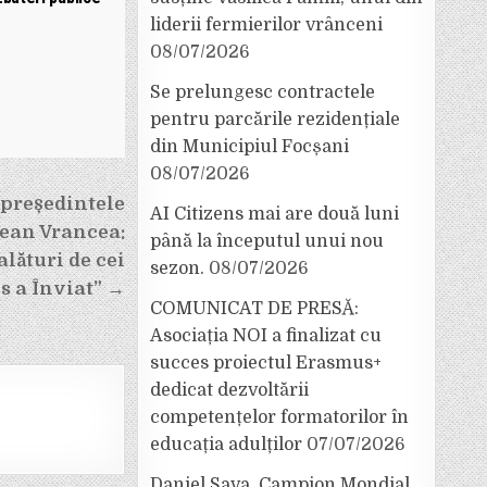
liderii fermierilor vrânceni
08/07/2026
Se prelungesc contractele
pentru parcările rezidențiale
din Municipiul Focșani
08/07/2026
 președintele
AI Citizens mai are două luni
țean Vrancea:
până la începutul unui nou
lături de cei
sezon.
08/07/2026
os a Înviat” →
COMUNICAT DE PRESĂ:
Asociația NOI a finalizat cu
succes proiectul Erasmus+
dedicat dezvoltării
competențelor formatorilor în
educația adulților
07/07/2026
Daniel Sava, Campion Mondial