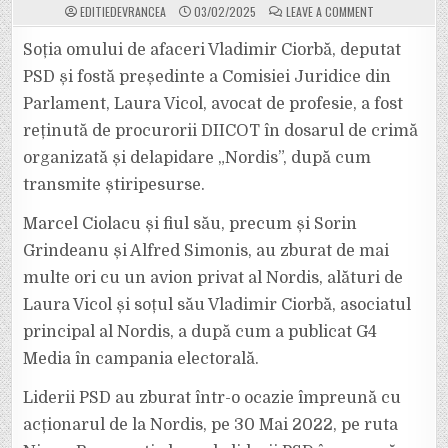
ON
EDITIEDEVRANCEA
03/02/2025
LEAVE A COMMENT
CARACATIȚA
NORDIS
„AGAȚĂ”
Soția omului de afaceri Vladimir Ciorbă, deputat
PSD-
UL.
PSD și fostă președinte a Comisiei Juridice din
DIICOT
A
Parlament, Laura Vicol, avocat de profesie, a fost
REȚINUT-
O
reținută de procurorii DIICOT în dosarul de crimă
PE
LAURA
VICOL,
organizată și delapidare „Nordis”, după cum
FOSTA
PREȘEDINTĂ
transmite știripesurse.
A
COMISIEI
JURIDICE
Marcel Ciolacu și fiul său, precum și Sorin
DIN
CAMERA
Grindeanu și Alfred Simonis, au zburat de mai
DEPUTAȚILOR
multe ori cu un avion privat al Nordis, alături de
Laura Vicol și soțul său Vladimir Ciorbă, asociatul
principal al Nordis, a după cum a publicat G4
Media în campania electorală.
Liderii PSD au zburat într-o ocazie împreună cu
acționarul de la Nordis, pe 30 Mai 2022, pe ruta