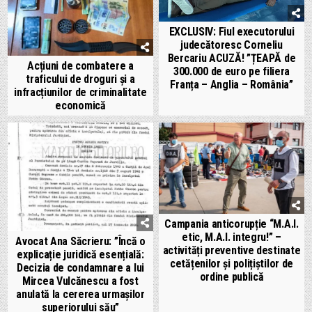
EXCLUSIV: Fiul executorului
judecătoresc Corneliu
Bercariu ACUZĂ! ”ȚEAPĂ de
Acțiuni de combatere a
300.000 de euro pe filiera
traficului de droguri și a
Franța – Anglia – România”
infracțiunilor de criminalitate
economică
Campania anticorupție “M.A.I.
etic, M.A.I. integru!” –
Avocat Ana Săcrieru: ”Încă o
activități preventive destinate
explicație juridică esențială:
cetățenilor și polițiștilor de
Decizia de condamnare a lui
ordine publică
Mircea Vulcănescu a fost
anulată la cererea urmașilor
superiorului său”