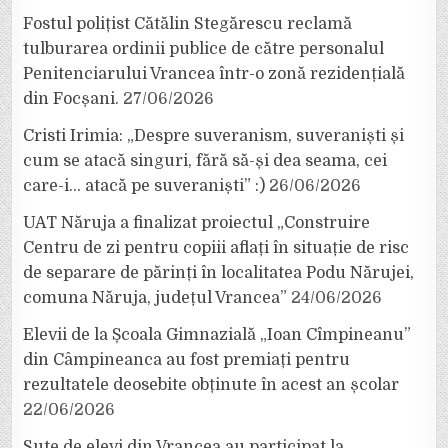
Fostul polițist Cătălin Stegărescu reclamă
tulburarea ordinii publice de către personalul
Penitenciarului Vrancea într-o zonă rezidențială
din Focșani.
27/06/2026
Cristi Irimia: „Despre suveranism, suveraniști și
cum se atacă singuri, fără să-și dea seama, cei
care-i… atacă pe suveraniști” :)
26/06/2026
UAT Năruja a finalizat proiectul „Construire
Centru de zi pentru copiii aflați în situație de risc
de separare de părinți în localitatea Podu Nărujei,
comuna Năruja, județul Vrancea”
24/06/2026
Elevii de la Școala Gimnazială „Ioan Cîmpineanu”
din Câmpineanca au fost premiați pentru
rezultatele deosebite obținute în acest an școlar
22/06/2026
Sute de elevi din Vrancea au participat la