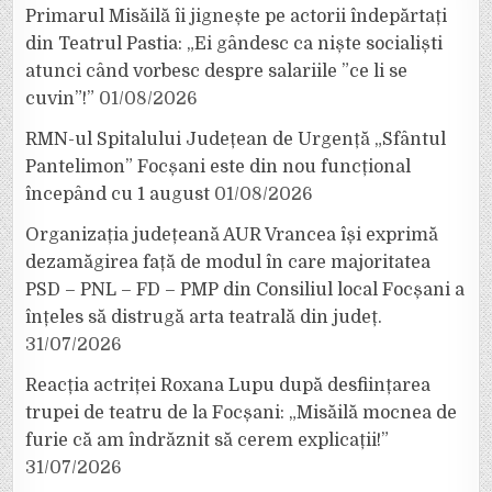
Primarul Misăilă îi jignește pe actorii îndepărtați
din Teatrul Pastia: „Ei gândesc ca niște socialiști
atunci când vorbesc despre salariile ”ce li se
cuvin”!”
01/08/2026
RMN-ul Spitalului Județean de Urgență „Sfântul
Pantelimon” Focșani este din nou funcțional
începând cu 1 august
01/08/2026
Organizația județeană AUR Vrancea își exprimă
dezamăgirea față de modul în care majoritatea
PSD – PNL – FD – PMP din Consiliul local Focșani a
înțeles să distrugă arta teatrală din județ.
31/07/2026
Reacția actriței Roxana Lupu după desființarea
trupei de teatru de la Focșani: „Misăilă mocnea de
furie că am îndrăznit să cerem explicații!”
31/07/2026