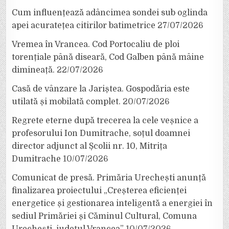
Cum influențează adâncimea sondei sub oglinda
apei acuratețea citirilor batimetrice
27/07/2026
Vremea în Vrancea. Cod Portocaliu de ploi
torențiale până diseară, Cod Galben până mâine
dimineață.
22/07/2026
Casă de vânzare la Jariștea. Gospodăria este
utilată și mobilată complet.
20/07/2026
Regrete eterne după trecerea la cele veșnice a
profesorului Ion Dumitrache, soțul doamnei
director adjunct al Școlii nr. 10, Mitrița
Dumitrache
10/07/2026
Comunicat de presă. Primăria Urechești anunță
finalizarea proiectului „Creșterea eficienței
energetice și gestionarea inteligentă a energiei în
sediul Primăriei și Căminul Cultural, Comuna