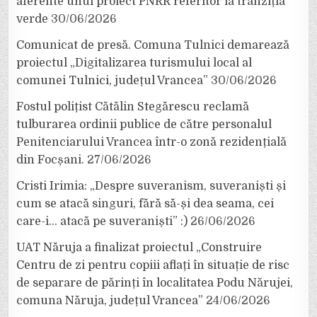
aferente unui proiect PNRR referitor la tranziția
verde
30/06/2026
Comunicat de presă. Comuna Tulnici demarează
proiectul „Digitalizarea turismului local al
comunei Tulnici, județul Vrancea”
30/06/2026
Fostul polițist Cătălin Stegărescu reclamă
tulburarea ordinii publice de către personalul
Penitenciarului Vrancea într-o zonă rezidențială
din Focșani.
27/06/2026
Cristi Irimia: „Despre suveranism, suveraniști și
cum se atacă singuri, fără să-și dea seama, cei
care-i… atacă pe suveraniști” :)
26/06/2026
UAT Năruja a finalizat proiectul „Construire
Centru de zi pentru copiii aflați în situație de risc
de separare de părinți în localitatea Podu Nărujei,
comuna Năruja, județul Vrancea”
24/06/2026