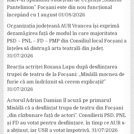
RMN-ul Spitalului Județean de Urgență „Sfântul
Pantelimon” Focșani este din nou funcțional
începând cu 1 august
01/08/2026
Organizația județeană AUR Vrancea își exprimă
dezamăgirea față de modul în care majoritatea
PSD – PNL – FD – PMP din Consiliul local Focșani a
înțeles să distrugă arta teatrală din județ.
31/07/2026
Reacția actriței Roxana Lupu după desființarea
trupei de teatru de la Focșani: „Misăilă mocnea de
furie că am îndrăznit să cerem explicații!”
31/07/2026
Actorul Adrian Damian îl acuză pe primarul
Misăilă că a desființat trupa de teatru din Focșani
„din răzbunare față de actori”. Consilierii PSD, PNL
și FD au votat pentru desființare, în timp ce AUR s-
a abținut, iar USR a votat împotrivă.
31/07/2026