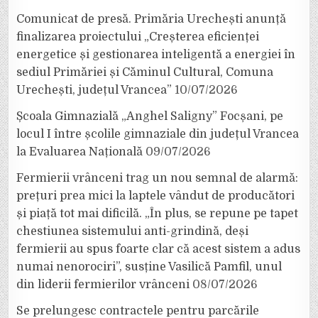
Comunicat de presă. Primăria Urechești anunță
finalizarea proiectului „Creșterea eficienței
energetice și gestionarea inteligentă a energiei în
sediul Primăriei și Căminul Cultural, Comuna
Urechești, județul Vrancea”
10/07/2026
Școala Gimnazială „Anghel Saligny” Focșani, pe
locul I între școlile gimnaziale din județul Vrancea
la Evaluarea Națională
09/07/2026
Fermierii vrânceni trag un nou semnal de alarmă:
prețuri prea mici la laptele vândut de producători
și piață tot mai dificilă. „În plus, se repune pe tapet
chestiunea sistemului anti-grindină, deși
fermierii au spus foarte clar că acest sistem a adus
numai nenorociri”, susține Vasilică Pamfil, unul
din liderii fermierilor vrânceni
08/07/2026
Se prelungesc contractele pentru parcările