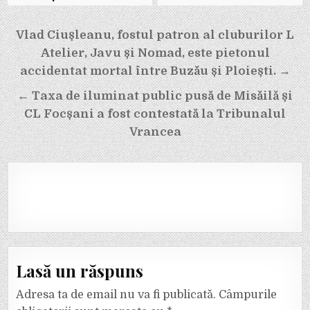
Navigare
Vlad Ciușleanu, fostul patron al cluburilor L
în
Atelier, Javu și Nomad, este pietonul
articole
accidentat mortal între Buzău și Ploiești. →
← Taxa de iluminat public pusă de Misăilă și
CL Focșani a fost contestată la Tribunalul
Vrancea
Lasă un răspuns
Adresa ta de email nu va fi publicată.
Câmpurile