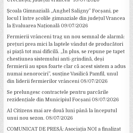
Urechești, județul Vrancea”
10/07/2026
Școala Gimnazială „Anghel Saligny” Focșani, pe
locul I între școlile gimnaziale din județul Vrancea
la Evaluarea Națională
09/07/2026
Fermierii vrânceni trag un nou semnal de alarmă:
prețuri prea mici la laptele vândut de producători
și piață tot mai dificilă. „În plus, se repune pe tapet
chestiunea sistemului anti-grindină, deși
fermierii au spus foarte clar că acest sistem a adus
numai nenorociri”, susține Vasilică Pamfil, unul
din liderii fermierilor vrânceni
08/07/2026
Se prelungesc contractele pentru parcările
rezidențiale din Municipiul Focșani
08/07/2026
AI Citizens mai are două luni până la începutul
unui nou sezon.
08/07/2026
COMUNICAT DE PRESĂ: Asociația NOI a finalizat