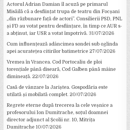
Actorul Adrian Damian îl acuză pe primarul
Misăilă că a desființat trupa de teatru din Focșani
„din răzbunare față de actori”. Consilierii PSD, PNL
și FD au votat pentru desființare, în timp ce AUR s-
a abținut, iar USR a votat împotrivă.
31/07/2026
Cum influențează adâncimea sondei sub oglinda
apei acuratețea citirilor batimetrice
27/07/2026
Vremea în Vrancea. Cod Portocaliu de ploi
torențiale până diseară, Cod Galben până mâine
dimineață.
22/07/2026
Casă de vânzare la Jariștea. Gospodăria este
utilată și mobilată complet.
20/07/2026
Regrete eterne după trecerea la cele veșnice a
profesorului Ion Dumitrache, soțul doamnei
director adjunct al Școlii nr. 10, Mitrița
Dumitrache
10/07/2026