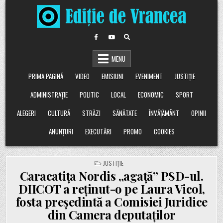
Skip
to
content
MENU
PRIMA PAGINĂ
VIDEO
EMISIUNI
EVENIMENT
JUSTIȚIE
ADMINISTRAȚIE
POLITIC
LOCAL
ECONOMIC
SPORT
ALEGERI
CULTURĂ
STRĂZI
SĂNĂTATE
ÎNVĂȚĂMÂNT
OPINII
ANUNȚURI
EXECUTĂRI
PROMO
COOKIES
POSTED
JUSTIȚIE
IN
Caracatița Nordis „agață” PSD-ul.
DIICOT a reținut-o pe Laura Vicol,
fosta președintă a Comisiei Juridice
din Camera deputaților