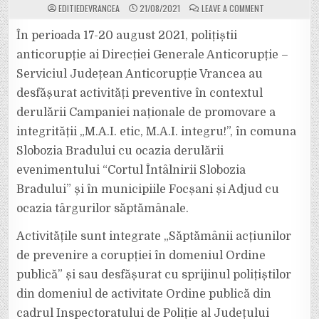
ON
EDITIEDEVRANCEA
21/08/2021
LEAVE A COMMENT
CAMPANIA
ANTICORUPȚIE
“M.A.I.
În perioada 17-20 august 2021, polițiștii
ETIC,
M.A.I.
anticorupție ai Direcției Generale Anticorupție –
INTEGRU!”
–
Serviciul Județean Anticorupție Vrancea au
ACTIVITĂȚI
PREVENTIVE
desfășurat activități preventive în contextul
DESTINATE
CETĂȚENILOR
ȘI
derulării Campaniei naționale de promovare a
POLIȚIȘTILOR
DE
integrității „M.A.I. etic, M.A.I. integru!”, în comuna
ORDINE
PUBLICĂ
Slobozia Bradului cu ocazia derulării
evenimentului “Cortul Întâlnirii Slobozia
Bradului” și în municipiile Focșani și Adjud cu
ocazia târgurilor săptămânale.
Activitățile sunt integrate „Săptămânii acțiunilor
de prevenire a corupției în domeniul Ordine
publică” și sau desfășurat cu sprijinul polițiștilor
din domeniul de activitate Ordine publică din
cadrul Inspectoratului de Poliție al Județului