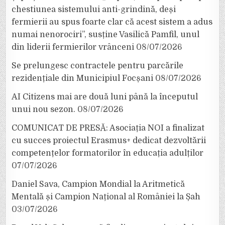
chestiunea sistemului anti-grindină, deși
fermierii au spus foarte clar că acest sistem a adus
numai nenorociri”, susține Vasilică Pamfil, unul
din liderii fermierilor vrânceni
08/07/2026
Se prelungesc contractele pentru parcările
rezidențiale din Municipiul Focșani
08/07/2026
AI Citizens mai are două luni până la începutul
unui nou sezon.
08/07/2026
COMUNICAT DE PRESĂ: Asociația NOI a finalizat
cu succes proiectul Erasmus+ dedicat dezvoltării
competențelor formatorilor în educația adulților
07/07/2026
Daniel Sava, Campion Mondial la Aritmetică
Mentală și Campion Național al României la Șah
03/07/2026