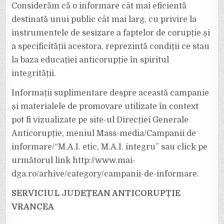
Considerăm că o informare cât mai eficientă
destinată unui public cât mai larg, cu privire la
instrumentele de sesizare a faptelor de corupție și
a specificității acestora, reprezintă condiții ce stau
la baza educației anticorupție în spiritul
integrității.
Informații suplimentare despre această campanie
și materialele de promovare utilizate în context
pot fi vizualizate pe site-ul Direcției Generale
Anticorupție, meniul Mass-media/Campanii de
informare/“M.A.I. etic, M.A.I. integru” sau click pe
următorul link http://www.mai-
dga.ro/arhive/category/campanii-de-informare.
SERVICIUL JUDEȚEAN ANTICORUPȚIE
VRANCEA