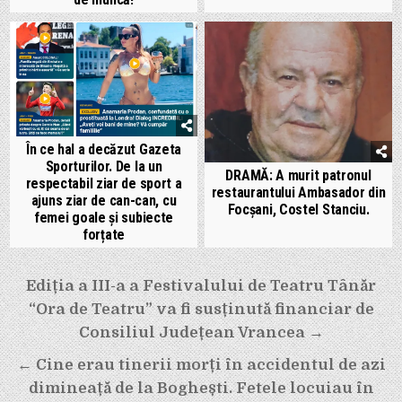
În ce hal a decăzut Gazeta
Sporturilor. De la un
DRAMĂ: A murit patronul
respectabil ziar de sport a
restaurantului Ambasador din
ajuns ziar de can-can, cu
Focșani, Costel Stanciu.
femei goale și subiecte
forțate
Navigare
Ediția a III-a a Festivalului de Teatru Tânăr
în
“Ora de Teatru” va fi susținută financiar de
articole
Consiliul Județean Vrancea →
← Cine erau tinerii morți în accidentul de azi
dimineață de la Boghești. Fetele locuiau în