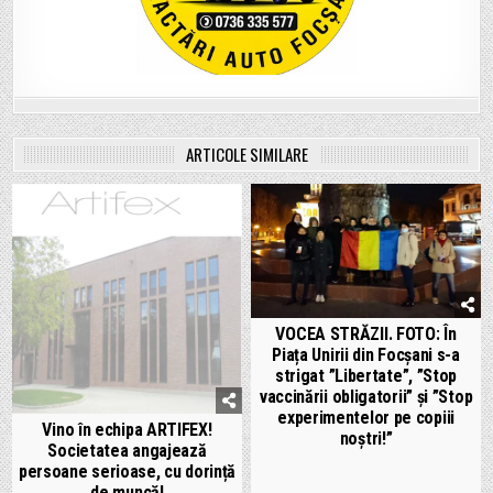
ARTICOLE SIMILARE
VOCEA STRĂZII. FOTO: În
Piața Unirii din Focșani s-a
strigat ”Libertate”, ”Stop
vaccinării obligatorii” și ”Stop
experimentelor pe copiii
Vino în echipa ARTIFEX!
noștri!”
Societatea angajează
persoane serioase, cu dorință
de muncă!