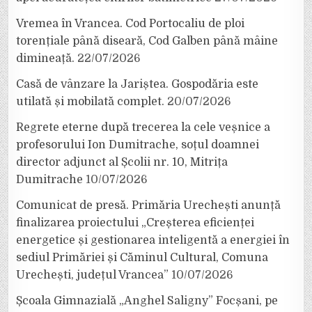
Vremea în Vrancea. Cod Portocaliu de ploi
torențiale până diseară, Cod Galben până mâine
dimineață.
22/07/2026
Casă de vânzare la Jariștea. Gospodăria este
utilată și mobilată complet.
20/07/2026
Regrete eterne după trecerea la cele veșnice a
profesorului Ion Dumitrache, soțul doamnei
director adjunct al Școlii nr. 10, Mitrița
Dumitrache
10/07/2026
Comunicat de presă. Primăria Urechești anunță
finalizarea proiectului „Creșterea eficienței
energetice și gestionarea inteligentă a energiei în
sediul Primăriei și Căminul Cultural, Comuna
Urechești, județul Vrancea”
10/07/2026
Școala Gimnazială „Anghel Saligny” Focșani, pe