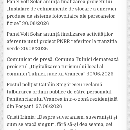
Panel Volt Solar anunță finalizarea proiectului
„Instalare de echipamente de stocare a energiei
produse de sisteme fotovoltaice ale persoanelor
fizice”
30/06/2026
Panel Volt Solar anunță finalizarea activităților
aferente unui proiect PNRR referitor la tranziția
verde
30/06/2026
Comunicat de presă. Comuna Tulnici demarează
proiectul „Digitalizarea turismului local al
comunei Tulnici, județul Vrancea”
30/06/2026
Fostul polițist Cătălin Stegărescu reclamă
tulburarea ordinii publice de către personalul
Penitenciarului Vrancea într-o zonă rezidențială
din Focșani.
27/06/2026
Cristi Irimia: „Despre suveranism, suveraniști și
cum se atacă singuri, fără să-și dea seama, cei