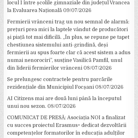
locul I între școlile gimnaziale din județul Vrancea
la Evaluarea Națională
09/07/2026
Fermierii vrânceni trag un nou semnal de alarmă:
prețuri prea mici la laptele vândut de producători
și piață tot mai dificilă. „În plus, se repune pe tapet
chestiunea sistemului anti-grindină, deși
fermierii au spus foarte clar că acest sistem a adus
numai nenorociri”, susține Vasilică Pamfil, unul
din liderii fermierilor vrânceni
08/07/2026
Se prelungesc contractele pentru parcările
rezidențiale din Municipiul Focșani
08/07/2026
AI Citizens mai are două luni până la începutul
unui nou sezon.
08/07/2026
COMUNICAT DE PRESĂ: Asociația NOI a finalizat
cu succes proiectul Erasmus+ dedicat dezvoltării
competențelor formatorilor în educația adulților