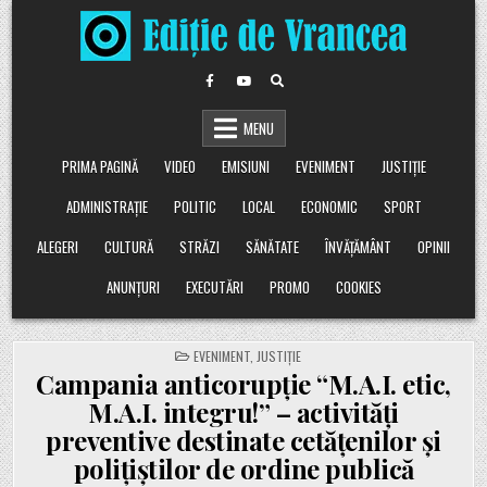
Skip
to
content
MENU
PRIMA PAGINĂ
VIDEO
EMISIUNI
EVENIMENT
JUSTIȚIE
ADMINISTRAȚIE
POLITIC
LOCAL
ECONOMIC
SPORT
ALEGERI
CULTURĂ
STRĂZI
SĂNĂTATE
ÎNVĂȚĂMÂNT
OPINII
ANUNȚURI
EXECUTĂRI
PROMO
COOKIES
POSTED
EVENIMENT
,
JUSTIȚIE
IN
Campania anticorupție “M.A.I. etic,
M.A.I. integru!” – activități
preventive destinate cetățenilor și
polițiștilor de ordine publică