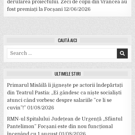
derularea proiectului. Zeci de copii din Vrancea au
fost premiați la Focșani
12/06/2026
CAUTĂ AICI
Search
for:
ULTIMELE ȘTIRI
Primarul Misăilă îi jignește pe actorii îndepărtați
din Teatrul Pastia: „Ei gândesc ca niște socialiști
atunci când vorbesc despre salariile ”ce li se
cuvin”!”
01/08/2026
RMN-ul Spitalului Județean de Urgență „Sfântul
Pantelimon” Focșani este din nou funcțional
începând cu 1 august
01/08/2026