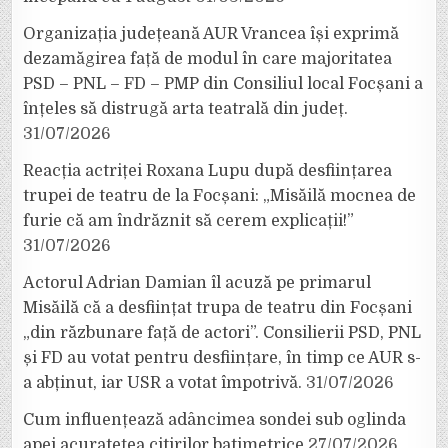
Organizația județeană AUR Vrancea își exprimă
dezamăgirea față de modul în care majoritatea
PSD – PNL – FD – PMP din Consiliul local Focșani a
înțeles să distrugă arta teatrală din județ.
31/07/2026
Reacția actriței Roxana Lupu după desființarea
trupei de teatru de la Focșani: „Misăilă mocnea de
furie că am îndrăznit să cerem explicații!”
31/07/2026
Actorul Adrian Damian îl acuză pe primarul
Misăilă că a desființat trupa de teatru din Focșani
„din răzbunare față de actori”. Consilierii PSD, PNL
și FD au votat pentru desființare, în timp ce AUR s-
a abținut, iar USR a votat împotrivă.
31/07/2026
Cum influențează adâncimea sondei sub oglinda
apei acuratețea citirilor batimetrice
27/07/2026