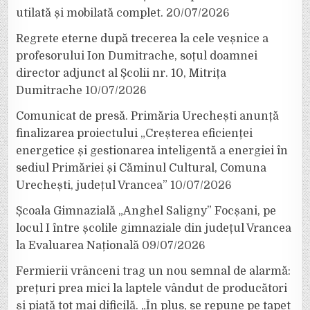
utilată și mobilată complet.
20/07/2026
Regrete eterne după trecerea la cele veșnice a
profesorului Ion Dumitrache, soțul doamnei
director adjunct al Școlii nr. 10, Mitrița
Dumitrache
10/07/2026
Comunicat de presă. Primăria Urechești anunță
finalizarea proiectului „Creșterea eficienței
energetice și gestionarea inteligentă a energiei în
sediul Primăriei și Căminul Cultural, Comuna
Urechești, județul Vrancea”
10/07/2026
Școala Gimnazială „Anghel Saligny” Focșani, pe
locul I între școlile gimnaziale din județul Vrancea
la Evaluarea Națională
09/07/2026
Fermierii vrânceni trag un nou semnal de alarmă:
prețuri prea mici la laptele vândut de producători
și piață tot mai dificilă. „În plus, se repune pe tapet