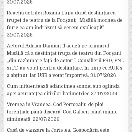
31/07/2026
Reacția actriței Roxana Lupu după desființarea
trupei de teatru de la Focșani: „Misăilă mocnea de
furie că am îndrăznit să cerem explicații!”
31/07/2026
Actorul Adrian Damian îl acuză pe primarul
Misăilă că a desființat trupa de teatru din Focșani
„din răzbunare față de actori”. Consilierii PSD, PNL
și FD au votat pentru desființare, în timp ce AUR s-
a abținut, iar USR a votat împotrivă.
31/07/2026
Cum influențează adâncimea sondei sub oglinda
apei acuratețea citirilor batimetrice
27/07/2026
Vremea în Vrancea. Cod Portocaliu de ploi
torențiale până diseară, Cod Galben până mâine
dimineață.
22/07/2026
Casă de vânzare la Jariștea. Gospodăria este