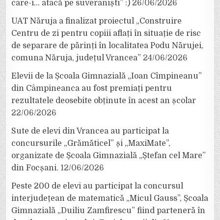
care-i… atacă pe suveraniști” :)
26/06/2026
UAT Năruja a finalizat proiectul „Construire
Centru de zi pentru copiii aflați în situație de risc
de separare de părinți în localitatea Podu Nărujei,
comuna Năruja, județul Vrancea”
24/06/2026
Elevii de la Școala Gimnazială „Ioan Cîmpineanu”
din Câmpineanca au fost premiați pentru
rezultatele deosebite obținute în acest an școlar
22/06/2026
Sute de elevi din Vrancea au participat la
concursurile „Grămăticel” și „MaxiMate”,
organizate de Școala Gimnazială „Ștefan cel Mare”
din Focșani.
12/06/2026
Peste 200 de elevi au participat la concursul
interjudețean de matematică „Micul Gauss”, Școala
Gimnazială „Duiliu Zamfirescu” fiind parteneră în