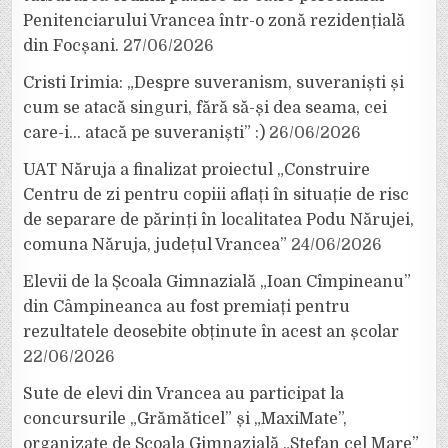
Penitenciarului Vrancea într-o zonă rezidențială
din Focșani.
27/06/2026
Cristi Irimia: „Despre suveranism, suveraniști și
cum se atacă singuri, fără să-și dea seama, cei
care-i… atacă pe suveraniști” :)
26/06/2026
UAT Năruja a finalizat proiectul „Construire
Centru de zi pentru copiii aflați în situație de risc
de separare de părinți în localitatea Podu Nărujei,
comuna Năruja, județul Vrancea”
24/06/2026
Elevii de la Școala Gimnazială „Ioan Cîmpineanu”
din Câmpineanca au fost premiați pentru
rezultatele deosebite obținute în acest an școlar
22/06/2026
Sute de elevi din Vrancea au participat la
concursurile „Grămăticel” și „MaxiMate”,
organizate de Școala Gimnazială „Ștefan cel Mare”