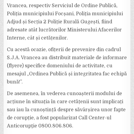
Vrancea, respectiv Serviciul de Ordine Publică,
Poliția municipiului Focșani, Poliția municipiului
Adjud și Secția 2 Poliție Rurală Gugești, fiind
adresate atât lucrătorilor Ministerului Afacerilor
Interne, cât și cetățenilor.
Cu acestă ocazie, ofițerii de prevenire din cadrul
S.J.A. Vrancea au distribuit materiale de informare
(flyere) specifice domeniului de activitate, cu
mesajul „Ordinea Publică și integritatea fac echipă
bună!”.
De asemenea, în vederea cunoașterii modului de
acțiune în situația în care cetățenii sunt implicați
sau iau la cunoștință despre săvârșirea unor fapte
de corupție, a fost popularizat Call Center-ul
Anticorupţie 0800.806.806.