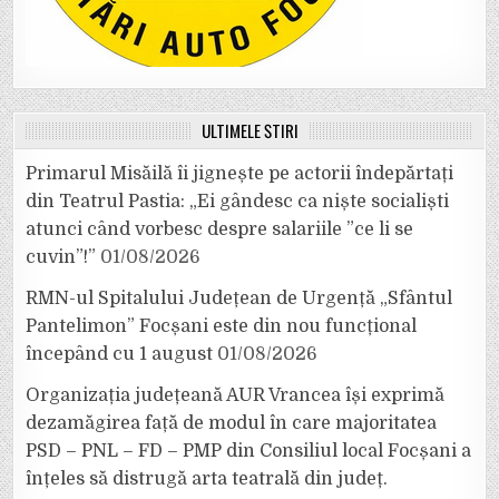
ULTIMELE ȘTIRI
Primarul Misăilă îi jignește pe actorii îndepărtați
din Teatrul Pastia: „Ei gândesc ca niște socialiști
atunci când vorbesc despre salariile ”ce li se
cuvin”!”
01/08/2026
RMN-ul Spitalului Județean de Urgență „Sfântul
Pantelimon” Focșani este din nou funcțional
începând cu 1 august
01/08/2026
Organizația județeană AUR Vrancea își exprimă
dezamăgirea față de modul în care majoritatea
PSD – PNL – FD – PMP din Consiliul local Focșani a
înțeles să distrugă arta teatrală din județ.