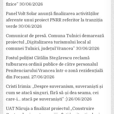
fizice”
30/06/2026
Panel Volt Solar anunță finalizarea activităților
aferente unui proiect PNRR referitor la tranziția
verde
30/06/2026
Comunicat de presă. Comuna Tulnici demarează
proiectul „Digitalizarea turismului local al
comunei Tulnici, județul Vrancea”
30/06/2026
Fostul polițist Cătălin Stegărescu reclamă
tulburarea ordinii publice de către personalul
Penitenciarului Vrancea într-o zonă rezidențială
din Focșani.
27/06/2026
Cristi Irimia: „Despre suveranism, suveraniști și
cum se atacă singuri, fără să-și dea seama, cei
care-i… atacă pe suveraniști” :)
26/06/2026
UAT Năruja a finalizat proiectul „Construire