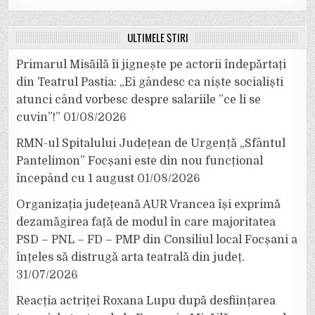
ULTIMELE ȘTIRI
Primarul Misăilă îi jignește pe actorii îndepărtați
din Teatrul Pastia: „Ei gândesc ca niște socialiști
atunci când vorbesc despre salariile ”ce li se
cuvin”!”
01/08/2026
RMN-ul Spitalului Județean de Urgență „Sfântul
Pantelimon” Focșani este din nou funcțional
începând cu 1 august
01/08/2026
Organizația județeană AUR Vrancea își exprimă
dezamăgirea față de modul în care majoritatea
PSD – PNL – FD – PMP din Consiliul local Focșani a
înțeles să distrugă arta teatrală din județ.
31/07/2026
Reacția actriței Roxana Lupu după desființarea