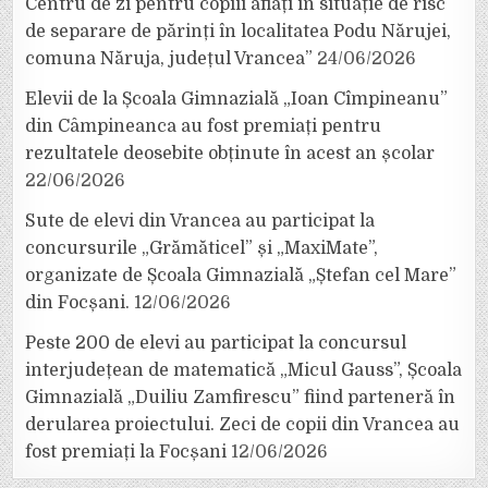
Centru de zi pentru copiii aflați în situație de risc
de separare de părinți în localitatea Podu Nărujei,
comuna Năruja, județul Vrancea”
24/06/2026
Elevii de la Școala Gimnazială „Ioan Cîmpineanu”
din Câmpineanca au fost premiați pentru
rezultatele deosebite obținute în acest an școlar
22/06/2026
Sute de elevi din Vrancea au participat la
concursurile „Grămăticel” și „MaxiMate”,
organizate de Școala Gimnazială „Ștefan cel Mare”
din Focșani.
12/06/2026
Peste 200 de elevi au participat la concursul
interjudețean de matematică „Micul Gauss”, Școala
Gimnazială „Duiliu Zamfirescu” fiind parteneră în
derularea proiectului. Zeci de copii din Vrancea au
fost premiați la Focșani
12/06/2026