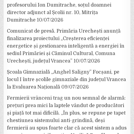
profesorului Ion Dumitrache, soțul doamnei
director adjunct al Școlii nr. 10, Mitrița
Dumitrache
10/07/2026
Comunicat de presă. Primăria Urechești anunță
finalizarea proiectului „Creșterea eficienței
energetice și gestionarea inteligentă a energiei în
sediul Primăriei și Căminul Cultural, Comuna
Urechești, județul Vrancea”
10/07/2026
Școala Gimnazială „Anghel Saligny” Focșani, pe
locul I între școlile gimnaziale din județul Vrancea
la Evaluarea Națională
09/07/2026
Fermierii vrânceni trag un nou semnal de alarmă:
prețuri prea mici la laptele vândut de producători
și piață tot mai dificilă. „În plus, se repune pe tapet
chestiunea sistemului anti-grindină, deși
fermierii au spus foarte clar că acest sistem a adus