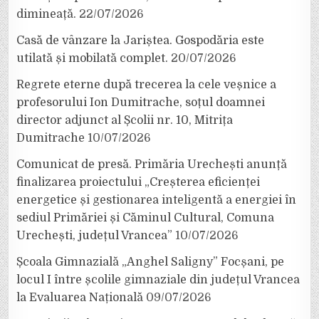
dimineață.
22/07/2026
Casă de vânzare la Jariștea. Gospodăria este
utilată și mobilată complet.
20/07/2026
Regrete eterne după trecerea la cele veșnice a
profesorului Ion Dumitrache, soțul doamnei
director adjunct al Școlii nr. 10, Mitrița
Dumitrache
10/07/2026
Comunicat de presă. Primăria Urechești anunță
finalizarea proiectului „Creșterea eficienței
energetice și gestionarea inteligentă a energiei în
sediul Primăriei și Căminul Cultural, Comuna
Urechești, județul Vrancea”
10/07/2026
Școala Gimnazială „Anghel Saligny” Focșani, pe
locul I între școlile gimnaziale din județul Vrancea
la Evaluarea Națională
09/07/2026