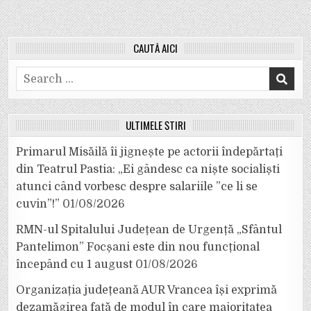
CAUTĂ AICI
Search
for:
ULTIMELE ȘTIRI
Primarul Misăilă îi jignește pe actorii îndepărtați
din Teatrul Pastia: „Ei gândesc ca niște socialiști
atunci când vorbesc despre salariile ”ce li se
cuvin”!”
01/08/2026
RMN-ul Spitalului Județean de Urgență „Sfântul
Pantelimon” Focșani este din nou funcțional
începând cu 1 august
01/08/2026
Organizația județeană AUR Vrancea își exprimă
dezamăgirea față de modul în care majoritatea