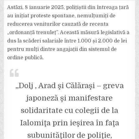
NU
MAI
Astăzi, 8 ianuarie 2025, polițiștii din întreaga țară
DAU
AMENZI,
au inițiat proteste spontane, nemulțumiți de
CI
DOAR
reducerea veniturilor cauzată de recenta
AVERTISMENTE.
PROTEST
„ordonanță trenuleț”. Această măsură legislativă a
MASIV
AL
OAMENILOR
dus la scăderi salariale între 1.000 și 2.000 de lei
LEGII,
ÎN
pentru mulți dintre angajații din sistemul de
TOATĂ
ȚARA.
ordine publică.
„Dolj , Arad şi Călăraşi – greva
japoneză şi manifestare
solidaritate cu colegii de la
Ialomiţa prin ieşirea în faţa
subunităţilor de poliţie,