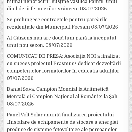
numai nenorociri”, susține Vasilică Pamfil, unul
din liderii fermierilor vrânceni
08/07/2026
Se prelungesc contractele pentru parcările
rezidențiale din Municipiul Focșani
08/07/2026
AI Citizens mai are două luni până la începutul
unui nou sezon.
08/07/2026
COMUNICAT DE PRESĂ: Asociația NOI a finalizat
cu succes proiectul Erasmus+ dedicat dezvoltării
competențelor formatorilor în educația adulților
07/07/2026
Daniel Sava, Campion Mondial la Aritmetică
Mentală și Campion Național al României la Șah
03/07/2026
Panel Volt Solar anunță finalizarea proiectului
„Instalare de echipamente de stocare a energiei
produse de sisteme fotovoltaice ale persoanelor