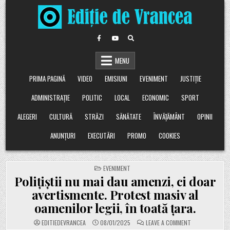
Skip
to
content
MENU
PRIMA PAGINĂ
VIDEO
EMISIUNI
EVENIMENT
JUSTIȚIE
ADMINISTRAȚIE
POLITIC
LOCAL
ECONOMIC
SPORT
ALEGERI
CULTURĂ
STRĂZI
SĂNĂTATE
ÎNVĂȚĂMÂNT
OPINII
ANUNȚURI
EXECUTĂRI
PROMO
COOKIES
POSTED
EVENIMENT
IN
Polițiștii nu mai dau amenzi, ci doar
avertismente. Protest masiv al
oamenilor legii, în toată țara.
ON
EDITIEDEVRANCEA
08/01/2025
LEAVE A COMMENT
POLIȚIȘTII