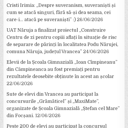
Cristi Irimia: „Despre suveranism, suveraniști și
cum se atacă singuri, fără să-și dea seama, cei
care-i… atacă pe suveraniști” :)
26/06/2026
UAT Năruja a finalizat proiectul „Construire
Centru de zi pentru copiii aflați în situație de risc
de separare de părinți în localitatea Podu Nărujei,
comuna Năruja, județul Vrancea”
24/06/2026
Elevii de la Școala Gimnazială „Ioan Cîmpineanu”
din Câmpineanca au fost premiați pentru
rezultatele deosebite obținute în acest an școlar
22/06/2026
Sute de elevi din Vrancea au participat la
concursurile „Grămăticel” și „MaxiMate”,
organizate de Școala Gimnazială „Ștefan cel Mare”
din Focșani.
12/06/2026
Peste 200 de elevi au participat la concursul