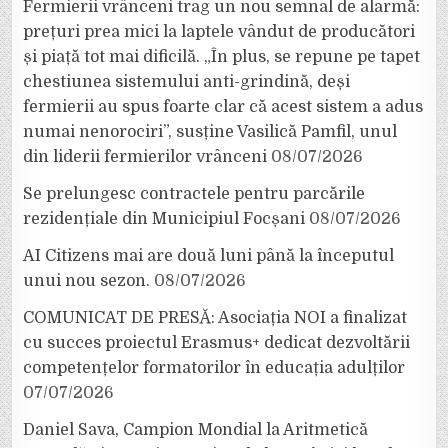
Fermierii vrânceni trag un nou semnal de alarmă:
prețuri prea mici la laptele vândut de producători
și piață tot mai dificilă. „În plus, se repune pe tapet
chestiunea sistemului anti-grindină, deși
fermierii au spus foarte clar că acest sistem a adus
numai nenorociri”, susține Vasilică Pamfil, unul
din liderii fermierilor vrânceni
08/07/2026
Se prelungesc contractele pentru parcările
rezidențiale din Municipiul Focșani
08/07/2026
AI Citizens mai are două luni până la începutul
unui nou sezon.
08/07/2026
COMUNICAT DE PRESĂ: Asociația NOI a finalizat
cu succes proiectul Erasmus+ dedicat dezvoltării
competențelor formatorilor în educația adulților
07/07/2026
Daniel Sava, Campion Mondial la Aritmetică