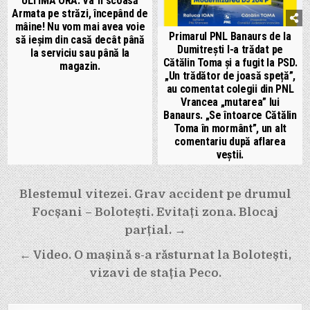
ULTIMA ORĂ: Va fi scoasă
Armata pe străzi, începând de
mâine! Nu vom mai avea voie
Primarul PNL Banaurs de la
să ieșim din casă decât până
Dumitrești l-a trădat pe
la serviciu sau până la
Cătălin Toma și a fugit la PSD.
magazin.
„Un trădător de joasă speță”,
au comentat colegii din PNL
Vrancea „mutarea” lui
Banaurs. „Se întoarce Cătălin
Toma în mormânt”, un alt
comentariu după aflarea
veștii.
Navigare
Blestemul vitezei. Grav accident pe drumul
în
Focșani – Bolotești. Evitați zona. Blocaj
articole
parțial. →
← Video. O mașină s-a răsturnat la Bolotești,
vizavi de stația Peco.