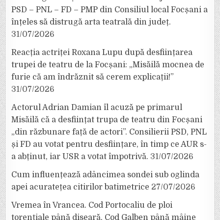
PSD – PNL – FD – PMP din Consiliul local Focșani a
înțeles să distrugă arta teatrală din județ.
31/07/2026
Reacția actriței Roxana Lupu după desființarea
trupei de teatru de la Focșani: „Misăilă mocnea de
furie că am îndrăznit să cerem explicații!”
31/07/2026
Actorul Adrian Damian îl acuză pe primarul
Misăilă că a desființat trupa de teatru din Focșani
„din răzbunare față de actori”. Consilierii PSD, PNL
și FD au votat pentru desființare, în timp ce AUR s-
a abținut, iar USR a votat împotrivă.
31/07/2026
Cum influențează adâncimea sondei sub oglinda
apei acuratețea citirilor batimetrice
27/07/2026
Vremea în Vrancea. Cod Portocaliu de ploi
torențiale până diseară, Cod Galben până mâine