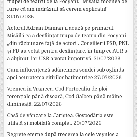
trupei de teatru de la Focșani: „Misăilă mocnea de
furie că am îndrăznit să cerem explicații!”
31/07/2026
Actorul Adrian Damian îl acuză pe primarul
Misăilă că a desființat trupa de teatru din Focșani
„din răzbunare față de actori”. Consilierii PSD, PNL
și FD au votat pentru desființare, în timp ce AUR s-
a abținut, iar USR a votat împotrivă.
31/07/2026
Cum influențează adâncimea sondei sub oglinda
apei acuratețea citirilor batimetrice
27/07/2026
Vremea în Vrancea. Cod Portocaliu de ploi
torențiale până diseară, Cod Galben până mâine
dimineață.
22/07/2026
Casă de vânzare la Jariștea. Gospodăria este
utilată și mobilată complet.
20/07/2026
Regrete eterne după trecerea la cele veșnice a