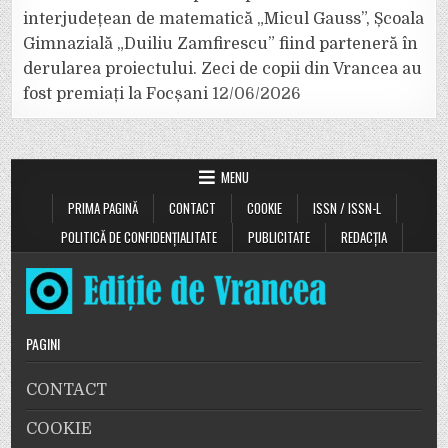
interjudețean de matematică „Micul Gauss”, Școala
Gimnazială „Duiliu Zamfirescu” fiind parteneră în
derularea proiectului. Zeci de copii din Vrancea au
fost premiați la Focșani
12/06/2026
MENU
PRIMA PAGINĂ
CONTACT
COOKIE
ISSN / ISSN-L
POLITICĂ DE CONFIDENȚIALITATE
PUBLICITATE
REDACȚIA
PAGINI
CONTACT
COOKIE