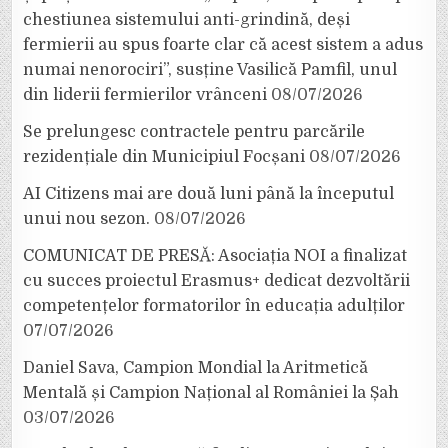
chestiunea sistemului anti-grindină, deși
fermierii au spus foarte clar că acest sistem a adus
numai nenorociri”, susține Vasilică Pamfil, unul
din liderii fermierilor vrânceni
08/07/2026
Se prelungesc contractele pentru parcările
rezidențiale din Municipiul Focșani
08/07/2026
AI Citizens mai are două luni până la începutul
unui nou sezon.
08/07/2026
COMUNICAT DE PRESĂ: Asociația NOI a finalizat
cu succes proiectul Erasmus+ dedicat dezvoltării
competențelor formatorilor în educația adulților
07/07/2026
Daniel Sava, Campion Mondial la Aritmetică
Mentală și Campion Național al României la Șah
03/07/2026