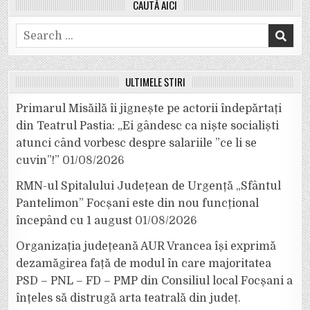
CAUTĂ AICI
Search
for:
ULTIMELE ȘTIRI
Primarul Misăilă îi jignește pe actorii îndepărtați
din Teatrul Pastia: „Ei gândesc ca niște socialiști
atunci când vorbesc despre salariile ”ce li se
cuvin”!”
01/08/2026
RMN-ul Spitalului Județean de Urgență „Sfântul
Pantelimon” Focșani este din nou funcțional
începând cu 1 august
01/08/2026
Organizația județeană AUR Vrancea își exprimă
dezamăgirea față de modul în care majoritatea
PSD – PNL – FD – PMP din Consiliul local Focșani a
înțeles să distrugă arta teatrală din județ.