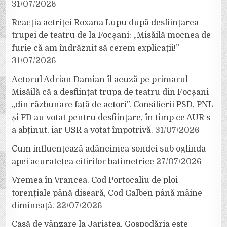
31/07/2026
Reacția actriței Roxana Lupu după desființarea
trupei de teatru de la Focșani: „Misăilă mocnea de
furie că am îndrăznit să cerem explicații!”
31/07/2026
Actorul Adrian Damian îl acuză pe primarul
Misăilă că a desființat trupa de teatru din Focșani
„din răzbunare față de actori”. Consilierii PSD, PNL
și FD au votat pentru desființare, în timp ce AUR s-
a abținut, iar USR a votat împotrivă.
31/07/2026
Cum influențează adâncimea sondei sub oglinda
apei acuratețea citirilor batimetrice
27/07/2026
Vremea în Vrancea. Cod Portocaliu de ploi
torențiale până diseară, Cod Galben până mâine
dimineață.
22/07/2026
Casă de vânzare la Jariștea. Gospodăria este