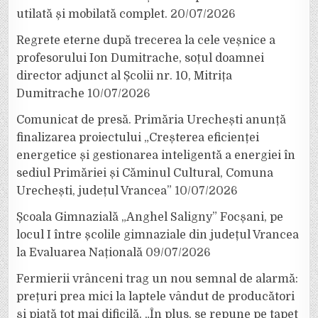
utilată și mobilată complet.
20/07/2026
Regrete eterne după trecerea la cele veșnice a
profesorului Ion Dumitrache, soțul doamnei
director adjunct al Școlii nr. 10, Mitrița
Dumitrache
10/07/2026
Comunicat de presă. Primăria Urechești anunță
finalizarea proiectului „Creșterea eficienței
energetice și gestionarea inteligentă a energiei în
sediul Primăriei și Căminul Cultural, Comuna
Urechești, județul Vrancea”
10/07/2026
Școala Gimnazială „Anghel Saligny” Focșani, pe
locul I între școlile gimnaziale din județul Vrancea
la Evaluarea Națională
09/07/2026
Fermierii vrânceni trag un nou semnal de alarmă:
prețuri prea mici la laptele vândut de producători
și piață tot mai dificilă. „În plus, se repune pe tapet