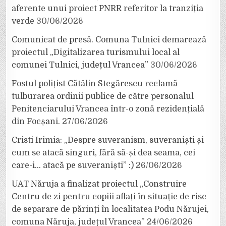
aferente unui proiect PNRR referitor la tranziția
verde
30/06/2026
Comunicat de presă. Comuna Tulnici demarează
proiectul „Digitalizarea turismului local al
comunei Tulnici, județul Vrancea”
30/06/2026
Fostul polițist Cătălin Stegărescu reclamă
tulburarea ordinii publice de către personalul
Penitenciarului Vrancea într-o zonă rezidențială
din Focșani.
27/06/2026
Cristi Irimia: „Despre suveranism, suveraniști și
cum se atacă singuri, fără să-și dea seama, cei
care-i… atacă pe suveraniști” :)
26/06/2026
UAT Năruja a finalizat proiectul „Construire
Centru de zi pentru copiii aflați în situație de risc
de separare de părinți în localitatea Podu Nărujei,
comuna Năruja, județul Vrancea”
24/06/2026