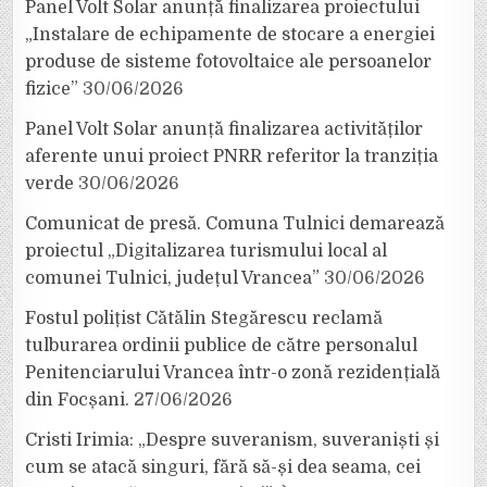
Panel Volt Solar anunță finalizarea proiectului
„Instalare de echipamente de stocare a energiei
produse de sisteme fotovoltaice ale persoanelor
fizice”
30/06/2026
Panel Volt Solar anunță finalizarea activităților
aferente unui proiect PNRR referitor la tranziția
verde
30/06/2026
Comunicat de presă. Comuna Tulnici demarează
proiectul „Digitalizarea turismului local al
comunei Tulnici, județul Vrancea”
30/06/2026
Fostul polițist Cătălin Stegărescu reclamă
tulburarea ordinii publice de către personalul
Penitenciarului Vrancea într-o zonă rezidențială
din Focșani.
27/06/2026
Cristi Irimia: „Despre suveranism, suveraniști și
cum se atacă singuri, fără să-și dea seama, cei