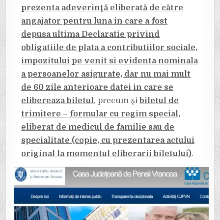
prezenta adeverinţă eliberată de către
angajator pentru luna in care a fost
depusa ultima Declaratie privind
obligatiile de plata a contributiilor sociale,
impozitului pe venit si evidenta nominala
a persoanelor asigurate, dar nu mai mult
de 60 zile anterioare datei in care se
elibereaza biletul
, precum şi
biletul de
trimitere – formular cu regim special,
eliberat de medicul de familie sau de
specialitate (copie, cu prezentarea actului
original la momentul eliberarii biletului)
.