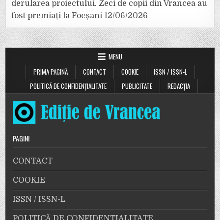
derularea proiectului. Zeci de copii din Vrancea au
fost premiați la Focșani
12/06/2026
MENU
PRIMA PAGINĂ
CONTACT
COOKIE
ISSN / ISSN-L
POLITICĂ DE CONFIDENȚIALITATE
PUBLICITATE
REDACȚIA
PAGINI
CONTACT
COOKIE
ISSN / ISSN-L
POLITICĂ DE CONFIDENȚIALITATE