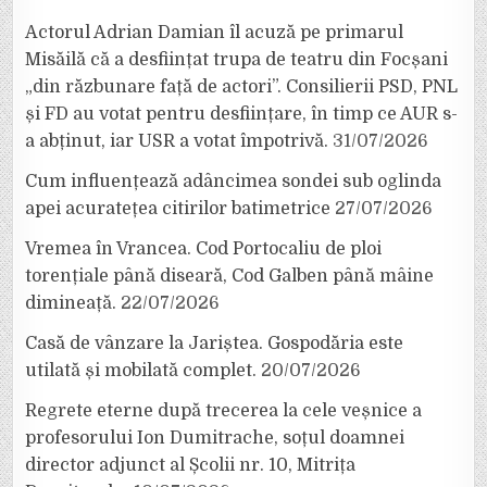
Actorul Adrian Damian îl acuză pe primarul
Misăilă că a desființat trupa de teatru din Focșani
„din răzbunare față de actori”. Consilierii PSD, PNL
și FD au votat pentru desființare, în timp ce AUR s-
a abținut, iar USR a votat împotrivă.
31/07/2026
Cum influențează adâncimea sondei sub oglinda
apei acuratețea citirilor batimetrice
27/07/2026
Vremea în Vrancea. Cod Portocaliu de ploi
torențiale până diseară, Cod Galben până mâine
dimineață.
22/07/2026
Casă de vânzare la Jariștea. Gospodăria este
utilată și mobilată complet.
20/07/2026
Regrete eterne după trecerea la cele veșnice a
profesorului Ion Dumitrache, soțul doamnei
director adjunct al Școlii nr. 10, Mitrița