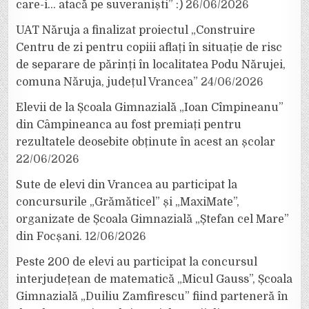
care-i… atacă pe suveraniști” :)
26/06/2026
UAT Năruja a finalizat proiectul „Construire
Centru de zi pentru copiii aflați în situație de risc
de separare de părinți în localitatea Podu Nărujei,
comuna Năruja, județul Vrancea”
24/06/2026
Elevii de la Școala Gimnazială „Ioan Cîmpineanu”
din Câmpineanca au fost premiați pentru
rezultatele deosebite obținute în acest an școlar
22/06/2026
Sute de elevi din Vrancea au participat la
concursurile „Grămăticel” și „MaxiMate”,
organizate de Școala Gimnazială „Ștefan cel Mare”
din Focșani.
12/06/2026
Peste 200 de elevi au participat la concursul
interjudețean de matematică „Micul Gauss”, Școala
Gimnazială „Duiliu Zamfirescu” fiind parteneră în