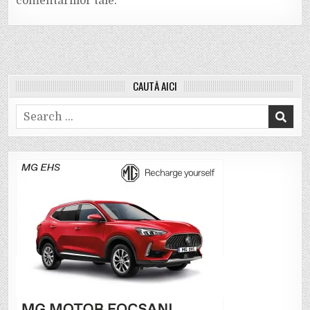
comentariilor tale
.
CAUTĂ AICI
Search
for: