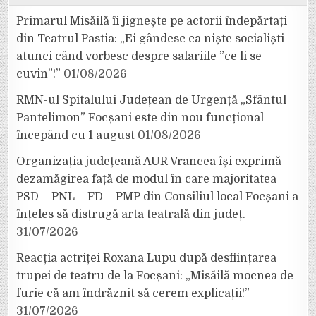
Primarul Misăilă îi jignește pe actorii îndepărtați
din Teatrul Pastia: „Ei gândesc ca niște socialiști
atunci când vorbesc despre salariile ”ce li se
cuvin”!”
01/08/2026
RMN-ul Spitalului Județean de Urgență „Sfântul
Pantelimon” Focșani este din nou funcțional
începând cu 1 august
01/08/2026
Organizația județeană AUR Vrancea își exprimă
dezamăgirea față de modul în care majoritatea
PSD – PNL – FD – PMP din Consiliul local Focșani a
înțeles să distrugă arta teatrală din județ.
31/07/2026
Reacția actriței Roxana Lupu după desființarea
trupei de teatru de la Focșani: „Misăilă mocnea de
furie că am îndrăznit să cerem explicații!”
31/07/2026