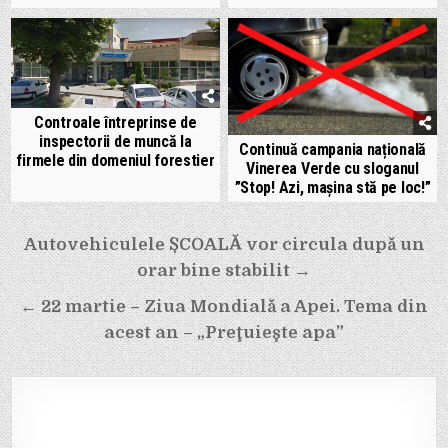
Controale întreprinse de
inspectorii de muncă la
Continuă campania națională
firmele din domeniul forestier
Vinerea Verde cu sloganul
”Stop! Azi, mașina stă pe loc!”
Navigare
Autovehiculele ȘCOALĂ vor circula după un
în
orar bine stabilit →
articole
← 22 martie – Ziua Mondială a Apei. Tema din
acest an – „Preţuieşte apa”