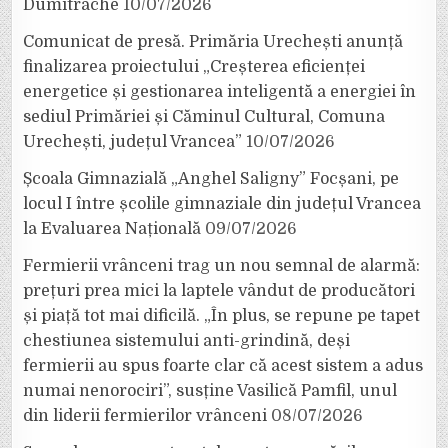
Dumitrache
10/07/2026
Comunicat de presă. Primăria Urechești anunță
finalizarea proiectului „Creșterea eficienței
energetice și gestionarea inteligentă a energiei în
sediul Primăriei și Căminul Cultural, Comuna
Urechești, județul Vrancea”
10/07/2026
Școala Gimnazială „Anghel Saligny” Focșani, pe
locul I între școlile gimnaziale din județul Vrancea
la Evaluarea Națională
09/07/2026
Fermierii vrânceni trag un nou semnal de alarmă:
prețuri prea mici la laptele vândut de producători
și piață tot mai dificilă. „În plus, se repune pe tapet
chestiunea sistemului anti-grindină, deși
fermierii au spus foarte clar că acest sistem a adus
numai nenorociri”, susține Vasilică Pamfil, unul
din liderii fermierilor vrânceni
08/07/2026