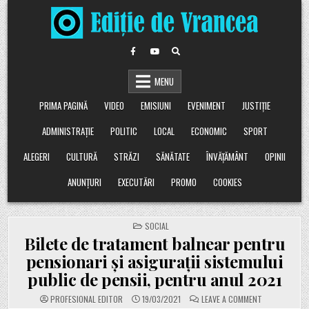
Skip
to
content
MENU
PRIMA PAGINĂ
VIDEO
EMISIUNI
EVENIMENT
JUSTIȚIE
ADMINISTRAȚIE
POLITIC
LOCAL
ECONOMIC
SPORT
ALEGERI
CULTURĂ
STRĂZI
SĂNĂTATE
ÎNVĂȚĂMÂNT
OPINII
ANUNȚURI
EXECUTĂRI
PROMO
COOKIES
POSTED
SOCIAL
IN
Bilete de tratament balnear pentru
pensionari și asigurații sistemului
public de pensii, pentru anul 2021
ON
PROFESIONAL EDITOR
19/03/2021
LEAVE A COMMENT
BILETE