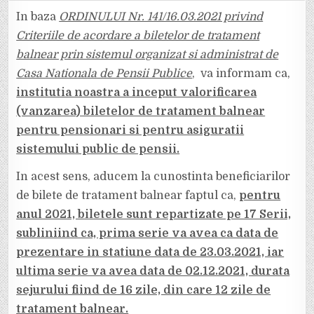
DE
TRATAMENT
In baza
ORDINULUI Nr. 141/16.03.2021 privind
BALNEAR
PENTRU
Criteriile de acordare a biletelor de tratament
PENSIONARI
ȘI
balnear prin sistemul organizat si administrat de
ASIGURAȚII
SISTEMULUI
Casa Nationala de Pensii Publice
, va informam ca,
PUBLIC
DE
PENSII,
institutia noastra a inceput valorificarea
PENTRU
ANUL
(vanzarea) biletelor de tratament balnear
2021
pentru pensionari si pentru asiguratii
sistemului public de pensii.
In acest sens, aducem la cunostinta beneficiarilor
de bilete de tratament balnear faptul ca,
pentru
anul 2021, biletele sunt repartizate pe 17 Serii,
subliniind ca, prima serie va avea ca data de
prezentare in statiune data de 23.03.2021, iar
ultima serie va avea data de 02.12.2021, durata
sejurului fiind de 16 zile, din care 12 zile de
tratament balnear.