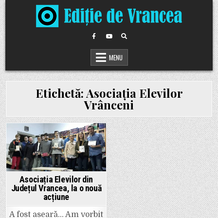
Skip
to
content
MENU
Etichetă:
Asociația Elevilor
Vrânceni
Posted
in
Asociația Elevilor din
Județul Vrancea, la o nouă
acțiune
A fost aseară… Am vorbit