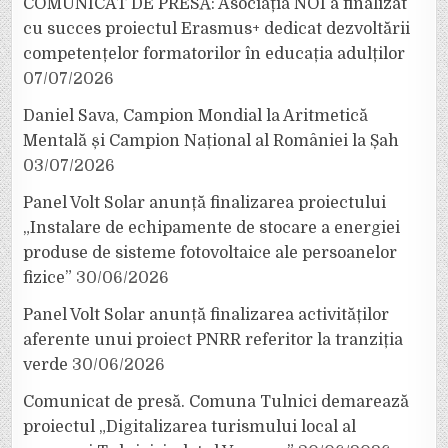
COMUNICAT DE PRESĂ: Asociația NOI a finalizat
cu succes proiectul Erasmus+ dedicat dezvoltării
competențelor formatorilor în educația adulților
07/07/2026
Daniel Sava, Campion Mondial la Aritmetică
Mentală și Campion Național al României la Șah
03/07/2026
Panel Volt Solar anunță finalizarea proiectului
„Instalare de echipamente de stocare a energiei
produse de sisteme fotovoltaice ale persoanelor
fizice”
30/06/2026
Panel Volt Solar anunță finalizarea activităților
aferente unui proiect PNRR referitor la tranziția
verde
30/06/2026
Comunicat de presă. Comuna Tulnici demarează
proiectul „Digitalizarea turismului local al