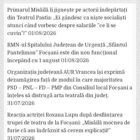
Primarul Misăilă îi jignește pe actorii îndepărtați
din Teatrul Pastia: „Ei gândesc ca niște socialiști
atunci când vorbesc despre salariile ”ce li se
cuvin”!”
01/08/2026
RMN-ul Spitalului Județean de Urgență „Sfântul
Pantelimon” Focșani este din nou funcțional
începând cu 1 august
01/08/2026
Organizația județeană AUR Vrancea își exprimă
dezamăgirea față de modul în care majoritatea
PSD – PNL – FD – PMP din Consiliul local Focșani a
înțeles să distrugă arta teatrală din județ.
31/07/2026
Reacția actriței Roxana Lupu după desființarea
trupei de teatru de la Focșani: „Misăilă mocnea de
furie că am îndrăznit să cerem explicații!”
31/07/2026