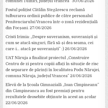
comunei Tulnici, județul Vrancea”
30/06/2026
Fostul polițist Cătălin Stegărescu reclamă
tulburarea ordinii publice de către personalul
Penitenciarului Vrancea într-o zonă rezidențială
din Focșani.
27/06/2026
Cristi Irimia: „Despre suveranism, suveraniști și
cum se atacă singuri, fără să-și dea seama, cei
care-i… atacă pe suveraniști” :)
26/06/2026
UAT Năruja a finalizat proiectul „Construire
Centru de zi pentru copiii aflați în situație de risc
de separare de părinți în localitatea Podu Nărujei,
comuna Năruja, județul Vrancea”
24/06/2026
Elevii de la Școala Gimnazială „Ioan Cîmpineanu”
din Câmpineanca au fost premiați pentru
rezultatele deosebite obținute în acest an școlar
22/06/2026