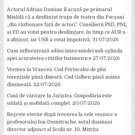
Actorul Adrian Damian îl acuză pe primarul
Misăilă că a desființat trupa de teatru din Focșani
„din răzbunare față de actori”. Consilierii PSD, PNL
și FD au votat pentru desființare, în timp ce AUR s-
a abținut, iar USR a votat împotrivă.
31/07/2026
Cum influențează adâncimea sondei sub oglinda
apei acuratețea citirilor batimetrice
27/07/2026
Vremea în Vrancea. Cod Portocaliu de ploi
torențiale până diseară, Cod Galben până mâine
dimineață.
22/07/2026
Casă de vânzare la Jariștea. Gospodăria este
utilată și mobilată complet.
20/07/2026
Regrete eterne după trecerea la cele veșnice a
profesorului Ion Dumitrache, soțul doamnei
director adjunct al Școlii nr. 10, Mitrița