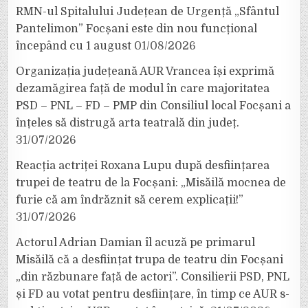
RMN-ul Spitalului Județean de Urgență „Sfântul
Pantelimon” Focșani este din nou funcțional
începând cu 1 august
01/08/2026
Organizația județeană AUR Vrancea își exprimă
dezamăgirea față de modul în care majoritatea
PSD – PNL – FD – PMP din Consiliul local Focșani a
înțeles să distrugă arta teatrală din județ.
31/07/2026
Reacția actriței Roxana Lupu după desființarea
trupei de teatru de la Focșani: „Misăilă mocnea de
furie că am îndrăznit să cerem explicații!”
31/07/2026
Actorul Adrian Damian îl acuză pe primarul
Misăilă că a desființat trupa de teatru din Focșani
„din răzbunare față de actori”. Consilierii PSD, PNL
și FD au votat pentru desființare, în timp ce AUR s-