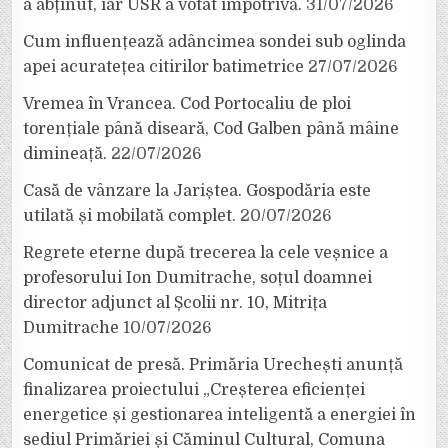
a abținut, iar USR a votat împotrivă.
31/07/2026
Cum influențează adâncimea sondei sub oglinda
apei acuratețea citirilor batimetrice
27/07/2026
Vremea în Vrancea. Cod Portocaliu de ploi
torențiale până diseară, Cod Galben până mâine
dimineață.
22/07/2026
Casă de vânzare la Jariștea. Gospodăria este
utilată și mobilată complet.
20/07/2026
Regrete eterne după trecerea la cele veșnice a
profesorului Ion Dumitrache, soțul doamnei
director adjunct al Școlii nr. 10, Mitrița
Dumitrache
10/07/2026
Comunicat de presă. Primăria Urechești anunță
finalizarea proiectului „Creșterea eficienței
energetice și gestionarea inteligentă a energiei în
sediul Primăriei și Căminul Cultural, Comuna