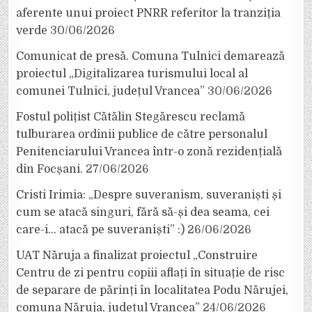
aferente unui proiect PNRR referitor la tranziția
verde
30/06/2026
Comunicat de presă. Comuna Tulnici demarează
proiectul „Digitalizarea turismului local al
comunei Tulnici, județul Vrancea”
30/06/2026
Fostul polițist Cătălin Stegărescu reclamă
tulburarea ordinii publice de către personalul
Penitenciarului Vrancea într-o zonă rezidențială
din Focșani.
27/06/2026
Cristi Irimia: „Despre suveranism, suveraniști și
cum se atacă singuri, fără să-și dea seama, cei
care-i… atacă pe suveraniști” :)
26/06/2026
UAT Năruja a finalizat proiectul „Construire
Centru de zi pentru copiii aflați în situație de risc
de separare de părinți în localitatea Podu Nărujei,
comuna Năruja, județul Vrancea”
24/06/2026