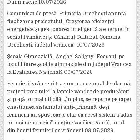
Dumitrache
10/07/2026
Comunicat de presă. Primăria Urechești anunță
finalizarea proiectului „Creșterea eficienței
energetice și gestionarea inteligentă a energiei în
sediul Primăriei și Căminul Cultural, Comuna
Urechești, județul Vrancea”
10/07/2026
Școala Gimnazială „Anghel Saligny” Focșani, pe
locul I între școlile gimnaziale din județul Vrancea
la Evaluarea Națională
09/07/2026
Fermierii vrânceni trag un nou semnal de alarmă:
prețuri prea mici la laptele vândut de producători
și piață tot mai dificilă. „În plus, se repune pe tapet
chestiunea sistemului anti-grindină, deși
fermierii au spus foarte clar că acest sistem a adus
numai nenorociri”, susține Vasilică Pamfil, unul
din liderii fermierilor vrânceni
08/07/2026