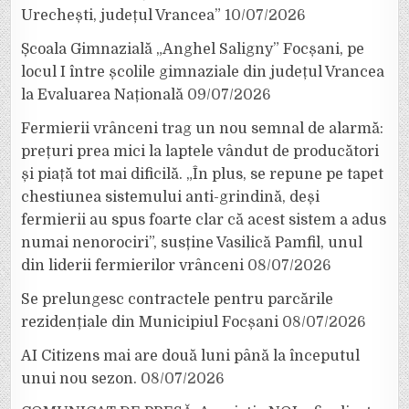
Urechești, județul Vrancea”
10/07/2026
Școala Gimnazială „Anghel Saligny” Focșani, pe
locul I între școlile gimnaziale din județul Vrancea
la Evaluarea Națională
09/07/2026
Fermierii vrânceni trag un nou semnal de alarmă:
prețuri prea mici la laptele vândut de producători
și piață tot mai dificilă. „În plus, se repune pe tapet
chestiunea sistemului anti-grindină, deși
fermierii au spus foarte clar că acest sistem a adus
numai nenorociri”, susține Vasilică Pamfil, unul
din liderii fermierilor vrânceni
08/07/2026
Se prelungesc contractele pentru parcările
rezidențiale din Municipiul Focșani
08/07/2026
AI Citizens mai are două luni până la începutul
unui nou sezon.
08/07/2026