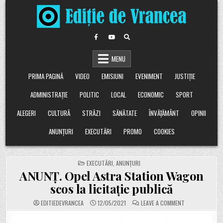
Skip
to
content
MENU
PRIMA PAGINĂ
VIDEO
EMISIUNI
EVENIMENT
JUSTIȚIE
ADMINISTRAȚIE
POLITIC
LOCAL
ECONOMIC
SPORT
ALEGERI
CULTURĂ
STRĂZI
SĂNĂTATE
ÎNVĂȚĂMÂNT
OPINII
ANUNȚURI
EXECUTĂRI
PROMO
COOKIES
POSTED
EXECUTĂRI
,
ANUNȚURI
IN
ANUNȚ. Opel Astra Station Wagon
scos la licitație publică
ON
EDITIEDEVRANCEA
12/05/2021
LEAVE A COMMENT
ANUNȚ.
OPEL
ASTRA