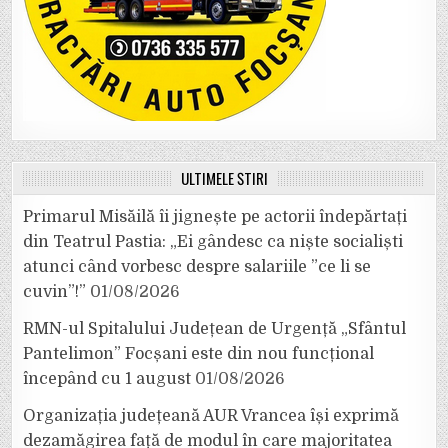
ULTIMELE ȘTIRI
Primarul Misăilă îi jignește pe actorii îndepărtați
din Teatrul Pastia: „Ei gândesc ca niște socialiști
atunci când vorbesc despre salariile ”ce li se
cuvin”!”
01/08/2026
RMN-ul Spitalului Județean de Urgență „Sfântul
Pantelimon” Focșani este din nou funcțional
începând cu 1 august
01/08/2026
Organizația județeană AUR Vrancea își exprimă
dezamăgirea față de modul în care majoritatea