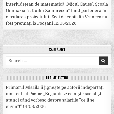
interjudețean de matematică „Micul Gauss”, Școala
Gimnazială „Duiliu Zamfirescu” fiind parteneră în
derularea proiectului. Zeci de copii din Vrancea au
fost premiați la Focșani
12/06/2026
CAUTĂ AICI
Search
for:
ULTIMELE ȘTIRI
Primarul Misăilă îi jignește pe actorii îndepărtați
din Teatrul Pastia: „Ei gândesc ca niște socialiști
atunci când vorbesc despre salariile ”ce li se
cuvin”!”
01/08/2026