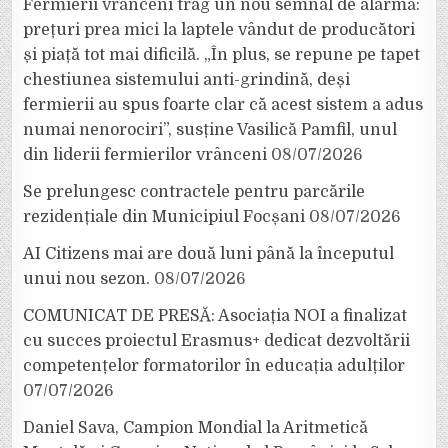
Fermierii vrânceni trag un nou semnal de alarmă:
prețuri prea mici la laptele vândut de producători
și piață tot mai dificilă. „În plus, se repune pe tapet
chestiunea sistemului anti-grindină, deși
fermierii au spus foarte clar că acest sistem a adus
numai nenorociri”, susține Vasilică Pamfil, unul
din liderii fermierilor vrânceni
08/07/2026
Se prelungesc contractele pentru parcările
rezidențiale din Municipiul Focșani
08/07/2026
AI Citizens mai are două luni până la începutul
unui nou sezon.
08/07/2026
COMUNICAT DE PRESĂ: Asociația NOI a finalizat
cu succes proiectul Erasmus+ dedicat dezvoltării
competențelor formatorilor în educația adulților
07/07/2026
Daniel Sava, Campion Mondial la Aritmetică