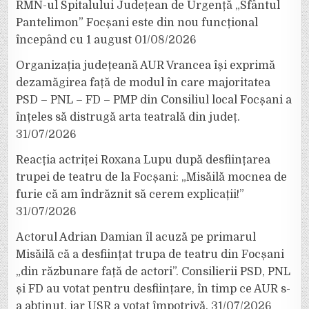
RMN-ul Spitalului Județean de Urgență „Sfântul
Pantelimon” Focșani este din nou funcțional
începând cu 1 august
01/08/2026
Organizația județeană AUR Vrancea își exprimă
dezamăgirea față de modul în care majoritatea
PSD – PNL – FD – PMP din Consiliul local Focșani a
înțeles să distrugă arta teatrală din județ.
31/07/2026
Reacția actriței Roxana Lupu după desființarea
trupei de teatru de la Focșani: „Misăilă mocnea de
furie că am îndrăznit să cerem explicații!”
31/07/2026
Actorul Adrian Damian îl acuză pe primarul
Misăilă că a desființat trupa de teatru din Focșani
„din răzbunare față de actori”. Consilierii PSD, PNL
și FD au votat pentru desființare, în timp ce AUR s-
a abținut, iar USR a votat împotrivă.
31/07/2026