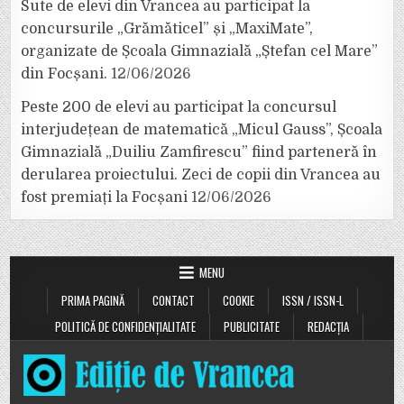
Sute de elevi din Vrancea au participat la
concursurile „Grămăticel” și „MaxiMate”,
organizate de Școala Gimnazială „Ștefan cel Mare”
din Focșani.
12/06/2026
Peste 200 de elevi au participat la concursul
interjudețean de matematică „Micul Gauss”, Școala
Gimnazială „Duiliu Zamfirescu” fiind parteneră în
derularea proiectului. Zeci de copii din Vrancea au
fost premiați la Focșani
12/06/2026
MENU
PRIMA PAGINĂ
CONTACT
COOKIE
ISSN / ISSN-L
POLITICĂ DE CONFIDENȚIALITATE
PUBLICITATE
REDACȚIA