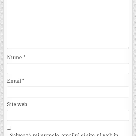
Nume
*
Email
*
Site web
Salvează-mi numele, emailul și site-ul web în