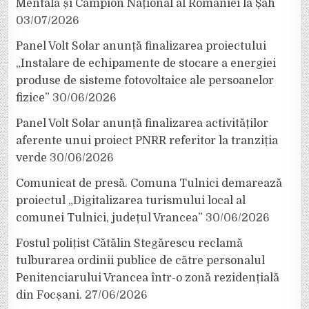
Mentală și Campion Național al României la Șah
03/07/2026
Panel Volt Solar anunță finalizarea proiectului
„Instalare de echipamente de stocare a energiei
produse de sisteme fotovoltaice ale persoanelor
fizice”
30/06/2026
Panel Volt Solar anunță finalizarea activităților
aferente unui proiect PNRR referitor la tranziția
verde
30/06/2026
Comunicat de presă. Comuna Tulnici demarează
proiectul „Digitalizarea turismului local al
comunei Tulnici, județul Vrancea”
30/06/2026
Fostul polițist Cătălin Stegărescu reclamă
tulburarea ordinii publice de către personalul
Penitenciarului Vrancea într-o zonă rezidențială
din Focșani.
27/06/2026