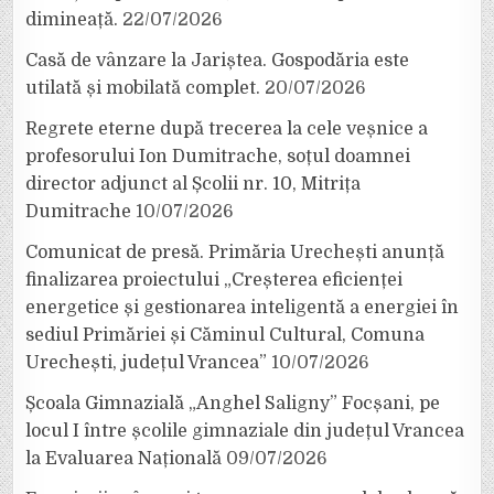
dimineață.
22/07/2026
Casă de vânzare la Jariștea. Gospodăria este
utilată și mobilată complet.
20/07/2026
Regrete eterne după trecerea la cele veșnice a
profesorului Ion Dumitrache, soțul doamnei
director adjunct al Școlii nr. 10, Mitrița
Dumitrache
10/07/2026
Comunicat de presă. Primăria Urechești anunță
finalizarea proiectului „Creșterea eficienței
energetice și gestionarea inteligentă a energiei în
sediul Primăriei și Căminul Cultural, Comuna
Urechești, județul Vrancea”
10/07/2026
Școala Gimnazială „Anghel Saligny” Focșani, pe
locul I între școlile gimnaziale din județul Vrancea
la Evaluarea Națională
09/07/2026