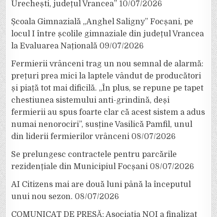
Urechești, județul Vrancea”
10/07/2026
Școala Gimnazială „Anghel Saligny” Focșani, pe
locul I între școlile gimnaziale din județul Vrancea
la Evaluarea Națională
09/07/2026
Fermierii vrânceni trag un nou semnal de alarmă:
prețuri prea mici la laptele vândut de producători
și piață tot mai dificilă. „În plus, se repune pe tapet
chestiunea sistemului anti-grindină, deși
fermierii au spus foarte clar că acest sistem a adus
numai nenorociri”, susține Vasilică Pamfil, unul
din liderii fermierilor vrânceni
08/07/2026
Se prelungesc contractele pentru parcările
rezidențiale din Municipiul Focșani
08/07/2026
AI Citizens mai are două luni până la începutul
unui nou sezon.
08/07/2026
COMUNICAT DE PRESĂ: Asociația NOI a finalizat