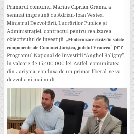
LIBERALĂ
DIN
Primarul comunei, Marius Ciprian Grama, a
JARIȘTEA
VA
semnat împreună cu Adrian-Ioan Veștea,
MODERNIZA
ALTE
Ministrul Dezvoltării, Lucrărilor Publice și
DRUMURI
LOCALE
Administrației, contractul pentru realizarea
PRINTR-
UN
PROIECT
obiectivului de investiții: „𝐌𝐨𝐝𝐞𝐫𝐧𝐢𝐳𝐚𝐫𝐞 𝐬𝐭𝐫𝐚̆𝐳𝐢 𝐢̂𝐧 𝐬𝐚𝐭𝐞𝐥𝐞
DE
15,4
𝐜𝐨𝐦𝐩𝐨𝐧𝐞𝐧𝐭𝐞 𝐚𝐥𝐞 𝐂𝐨𝐦𝐮𝐧𝐞𝐢 𝐉𝐚𝐫𝐢𝐬̦𝐭𝐞𝐚, 𝐣𝐮𝐝𝐞𝐭̦𝐮𝐥 𝐕𝐫𝐚𝐧𝐜𝐞𝐚” prin
MILIOANE
LEI
Programul Național de Investiții “Anghel Saligny”,
în valoare de 15.400.000 lei. Astfel, comunitatea
din Jariștea, condusă de un primar liberal, se va
dezvolta și mai mult.