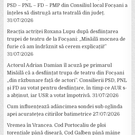
PSD – PNL – FD – PMP din Consiliul local Focșani a
înțeles să distrugă arta teatrală din județ.
31/07/2026
Reacția actriței Roxana Lupu după desființarea
trupei de teatru de la Focșani: „Misăilă mocnea de
furie că am îndrăznit să cerem explicații!”
31/07/2026
Actorul Adrian Damian îl acuză pe primarul
Misăilă că a desființat trupa de teatru din Focșani
„din răzbunare față de actori”. Consilierii PSD, PNL
și FD au votat pentru desființare, în timp ce AUR s-
a abținut, iar USR a votat împotrivă.
31/07/2026
Cum influențează adâncimea sondei sub oglinda
apei acuratețea citirilor batimetrice
27/07/2026
Vremea în Vrancea. Cod Portocaliu de ploi
torențiale până diseară, Cod Galben până mâine