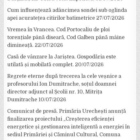
Cum influențează adâncimea sondei sub oglinda
apei acuratețea citirilor batimetrice
27/07/2026
Vremea în Vrancea. Cod Portocaliu de ploi
torențiale până diseară, Cod Galben până mâine
dimineață.
22/07/2026
Casă de vânzare la Jariștea. Gospodăria este
utilată și mobilată complet.
20/07/2026
Regrete eterne după trecerea la cele veșnice a
profesorului Ion Dumitrache, soțul doamnei
director adjunct al Școlii nr. 10, Mitrița
Dumitrache
10/07/2026
Comunicat de presă. Primăria Urechești anunță
finalizarea proiectului „Creșterea eficienței
energetice și gestionarea inteligentă a energiei în
sediul Primăriei și Căminul Cultural, Comuna