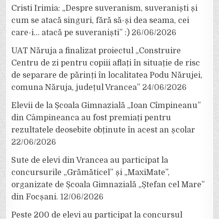
Cristi Irimia: „Despre suveranism, suveraniști și
cum se atacă singuri, fără să-și dea seama, cei
care-i… atacă pe suveraniști” :)
26/06/2026
UAT Năruja a finalizat proiectul „Construire
Centru de zi pentru copiii aflați în situație de risc
de separare de părinți în localitatea Podu Nărujei,
comuna Năruja, județul Vrancea”
24/06/2026
Elevii de la Școala Gimnazială „Ioan Cîmpineanu”
din Câmpineanca au fost premiați pentru
rezultatele deosebite obținute în acest an școlar
22/06/2026
Sute de elevi din Vrancea au participat la
concursurile „Grămăticel” și „MaxiMate”,
organizate de Școala Gimnazială „Ștefan cel Mare”
din Focșani.
12/06/2026
Peste 200 de elevi au participat la concursul