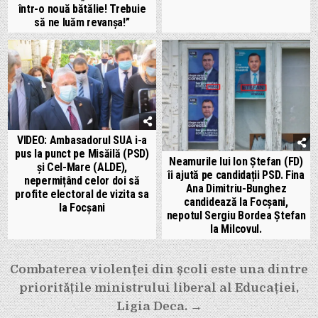
într-o nouă bătălie! Trebuie
să ne luăm revanșa!”
VIDEO: Ambasadorul SUA i-a
pus la punct pe Misăilă (PSD)
Neamurile lui Ion Ștefan (FD)
și Cel-Mare (ALDE),
îi ajută pe candidații PSD. Fina
nepermițând celor doi să
Ana Dimitriu-Bunghez
profite electoral de vizita sa
candidează la Focșani,
la Focșani
nepotul Sergiu Bordea Ștefan
la Milcovul.
Navigare
Combaterea violenței din școli este una dintre
în
prioritățile ministrului liberal al Educației,
articole
Ligia Deca. →