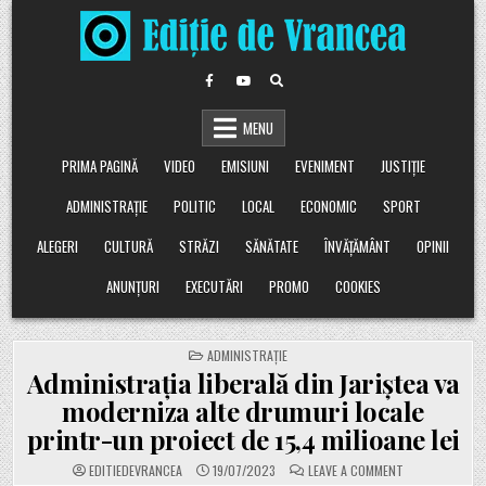
Skip
to
content
MENU
PRIMA PAGINĂ
VIDEO
EMISIUNI
EVENIMENT
JUSTIȚIE
ADMINISTRAȚIE
POLITIC
LOCAL
ECONOMIC
SPORT
ALEGERI
CULTURĂ
STRĂZI
SĂNĂTATE
ÎNVĂȚĂMÂNT
OPINII
ANUNȚURI
EXECUTĂRI
PROMO
COOKIES
POSTED
ADMINISTRAȚIE
IN
Administrația liberală din Jariștea va
moderniza alte drumuri locale
printr-un proiect de 15,4 milioane lei
ON
EDITIEDEVRANCEA
19/07/2023
LEAVE A COMMENT
ADMINISTRAȚIA