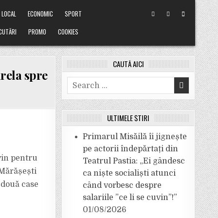
LOCAL
ECONOMIC
SPORT
CUTĂRI
PROMO
COOKIES
CAUTĂ AICI
rela spre
Search
for:
ULTIMELE ȘTIRI
Primarul Misăilă îi jignește
pe actorii îndepărtați din
vin pentru
Teatrul Pastia: „Ei gândesc
 Mărășești
ca niște socialiști atunci
 două case
când vorbesc despre
salariile ”ce li se cuvin”!”
01/08/2026