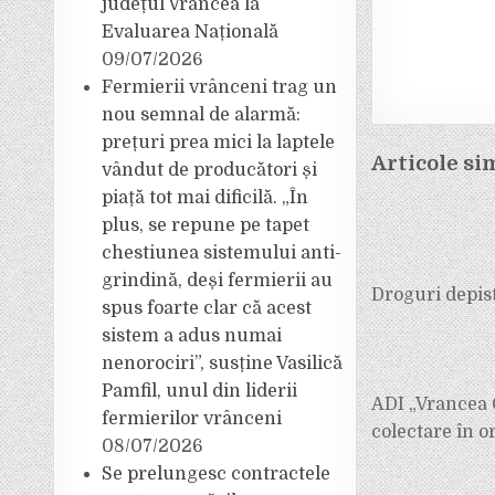
județul Vrancea la
Evaluarea Națională
09/07/2026
Fermierii vrânceni trag un
nou semnal de alarmă:
prețuri prea mici la laptele
Articole si
vândut de producători și
piață tot mai dificilă. „În
plus, se repune pe tapet
chestiunea sistemului anti-
grindină, deși fermierii au
Droguri depist
spus foarte clar că acest
sistem a adus numai
nenorociri”, susține Vasilică
Pamfil, unul din liderii
ADI „Vrancea 
fermierilor vrânceni
colectare în o
08/07/2026
Se prelungesc contractele