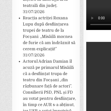
teatrală din județ.
31/07/2026
Reacția actriței Roxana
Lupu după desființarea
trupei de teatru de la
Focșani: „Misăilă mocnea
de furie că am îndrăznit să
cerem explicații!”
31/07/2026
Actorul Adrian Damian îl
acuză pe primarul Misăilă
că a desființat trupa de
teatru din Focșani „din
răzbunare față de actori”.
Consilierii PSD, PNL și FD
au votat pentru desființare,
în timp ce AUR s-a abținut,