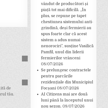
vândut de producători și
piață tot mai dificilă. „În
plus, se repune pe tapet
chestiunea sistemului anti-
grindină, deși fermierii au
spus foarte clar că acest
sistem a adus numai
nenorociri”, susține Vasilică
Pamfil, unul din liderii
fermierilor vrânceni
08/07/2026
Se prelungesc contractele
pentru parcările
rezidențiale din Municipiul
ită de
Focșani
08/07/2026
rul tău.
AI Citizens mai are două
luni până la începutul unui
nou sezon.
08/07/2026