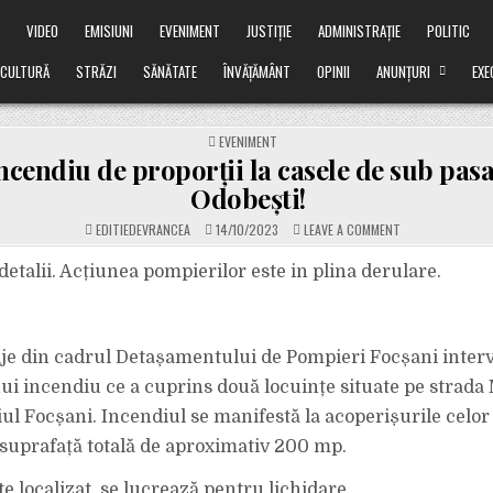
Ă
VIDEO
EMISIUNI
EVENIMENT
JUSTIȚIE
ADMINISTRAȚIE
POLITIC
CULTURĂ
STRĂZI
SĂNĂTATE
ÎNVĂȚĂMÂNT
OPINII
ANUNȚURI
EXE
POSTED
EVENIMENT
IN
cendiu de proporții la casele de sub pasa
Odobești!
ON
EDITIEDEVRANCEA
14/10/2023
LEAVE A COMMENT
ACUM:
INCENDIU
DE
etalii. Acțiunea pompierilor este in plina derulare.
PROPORȚII
LA
CASELE
DE
SUB
PASARELA
je din cadrul Detașamentului de Pompieri Focșani inter
SPRE
ODOBEȘTI!
ui incendiu ce a cuprins două locuințe situate pe strada
ul Focșani. Incendiul se manifestă la acoperișurile celor
o suprafață totală de aproximativ 200 mp.
e localizat, se lucrează pentru lichidare.