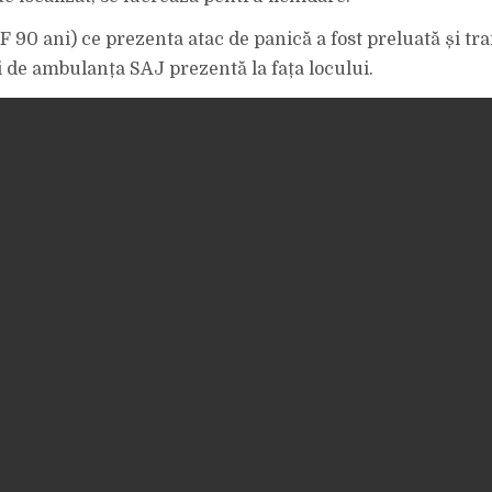
 90 ani) ce prezenta atac de panică a fost preluată și tra
de ambulanța SAJ prezentă la fața locului.