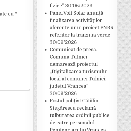
fizice”
30/06/2026
Panel Volt Solar anunță
cate cu
*
finalizarea activităților
aferente unui proiect PNRR
referitor la tranziția verde
30/06/2026
Comunicat de presă.
Comuna Tulnici
demarează proiectul
„Digitalizarea turismului
local al comunei Tulnici,
județul Vrancea”
30/06/2026
Fostul polițist Cătălin
Stegărescu reclamă
tulburarea ordinii publice
de către personalul
Penitenciarului Vrancea