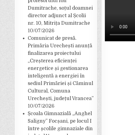
profesorului Ion
Dumitrache, soțul doamnei
director adjunct al Școlii
nr. 10, Mitrița Dumitrache
10/07/2026
Comunicat de presă.
Primăria Urechești anunță
finalizarea proiectului
„Creșterea eficienței
energetice și gestionarea
inteligentă a energiei în
sediul Primăriei și Căminul
Cultural, Comuna
Urechești, județul Vrancea”
10/07/2026
Școala Gimnazială „Anghel
Saligny” Focșani, pe locul I
între școlile gimnaziale din