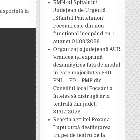
RMN-ul Spitalului
Județean de Urgență
nsportată la
„Sfântul Pantelimon”
Focșani este din nou
funcțional începând cu 1
august
01/08/2026
Organizația județeană AUR
Vrancea își exprimă
dezamăgirea față de modul
în care majoritatea PSD –
PNL – FD – PMP din
Consiliul local Focșani a
înțeles să distrugă arta
teatrală din județ.
31/07/2026
Reacția actriței Roxana
Lupu după desființarea
trupei de teatru de la