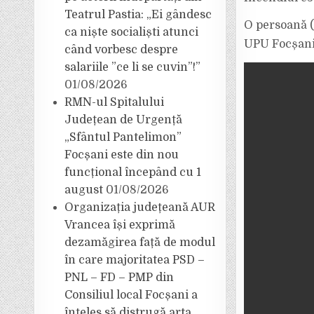
Teatrul Pastia: „Ei gândesc
O persoană (F
ca niște socialiști atunci
UPU Focșani 
când vorbesc despre
salariile ”ce li se cuvin”!”
01/08/2026
RMN-ul Spitalului
Județean de Urgență
„Sfântul Pantelimon”
Focșani este din nou
funcțional începând cu 1
august
01/08/2026
Organizația județeană AUR
Vrancea își exprimă
dezamăgirea față de modul
în care majoritatea PSD –
PNL – FD – PMP din
Consiliul local Focșani a
înțeles să distrugă arta