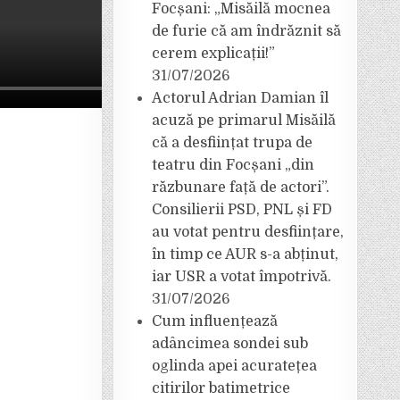
Focșani: „Misăilă mocnea
de furie că am îndrăznit să
cerem explicații!”
31/07/2026
Actorul Adrian Damian îl
acuză pe primarul Misăilă
că a desființat trupa de
teatru din Focșani „din
răzbunare față de actori”.
Consilierii PSD, PNL și FD
au votat pentru desființare,
în timp ce AUR s-a abținut,
iar USR a votat împotrivă.
31/07/2026
Cum influențează
adâncimea sondei sub
oglinda apei acuratețea
citirilor batimetrice