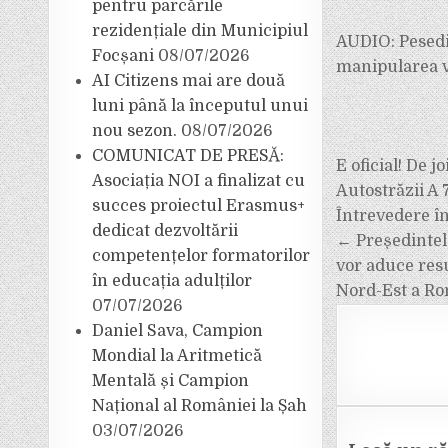
pentru parcările
rezidențiale din Municipiul
AUDIO: Pesediș
Focșani
08/07/2026
manipularea v
AI Citizens mai are două
luni până la începutul unui
nou sezon.
08/07/2026
COMUNICAT DE PRESĂ:
E oficial! De 
Asociația NOI a finalizat cu
Autostrăzii A 
succes proiectul Erasmus+
Navigar
Întrevedere î
dedicat dezvoltării
în
← Președintele
competențelor formatorilor
articole
vor aduce resu
în educația adulților
Nord-Est a Ro
07/07/2026
Daniel Sava, Campion
Mondial la Aritmetică
Mentală și Campion
Național al României la Șah
03/07/2026