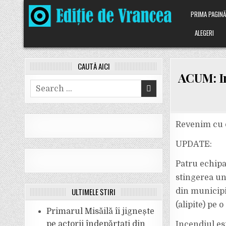
Skip
PRIMA PAGIN
to
content
ALEGERI
CAUTĂ AICI
ACUM: In
Search
for:
Revenim cu d
UPDATE:
Patru echipa
stingerea un
ULTIMELE ȘTIRI
din municipi
(alipite) pe 
Primarul Misăilă îi jignește
pe actorii îndepărtați din
Incendiul est