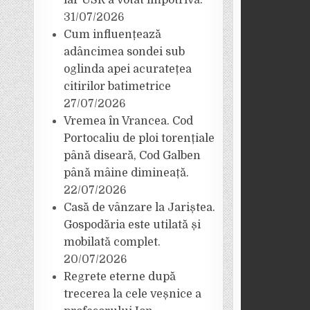
iar USR a votat împotrivă.
31/07/2026
Cum influențează
adâncimea sondei sub
oglinda apei acuratețea
citirilor batimetrice
27/07/2026
Vremea în Vrancea. Cod
Portocaliu de ploi torențiale
până diseară, Cod Galben
până mâine dimineață.
22/07/2026
Casă de vânzare la Jariștea.
Gospodăria este utilată și
mobilată complet.
20/07/2026
Regrete eterne după
trecerea la cele veșnice a