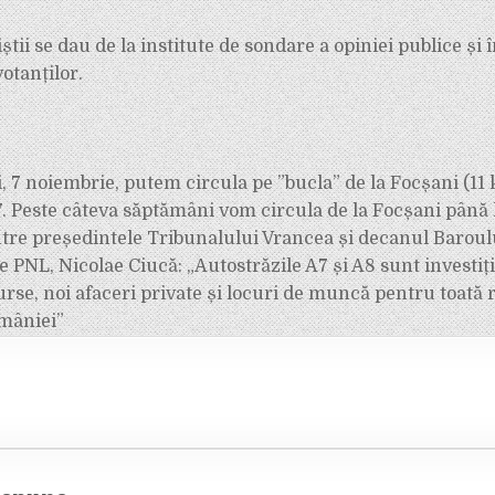
tii se dau de la institute de sondare a opiniei publice și 
otanților.
joi, 7 noiembrie, putem circula pe ”bucla” de la Focșani (11
7. Peste câteva săptămâni vom circula de la Focșani până 
e
ntre președintele Tribunalului Vrancea și decanul Barou
 PNL, Nicolae Ciucă: „Autostrăzile A7 și A8 sunt investiți
rse, noi afaceri private și locuri de muncă pentru toată
mâniei”