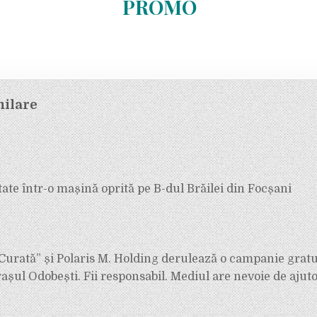
PROMO
milare
ate într-o mașină oprită pe B-dul Brăilei din Focșani
Curată” și Polaris M. Holding derulează o campanie gratu
rașul Odobești. Fii responsabil. Mediul are nevoie de ajuto