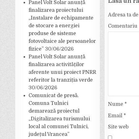
Lasă un r
Panel Volt Solar anunță
finalizarea proiectului
Adresa ta de 
„Instalare de echipamente
de stocare a energiei
Comentariu
produse de sisteme
fotovoltaice ale persoanelor
fizice”
30/06/2026
Panel Volt Solar anunță
finalizarea activităților
aferente unui proiect PNRR
referitor la tranziția verde
30/06/2026
Comunicat de presă.
Comuna Tulnici
Nume
*
demarează proiectul
Email
*
„Digitalizarea turismului
local al comunei Tulnici,
Site web
județul Vrancea”