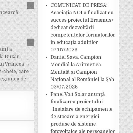
COMUNICAT DE PRESĂ:
încearcă
Asociația NOI a finalizat cu
succes proiectul Erasmus+
dedicat dezvoltării
competențelor formatorilor
în educația adulților
 km) a
07/07/2026
la Buzău.
Daniel Sava, Campion
lui Vrancea →
Mondial la Aritmetică
i-cheie, care
Mentală și Campion
 regiunea de
Național al României la Șah
03/07/2026
Panel Volt Solar anunță
finalizarea proiectului
„Instalare de echipamente
de stocare a energiei
produse de sisteme
fotovoltaice ale persoanelor