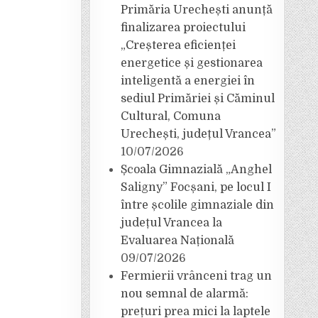
Primăria Urechești anunță
finalizarea proiectului
„Creșterea eficienței
energetice și gestionarea
inteligentă a energiei în
sediul Primăriei și Căminul
Cultural, Comuna
Urechești, județul Vrancea”
10/07/2026
Școala Gimnazială „Anghel
Saligny” Focșani, pe locul I
între școlile gimnaziale din
județul Vrancea la
Evaluarea Națională
09/07/2026
Fermierii vrânceni trag un
nou semnal de alarmă:
prețuri prea mici la laptele