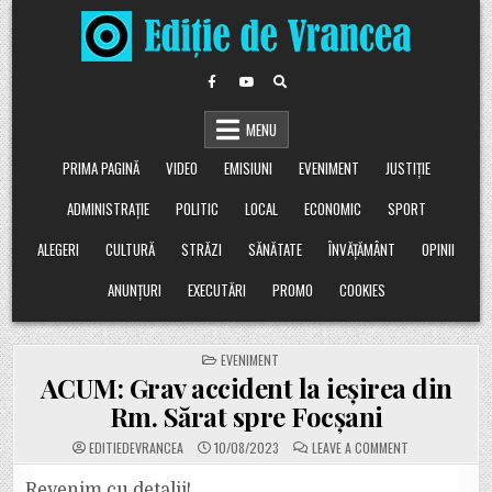
Skip
to
content
MENU
PRIMA PAGINĂ
VIDEO
EMISIUNI
EVENIMENT
JUSTIȚIE
ADMINISTRAȚIE
POLITIC
LOCAL
ECONOMIC
SPORT
ALEGERI
CULTURĂ
STRĂZI
SĂNĂTATE
ÎNVĂȚĂMÂNT
OPINII
ANUNȚURI
EXECUTĂRI
PROMO
COOKIES
POSTED
EVENIMENT
IN
ACUM: Grav accident la ieșirea din
Rm. Sărat spre Focșani
ON
EDITIEDEVRANCEA
10/08/2023
LEAVE A COMMENT
ACUM:
GRAV
ACCIDENT
Revenim cu detalii!