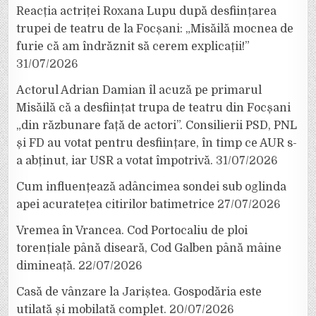
Reacția actriței Roxana Lupu după desființarea
trupei de teatru de la Focșani: „Misăilă mocnea de
furie că am îndrăznit să cerem explicații!”
31/07/2026
Actorul Adrian Damian îl acuză pe primarul
Misăilă că a desființat trupa de teatru din Focșani
„din răzbunare față de actori”. Consilierii PSD, PNL
și FD au votat pentru desființare, în timp ce AUR s-
a abținut, iar USR a votat împotrivă.
31/07/2026
Cum influențează adâncimea sondei sub oglinda
apei acuratețea citirilor batimetrice
27/07/2026
Vremea în Vrancea. Cod Portocaliu de ploi
torențiale până diseară, Cod Galben până mâine
dimineață.
22/07/2026
Casă de vânzare la Jariștea. Gospodăria este
utilată și mobilată complet.
20/07/2026