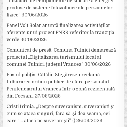
„Instalare de echipamente de stocare a energiei
produse de sisteme fotovoltaice ale persoanelor
fizice”
30/06/2026
Panel Volt Solar anunță finalizarea activităților
aferente unui proiect PNRR referitor la tranziția
verde
30/06/2026
Comunicat de presă. Comuna Tulnici demarează
proiectul „Digitalizarea turismului local al
comunei Tulnici, județul Vrancea”
30/06/2026
Fostul polițist Cătălin Stegărescu reclamă
tulburarea ordinii publice de către personalul
Penitenciarului Vrancea într-o zonă rezidențială
din Focșani.
27/06/2026
Cristi Irimia: „Despre suveranism, suveraniști și
cum se atacă singuri, fără să-și dea seama, cei
care-i… atacă pe suveraniști” :)
26/06/2026