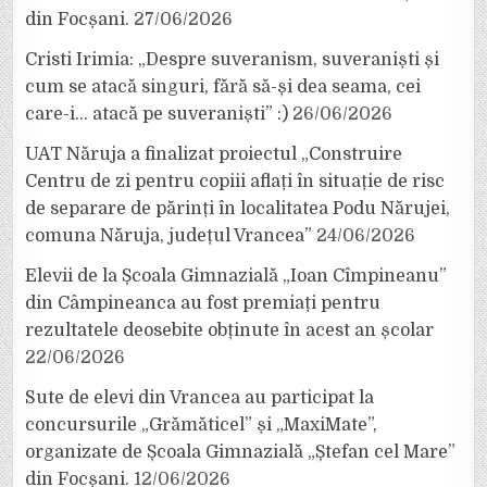
din Focșani.
27/06/2026
Cristi Irimia: „Despre suveranism, suveraniști și
cum se atacă singuri, fără să-și dea seama, cei
care-i… atacă pe suveraniști” :)
26/06/2026
UAT Năruja a finalizat proiectul „Construire
Centru de zi pentru copiii aflați în situație de risc
de separare de părinți în localitatea Podu Nărujei,
comuna Năruja, județul Vrancea”
24/06/2026
Elevii de la Școala Gimnazială „Ioan Cîmpineanu”
din Câmpineanca au fost premiați pentru
rezultatele deosebite obținute în acest an școlar
22/06/2026
Sute de elevi din Vrancea au participat la
concursurile „Grămăticel” și „MaxiMate”,
organizate de Școala Gimnazială „Ștefan cel Mare”
din Focșani.
12/06/2026