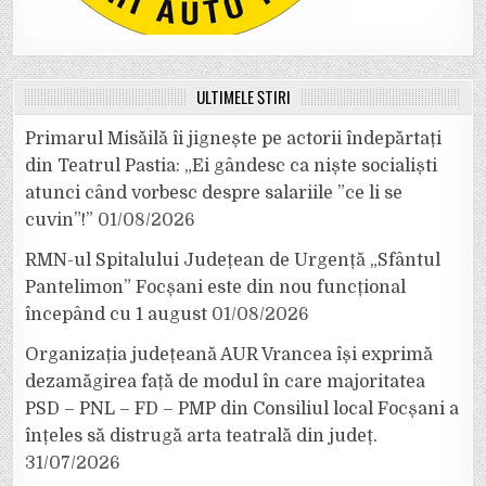
ULTIMELE ȘTIRI
Primarul Misăilă îi jignește pe actorii îndepărtați
din Teatrul Pastia: „Ei gândesc ca niște socialiști
atunci când vorbesc despre salariile ”ce li se
cuvin”!”
01/08/2026
RMN-ul Spitalului Județean de Urgență „Sfântul
Pantelimon” Focșani este din nou funcțional
începând cu 1 august
01/08/2026
Organizația județeană AUR Vrancea își exprimă
dezamăgirea față de modul în care majoritatea
PSD – PNL – FD – PMP din Consiliul local Focșani a
înțeles să distrugă arta teatrală din județ.
31/07/2026