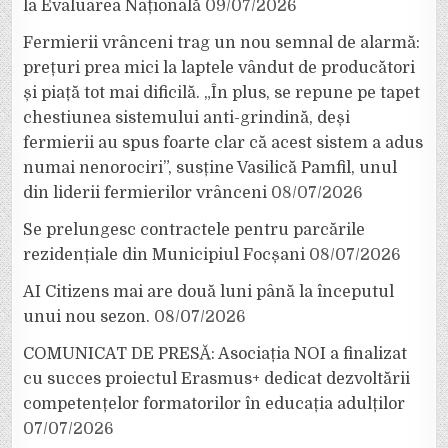
la Evaluarea Națională
09/07/2026
Fermierii vrânceni trag un nou semnal de alarmă:
prețuri prea mici la laptele vândut de producători
și piață tot mai dificilă. „În plus, se repune pe tapet
chestiunea sistemului anti-grindină, deși
fermierii au spus foarte clar că acest sistem a adus
numai nenorociri”, susține Vasilică Pamfil, unul
din liderii fermierilor vrânceni
08/07/2026
Se prelungesc contractele pentru parcările
rezidențiale din Municipiul Focșani
08/07/2026
AI Citizens mai are două luni până la începutul
unui nou sezon.
08/07/2026
COMUNICAT DE PRESĂ: Asociația NOI a finalizat
cu succes proiectul Erasmus+ dedicat dezvoltării
competențelor formatorilor în educația adulților
07/07/2026