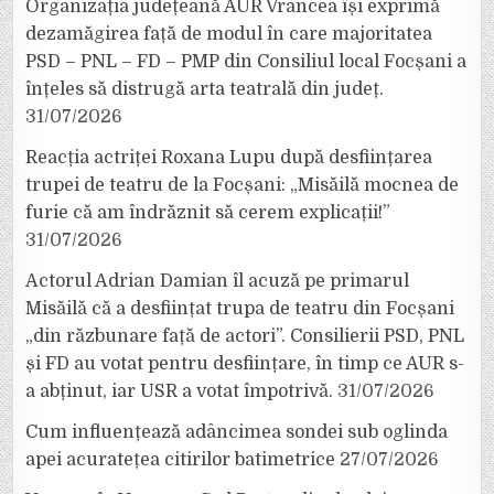
Organizația județeană AUR Vrancea își exprimă
dezamăgirea față de modul în care majoritatea
PSD – PNL – FD – PMP din Consiliul local Focșani a
înțeles să distrugă arta teatrală din județ.
31/07/2026
Reacția actriței Roxana Lupu după desființarea
trupei de teatru de la Focșani: „Misăilă mocnea de
furie că am îndrăznit să cerem explicații!”
31/07/2026
Actorul Adrian Damian îl acuză pe primarul
Misăilă că a desființat trupa de teatru din Focșani
„din răzbunare față de actori”. Consilierii PSD, PNL
și FD au votat pentru desființare, în timp ce AUR s-
a abținut, iar USR a votat împotrivă.
31/07/2026
Cum influențează adâncimea sondei sub oglinda
apei acuratețea citirilor batimetrice
27/07/2026