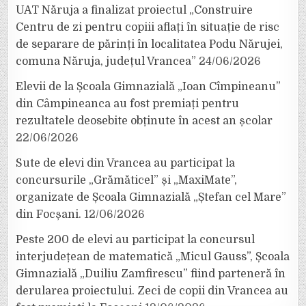
UAT Năruja a finalizat proiectul „Construire
Centru de zi pentru copiii aflați în situație de risc
de separare de părinți în localitatea Podu Nărujei,
comuna Năruja, județul Vrancea”
24/06/2026
Elevii de la Școala Gimnazială „Ioan Cîmpineanu”
din Câmpineanca au fost premiați pentru
rezultatele deosebite obținute în acest an școlar
22/06/2026
Sute de elevi din Vrancea au participat la
concursurile „Grămăticel” și „MaxiMate”,
organizate de Școala Gimnazială „Ștefan cel Mare”
din Focșani.
12/06/2026
Peste 200 de elevi au participat la concursul
interjudețean de matematică „Micul Gauss”, Școala
Gimnazială „Duiliu Zamfirescu” fiind parteneră în
derularea proiectului. Zeci de copii din Vrancea au