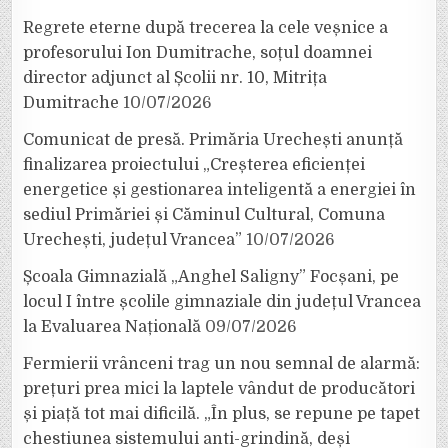
Regrete eterne după trecerea la cele veșnice a
profesorului Ion Dumitrache, soțul doamnei
director adjunct al Școlii nr. 10, Mitrița
Dumitrache
10/07/2026
Comunicat de presă. Primăria Urechești anunță
finalizarea proiectului „Creșterea eficienței
energetice și gestionarea inteligentă a energiei în
sediul Primăriei și Căminul Cultural, Comuna
Urechești, județul Vrancea”
10/07/2026
Școala Gimnazială „Anghel Saligny” Focșani, pe
locul I între școlile gimnaziale din județul Vrancea
la Evaluarea Națională
09/07/2026
Fermierii vrânceni trag un nou semnal de alarmă:
prețuri prea mici la laptele vândut de producători
și piață tot mai dificilă. „În plus, se repune pe tapet
chestiunea sistemului anti-grindină, deși