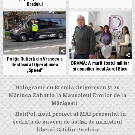
Bradului
Poliția Rutieră din Vrancea a
DRAMĂ: A murit fostul militar
desfășurat Operațiunea
și consilier local Aurel Bâcu
„Speed”
Navigare
Holograme cu Eremia Grigorescu și cu
în
Măriuca Zaharia la Mausoleul Eroilor de la
articole
Mărășești →
← HeliPol, noul proiect al MAI prezentat în
ședința de guvern de astăzi de ministrul
liberal Cătălin Predoiu