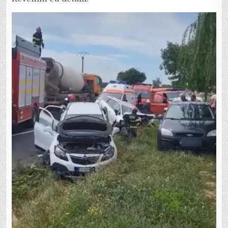
LA
IEȘIREA
DIN
RM.
SĂRAT
SPRE
FOCȘANI