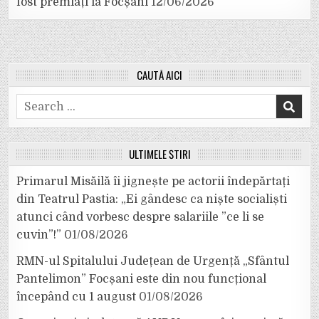
fost premiați la Focșani
12/06/2026
CAUTĂ AICI
Search
for:
ULTIMELE ȘTIRI
Primarul Misăilă îi jignește pe actorii îndepărtați
din Teatrul Pastia: „Ei gândesc ca niște socialiști
atunci când vorbesc despre salariile ”ce li se
cuvin”!”
01/08/2026
RMN-ul Spitalului Județean de Urgență „Sfântul
Pantelimon” Focșani este din nou funcțional
începând cu 1 august
01/08/2026