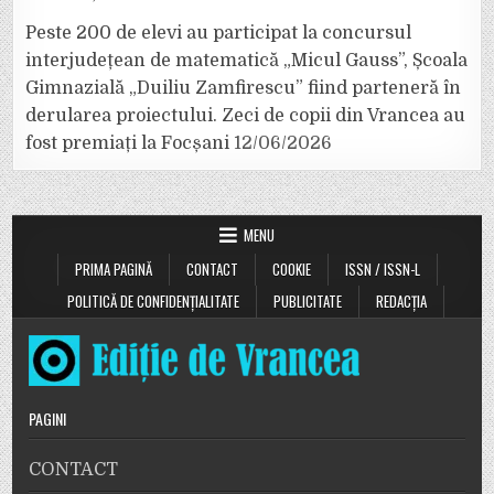
Peste 200 de elevi au participat la concursul
interjudețean de matematică „Micul Gauss”, Școala
Gimnazială „Duiliu Zamfirescu” fiind parteneră în
derularea proiectului. Zeci de copii din Vrancea au
fost premiați la Focșani
12/06/2026
MENU
PRIMA PAGINĂ
CONTACT
COOKIE
ISSN / ISSN-L
POLITICĂ DE CONFIDENȚIALITATE
PUBLICITATE
REDACȚIA
PAGINI
CONTACT