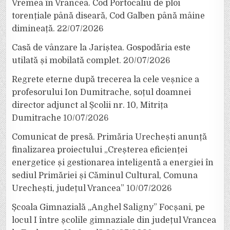
Vremea în Vrancea. Cod Portocaliu de ploi
torențiale până diseară, Cod Galben până mâine
dimineață.
22/07/2026
Casă de vânzare la Jariștea. Gospodăria este
utilată și mobilată complet.
20/07/2026
Regrete eterne după trecerea la cele veșnice a
profesorului Ion Dumitrache, soțul doamnei
director adjunct al Școlii nr. 10, Mitrița
Dumitrache
10/07/2026
Comunicat de presă. Primăria Urechești anunță
finalizarea proiectului „Creșterea eficienței
energetice și gestionarea inteligentă a energiei în
sediul Primăriei și Căminul Cultural, Comuna
Urechești, județul Vrancea”
10/07/2026
Școala Gimnazială „Anghel Saligny” Focșani, pe
locul I între școlile gimnaziale din județul Vrancea