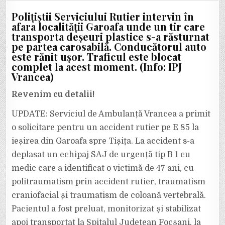
GRAV
ACCIDENT
Polițiștii Serviciului Rutier intervin în
LA
GAROAFA,
afara localității Garoafa unde un tir care
PE
transporta deșeuri plastice s-a răsturnat
DN
2
pe partea carosabilă. Conducătorul auto
–
E
este rănit ușor. Traficul este blocat
85.
complet la acest moment. (Info: IPJ
TRAFICUL
ESTE
Vrancea)
BLOCAT
COMPLET!
Revenim cu detalii!
UPDATE: Serviciul de Ambulanță Vrancea a primit
o solicitare pentru un accident rutier pe E 85 la
ieșirea din Garoafa spre Tișița. La accident s-a
deplasat un echipaj SAJ de urgență tip B 1 cu
medic care a identificat o victimă de 47 ani, cu
politraumatism prin accident rutier, traumatism
craniofacial și traumatism de coloană vertebrală.
Pacientul a fost preluat, monitorizat și stabilizat
apoi transportat la Spitalul Județean Focșani, la