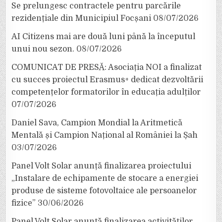
Se prelungesc contractele pentru parcările
rezidențiale din Municipiul Focșani
08/07/2026
AI Citizens mai are două luni până la începutul
unui nou sezon.
08/07/2026
COMUNICAT DE PRESĂ: Asociația NOI a finalizat
cu succes proiectul Erasmus+ dedicat dezvoltării
competențelor formatorilor în educația adulților
07/07/2026
Daniel Sava, Campion Mondial la Aritmetică
Mentală și Campion Național al României la Șah
03/07/2026
Panel Volt Solar anunță finalizarea proiectului
„Instalare de echipamente de stocare a energiei
produse de sisteme fotovoltaice ale persoanelor
fizice”
30/06/2026
Panel Volt Solar anunță finalizarea activităților