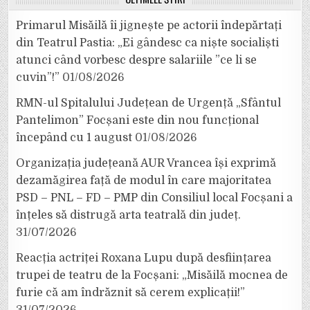
Primarul Misăilă îi jignește pe actorii îndepărtați
din Teatrul Pastia: „Ei gândesc ca niște socialiști
atunci când vorbesc despre salariile ”ce li se
cuvin”!”
01/08/2026
RMN-ul Spitalului Județean de Urgență „Sfântul
Pantelimon” Focșani este din nou funcțional
începând cu 1 august
01/08/2026
Organizația județeană AUR Vrancea își exprimă
dezamăgirea față de modul în care majoritatea
PSD – PNL – FD – PMP din Consiliul local Focșani a
înțeles să distrugă arta teatrală din județ.
31/07/2026
Reacția actriței Roxana Lupu după desființarea
trupei de teatru de la Focșani: „Misăilă mocnea de
furie că am îndrăznit să cerem explicații!”