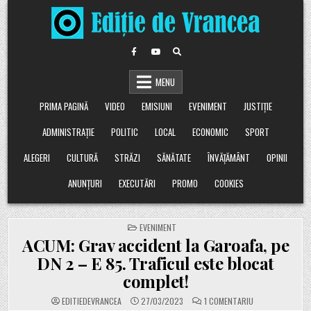
Skip
to
content
MENU
PRIMA PAGINĂ
VIDEO
EMISIUNI
EVENIMENT
JUSTIȚIE
ADMINISTRAȚIE
POLITIC
LOCAL
ECONOMIC
SPORT
ALEGERI
CULTURĂ
STRĂZI
SĂNĂTATE
ÎNVĂȚĂMÂNT
OPINII
ANUNȚURI
EXECUTĂRI
PROMO
COOKIES
POSTED
EVENIMENT
IN
ACUM: Grav accident la Garoafa, pe
DN 2 – E 85. Traficul este blocat
complet!
LA
EDITIEDEVRANCEA
27/03/2023
1 COMENTARIU
ACUM: