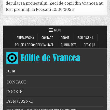
derularea proiectului. Zeci de copii din Vrancea au
fost premiați la Focșani
12/06/2026
MENU
PRIMA PAGINĂ
CONTACT
COOKIE
ISSN / ISSN-L
POLITICĂ DE CONFIDENȚIALITATE
PUBLICITATE
REDACȚIA
PAGINI
CONTACT
COOKIE
ISSN / ISSN-L