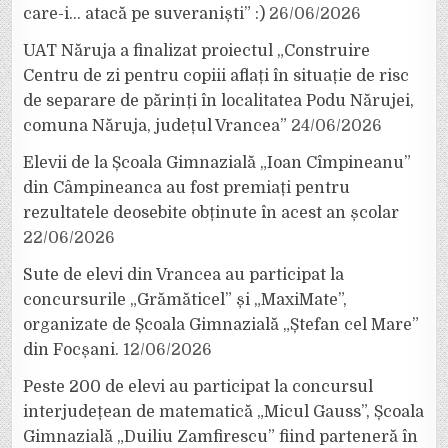
care-i… atacă pe suveraniști” :)
26/06/2026
UAT Năruja a finalizat proiectul „Construire
Centru de zi pentru copiii aflați în situație de risc
de separare de părinți în localitatea Podu Nărujei,
comuna Năruja, județul Vrancea”
24/06/2026
Elevii de la Școala Gimnazială „Ioan Cîmpineanu”
din Câmpineanca au fost premiați pentru
rezultatele deosebite obținute în acest an școlar
22/06/2026
Sute de elevi din Vrancea au participat la
concursurile „Grămăticel” și „MaxiMate”,
organizate de Școala Gimnazială „Ștefan cel Mare”
din Focșani.
12/06/2026
Peste 200 de elevi au participat la concursul
interjudețean de matematică „Micul Gauss”, Școala
Gimnazială „Duiliu Zamfirescu” fiind parteneră în