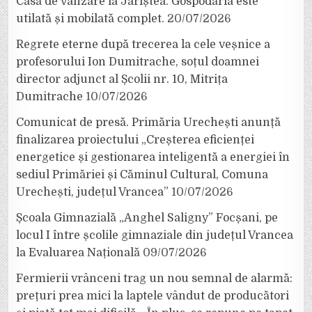
Casă de vânzare la Jariștea. Gospodăria este
utilată și mobilată complet.
20/07/2026
Regrete eterne după trecerea la cele veșnice a
profesorului Ion Dumitrache, soțul doamnei
director adjunct al Școlii nr. 10, Mitrița
Dumitrache
10/07/2026
Comunicat de presă. Primăria Urechești anunță
finalizarea proiectului „Creșterea eficienței
energetice și gestionarea inteligentă a energiei în
sediul Primăriei și Căminul Cultural, Comuna
Urechești, județul Vrancea”
10/07/2026
Școala Gimnazială „Anghel Saligny” Focșani, pe
locul I între școlile gimnaziale din județul Vrancea
la Evaluarea Națională
09/07/2026
Fermierii vrânceni trag un nou semnal de alarmă:
prețuri prea mici la laptele vândut de producători