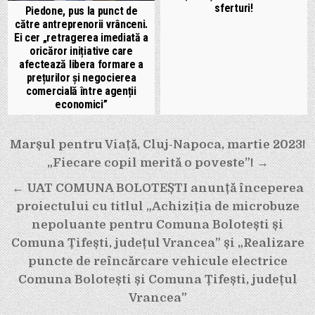
sferturi!
Piedone, pus la punct de
către antreprenorii vrânceni.
Ei cer „retragerea imediată a
oricăror inițiative care
afectează libera formare a
prețurilor și negocierea
comercială între agenții
economici”
Navigare
Marșul pentru Viață, Cluj-Napoca, martie 2023!
în
„Fiecare copil merită o poveste”! →
articole
← UAT COMUNA BOLOTEȘTI anunță începerea
proiectului cu titlul „Achiziția de microbuze
nepoluante pentru Comuna Bolotești și
Comuna Țifești, județul Vrancea” și „Realizare
puncte de reîncărcare vehicule electrice
Comuna Bolotești și Comuna Țifești, județul
Vrancea”