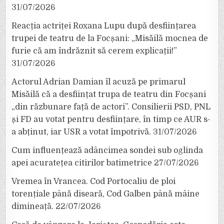
31/07/2026
Reacția actriței Roxana Lupu după desființarea
trupei de teatru de la Focșani: „Misăilă mocnea de
furie că am îndrăznit să cerem explicații!”
31/07/2026
Actorul Adrian Damian îl acuză pe primarul
Misăilă că a desființat trupa de teatru din Focșani
„din răzbunare față de actori”. Consilierii PSD, PNL
și FD au votat pentru desființare, în timp ce AUR s-
a abținut, iar USR a votat împotrivă.
31/07/2026
Cum influențează adâncimea sondei sub oglinda
apei acuratețea citirilor batimetrice
27/07/2026
Vremea în Vrancea. Cod Portocaliu de ploi
torențiale până diseară, Cod Galben până mâine
dimineață.
22/07/2026