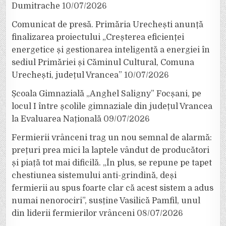
Dumitrache
10/07/2026
Comunicat de presă. Primăria Urechești anunță
finalizarea proiectului „Creșterea eficienței
energetice și gestionarea inteligentă a energiei în
sediul Primăriei și Căminul Cultural, Comuna
Urechești, județul Vrancea”
10/07/2026
Școala Gimnazială „Anghel Saligny” Focșani, pe
locul I între școlile gimnaziale din județul Vrancea
la Evaluarea Națională
09/07/2026
Fermierii vrânceni trag un nou semnal de alarmă:
prețuri prea mici la laptele vândut de producători
și piață tot mai dificilă. „În plus, se repune pe tapet
chestiunea sistemului anti-grindină, deși
fermierii au spus foarte clar că acest sistem a adus
numai nenorociri”, susține Vasilică Pamfil, unul
din liderii fermierilor vrânceni
08/07/2026