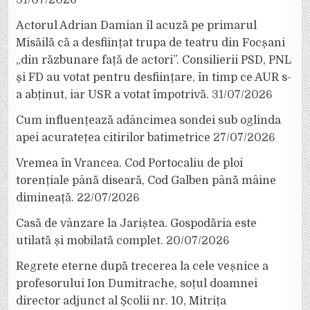
31/07/2026
Actorul Adrian Damian îl acuză pe primarul
Misăilă că a desființat trupa de teatru din Focșani
„din răzbunare față de actori”. Consilierii PSD, PNL
și FD au votat pentru desființare, în timp ce AUR s-
a abținut, iar USR a votat împotrivă.
31/07/2026
Cum influențează adâncimea sondei sub oglinda
apei acuratețea citirilor batimetrice
27/07/2026
Vremea în Vrancea. Cod Portocaliu de ploi
torențiale până diseară, Cod Galben până mâine
dimineață.
22/07/2026
Casă de vânzare la Jariștea. Gospodăria este
utilată și mobilată complet.
20/07/2026
Regrete eterne după trecerea la cele veșnice a
profesorului Ion Dumitrache, soțul doamnei
director adjunct al Școlii nr. 10, Mitrița