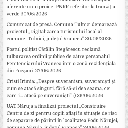
aferente unui proiect PNRR referitor la tranziția
verde
30/06/2026
Comunicat de presă. Comuna Tulnici demarează
proiectul „Digitalizarea turismului local al
comunei Tulnici, județul Vrancea”
30/06/2026
Fostul polițist Cătălin Stegărescu reclamă
tulburarea ordinii publice de către personalul
Penitenciarului Vrancea într-o zonă rezidențială
din Focșani.
27/06/2026
Cristi Irimia: „Despre suveranism, suveraniști și
cum se atacă singuri, fără să-și dea seama, cei
care-i… atacă pe suveraniști” :)
26/06/2026
UAT Năruja a finalizat proiectul „Construire
Centru de zi pentru copiii aflați în situație de risc
de separare de părinți în localitatea Podu Nărujei,
comuna Năruja, județul Vrancea”
24/06/2026