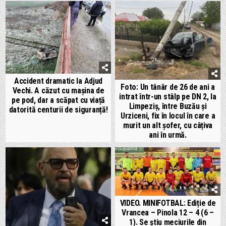
Accident dramatic la Adjud
Foto: Un tânâr de 26 de ani a
Vechi. A căzut cu mașina de
intrat într-un stâlp pe DN 2, la
pe pod, dar a scăpat cu viață
Limpeziș, între Buzău și
datorită centurii de siguranță!
Urziceni, fix în locul în care a
murit un alt șofer, cu câțiva
ani în urmă.
VIDEO. MINIFOTBAL: Ediție de
Vrancea – Pinola 12 – 4 (6 –
1). Se știu meciurile din