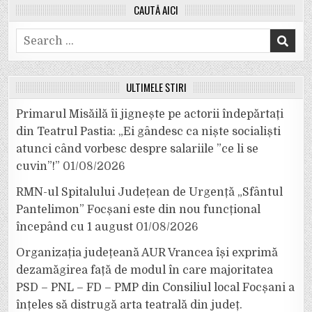
CAUTĂ AICI
Search
for:
ULTIMELE ȘTIRI
Primarul Misăilă îi jignește pe actorii îndepărtați
din Teatrul Pastia: „Ei gândesc ca niște socialiști
atunci când vorbesc despre salariile ”ce li se
cuvin”!”
01/08/2026
RMN-ul Spitalului Județean de Urgență „Sfântul
Pantelimon” Focșani este din nou funcțional
începând cu 1 august
01/08/2026
Organizația județeană AUR Vrancea își exprimă
dezamăgirea față de modul în care majoritatea
PSD – PNL – FD – PMP din Consiliul local Focșani a
înțeles să distrugă arta teatrală din județ.