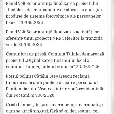
Panel Volt Solar anunță finalizarea proiectului
„Instalare de echipamente de stocare a energiei
produse de sisteme fotovoltaice ale persoanelor
fizice”
30/06/2026
Panel Volt Solar anunță finalizarea activităților
aferente unui proiect PNRR referitor la tranziția
verde
30/06/2026
Comunicat de presă. Comuna Tulnici demarează
proiectul „Digitalizarea turismului local al
comunei Tulnici, județul Vrancea”
30/06/2026
Fostul polițist Cătălin Stegărescu reclamă
tulburarea ordinii publice de către personalul
Penitenciarului Vrancea într-o zonă rezidențială
din Focșani.
27/06/2026
Cristi Irimia: „Despre suveranism, suveraniști și
cum se atacă singuri, fără să-și dea seama, cei