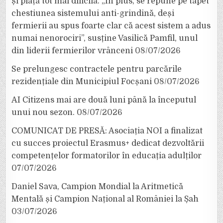
și piață tot mai dificilă. „În plus, se repune pe tapet
chestiunea sistemului anti-grindină, deși
fermierii au spus foarte clar că acest sistem a adus
numai nenorociri”, susține Vasilică Pamfil, unul
din liderii fermierilor vrânceni
08/07/2026
Se prelungesc contractele pentru parcările
rezidențiale din Municipiul Focșani
08/07/2026
AI Citizens mai are două luni până la începutul
unui nou sezon.
08/07/2026
COMUNICAT DE PRESĂ: Asociația NOI a finalizat
cu succes proiectul Erasmus+ dedicat dezvoltării
competențelor formatorilor în educația adulților
07/07/2026
Daniel Sava, Campion Mondial la Aritmetică
Mentală și Campion Național al României la Șah
03/07/2026