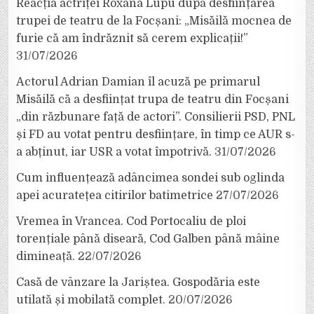
Reacția actriței Roxana Lupu după desființarea
trupei de teatru de la Focșani: „Misăilă mocnea de
furie că am îndrăznit să cerem explicații!”
31/07/2026
Actorul Adrian Damian îl acuză pe primarul
Misăilă că a desființat trupa de teatru din Focșani
„din răzbunare față de actori”. Consilierii PSD, PNL
și FD au votat pentru desființare, în timp ce AUR s-
a abținut, iar USR a votat împotrivă.
31/07/2026
Cum influențează adâncimea sondei sub oglinda
apei acuratețea citirilor batimetrice
27/07/2026
Vremea în Vrancea. Cod Portocaliu de ploi
torențiale până diseară, Cod Galben până mâine
dimineață.
22/07/2026
Casă de vânzare la Jariștea. Gospodăria este
utilată și mobilată complet.
20/07/2026