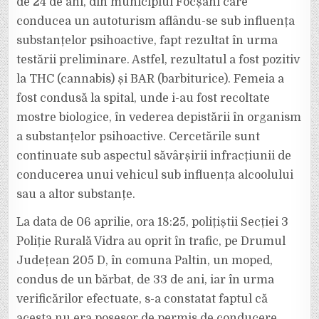
de 24 de ani, din municipiul Focșani care
conducea un autoturism aflându-se sub influența
substanțelor psihoactive, fapt rezultat în urma
testării preliminare. Astfel, rezultatul a fost pozitiv
la THC (cannabis) și BAR (barbiturice). Femeia a
fost condusă la spital, unde i-au fost recoltate
mostre biologice, în vederea depistării în organism
a substanțelor psihoactive. Cercetările sunt
continuate sub aspectul săvârșirii infracțiunii de
conducerea unui vehicul sub influența alcoolului
sau a altor substanțe.
La data de 06 aprilie, ora 18:25, polițiștii Secției 3
Poliție Rurală Vidra au oprit în trafic, pe Drumul
Județean 205 D, în comuna Paltin, un moped,
condus de un bărbat, de 33 de ani, iar în urma
verificărilor efectuate, s-a constatat faptul că
acesta nu era posesor de permis de conducere