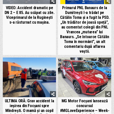
VIDEO: Accident dramatic pe
Primarul PNL Banaurs de la
DN 2 – E 85. Au scăpat cu zile.
Dumitrești l-a trădat pe
Viceprimarul de la Ruginești
Cătălin Toma și a fugit la PSD.
s-a răsturnat cu mașina.
„Un trădător de joasă speță”,
au comentat colegii din PNL
Vrancea „mutarea” lui
Banaurs. „Se întoarce Cătălin
Toma în mormânt”, un alt
comentariu după aflarea
veștii.
ULTIMA ORĂ: Grav accident la
MG Motor Focșani lansează
ieșirea din Focșani spre
concursul
Mîndrești. O mamă și un copil
#MGLoveExperience – Week-