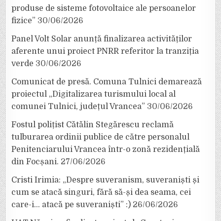
produse de sisteme fotovoltaice ale persoanelor
fizice”
30/06/2026
Panel Volt Solar anunță finalizarea activităților
aferente unui proiect PNRR referitor la tranziția
verde
30/06/2026
Comunicat de presă. Comuna Tulnici demarează
proiectul „Digitalizarea turismului local al
comunei Tulnici, județul Vrancea”
30/06/2026
Fostul polițist Cătălin Stegărescu reclamă
tulburarea ordinii publice de către personalul
Penitenciarului Vrancea într-o zonă rezidențială
din Focșani.
27/06/2026
Cristi Irimia: „Despre suveranism, suveraniști și
cum se atacă singuri, fără să-și dea seama, cei
care-i… atacă pe suveraniști” :)
26/06/2026