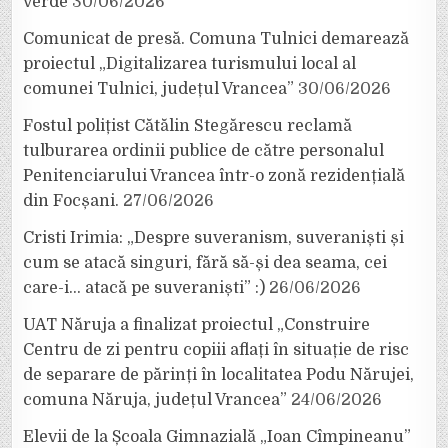
verde
30/06/2026
Comunicat de presă. Comuna Tulnici demarează
proiectul „Digitalizarea turismului local al
comunei Tulnici, județul Vrancea”
30/06/2026
Fostul polițist Cătălin Stegărescu reclamă
tulburarea ordinii publice de către personalul
Penitenciarului Vrancea într-o zonă rezidențială
din Focșani.
27/06/2026
Cristi Irimia: „Despre suveranism, suveraniști și
cum se atacă singuri, fără să-și dea seama, cei
care-i… atacă pe suveraniști” :)
26/06/2026
UAT Năruja a finalizat proiectul „Construire
Centru de zi pentru copiii aflați în situație de risc
de separare de părinți în localitatea Podu Nărujei,
comuna Năruja, județul Vrancea”
24/06/2026
Elevii de la Școala Gimnazială „Ioan Cîmpineanu”