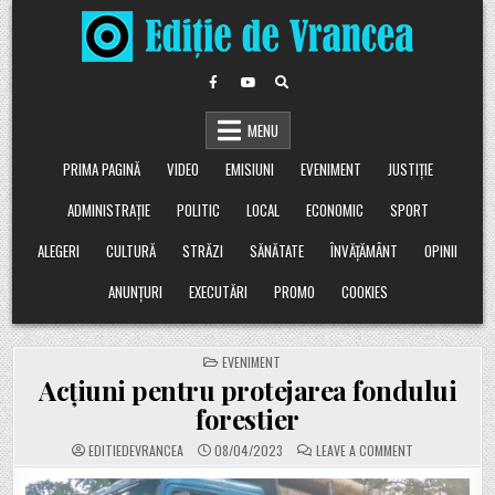
Skip
to
content
MENU
PRIMA PAGINĂ
VIDEO
EMISIUNI
EVENIMENT
JUSTIȚIE
ADMINISTRAȚIE
POLITIC
LOCAL
ECONOMIC
SPORT
ALEGERI
CULTURĂ
STRĂZI
SĂNĂTATE
ÎNVĂȚĂMÂNT
OPINII
ANUNȚURI
EXECUTĂRI
PROMO
COOKIES
POSTED
EVENIMENT
IN
Acțiuni pentru protejarea fondului
forestier
ON
EDITIEDEVRANCEA
08/04/2023
LEAVE A COMMENT
ACȚIUNI
PENTRU
PROTEJAREA