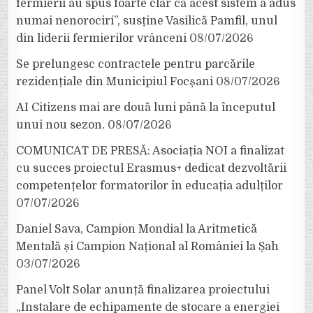
fermierii au spus foarte clar că acest sistem a adus
numai nenorociri”, susține Vasilică Pamfil, unul
din liderii fermierilor vrânceni
08/07/2026
Se prelungesc contractele pentru parcările
rezidențiale din Municipiul Focșani
08/07/2026
AI Citizens mai are două luni până la începutul
unui nou sezon.
08/07/2026
COMUNICAT DE PRESĂ: Asociația NOI a finalizat
cu succes proiectul Erasmus+ dedicat dezvoltării
competențelor formatorilor în educația adulților
07/07/2026
Daniel Sava, Campion Mondial la Aritmetică
Mentală și Campion Național al României la Șah
03/07/2026
Panel Volt Solar anunță finalizarea proiectului
„Instalare de echipamente de stocare a energiei