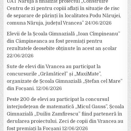
UAT Năruja a finalizat proiectul „Construire
Centru de zi pentru copiii aflați în situație de risc
de separare de părinți în localitatea Podu Nărujei,
comuna Năruja, județul Vrancea”
24/06/2026
Elevii de la Școala Gimnazială „Ioan Cîmpineanu”
din Câmpineanca au fost premiați pentru
rezultatele deosebite obținute în acest an școlar
22/06/2026
Sute de elevi din Vrancea au participat la
concursurile „Grămăticel” și „MaxiMate”,
organizate de Școala Gimnazială „Ștefan cel Mare”
din Focșani.
12/06/2026
Peste 200 de elevi au participat la concursul
interjudețean de matematică „Micul Gauss”, Școala
Gimnazială „Duiliu Zamfirescu” fiind parteneră în
derularea proiectului. Zeci de copii din Vrancea au
fost premiați la Focșani
12/06/2026