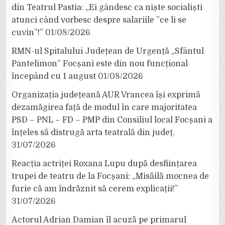
din Teatrul Pastia: „Ei gândesc ca niște socialiști
atunci când vorbesc despre salariile ”ce li se
cuvin”!”
01/08/2026
RMN-ul Spitalului Județean de Urgență „Sfântul
Pantelimon” Focșani este din nou funcțional
începând cu 1 august
01/08/2026
Organizația județeană AUR Vrancea își exprimă
dezamăgirea față de modul în care majoritatea
PSD – PNL – FD – PMP din Consiliul local Focșani a
înțeles să distrugă arta teatrală din județ.
31/07/2026
Reacția actriței Roxana Lupu după desființarea
trupei de teatru de la Focșani: „Misăilă mocnea de
furie că am îndrăznit să cerem explicații!”
31/07/2026
Actorul Adrian Damian îl acuză pe primarul