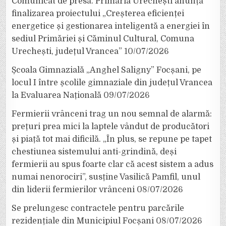
Comunicat de presă. Primăria Urechești anunță
finalizarea proiectului „Creșterea eficienței
energetice și gestionarea inteligentă a energiei în
sediul Primăriei și Căminul Cultural, Comuna
Urechești, județul Vrancea”
10/07/2026
Școala Gimnazială „Anghel Saligny” Focșani, pe
locul I între școlile gimnaziale din județul Vrancea
la Evaluarea Națională
09/07/2026
Fermierii vrânceni trag un nou semnal de alarmă:
prețuri prea mici la laptele vândut de producători
și piață tot mai dificilă. „În plus, se repune pe tapet
chestiunea sistemului anti-grindină, deși
fermierii au spus foarte clar că acest sistem a adus
numai nenorociri”, susține Vasilică Pamfil, unul
din liderii fermierilor vrânceni
08/07/2026
Se prelungesc contractele pentru parcările
rezidențiale din Municipiul Focșani
08/07/2026