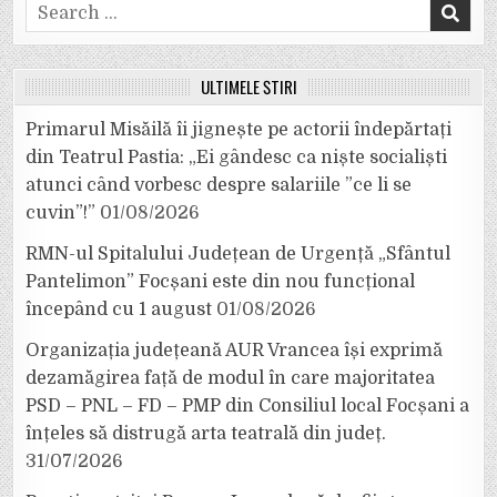
Search
for:
ULTIMELE ȘTIRI
Primarul Misăilă îi jignește pe actorii îndepărtați
din Teatrul Pastia: „Ei gândesc ca niște socialiști
atunci când vorbesc despre salariile ”ce li se
cuvin”!”
01/08/2026
RMN-ul Spitalului Județean de Urgență „Sfântul
Pantelimon” Focșani este din nou funcțional
începând cu 1 august
01/08/2026
Organizația județeană AUR Vrancea își exprimă
dezamăgirea față de modul în care majoritatea
PSD – PNL – FD – PMP din Consiliul local Focșani a
înțeles să distrugă arta teatrală din județ.
31/07/2026