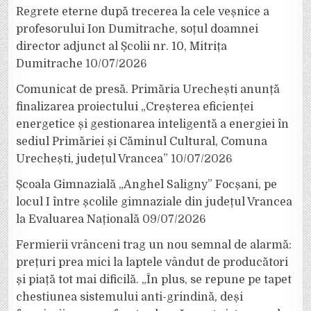
Regrete eterne după trecerea la cele veșnice a
profesorului Ion Dumitrache, soțul doamnei
director adjunct al Școlii nr. 10, Mitrița
Dumitrache
10/07/2026
Comunicat de presă. Primăria Urechești anunță
finalizarea proiectului „Creșterea eficienței
energetice și gestionarea inteligentă a energiei în
sediul Primăriei și Căminul Cultural, Comuna
Urechești, județul Vrancea”
10/07/2026
Școala Gimnazială „Anghel Saligny” Focșani, pe
locul I între școlile gimnaziale din județul Vrancea
la Evaluarea Națională
09/07/2026
Fermierii vrânceni trag un nou semnal de alarmă:
prețuri prea mici la laptele vândut de producători
și piață tot mai dificilă. „În plus, se repune pe tapet
chestiunea sistemului anti-grindină, deși