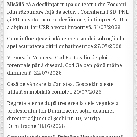
Misăilă că a desființat trupa de teatru din Focșani
„din răzbunare față de actori”. Consilierii PSD, PNL
și FD au votat pentru desființare, în timp ce AUR s-
a abținut, iar USR a votat împotrivă.
31/07/2026
Cum influențează adâncimea sondei sub oglinda
apei acuratețea citirilor batimetrice
27/07/2026
Vremea în Vrancea. Cod Portocaliu de ploi
torențiale până diseară, Cod Galben până mâine
dimineață.
22/07/2026
Casă de vânzare la Jariștea. Gospodăria este
utilată și mobilată complet.
20/07/2026
Regrete eterne după trecerea la cele veșnice a
profesorului Ion Dumitrache, soțul doamnei
director adjunct al Școlii nr. 10, Mitrița
Dumitrache
10/07/2026