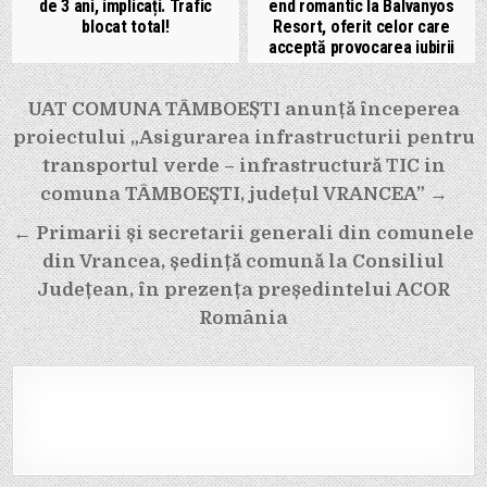
de 3 ani, implicați. Trafic
end romantic la Balvanyos
blocat total!
Resort, oferit celor care
acceptă provocarea iubirii
Navigare
UAT COMUNA TÂMBOEȘTI anunță începerea
în
proiectului „Asigurarea infrastructurii pentru
articole
transportul verde – infrastructură TIC in
comuna TÂMBOEŞTI, județul VRANCEA” →
← Primarii și secretarii generali din comunele
din Vrancea, ședință comună la Consiliul
Județean, în prezența președintelui ACOR
România