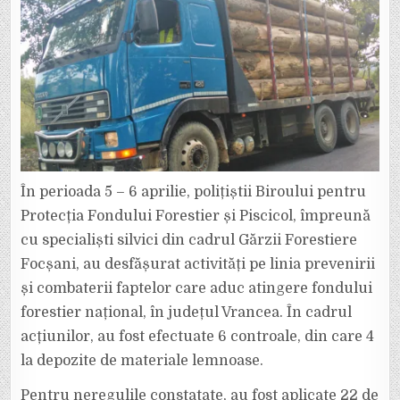
FONDULUI
FORESTIER
În perioada 5 – 6 aprilie, polițiștii Biroului pentru
Protecția Fondului Forestier și Piscicol, împreună
cu specialiști silvici din cadrul Gărzii Forestiere
Focșani, au desfășurat activități pe linia prevenirii
și combaterii faptelor care aduc atingere fondului
forestier național, în județul Vrancea. În cadrul
acțiunilor, au fost efectuate 6 controale, din care 4
la depozite de materiale lemnoase.
Pentru neregulile constatate, au fost aplicate 22 de