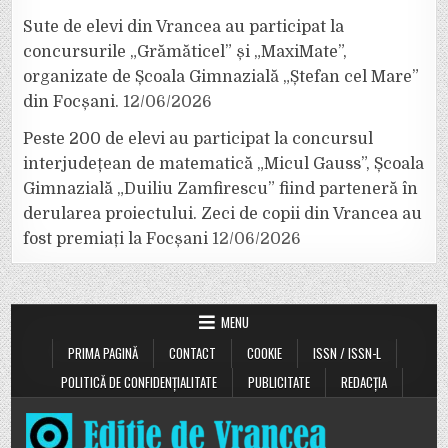
Sute de elevi din Vrancea au participat la
concursurile „Grămăticel” și „MaxiMate”,
organizate de Școala Gimnazială „Ștefan cel Mare”
din Focșani.
12/06/2026
Peste 200 de elevi au participat la concursul
interjudețean de matematică „Micul Gauss”, Școala
Gimnazială „Duiliu Zamfirescu” fiind parteneră în
derularea proiectului. Zeci de copii din Vrancea au
fost premiați la Focșani
12/06/2026
MENU
PRIMA PAGINĂ
CONTACT
COOKIE
ISSN / ISSN-L
POLITICĂ DE CONFIDENȚIALITATE
PUBLICITATE
REDACȚIA