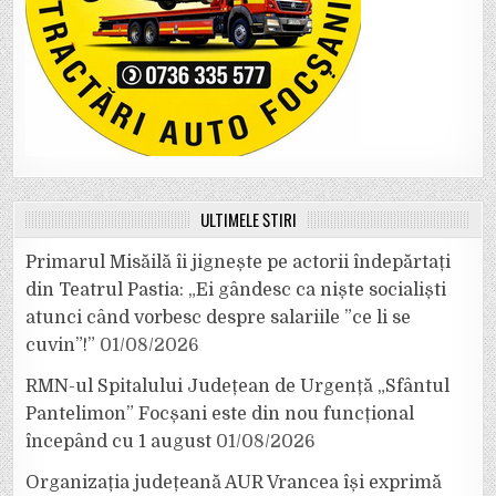
ULTIMELE ȘTIRI
Primarul Misăilă îi jignește pe actorii îndepărtați
din Teatrul Pastia: „Ei gândesc ca niște socialiști
atunci când vorbesc despre salariile ”ce li se
cuvin”!”
01/08/2026
RMN-ul Spitalului Județean de Urgență „Sfântul
Pantelimon” Focșani este din nou funcțional
începând cu 1 august
01/08/2026
Organizația județeană AUR Vrancea își exprimă