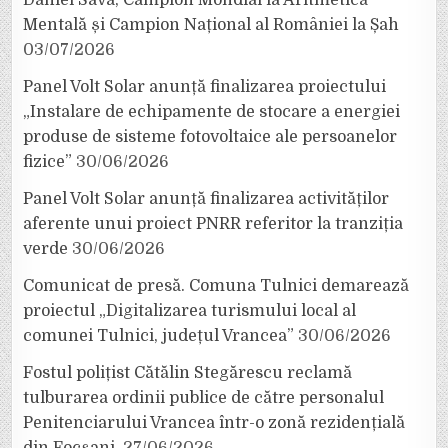
Daniel Sava, Campion Mondial la Aritmetică
Mentală și Campion Național al României la Șah
03/07/2026
Panel Volt Solar anunță finalizarea proiectului
„Instalare de echipamente de stocare a energiei
produse de sisteme fotovoltaice ale persoanelor
fizice”
30/06/2026
Panel Volt Solar anunță finalizarea activităților
aferente unui proiect PNRR referitor la tranziția
verde
30/06/2026
Comunicat de presă. Comuna Tulnici demarează
proiectul „Digitalizarea turismului local al
comunei Tulnici, județul Vrancea”
30/06/2026
Fostul polițist Cătălin Stegărescu reclamă
tulburarea ordinii publice de către personalul
Penitenciarului Vrancea într-o zonă rezidențială