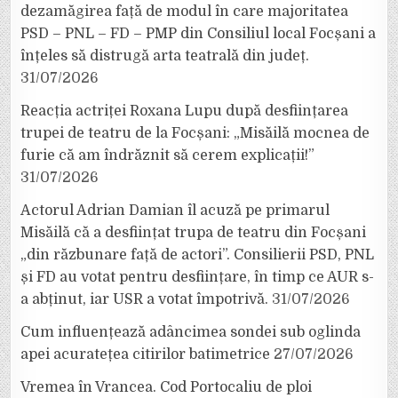
dezamăgirea față de modul în care majoritatea
PSD – PNL – FD – PMP din Consiliul local Focșani a
înțeles să distrugă arta teatrală din județ.
31/07/2026
Reacția actriței Roxana Lupu după desființarea
trupei de teatru de la Focșani: „Misăilă mocnea de
furie că am îndrăznit să cerem explicații!”
31/07/2026
Actorul Adrian Damian îl acuză pe primarul
Misăilă că a desființat trupa de teatru din Focșani
„din răzbunare față de actori”. Consilierii PSD, PNL
și FD au votat pentru desființare, în timp ce AUR s-
a abținut, iar USR a votat împotrivă.
31/07/2026
Cum influențează adâncimea sondei sub oglinda
apei acuratețea citirilor batimetrice
27/07/2026
Vremea în Vrancea. Cod Portocaliu de ploi