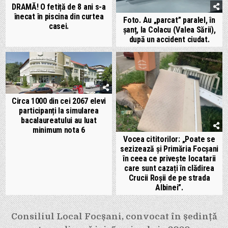
DRAMĂ! O fetiță de 8 ani s-a
înecat în piscina din curtea
Foto. Au „parcat” paralel, în
casei.
șanț, la Colacu (Valea Sării),
după un accident ciudat.
Circa 1000 din cei 2067 elevi
participanți la simularea
bacalaureatului au luat
minimum nota 6
Vocea cititorilor: „Poate se
sezizează și Primăria Focșani
în ceea ce privește locatarii
care sunt cazați în clădirea
Crucii Roșii de pe strada
Albinei”.
Navigare
Consiliul Local Focșani, convocat în ședință