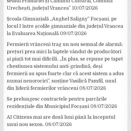
sediul Primăriei și Căminul Cultural, Comuna
Urechești, județul Vrancea”
10/07/2026
Școala Gimnazială „Anghel Saligny” Focșani, pe
locul I între școlile gimnaziale din județul Vrancea
la Evaluarea Națională
09/07/2026
Fermierii vrânceni trag un nou semnal de alarmă:
prețuri prea mici la laptele vândut de producători
și piață tot mai dificilă. „În plus, se repune pe tapet
chestiunea sistemului anti-grindină, deși
fermierii au spus foarte clar că acest sistem a adus
numai nenorociri”, susține Vasilică Pamfil, unul
din liderii fermierilor vrânceni
08/07/2026
Se prelungesc contractele pentru parcările
rezidențiale din Municipiul Focșani
08/07/2026
AI Citizens mai are două luni până la începutul
unui nou sezon.
08/07/2026