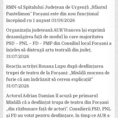
RMN-ul Spitalului Județean de Urgență „Sfântul
Pantelimon” Focșani este din nou funcțional
începând cu 1 august
01/08/2026
Organizația județeană AUR Vrancea își exprimă
dezamăgirea față de modul în care majoritatea
PSD – PNL – FD – PMP din Consiliul local Focșani a
înțeles să distrugă arta teatrală din județ.
31/07/2026
Reacția actriței Roxana Lupu după desființarea
trupei de teatru de la Focșani: „Misăilă mocnea de
furie că am îndrăznit să cerem explicații!”
31/07/2026
Actorul Adrian Damian îl acuză pe primarul
Misăilă că a desființat trupa de teatru din Focșani
„din răzbunare față de actori”. Consilierii PSD, PNL
și FD au votat pentru desființare, în timp ce AUR s-