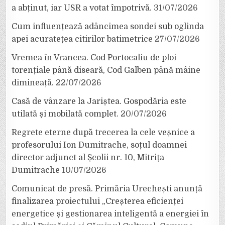
a abținut, iar USR a votat împotrivă.
31/07/2026
Cum influențează adâncimea sondei sub oglinda
apei acuratețea citirilor batimetrice
27/07/2026
Vremea în Vrancea. Cod Portocaliu de ploi
torențiale până diseară, Cod Galben până mâine
dimineață.
22/07/2026
Casă de vânzare la Jariștea. Gospodăria este
utilată și mobilată complet.
20/07/2026
Regrete eterne după trecerea la cele veșnice a
profesorului Ion Dumitrache, soțul doamnei
director adjunct al Școlii nr. 10, Mitrița
Dumitrache
10/07/2026
Comunicat de presă. Primăria Urechești anunță
finalizarea proiectului „Creșterea eficienței
energetice și gestionarea inteligentă a energiei în