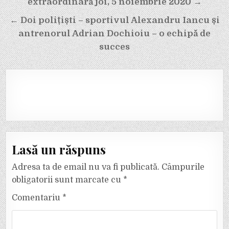
în
extraordinară joi, 5 noiembrie 2020 →
articole
← Doi polițiști – sportivul Alexandru Iancu și
antrenorul Adrian Dochioiu – o echipă de
succes
Lasă un răspuns
Adresa ta de email nu va fi publicată.
Câmpurile
obligatorii sunt marcate cu
*
Comentariu
*