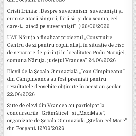
din Focșani.
27/06/2026
Cristi Irimia: „Despre suveranism, suveraniști și
cum se atacă singuri, fără să-și dea seama, cei
care-i… atacă pe suveraniști” :)
26/06/2026
UAT Năruja a finalizat proiectul „Construire
Centru de zi pentru copiii aflați în situație de risc
de separare de părinți în localitatea Podu Nărujei,
comuna Năruja, județul Vrancea”
24/06/2026
Elevii de la Școala Gimnazială „Ioan Cîmpineanu”
din Câmpineanca au fost premiați pentru
rezultatele deosebite obținute în acest an școlar
22/06/2026
Sute de elevi din Vrancea au participat la
concursurile „Grămăticel” și „MaxiMate”,
organizate de Școala Gimnazială „Ștefan cel Mare”
din Focșani.
12/06/2026