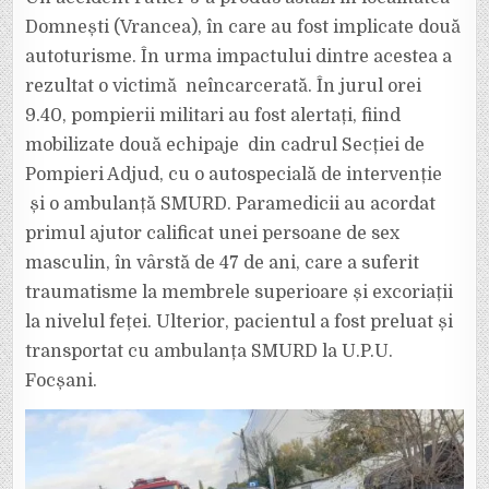
CU
O
Domnești (Vrancea), în care au fost implicate două
PERSOANĂ
RĂNITĂ,
autoturisme. În urma impactului dintre acestea a
LA
DOMNEȘTI
rezultat o victimă neîncarcerată. În jurul orei
9.40, pompierii militari au fost alertați, fiind
mobilizate două echipaje din cadrul Secției de
Pompieri Adjud, cu o autospecială de intervenție
și o ambulanță SMURD. Paramedicii au acordat
primul ajutor calificat unei persoane de sex
masculin, în vârstă de 47 de ani, care a suferit
traumatisme la membrele superioare și excoriații
la nivelul feței. Ulterior, pacientul a fost preluat și
transportat cu ambulanța SMURD la U.P.U.
Focșani.