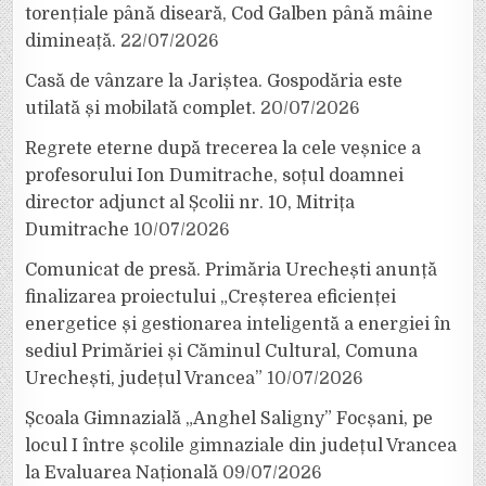
torențiale până diseară, Cod Galben până mâine
dimineață.
22/07/2026
Casă de vânzare la Jariștea. Gospodăria este
utilată și mobilată complet.
20/07/2026
Regrete eterne după trecerea la cele veșnice a
profesorului Ion Dumitrache, soțul doamnei
director adjunct al Școlii nr. 10, Mitrița
Dumitrache
10/07/2026
Comunicat de presă. Primăria Urechești anunță
finalizarea proiectului „Creșterea eficienței
energetice și gestionarea inteligentă a energiei în
sediul Primăriei și Căminul Cultural, Comuna
Urechești, județul Vrancea”
10/07/2026
Școala Gimnazială „Anghel Saligny” Focșani, pe
locul I între școlile gimnaziale din județul Vrancea
la Evaluarea Națională
09/07/2026