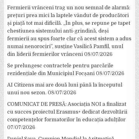
Fermierii vrânceni trag un nou semnal de alarmă:
prețuri prea mici la laptele vândut de producători
și piață tot mai dificilă. „În plus, se repune pe tapet
chestiunea sistemului anti-grindină, deși
fermierii au spus foarte clar că acest sistem a adus
numai nenorociri”, susține Vasilică Pamfil, unul
din liderii fermierilor vrânceni
08/07/2026
Se prelungesc contractele pentru parcările
rezidențiale din Municipiul Focșani
08/07/2026
AI Citizens mai are două luni până la începutul
unui nou sezon.
08/07/2026
COMUNICAT DE PRESĂ: Asociația NOI a finalizat
cu succes proiectul Erasmus+ dedicat dezvoltării
competențelor formatorilor în educația adulților
07/07/2026