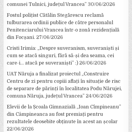
comunei Tulnici, județul Vrancea”
30/06/2026
Fostul polițist Cătălin Stegărescu reclamă
tulburarea ordinii publice de către personalul
Penitenciarului Vrancea într-o zonă rezidențială
din Focșani.
27/06/2026
Cristi Irimia: „Despre suveranism, suveraniști și
cum se atacă singuri, fără să-și dea seama, cei
care-i… atacă pe suveraniști” :)
26/06/2026
UAT Năruja a finalizat proiectul „Construire
Centru de zi pentru copiii aflați în situație de risc
de separare de părinți în localitatea Podu Nărujei,
comuna Năruja, județul Vrancea”
24/06/2026
Elevii de la Școala Gimnazială „Ioan Cîmpineanu”
din Câmpineanca au fost premiați pentru
rezultatele deosebite obținute în acest an școlar
22/06/2026