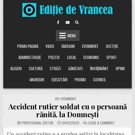
Skip
to
content
MENU
PRIMA PAGINĂ
VIDEO
EMISIUNI
EVENIMENT
JUSTIȚIE
ADMINISTRAȚIE
POLITIC
LOCAL
ECONOMIC
SPORT
ALEGERI
CULTURĂ
STRĂZI
SĂNĂTATE
ÎNVĂȚĂMÂNT
OPINII
ANUNȚURI
EXECUTĂRI
PROMO
COOKIES
POSTED
EVENIMENT
IN
Accident rutier soldat cu o persoană
rănită, la Domnești
ON
PROFESIONAL EDITOR
04/11/2020
LEAVE A COMMENT
ACCIDENT
RUTIER
SOLDAT
Un accident rutier s-a produs astăzi în localitatea