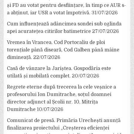
și FD au votat pentru desființare, în timp ce AUR s-
a abținut, iar USR a votat împotrivă.
31/07/2026
Cum influențează adâncimea sondei sub oglinda
apei acuratețea citirilor batimetrice
27/07/2026
Vremea în Vrancea. Cod Portocaliu de ploi
torențiale până diseară, Cod Galben până mâine
dimineață.
22/07/2026
Casă de vânzare la Jariștea. Gospodăria este
utilată și mobilată complet.
20/07/2026
Regrete eterne după trecerea la cele veșnice a
profesorului Ion Dumitrache, soțul doamnei
director adjunct al Școlii nr. 10, Mitrița
Dumitrache
10/07/2026
Comunicat de presă. Primăria Urechești anunță
finalizarea proiectului „Creșterea eficienței