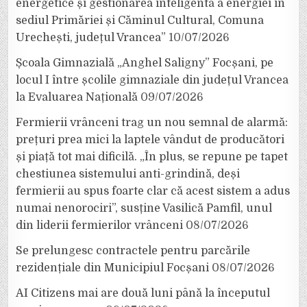
energetice și gestionarea inteligentă a energiei în
sediul Primăriei și Căminul Cultural, Comuna
Urechești, județul Vrancea”
10/07/2026
Școala Gimnazială „Anghel Saligny” Focșani, pe
locul I între școlile gimnaziale din județul Vrancea
la Evaluarea Națională
09/07/2026
Fermierii vrânceni trag un nou semnal de alarmă:
prețuri prea mici la laptele vândut de producători
și piață tot mai dificilă. „În plus, se repune pe tapet
chestiunea sistemului anti-grindină, deși
fermierii au spus foarte clar că acest sistem a adus
numai nenorociri”, susține Vasilică Pamfil, unul
din liderii fermierilor vrânceni
08/07/2026
Se prelungesc contractele pentru parcările
rezidențiale din Municipiul Focșani
08/07/2026
AI Citizens mai are două luni până la începutul