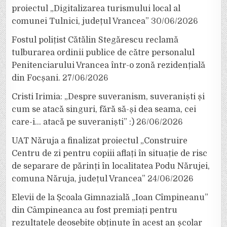
proiectul „Digitalizarea turismului local al
comunei Tulnici, județul Vrancea”
30/06/2026
Fostul polițist Cătălin Stegărescu reclamă
tulburarea ordinii publice de către personalul
Penitenciarului Vrancea într-o zonă rezidențială
din Focșani.
27/06/2026
Cristi Irimia: „Despre suveranism, suveraniști și
cum se atacă singuri, fără să-și dea seama, cei
care-i… atacă pe suveraniști” :)
26/06/2026
UAT Năruja a finalizat proiectul „Construire
Centru de zi pentru copiii aflați în situație de risc
de separare de părinți în localitatea Podu Nărujei,
comuna Năruja, județul Vrancea”
24/06/2026
Elevii de la Școala Gimnazială „Ioan Cîmpineanu”
din Câmpineanca au fost premiați pentru
rezultatele deosebite obținute în acest an școlar