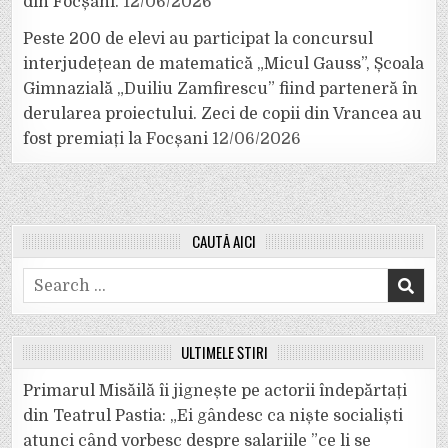
din Focșani.
12/06/2026
Peste 200 de elevi au participat la concursul
interjudețean de matematică „Micul Gauss”, Școala
Gimnazială „Duiliu Zamfirescu” fiind parteneră în
derularea proiectului. Zeci de copii din Vrancea au
fost premiați la Focșani
12/06/2026
CAUTĂ AICI
Search
for:
ULTIMELE ȘTIRI
Primarul Misăilă îi jignește pe actorii îndepărtați
din Teatrul Pastia: „Ei gândesc ca niște socialiști
atunci când vorbesc despre salariile ”ce li se