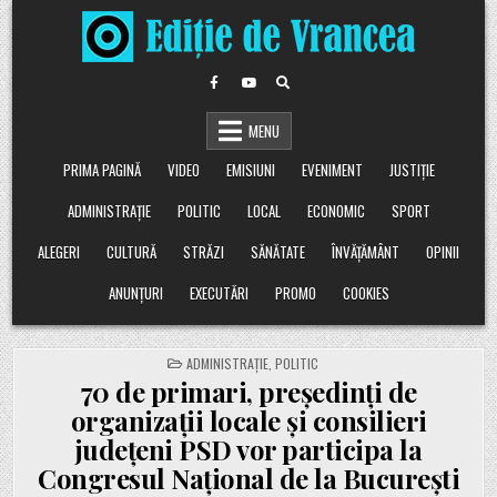
Skip
to
content
MENU
PRIMA PAGINĂ
VIDEO
EMISIUNI
EVENIMENT
JUSTIȚIE
ADMINISTRAȚIE
POLITIC
LOCAL
ECONOMIC
SPORT
ALEGERI
CULTURĂ
STRĂZI
SĂNĂTATE
ÎNVĂȚĂMÂNT
OPINII
ANUNȚURI
EXECUTĂRI
PROMO
COOKIES
POSTED
ADMINISTRAȚIE
,
POLITIC
IN
70 de primari, președinți de
organizații locale și consilieri
județeni PSD vor participa la
Congresul Național de la București