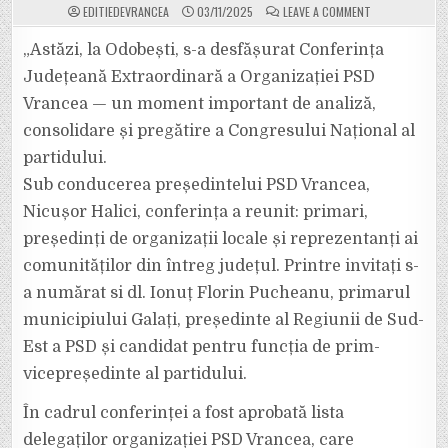
ON
EDITIEDEVRANCEA
03/11/2025
LEAVE A COMMENT
70
DE
PRIMARI,
„Astăzi, la Odobești, s-a desfășurat Conferința
PREȘEDINȚI
DE
Județeană Extraordinară a Organizației PSD
ORGANIZAȚII
LOCALE
Vrancea — un moment important de analiză,
ȘI
CONSILIERI
consolidare și pregătire a Congresului Național al
JUDEȚENI
PSD
VOR
partidului.
PARTICIPA
LA
Sub conducerea președintelui PSD Vrancea,
CONGRESUL
NAȚIONAL
Nicușor Halici, conferința a reunit: primari,
DE
LA
președinți de organizații locale și reprezentanți ai
BUCUREȘTI
comunităților din întreg județul. Printre invitați s-
a numărat si dl. Ionuț Florin Pucheanu, primarul
municipiului Galați, președinte al Regiunii de Sud-
Est a PSD și candidat pentru funcția de prim-
vicepreședinte al partidului.
În cadrul conferinței a fost aprobată lista
delegaților organizației PSD Vrancea, care