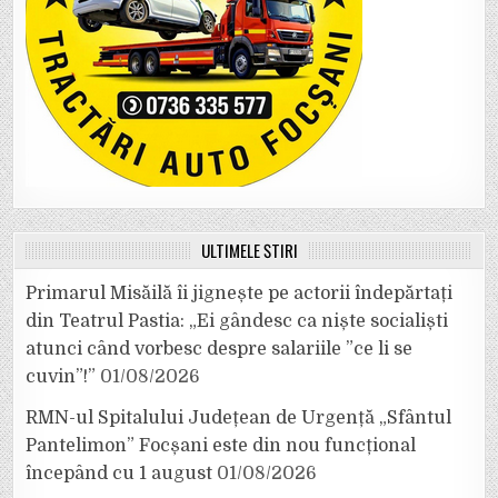
ULTIMELE ȘTIRI
Primarul Misăilă îi jignește pe actorii îndepărtați
din Teatrul Pastia: „Ei gândesc ca niște socialiști
atunci când vorbesc despre salariile ”ce li se
cuvin”!”
01/08/2026
RMN-ul Spitalului Județean de Urgență „Sfântul
Pantelimon” Focșani este din nou funcțional
începând cu 1 august
01/08/2026