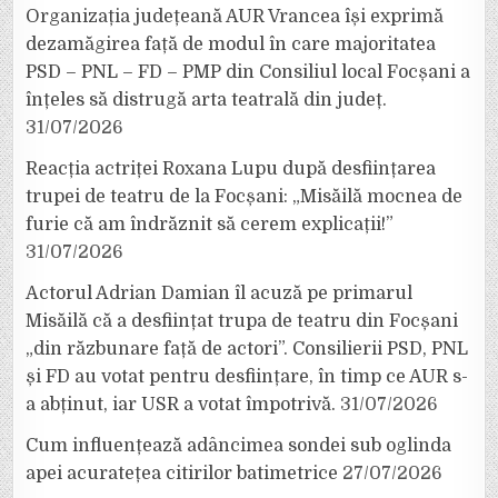
Organizația județeană AUR Vrancea își exprimă
dezamăgirea față de modul în care majoritatea
PSD – PNL – FD – PMP din Consiliul local Focșani a
înțeles să distrugă arta teatrală din județ.
31/07/2026
Reacția actriței Roxana Lupu după desființarea
trupei de teatru de la Focșani: „Misăilă mocnea de
furie că am îndrăznit să cerem explicații!”
31/07/2026
Actorul Adrian Damian îl acuză pe primarul
Misăilă că a desființat trupa de teatru din Focșani
„din răzbunare față de actori”. Consilierii PSD, PNL
și FD au votat pentru desființare, în timp ce AUR s-
a abținut, iar USR a votat împotrivă.
31/07/2026
Cum influențează adâncimea sondei sub oglinda
apei acuratețea citirilor batimetrice
27/07/2026