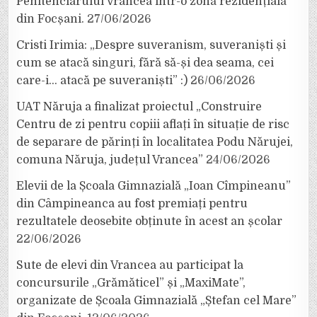
Penitenciarului Vrancea într-o zonă rezidențială
din Focșani.
27/06/2026
Cristi Irimia: „Despre suveranism, suveraniști și
cum se atacă singuri, fără să-și dea seama, cei
care-i… atacă pe suveraniști” :)
26/06/2026
UAT Năruja a finalizat proiectul „Construire
Centru de zi pentru copiii aflați în situație de risc
de separare de părinți în localitatea Podu Nărujei,
comuna Năruja, județul Vrancea”
24/06/2026
Elevii de la Școala Gimnazială „Ioan Cîmpineanu”
din Câmpineanca au fost premiați pentru
rezultatele deosebite obținute în acest an școlar
22/06/2026
Sute de elevi din Vrancea au participat la
concursurile „Grămăticel” și „MaxiMate”,
organizate de Școala Gimnazială „Ștefan cel Mare”