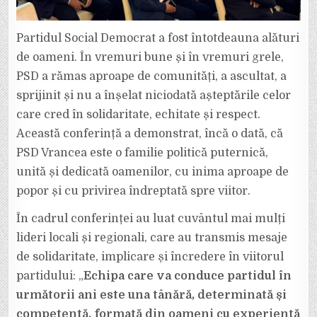
Partidul Social Democrat a fost întotdeauna alături
de oameni. În vremuri bune și în vremuri grele,
PSD a rămas aproape de comunități, a ascultat, a
sprijinit și nu a înșelat niciodată așteptările celor
care cred în solidaritate, echitate și respect.
Această conferință a demonstrat, încă o dată, că
PSD Vrancea este o familie politică puternică,
unită și dedicată oamenilor, cu inima aproape de
popor și cu privirea îndreptată spre viitor.
În cadrul conferinței au luat cuvântul mai mulți
lideri locali și regionali, care au transmis mesaje
de solidaritate, implicare și încredere în viitorul
partidului: „
Echipa care va conduce partidul în
următorii ani este una tânără, determinată și
competentă, formată din oameni cu experiență