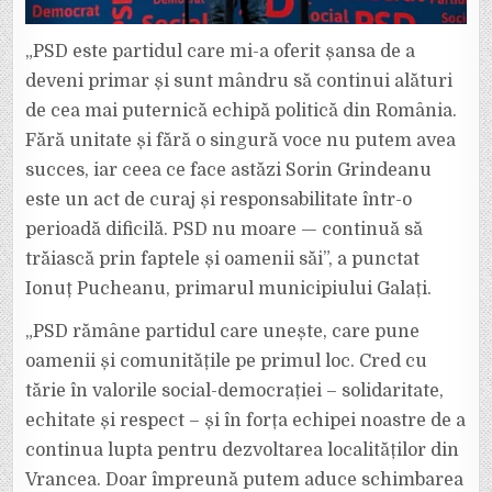
„PSD este partidul care mi-a oferit șansa de a
deveni primar și sunt mândru să continui alături
de cea mai puternică echipă politică din România.
Fără unitate și fără o singură voce nu putem avea
succes, iar ceea ce face astăzi Sorin Grindeanu
este un act de curaj și responsabilitate într-o
perioadă dificilă. PSD nu moare — continuă să
trăiască prin faptele și oamenii săi”, a punctat
Ionuț Pucheanu, primarul municipiului Galați.
„PSD rămâne partidul care unește, care pune
oamenii și comunitățile pe primul loc. Cred cu
tărie în valorile social-democrației – solidaritate,
echitate și respect – și în forța echipei noastre de a
continua lupta pentru dezvoltarea localităților din
Vrancea. Doar împreună putem aduce schimbarea