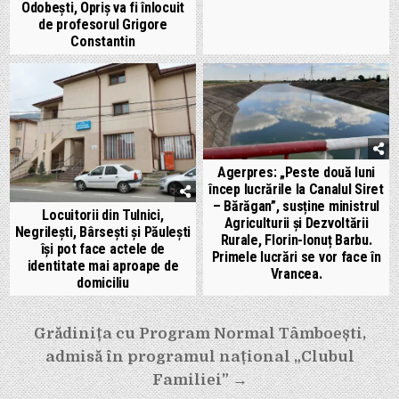
Odobești, Opriș va fi înlocuit
de profesorul Grigore
Constantin
Agerpres: „Peste două luni
încep lucrările la Canalul Siret
– Bărăgan”, susține ministrul
Locuitorii din Tulnici,
Agriculturii și Dezvoltării
Negrilești, Bârsești și Păulești
Rurale, Florin-Ionuț Barbu.
își pot face actele de
Primele lucrări se vor face în
identitate mai aproape de
Vrancea.
domiciliu
Navigare
Grădinița cu Program Normal Tâmboești,
admisă în programul național „Clubul
în
Familiei” →