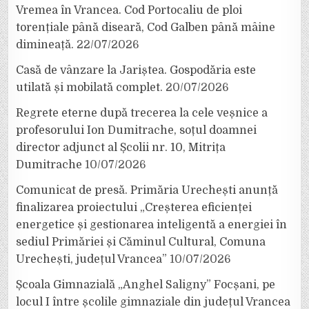
Vremea în Vrancea. Cod Portocaliu de ploi
torențiale până diseară, Cod Galben până mâine
dimineață.
22/07/2026
Casă de vânzare la Jariștea. Gospodăria este
utilată și mobilată complet.
20/07/2026
Regrete eterne după trecerea la cele veșnice a
profesorului Ion Dumitrache, soțul doamnei
director adjunct al Școlii nr. 10, Mitrița
Dumitrache
10/07/2026
Comunicat de presă. Primăria Urechești anunță
finalizarea proiectului „Creșterea eficienței
energetice și gestionarea inteligentă a energiei în
sediul Primăriei și Căminul Cultural, Comuna
Urechești, județul Vrancea”
10/07/2026
Școala Gimnazială „Anghel Saligny” Focșani, pe
locul I între școlile gimnaziale din județul Vrancea