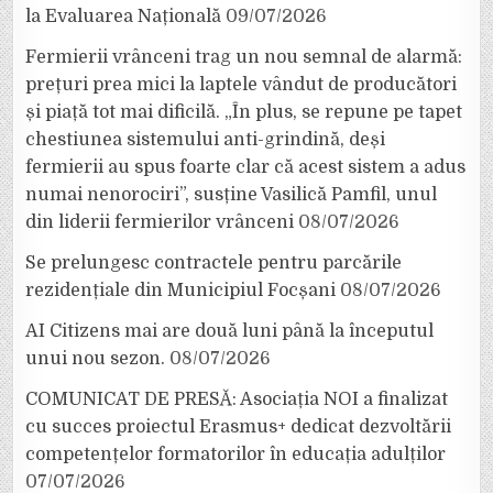
la Evaluarea Națională
09/07/2026
Fermierii vrânceni trag un nou semnal de alarmă:
prețuri prea mici la laptele vândut de producători
și piață tot mai dificilă. „În plus, se repune pe tapet
chestiunea sistemului anti-grindină, deși
fermierii au spus foarte clar că acest sistem a adus
numai nenorociri”, susține Vasilică Pamfil, unul
din liderii fermierilor vrânceni
08/07/2026
Se prelungesc contractele pentru parcările
rezidențiale din Municipiul Focșani
08/07/2026
AI Citizens mai are două luni până la începutul
unui nou sezon.
08/07/2026
COMUNICAT DE PRESĂ: Asociația NOI a finalizat
cu succes proiectul Erasmus+ dedicat dezvoltării
competențelor formatorilor în educația adulților
07/07/2026