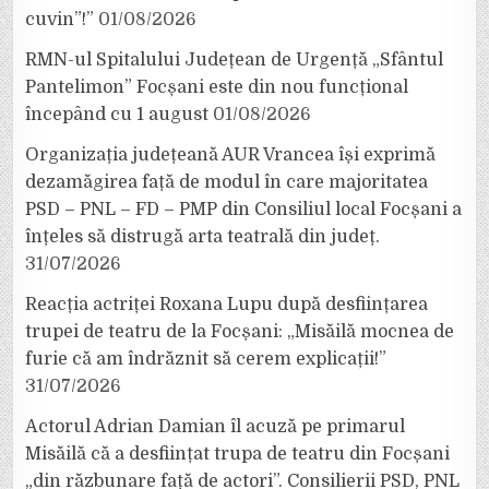
cuvin”!”
01/08/2026
RMN-ul Spitalului Județean de Urgență „Sfântul
Pantelimon” Focșani este din nou funcțional
începând cu 1 august
01/08/2026
Organizația județeană AUR Vrancea își exprimă
dezamăgirea față de modul în care majoritatea
PSD – PNL – FD – PMP din Consiliul local Focșani a
înțeles să distrugă arta teatrală din județ.
31/07/2026
Reacția actriței Roxana Lupu după desființarea
trupei de teatru de la Focșani: „Misăilă mocnea de
furie că am îndrăznit să cerem explicații!”
31/07/2026
Actorul Adrian Damian îl acuză pe primarul
Misăilă că a desființat trupa de teatru din Focșani
„din răzbunare față de actori”. Consilierii PSD, PNL