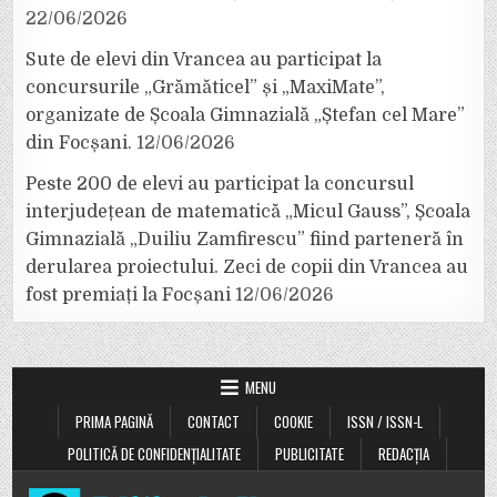
22/06/2026
Sute de elevi din Vrancea au participat la
concursurile „Grămăticel” și „MaxiMate”,
organizate de Școala Gimnazială „Ștefan cel Mare”
din Focșani.
12/06/2026
Peste 200 de elevi au participat la concursul
interjudețean de matematică „Micul Gauss”, Școala
Gimnazială „Duiliu Zamfirescu” fiind parteneră în
derularea proiectului. Zeci de copii din Vrancea au
fost premiați la Focșani
12/06/2026
MENU
PRIMA PAGINĂ
CONTACT
COOKIE
ISSN / ISSN-L
POLITICĂ DE CONFIDENȚIALITATE
PUBLICITATE
REDACȚIA