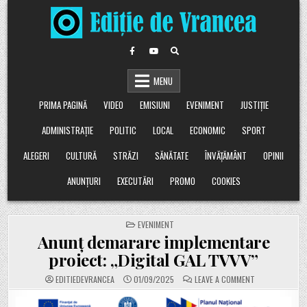
Skip
to
content
MENU
PRIMA PAGINĂ
VIDEO
EMISIUNI
EVENIMENT
JUSTIȚIE
ADMINISTRAȚIE
POLITIC
LOCAL
ECONOMIC
SPORT
ALEGERI
CULTURĂ
STRĂZI
SĂNĂTATE
ÎNVĂȚĂMÂNT
OPINII
ANUNȚURI
EXECUTĂRI
PROMO
COOKIES
POSTED
EVENIMENT
IN
Anunț demarare implementare
proiect: „Digital GAL TVVV”
ON
EDITIEDEVRANCEA
01/09/2025
LEAVE A COMMENT
ANUNȚ
DEMARARE
IMPLEMENTARE