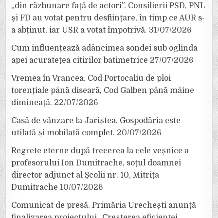
„din răzbunare față de actori”. Consilierii PSD, PNL
și FD au votat pentru desființare, în timp ce AUR s-
a abținut, iar USR a votat împotrivă.
31/07/2026
Cum influențează adâncimea sondei sub oglinda
apei acuratețea citirilor batimetrice
27/07/2026
Vremea în Vrancea. Cod Portocaliu de ploi
torențiale până diseară, Cod Galben până mâine
dimineață.
22/07/2026
Casă de vânzare la Jariștea. Gospodăria este
utilată și mobilată complet.
20/07/2026
Regrete eterne după trecerea la cele veșnice a
profesorului Ion Dumitrache, soțul doamnei
director adjunct al Școlii nr. 10, Mitrița
Dumitrache
10/07/2026
Comunicat de presă. Primăria Urechești anunță
finalizarea proiectului „Creșterea eficienței