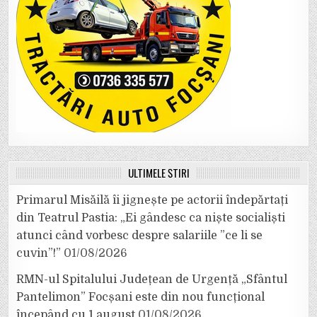
ULTIMELE ȘTIRI
Primarul Misăilă îi jignește pe actorii îndepărtați
din Teatrul Pastia: „Ei gândesc ca niște socialiști
atunci când vorbesc despre salariile ”ce li se
cuvin”!”
01/08/2026
RMN-ul Spitalului Județean de Urgență „Sfântul
Pantelimon” Focșani este din nou funcțional
începând cu 1 august
01/08/2026