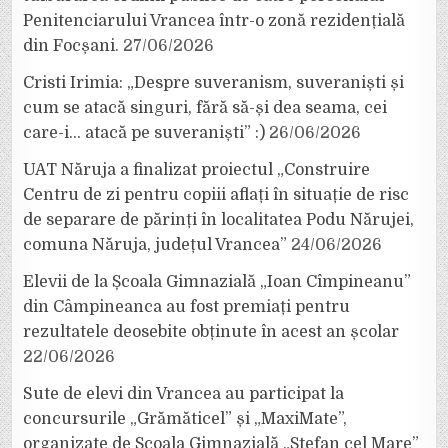
Penitenciarului Vrancea într-o zonă rezidențială
din Focșani.
27/06/2026
Cristi Irimia: „Despre suveranism, suveraniști și
cum se atacă singuri, fără să-și dea seama, cei
care-i… atacă pe suveraniști” :)
26/06/2026
UAT Năruja a finalizat proiectul „Construire
Centru de zi pentru copiii aflați în situație de risc
de separare de părinți în localitatea Podu Nărujei,
comuna Năruja, județul Vrancea”
24/06/2026
Elevii de la Școala Gimnazială „Ioan Cîmpineanu”
din Câmpineanca au fost premiați pentru
rezultatele deosebite obținute în acest an școlar
22/06/2026
Sute de elevi din Vrancea au participat la
concursurile „Grămăticel” și „MaxiMate”,
organizate de Școala Gimnazială „Ștefan cel Mare”