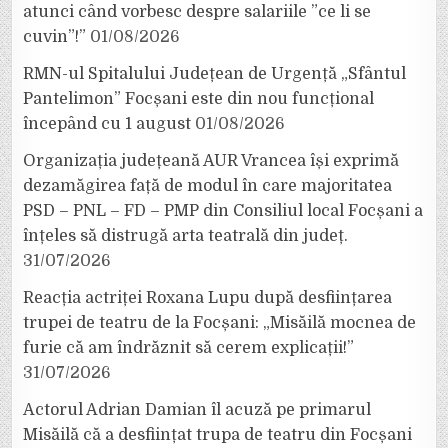
atunci când vorbesc despre salariile ”ce li se
cuvin”!”
01/08/2026
RMN-ul Spitalului Județean de Urgență „Sfântul
Pantelimon” Focșani este din nou funcțional
începând cu 1 august
01/08/2026
Organizația județeană AUR Vrancea își exprimă
dezamăgirea față de modul în care majoritatea
PSD – PNL – FD – PMP din Consiliul local Focșani a
înțeles să distrugă arta teatrală din județ.
31/07/2026
Reacția actriței Roxana Lupu după desființarea
trupei de teatru de la Focșani: „Misăilă mocnea de
furie că am îndrăznit să cerem explicații!”
31/07/2026
Actorul Adrian Damian îl acuză pe primarul
Misăilă că a desființat trupa de teatru din Focșani