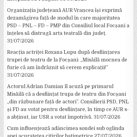
Organizația județeană AUR Vrancea își exprimă
dezamăgirea față de modul în care majoritatea
PSD – PNL – FD – PMP din Consiliul local Focșani a
înțeles să distrugă arta teatrală din județ.
31/07/2026
Reacția actriței Roxana Lupu după desființarea
trupei de teatru de la Focșani: „Misăilă mocnea de
furie că am îndrăznit să cerem explicații!”
31/07/2026
Actorul Adrian Damian îl acuză pe primarul
Misăilă că a desființat trupa de teatru din Focșani
„din răzbunare față de actori”. Consilierii PSD, PNL
și FD au votat pentru desființare, în timp ce AUR s-
a abținut, iar USR a votat împotrivă.
31/07/2026
Cum influențează adâncimea sondei sub oglinda
apei acuratețea citirilor batimetrice
27/07/2026