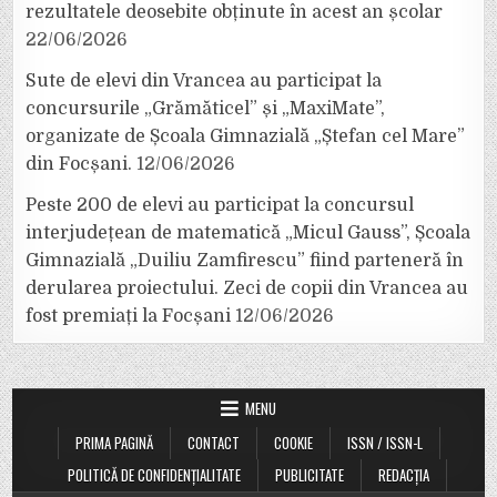
rezultatele deosebite obținute în acest an școlar
22/06/2026
Sute de elevi din Vrancea au participat la
concursurile „Grămăticel” și „MaxiMate”,
organizate de Școala Gimnazială „Ștefan cel Mare”
din Focșani.
12/06/2026
Peste 200 de elevi au participat la concursul
interjudețean de matematică „Micul Gauss”, Școala
Gimnazială „Duiliu Zamfirescu” fiind parteneră în
derularea proiectului. Zeci de copii din Vrancea au
fost premiați la Focșani
12/06/2026
MENU
PRIMA PAGINĂ
CONTACT
COOKIE
ISSN / ISSN-L
POLITICĂ DE CONFIDENȚIALITATE
PUBLICITATE
REDACȚIA