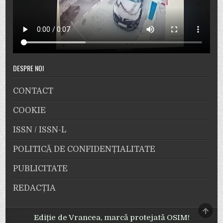
DESPRE NOI
CONTACT
COOKIE
ISSN / ISSN-L
POLITICĂ DE CONFIDENȚIALITATE
PUBLICITATE
REDACȚIA
SCRO
TO
Ediție de Vrancea, marcă protejată OSIM!