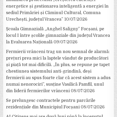
energetice și gestionarea inteligentă a energiei în
sediul Primăriei și Căminul Cultural, Comuna
Urechești, județul Vrancea”
10/07/2026
Școala Gimnazială „Anghel Saligny” Focșani, pe
locul I între școlile gimnaziale din județul Vrancea
la Evaluarea Națională
09/07/2026
Fermierii vrânceni trag un nou semnal de alarmă:
prețuri prea mici la laptele vândut de producători
și piață tot mai dificilă. „În plus, se repune pe tapet
chestiunea sistemului anti-grindină, deși
fermierii au spus foarte clar că acest sistem a adus
numai nenorociri”, susține Vasilică Pamfil, unul
din liderii fermierilor vrânceni
08/07/2026
Se prelungesc contractele pentru parcările
rezidențiale din Municipiul Focșani
08/07/2026
AI Citizens mai are două luni până la începutul