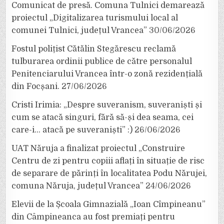
Comunicat de presă. Comuna Tulnici demarează
proiectul „Digitalizarea turismului local al
comunei Tulnici, județul Vrancea”
30/06/2026
Fostul polițist Cătălin Stegărescu reclamă
tulburarea ordinii publice de către personalul
Penitenciarului Vrancea într-o zonă rezidențială
din Focșani.
27/06/2026
Cristi Irimia: „Despre suveranism, suveraniști și
cum se atacă singuri, fără să-și dea seama, cei
care-i… atacă pe suveraniști” :)
26/06/2026
UAT Năruja a finalizat proiectul „Construire
Centru de zi pentru copiii aflați în situație de risc
de separare de părinți în localitatea Podu Nărujei,
comuna Năruja, județul Vrancea”
24/06/2026
Elevii de la Școala Gimnazială „Ioan Cîmpineanu”
din Câmpineanca au fost premiați pentru