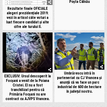
Poșta Câlnău
Rezultate finale OFICIALE
alegeri prezidențiale 2019:
vezi în articol câte voturi a
luat fiecare candidat și alte
cifre ale turului II.
Umbrărescu intră în
EXCLUSIV: Ursul descoperit la
parteneriat cu CJ Vrancea și
Focșani a venit de la Poiana
anunță că va face un parc
Cristei. El nu a fost
industrial de 600 de hectare
tranchilizat pentru că
în județul nostru.
Primăria Focșani nu are
contract cu AJVPS Vrancea.