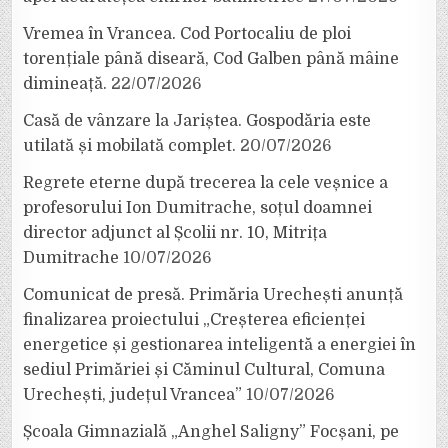
Vremea în Vrancea. Cod Portocaliu de ploi
torențiale până diseară, Cod Galben până mâine
dimineață.
22/07/2026
Casă de vânzare la Jariștea. Gospodăria este
utilată și mobilată complet.
20/07/2026
Regrete eterne după trecerea la cele veșnice a
profesorului Ion Dumitrache, soțul doamnei
director adjunct al Școlii nr. 10, Mitrița
Dumitrache
10/07/2026
Comunicat de presă. Primăria Urechești anunță
finalizarea proiectului „Creșterea eficienței
energetice și gestionarea inteligentă a energiei în
sediul Primăriei și Căminul Cultural, Comuna
Urechești, județul Vrancea”
10/07/2026
Școala Gimnazială „Anghel Saligny” Focșani, pe