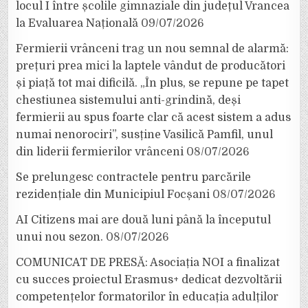
locul I între școlile gimnaziale din județul Vrancea
la Evaluarea Națională
09/07/2026
Fermierii vrânceni trag un nou semnal de alarmă:
prețuri prea mici la laptele vândut de producători
și piață tot mai dificilă. „În plus, se repune pe tapet
chestiunea sistemului anti-grindină, deși
fermierii au spus foarte clar că acest sistem a adus
numai nenorociri”, susține Vasilică Pamfil, unul
din liderii fermierilor vrânceni
08/07/2026
Se prelungesc contractele pentru parcările
rezidențiale din Municipiul Focșani
08/07/2026
AI Citizens mai are două luni până la începutul
unui nou sezon.
08/07/2026
COMUNICAT DE PRESĂ: Asociația NOI a finalizat
cu succes proiectul Erasmus+ dedicat dezvoltării
competențelor formatorilor în educația adulților