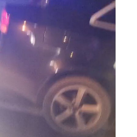
A
AVUT
NICIO
ȘANSĂ,
DIN
PĂCATE.