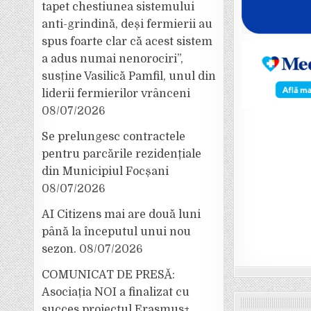
tapet chestiunea sistemului
anti-grindină, deși fermierii au
spus foarte clar că acest sistem
a adus numai nenorociri”,
susține Vasilică Pamfil, unul din
liderii fermierilor vrânceni
08/07/2026
Se prelungesc contractele
pentru parcările rezidențiale
din Municipiul Focșani
08/07/2026
AI Citizens mai are două luni
până la începutul unui nou
sezon.
08/07/2026
COMUNICAT DE PRESĂ:
Asociația NOI a finalizat cu
succes proiectul Erasmus+