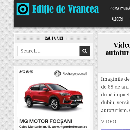
Skip
PRIMA PAGIN
to
content
ALEGERI
CAUTĂ AICI
Video
Search
autoturi
for:
Imaginile de
de 68 de ani 
după impact. 
dubiu, versi
autoturism.
VIDEO: