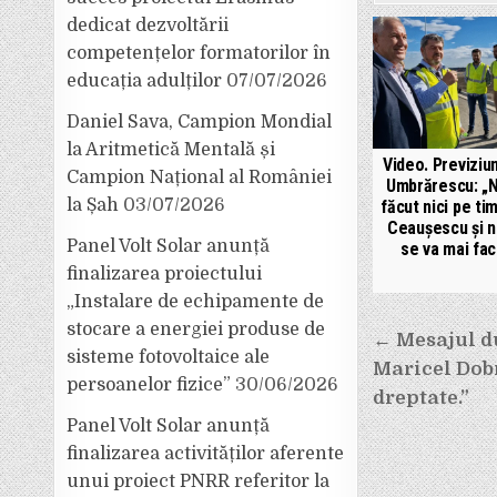
dedicat dezvoltării
competențelor formatorilor în
educația adulților
07/07/2026
Daniel Sava, Campion Mondial
la Aritmetică Mentală și
Video. Previziun
Campion Național al României
Umbrărescu: „N
la Șah
03/07/2026
făcut nici pe tim
Ceaușescu și n
Panel Volt Solar anunță
se va mai fa
finalizarea proiectului
„Instalare de echipamente de
Navigar
stocare a energiei produse de
← Mesajul du
sisteme fotovoltaice ale
în
Maricel Dobr
persoanelor fizice”
30/06/2026
articole
dreptate.”
Panel Volt Solar anunță
finalizarea activităților aferente
unui proiect PNRR referitor la