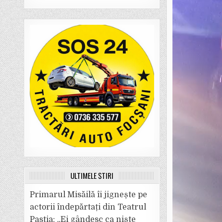
ULTIMELE ȘTIRI
Primarul Misăilă îi jignește pe
actorii îndepărtați din Teatrul
Pastia: „Ei gândesc ca niște