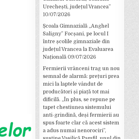
Urechești, județul Vrancea”
10/07/2026
Școala Gimnazială „Anghel
Saligny” Focșani, pe locul I
între școlile gimnaziale din
județul Vrancea la Evaluarea
Națională
09/07/2026
Fermierii vrânceni trag un nou
semnal de alarmă: prețuri prea
mici la laptele vândut de
producători și piață tot mai
dificilă. „În plus, se repune pe
tapet chestiunea sistemului
anti-grindină, deși fermierii au
spus foarte clar că acest sistem
a adus numai nenorociri”,
susține Vasilică Pamfil, unul din