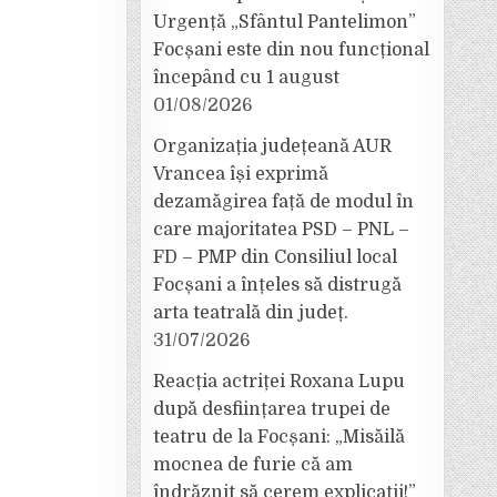
Urgență „Sfântul Pantelimon”
Focșani este din nou funcțional
începând cu 1 august
01/08/2026
Organizația județeană AUR
Vrancea își exprimă
dezamăgirea față de modul în
care majoritatea PSD – PNL –
FD – PMP din Consiliul local
Focșani a înțeles să distrugă
arta teatrală din județ.
31/07/2026
Reacția actriței Roxana Lupu
după desființarea trupei de
teatru de la Focșani: „Misăilă
mocnea de furie că am
îndrăznit să cerem explicații!”