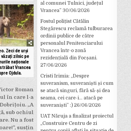
al comunei Tulnici, județul
Vrancea”
30/06/2026
Fostul polițist Cătălin
Stegărescu reclamă tulburarea
ordinii publice de către
personalul Penitenciarului
eo. Zeci de urși
Vrancea într-o zonă
 văzuți zilnic pe
rezidențială din Focșani.
urile naționale
27/06/2026
 străbat Vrancea
spre Ojdula.
Cristi Irimia: „Despre
suveranism, suveraniști și cum
Victor Roman
se atacă singuri, fără să-și dea
l în care l-a
seama, cei care-i… atacă pe
Dobrițoiu. „A
suveraniști” :)
26/06/2026
ță, sub ochiul
UAT Năruja a finalizat proiectul
are. Nu a fost
„Construire Centru de zi
are!”, susțin
pentru copiii aflați în situație de