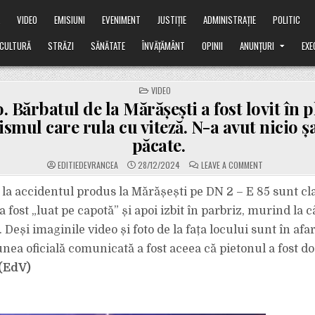
Ă
VIDEO
EMISIUNI
EVENIMENT
JUSTIȚIE
ADMINISTRAȚIE
POLITIC
CULTURĂ
STRĂZI
SĂNĂTATE
ÎNVĂȚĂMÂNT
OPINII
ANUNȚURI
EXE
POSTED
VIDEO
IN
. Bărbatul de la Mărășești a fost lovit în p
smul care rula cu viteză. N-a avut nicio ș
păcate.
ON
EDITIEDEVRANCEA
28/12/2024
LEAVE A COMMENT
VIDEO.
BĂRBATUL
DE
 la accidentul produs la Mărășești pe DN 2 – E 85 sunt cla
LA
MĂRĂȘEȘTI
a fost „luat pe capotă” și apoi izbit în parbriz, murind la
A
FOST
Deși imaginile video și foto de la fața locului sunt în afa
LOVIT
ÎN
unea oficială comunicată a fost aceea că pietonul a fost d
PLIN
DE
AUTOTURISMU
(EdV)
CARE
RULA
CU
VITEZĂ.
N-