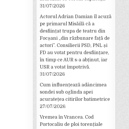
31/07/2026
Actorul Adrian Damian îl acuză
pe primarul Misăilă că a
desființat trupa de teatru din
Focșani „din răzbunare față de
actori”. Consilierii PSD, PNL și
FD au votat pentru desființare,
în timp ce AUR s-a abținut, iar
USR a votat împotrivă.
31/07/2026
Cum influențează adâncimea
sondei sub oglinda apei
acuratețea citirilor batimetrice
27/07/2026
Vremea în Vrancea. Cod
Portocaliu de ploi torențiale