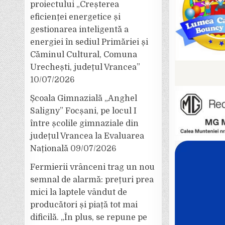
proiectului „Creșterea
eficienței energetice și
gestionarea inteligentă a
energiei în sediul Primăriei și
Căminul Cultural, Comuna
Urechești, județul Vrancea”
10/07/2026
Școala Gimnazială „Anghel
Saligny” Focșani, pe locul I
între școlile gimnaziale din
județul Vrancea la Evaluarea
Națională
09/07/2026
Fermierii vrânceni trag un nou
semnal de alarmă: prețuri prea
mici la laptele vândut de
producători și piață tot mai
dificilă. „În plus, se repune pe