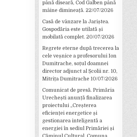
până diseară, Cod Galben până
mâine dimineață.
22/07/2026
Casă de vânzare la Jariștea.
Gospodăria este utilată și
mobilată complet.
20/07/2026
Regrete eterne după trecerea la
cele veșnice a profesorului Ion
Dumitrache, soțul doamnei
director adjunct al Școlii nr. 10,
Mitrița Dumitrache
10/07/2026
Comunicat de presă. Primăria
Urechești anunță finalizarea
proiectului „Creșterea
eficienței energetice și
gestionarea inteligentă a
energiei în sediul Primăriei și
Căminul Cultural, Comuna