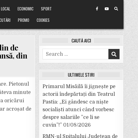
LOCAL
ECONOMIC
SPORT
CUTĂRI
PROMO
COOKIES
CAUTĂ AICI
lin de
Search
ansă, din
for:
ULTIMELE ȘTIRI
re. Pietonul
Primarul Misăilă îi jignește pe
 câteva minute
actorii îndepărtați din Teatrul
ra oricărui
Pastia: „Ei gândesc ca niște
oar acroșat de
socialiști atunci când vorbesc
L
despre salariile ”ce li se
cuvin”!”
01/08/2026
RMN-ul Spitalului Județean de