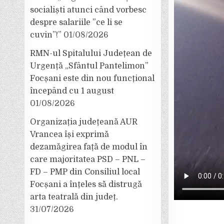
socialiști atunci când vorbesc
despre salariile ”ce li se
cuvin”!”
01/08/2026
RMN-ul Spitalului Județean de
Urgență „Sfântul Pantelimon”
Focșani este din nou funcțional
începând cu 1 august
01/08/2026
Organizația județeană AUR
Vrancea își exprimă
dezamăgirea față de modul în
care majoritatea PSD – PNL –
FD – PMP din Consiliul local
Focșani a înțeles să distrugă
arta teatrală din județ.
31/07/2026