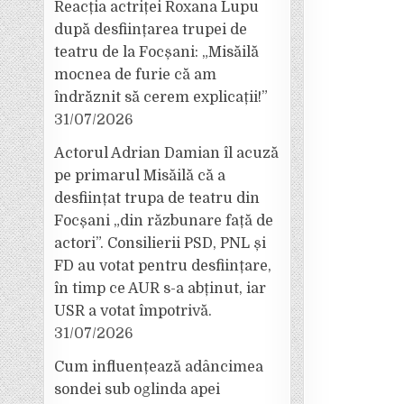
Reacția actriței Roxana Lupu
după desființarea trupei de
teatru de la Focșani: „Misăilă
mocnea de furie că am
îndrăznit să cerem explicații!”
31/07/2026
Actorul Adrian Damian îl acuză
pe primarul Misăilă că a
desființat trupa de teatru din
Focșani „din răzbunare față de
actori”. Consilierii PSD, PNL și
FD au votat pentru desființare,
în timp ce AUR s-a abținut, iar
USR a votat împotrivă.
31/07/2026
Cum influențează adâncimea
sondei sub oglinda apei