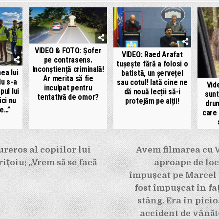
VIDEO & FOTO: Șofer
VIDEO: Raed Arafat
pe contrasens.
tușește fără a folosi o
Inconștiență criminală!
ea lui
batistă, un șervețel
Ar merita să fie
u s-a
sau cotul! Iată cine ne
Vid
inculpat pentru
pul lui
dă nouă lecții să-i
sunt
tentativă de omor?
ici nu
protejăm pe alții!
drum
ce…”
care
e
reros al copiilor lui
Avem filmarea cu 
ițoiu: „Vrem să se facă
aproape de locu
împușcat pe Marcel 
fost împușcat în fa
stâng. Era în picio
accident de vânăto